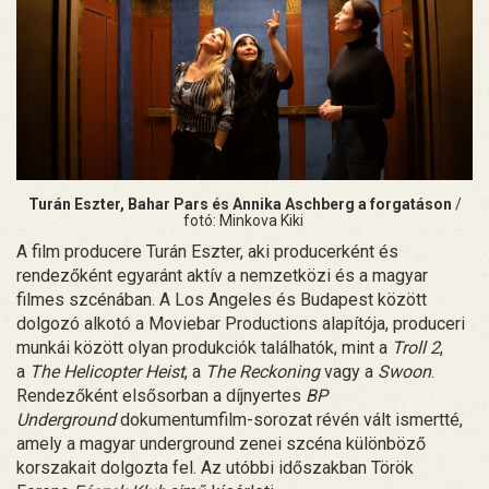
Turán Eszter, Bahar Pars és Annika Aschberg a forgatáson
/
fotó: Minkova Kiki
A film producere Turán Eszter, aki producerként és
rendezőként egyaránt aktív a nemzetközi és a magyar
filmes szcénában. A Los Angeles és Budapest között
dolgozó alkotó a Moviebar Productions alapítója, produceri
munkái között olyan produkciók találhatók, mint a
Troll 2
,
a
The Helicopter Heist
, a
The Reckoning
vagy a
Swoon
.
Rendezőként elsősorban a díjnyertes
BP
Underground
dokumentumfilm-sorozat révén vált ismertté,
amely a magyar underground zenei szcéna különböző
korszakait dolgozta fel. Az utóbbi időszakban Török