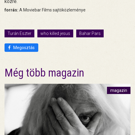
közre.
forrás:
A Moviebar Films sajtóközleménye
Turán Eszter
who killed jesus
Bahar Pars
Megosztás
Még több magazin
magazin