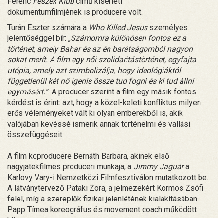
Ferenc
Fészek Klub
című kísérleti
dokumentumfilmjének is producere volt.
Turán Eszter számára a
Who Killed Jesus
személyes
jelentőséggel bír: „
Számomra különösen fontos ez a
történet, amely Bahar és az én barátságomból nagyon
sokat merít. A film egy női szolidaritástörténet, egyfajta
utópia, amely azt szimbolizálja, hogy ideológiáktól
függetlenül két nő igenis össze tud fogni és ki tud állni
egymásért.”
A producer szerint a film egy másik fontos
kérdést is érint: azt, hogy a közel-keleti konfliktus milyen
erős véleményeket vált ki olyan emberekből is, akik
valójában kevéssé ismerik annak történelmi és vallási
összefüggéseit.
A film koproducere Bernáth Barbara, akinek első
nagyjátékfilmes produceri munkája, a
Jimmy Jaguár
a
Karlovy Vary-i Nemzetközi Filmfesztiválon mutatkozott be.
A látványtervező Pataki Zora, a jelmezekért Kormos Zsófi
felel, míg a szereplők fizikai jelenlétének kialakításában
Papp Tímea koreográfus és movement coach működött