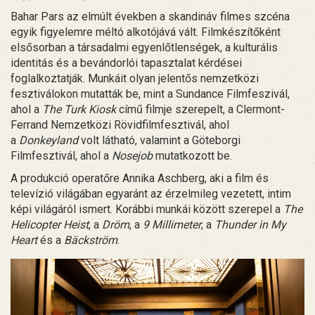
Bahar Pars az elmúlt években a skandináv filmes szcéna
egyik figyelemre méltó alkotójává vált. Filmkészítőként
elsősorban a társadalmi egyenlőtlenségek, a kulturális
identitás és a bevándorlói tapasztalat kérdései
foglalkoztatják. Munkáit olyan jelentős nemzetközi
fesztiválokon mutatták be, mint a Sundance Filmfeszivál,
ahol a
The Turk Kiosk
című filmje szerepelt, a Clermont-
Ferrand Nemzetközi Rövidfilmfesztivál, ahol
a
Donkeyland
volt látható, valamint a Göteborgi
Filmfesztivál, ahol a
Nosejob
mutatkozott be.
A produkció operatőre Annika Aschberg, aki a film és
televízió világában egyaránt az érzelmileg vezetett, intim
képi világáról ismert. Korábbi munkái között szerepel a
The
Helicopter Heist
, a
Dröm
, a
9 Millimeter
, a
Thunder in My
Heart
és a
Bäckström
.