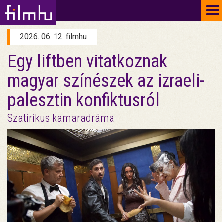
To
na
2026. 06. 12. filmhu
Egy liftben vitatkoznak
magyar színészek az izraeli-
palesztin konfiktusról
Szatirikus kamaradráma