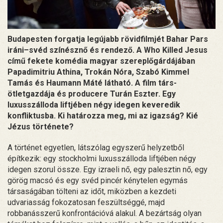
Budapesten forgatja legújabb rövidfilmjét Bahar Pars
iráni–svéd színésznő és rendező. A Who Killed Jesus
című fekete komédia magyar szereplőgárdájában
Papadimitriu Athina, Trokán Nóra, Szabó Kimmel
Tamás és Haumann Máté látható. A film társ-
ötletgazdája és producere Turán Eszter. Egy
luxusszálloda liftjében négy idegen keveredik
konfliktusba. Ki határozza meg, mi az igazság? Kié
Jézus története?
A történet egyetlen, látszólag egyszerű helyzetből
építkezik: egy stockholmi luxusszálloda liftjében négy
idegen szorul össze. Egy izraeli nő, egy palesztin nő, egy
görög macsó és egy svéd pincér kénytelen egymás
társaságában tölteni az időt, miközben a kezdeti
udvariasság fokozatosan feszültséggé, majd
robbanásszerű konfrontációvá alakul. A bezártság olyan