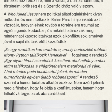
témákat hoz felszínre, mint a vallás, a bűn, az identitás, a
történelmi örökség és a Szentföldhöz való viszony.
A
Who Killed Jesus
nem politikai állásfoglalásként kíván
működni, és nem ítélkezik. Bahar Pars filmje inkább azt
vizsgálja, hogyan élnek tovább a történelem traumái az
egyéni gondolkodásban, és miként határozzák meg
mindennapi kapcsolatainkat azok a konfliktusok, amelyek
jóval a saját életünk előtt kezdődtek.
„
Ez egy szatirikus kamaradráma, amely burleszkké robban:
Monty Python találkozik Hanekével
” – fogalmaz a rendező.
„
Egy olyan filmet szeretnénk készíteni, ahol néhány ember
intim találkozása a világtörténelem metaforájává válik.
Ahol minden poén kockázatot jelent, és minden
humorforrás egyben újabb robbanáspont.
” A rendező
szerint a humor tudatos alkotói eszköz. Nem azért jelenik
meg a filmben, hogy feloldja a konfliktusokat, hanem hogy
láthatóvá tegye azok abszurditását.