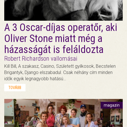
A 3 Oscar-díjas operatőr, aki
Oliver Stone miatt még a
házasságát is feláldozta
Robert Richardson vallomásai
Kill Bill, A szakasz, Casino, Született gyilkosok, Becstelen
Brigantyk, Django elszabadul. Csak néhány cím minden
idők egyik legnagyobb hatású…
TOVÁBB
magazin