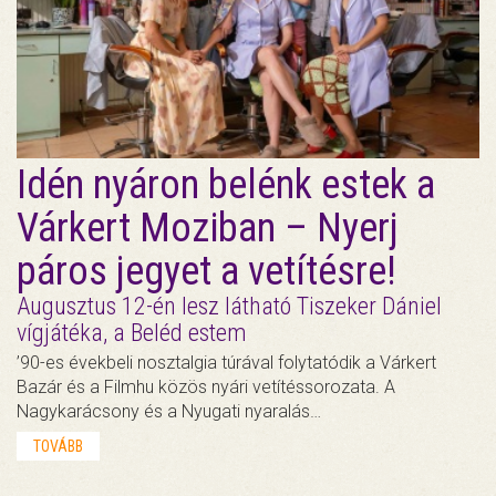
Idén nyáron belénk estek a
Várkert Moziban – Nyerj
páros jegyet a vetítésre!
Augusztus 12-én lesz látható Tiszeker Dániel
vígjátéka, a Beléd estem
’90-es évekbeli nosztalgia túrával folytatódik a Várkert
Bazár és a Filmhu közös nyári vetítéssorozata. A
Nagykarácsony és a Nyugati nyaralás…
TOVÁBB