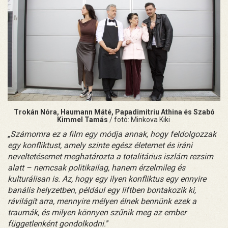
Trokán Nóra, Haumann Máté, Papadimitriu Athina és Szabó
Kimmel Tamás
/ fotó: Minkova Kiki
„
Számomra ez a film egy módja annak, hogy feldolgozzak
egy konfliktust, amely szinte egész életemet és iráni
neveltetésemet meghatározta a totalitárius iszlám rezsim
alatt – nemcsak politikailag, hanem érzelmileg és
kulturálisan is. Az, hogy egy ilyen konfliktus egy ennyire
banális helyzetben, például egy liftben bontakozik ki,
rávilágít arra, mennyire mélyen élnek bennünk ezek a
traumák, és milyen könnyen szűnik meg az ember
függetlenként gondolkodni.
”