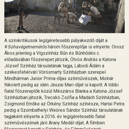
A színikritikusok legígéretesebb pályakezdő díját a
#
Sohavégetnemérős
három főszereplője is elnyerte: Orosz
Ákos jelenleg a Vígszínház Bűn és Bűnhődés c.
előadásában főszerepet játszik, Ötvös András a Katona
József Színház társulatának tagja, Lábodi Ádám a
székesfehérvári Vörösmarty Színházban szerepel.
Mindhárman Junior Prima-díjas színművészek, Molnár
Nikolett pedig az idén Jászai Mari-díjat is kapott. A többi
fiatal főszereplők közül Mészáros Blanka a Katona József
Színházban játszik, Trecskó Zsófia a Madách Színházban,
Zsigmond Emőke az Örkény Színház színésze, Hartai Petra
pedig a Szombathelyi Weöres Sándor Színház társulatának
tagjaként elnyerte a 2016. év legígéretesebb fiatal
színművészének járó Arany Medál-díjat. A filmben