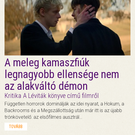
A meleg kamaszfiúk
legnagyobb ellensége nem
az alakváltó démon
Kritika A Léviták könyve című filmről
Független horrorok dominálják az idei nyarat, a Hokum, a
Backrooms és a Megszállottság után már itt is az újabb
trónkövetelő: az elsőfilmes ausztrál…
TOVÁBB