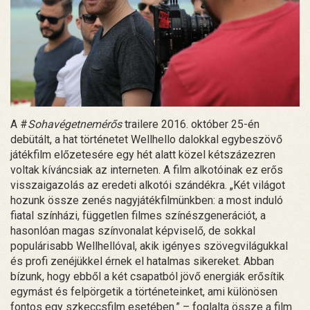
A #
Sohavégetnemérős
trailere 2016. október 25-én
debütált, a hat történetet Wellhello dalokkal egybeszövő
játékfilm előzetesére egy hét alatt közel kétszázezren
voltak kíváncsiak az interneten. A film alkotóinak ez erős
visszaigazolás az eredeti alkotói szándékra. „Két világot
hozunk össze zenés nagyjátékfilmünkben: a most induló
fiatal színházi, független filmes színészgenerációt, a
hasonlóan magas színvonalat képviselő, de sokkal
populárisabb Wellhellóval, akik igényes szövegvilágukkal
és profi zenéjükkel érnek el hatalmas sikereket. Abban
bízunk, hogy ebből a két csapatból jövő energiák erősítik
egymást és felpörgetik a történeteinket, ami különösen
fontos egy szkeccsfilm esetében.” – foglalta össze a film