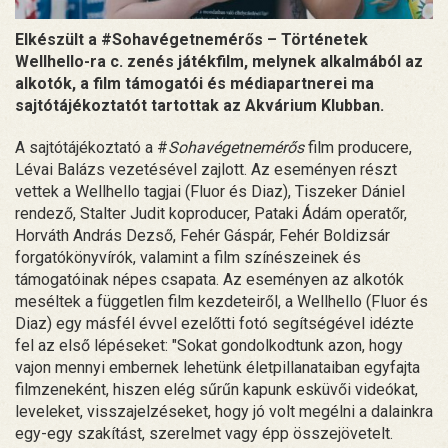
Elkészült a #Sohavégetnemérős – Történetek
Wellhello-ra c. zenés játékfilm, melynek alkalmából az
alkotók, a film támogatói és médiapartnerei ma
sajtótájékoztatót tartottak az Akvárium Klubban.
A sajtótájékoztató a #
Sohavégetnemérős
film producere,
Lévai Balázs vezetésével zajlott. Az eseményen részt
vettek a Wellhello tagjai (Fluor és Diaz), Tiszeker Dániel
rendező, Stalter Judit koproducer, Pataki Ádám operatőr,
Horváth András Dezső, Fehér Gáspár, Fehér Boldizsár
forgatókönyvírók, valamint a film színészeinek és
támogatóinak népes csapata. Az eseményen az alkotók
meséltek a független film kezdeteiről, a Wellhello (Fluor és
Diaz) egy másfél évvel ezelőtti fotó segítségével idézte
fel az első lépéseket: "Sokat gondolkodtunk azon, hogy
vajon mennyi embernek lehetünk életpillanataiban egyfajta
filmzeneként, hiszen elég sűrűn kapunk esküvői videókat,
leveleket, visszajelzéseket, hogy jó volt megélni a dalainkra
egy-egy szakítást, szerelmet vagy épp összejövetelt.