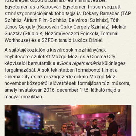
főszerepet kapott a Színház- és Filmművészeti
Egyetemen és a Kaposvári Egyetemen frissen végzett
színészgenerációjának több tagja is: Dékány Barnabás (TÁP
Színház, Átrium Film-Színház, Belvárosi Színház), Tóth
János Gergely (Kaposvári Csiky Gergely Színház), Molnár
Gusztáv (Stúdió K, Nézőművészeti Főiskola, Terminál
Workhouse) és a SZFE-n tanuló Lukács Dániel.
A sajtótájékoztatón a kisvárosok mozihiányának
enyhítésére született Mozgó Mozi és a Cinema City
képviselői bemutatták a #
Sohavégetnemérős
különleges
forgalmazását. A sok tekintetben formabontó filmet a
Cinema City és az országszerte cirkáló Mozgó Mozi
november közepétől elővetítések formájában tűzi műsorra,
amely hivatalosan 2016. december 1-től látható majd a
magyar mozikban.