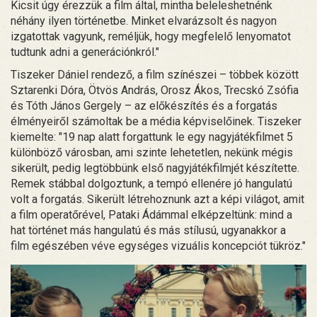
Kicsit úgy érezzük a film által, mintha beleleshetnénk
néhány ilyen történetbe. Minket elvarázsolt és nagyon
izgatottak vagyunk, reméljük, hogy megfelelő lenyomatot
tudtunk adni a generációnkról."
Tiszeker Dániel rendező, a film színészei – többek között
Sztarenki Dóra, Ötvös András, Orosz Ákos, Trecskó Zsófia
és Tóth János Gergely – az előkészítés és a forgatás
élményeiről számoltak be a média képviselőinek. Tiszeker
kiemelte: "19 nap alatt forgattunk le egy nagyjátékfilmet 5
különböző városban, ami szinte lehetetlen, nekünk mégis
sikerült, pedig legtöbbünk első nagyjátékfilmjét készítette.
Remek stábbal dolgoztunk, a tempó ellenére jó hangulatú
volt a forgatás. Sikerült létrehoznunk azt a képi világot, amit
a film operatőrével, Pataki Ádámmal elképzeltünk: mind a
hat történet más hangulatú és más stílusú, ugyanakkor a
film egészében véve egységes vizuális koncepciót tükröz."