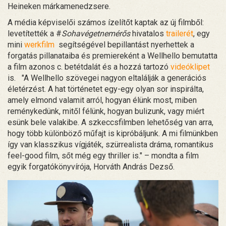
Heineken márkamenedzsere.
A média képviselői számos ízelítőt kaptak az új filmből:
levetítették a #
Sohavégetnemérős
hivatalos
trailerét
, egy
mini
werkfilm
segítségével bepillantást nyerhettek a
forgatás pillanataiba és premiereként a Wellhello bemutatta
a film azonos c. betétdalát és a hozzá tartozó
videóklipet
is. "A Wellhello szövegei nagyon eltalálják a generációs
életérzést. A hat történetet egy-egy olyan sor inspirálta,
amely elmond valamit arról, hogyan élünk most, miben
reménykedünk, mitől félünk, hogyan bulizunk, vagy miért
esünk bele valakibe. A szkeccsfilmben lehetőség van arra,
hogy több különböző műfajt is kipróbáljunk. A mi filmünkben
így van klasszikus vígjáték, szürrealista dráma, romantikus
feel-good film, sőt még egy thriller is." – mondta a film
egyik forgatókönyvírója, Horváth András Dezső.