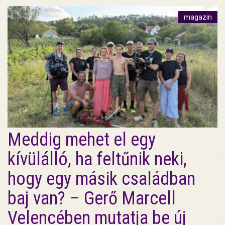
magazin
Meddig mehet el egy
kívülálló, ha feltűnik neki,
hogy egy másik családban
baj van? – Gerő Marcell
Velencében mutatja be új