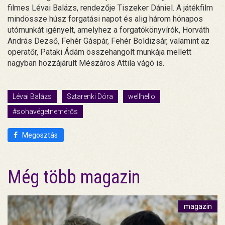
filmes Lévai Balázs, rendezője Tiszeker Dániel. A játékfilm
mindössze húsz forgatási napot és alig három hónapos
utómunkát igényelt, amelyhez a forgatókönyvírók, Horváth
András Dezső, Fehér Gáspár, Fehér Boldizsár, valamint az
operatőr, Pataki Ádám összehangolt munkája mellett
nagyban hozzájárult Mészáros Attila vágó is.
Lévai Balázs
Sztarenki Dóra
wellhello
#sohavégetnemérős
Megosztás
Még több magazin
magazin