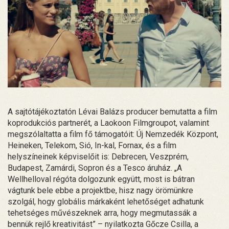
A sajtótájékoztatón Lévai Balázs producer bemutatta a film
koprodukciós partnerét, a Laokoon Filmgroupot, valamint
megszólaltatta a film fő támogatóit: Új Nemzedék Központ,
Heineken, Telekom, Sió, In-kal, Fornax, és a film
helyszíneinek képviselőit is: Debrecen, Veszprém,
Budapest, Zamárdi, Sopron és a Tesco áruház. „A
Wellhelloval régóta dolgozunk együtt, most is bátran
vágtunk bele ebbe a projektbe, hisz nagy örömünkre
szolgál, hogy globális márkaként lehetőséget adhatunk
tehetséges művészeknek arra, hogy megmutassák a
bennük rejlő kreativitást” – nyilatkozta Gőcze Csilla, a