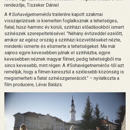
rendezője, Tiszeker Dániel.
A #
Sohavégetnemérős
trailerére kapott szakmai
visszajelzések is kiemelten foglalkoznak a tehetséges,
fiatal, húsz-harminc év körüli, színházi előadásokból ismert
színészek szerepeltetésével. "Néhány évtizeddel ezelőtt,
amikor az egész ország a színházi közvetítéseket nézte,
mindenki ismerte és elismerte a tehetségeket. Ma már
sajnos egyre kevesebben jutnak el színházba, egyre
kevesebben néznek magyar filmet, pedig tehetségből ma
sincs kevesebb, mint régen. A #Sohavégetnemérős-től azt
reméljük, hogy a filmen keresztül a szélesebb közönség is
megismerheti a fiatal színészgenerációt.” – nyilatkozta a
film producere, Lévai Balázs.