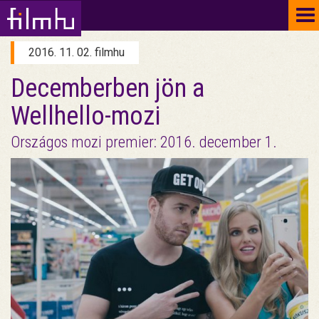
To
na
2016. 11. 02. filmhu
Decemberben jön a
Wellhello-mozi
Országos mozi premier: 2016. december 1.