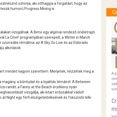
színésznő sztorija, aki otthagyja a forgatást, hogy az
roteszk humorú Progress Mining is.
C
nalakat vizsgálnak. A Bimo egy algériai rendező önéletrajzi
ivál La Cinef-programjában szerepelt; a Winter in March
r szürreális rémálma; az A Sky So Low és az Eldorado
jú alkotások.
 mert mindet nagyon szerettem. Menjetek, nézzétek meg a
A p
önr
a magány, a bűntudat és a lojalitás témáiról. A Between
szé
écsi randit; a Fanny at the Beach érzékeny nyári
vör
ghasonlását vizsgálja, aki kitart erőszakkal vádolt
p at Night egy férfi elszigetelődésének és fokozódó lelki
Cr
mi