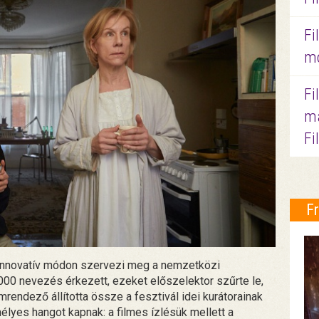
Fi
mo
Fi
ma
Fi
F
, innovatív módon szervezi meg a nemzetközi
000 nevezés érkezett, ezeket előszelektor szűrte le,
rendező állította össze a fesztivál idei kurátorainak
yes hangot kapnak: a filmes ízlésük mellett a