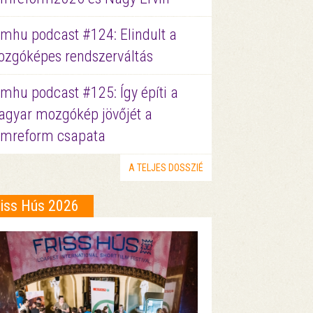
lmhu podcast #124: Elindult a
zgóképes rendszerváltás
lmhu podcast #125: Így építi a
gyar mozgókép jövőjét a
lmreform csapata
A TELJES DOSSZIÉ
riss Hús 2026