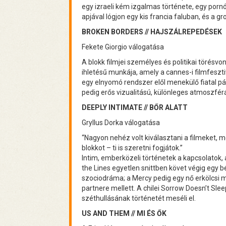
egy izraeli kém izgalmas története, egy pornó
apjával lógjon egy kis francia faluban, és a g
BROKEN BORDERS // HAJSZÁLREPEDÉSEK
Fekete Giorgio válogatása
A blokk filmjei személyes és politikai törésvo
ihletésű munkája, amely a cannes-i filmfeszt
egy elnyomó rendszer elől menekülő fiatal pá
pedig erős vizualitású, különleges atmoszférá
DEEPLY INTIMATE // BŐR ALATT
Gryllus Dorka válogatása
“Nagyon nehéz volt kiválasztani a filmeket,
blokkot – ti is szeretni fogjátok.”
Intim, emberközeli történetek a kapcsolatok, 
the Lines egyetlen snittben követ végig egy b
szociodráma; a Mercy pedig egy nő erkölcsi me
partnere mellett. A chilei Sorrow Doesn’t Slee
széthullásának történetét meséli el.
US AND THEM // MI ÉS ŐK