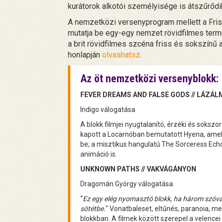
kurátorok alkotói személyisége is átszűrődi
A nemzetközi versenyprogram mellett a Fri
mutatja be egy-egy nemzet rövidfilmes termé
a brit rövidfilmes szcéna friss és sokszínű a
honlapján
olvashatsz
.
Az öt nemzetközi versenyblokk:
FEVER DREAMS AND FALSE GODS // LÁZÁL
Indigo válogatása
A blokk filmjei nyugtalanító, érzéki és soksz
kapott a Locarnóban bemutatott Hyena, amely
be; a misztikus hangulatú The Sorceress Echo
animáció is.
UNKNOWN PATHS // VAKVÁGÁNYON
Dragomán György válogatása
“
Ez egy elég nyomasztó blokk, ha három szóval 
sötétbe.
" Vonatbaleset, eltűnés, paranoia, 
blokkban. A filmek között szerepel a velencei