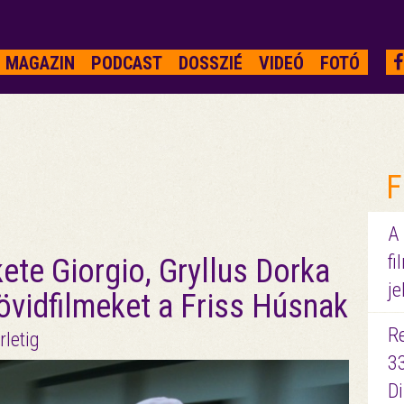
MAGAZIN
PODCAST
DOSSZIÉ
VIDEÓ
FOTÓ
F
A
fi
te Giorgio, Gryllus Dorka
je
rövidfilmeket a Friss Húsnak
R
rletig
3
D