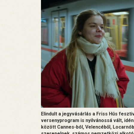
Elindult a jegyvásárlás a Friss Hús feszt
versenyprogram is nyilvánossá vált, idén 
között Cannes-ból, Velencéből, Locarnóbó
szerepelnek, számos nemzetközi alkotó l