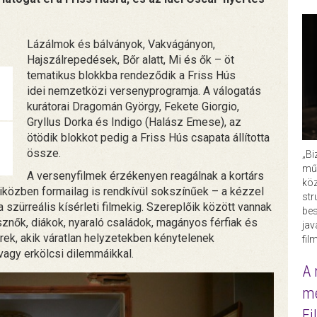
Lázálmok és bálványok, Vakvágányon,
Hajszálrepedések, Bőr alatt, Mi és ők – öt
tematikus blokkba rendeződik a Friss Hús
idei nemzetközi versenyprogramja. A válogatás
kurátorai Dragomán György, Fekete Giorgio,
Gryllus Dorka és Indigo (Halász Emese), az
ötödik blokkot pedig a Friss Hús csapata állította
össze.
„Bi
műk
A versenyfilmek érzékenyen reagálnak a kortárs
köz
közben formailag is rendkívül sokszínűek – a kézzel
str
 szürreális kísérleti filmekig. Szereplőik között vannak
bes
nők, diákok, nyaraló családok, magányos férfiak és
ja
ek, akik váratlan helyzetekben kénytelenek
fil
vagy erkölcsi dilemmáikkal.
A 
me
Fi