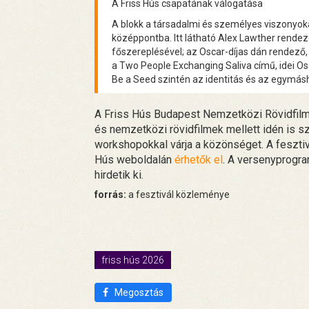
A Friss Hús csapatának válogatása
A blokk a társadalmi és személyes viszonyoka
középpontba. Itt látható Alex Lawther rende
főszereplésével; az Oscar-díjas dán rendező, 
a Two People Exchanging Saliva című, idei Osc
Be a Seed szintén az identitás és az egymásho
A Friss Hús Budapest Nemzetközi Rövidfilmfe
és nemzetközi rövidfilmek mellett idén is 
workshopokkal várja a közönséget. A fesztivá
Hús weboldalán
érhetők el
. A versenyprogra
hirdetik ki.
forrás:
a fesztivál közleménye
friss hús 2026
Megosztás