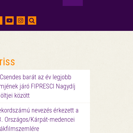
riss
 Csendes barát az év legjobb
lmjének járó FIPRESCI Nagydíj
löltjei között
ekordszámú nevezés érkezett a
3. Országos/Kárpát-medencei
iákfilmszemlére