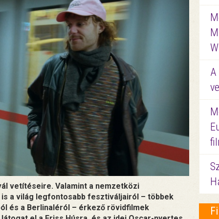
Me
M
W
A 
ve
M
E
f
S
Ha
ivál vetítéseire. Valamint a nemzetközi
is a világ legfontosabb fesztiváljairól – többek
l és a Berlinaléról – érkező rövidfilmek
F
átogat el a Friss Húsra, és az idei Oscar-nyertes