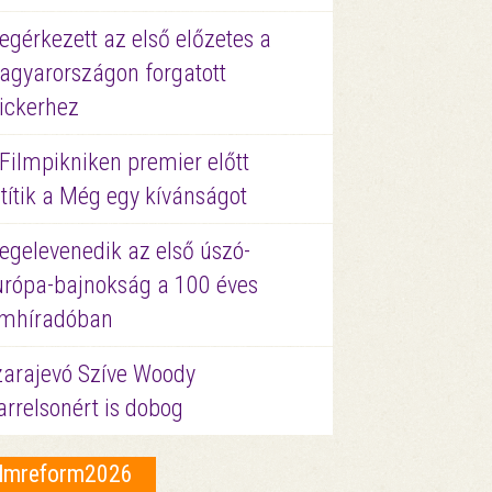
gérkezett az első előzetes a
agyarországon forgatott
ickerhez
Filmpikniken premier előtt
títik a Még egy kívánságot
egelevenedik az első úszó-
urópa-bajnokság a 100 éves
ilmhíradóban
zarajevó Szíve Woody
rrelsonért is dobog
ilmreform2026