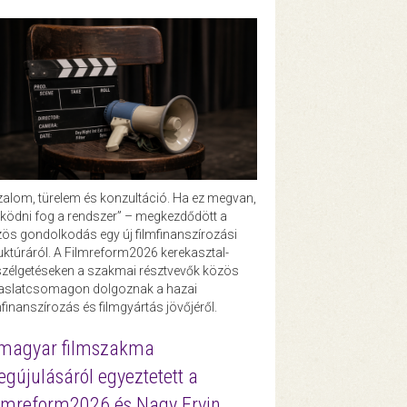
zalom, türelem és konzultáció. Ha ez megvan,
ödni fog a rendszer” – megkezdődött a
ös gondolkodás egy új filmfinanszírozási
uktúráról. A Filmreform2026 kerekasztal-
zélgetéseken a szakmai résztvevők közös
vaslatcsomagon dolgoznak a hazai
mfinanszírozás és filmgyártás jövőjéről.
magyar filmszakma
gújulásáról egyeztetett a
lmreform2026 és Nagy Ervin