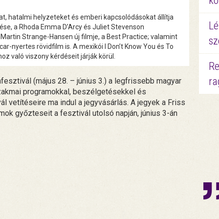
kö
t, hatalmi helyzeteket és emberi kapcsolódásokat állítja
Lé
zése, a Rhoda Emma D’Arcy és Juliet Stevenson
Martin Strange-Hansen új filmje, a Best Practice; valamint
sz
ar-nyertes rövidfilm is. A mexikói I Don’t Know You és To
z való viszony kérdéseit járják körül.
Re
ra
sztivál (május 28. – június 3.) a legfrissebb magyar
szakmai programokkal, beszélgetésekkel és
l vetítéseire ma indul a jegyvásárlás. A jegyek a Friss
mok győzteseit a fesztivál utolsó napján, június 3-án