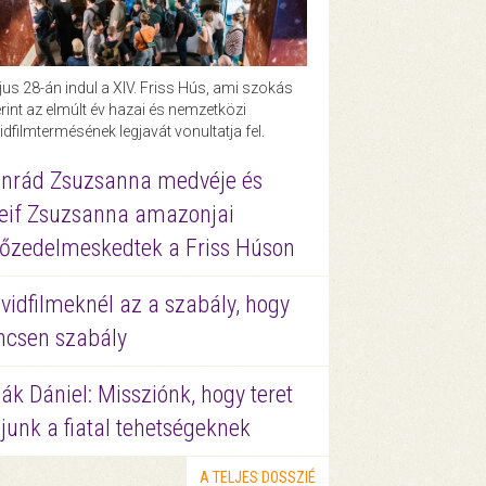
us 28-án indul a XIV. Friss Hús, ami szokás
rint az elmúlt év hazai és nemzetközi
idfilmtermésének legjavát vonultatja fel.
nrád Zsuzsanna medvéje és
eif Zsuzsanna amazonjai
őzedelmeskedtek a Friss Húson
vidfilmeknél az a szabály, hogy
ncsen szabály
ák Dániel: Missziónk, hogy teret
junk a fiatal tehetségeknek
A TELJES DOSSZIÉ