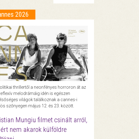
annes 2026
olitikai thrillertől a neonfényes horroron át az
eflexív melodrámáig idén is egészen
lsőséges világok találkoznak a cannes-i
ös szőnyegen május 12. és 23. között.
istian Mungiu filmet csinált arról,
ért nem akarok külföldre