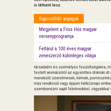
is látható lesz.
Kapcsolódó anyagok
Megjelent a Friss Hús magyar
versenyprogramja
Feltárul a 100 éves magyar
zeneszerző különleges világa
társadalmi és személyes feszültségekre, mi
festett animációtól az egysnittes drámán át a
menekülő szerelmesek, kémek, pornószínész
más rendkívüli vagy éppen hétköznapi ember
szembenézni saját félelmeikkel, vágyaikkal 