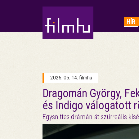
HIRDETÉS
HÍR
2026. 05. 14. filmhu
Dragomán György, Feke
és Indigo válogatott 
Egysnittes drámán át szürreális kísé