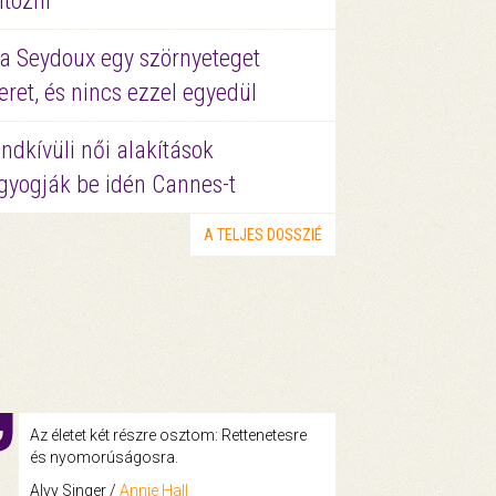
ltözni
a Seydoux egy szörnyeteget
eret, és nincs ezzel egyedül
ndkívüli női alakítások
gyogják be idén Cannes-t
A TELJES DOSSZIÉ
Az életet két részre osztom: Rettenetesre
és nyomorúságosra.
Alvy Singer /
Annie Hall