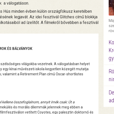
k a válogatáson.
ss Hús minden évben külön országfókusz keretében
sének legjavát. Az idei fesztivál Glitches című blokkja
Máj
lkotásaiból ad ízelítőt. A filmekről bővebben a fesztivál
sze
röv
Ko
MOK ÉS BÁLVÁNYOK
Kr
gy
or szélsőséges világokba vezetnek. A válogatásban helyet
 egy kínai művészeti iskola kegyetlen közegét mutatja
Rö
; valamint a Retirement Plan című Oscar-shortlistes
ni
De
ad
kellene összefoglalnom, annyit írnék csak: Út a
menekülés és morális dilemmák jelennek meg ebben a
 filmfesztiválon vetített Coyotes, egy palesztin doktornő és