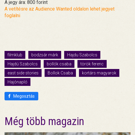
A jegy ára: 800 forint
A vetítésre az Audience Wanted oldalon lehet jegyet
foglalni
filmklub
bodzsár márk
Hajdu Szabolcs
Hajdú Szabolcs
bollók csaba
török ferenc
east side stories
Bollok Csaba
kortárs magyarok
Hajónapló
Megosztás
Még több magazin