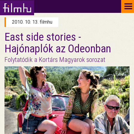
To
na
2010. 10. 13. filmhu
East side stories -
Hajónaplók az Odeonban
Folytatódik a Kortárs Magyarok sorozat