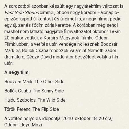
A sorozatból azonban készült egy nagyjátékfilm-változat is
East Side Stories
címmel, ebben négy korábbi Hajónapló-
epizód kapott új köntöst és új címet is, a négy filmet pedig
egy új, zenés főcím zárja keretbe. A korábban még sehol
máshol nem látható nagyjátékfilmváltozatot október 18-án
20 órakor vetítjük a Kortárs Magyarok Filmhu-Odeon
Filmklubban, a vetítés után vendégeink lesznek Bodzsár
Márk és Bollók Csaba rendezők valamint Németh Gábor
dramaturg, Géczy Dávid moderátor beszélget velük a film
után.
A négy film:
Bodzsár Márk: The Other Side
Bollók Csaba: The Sunny Side
Hajdu Szabolcs: The Wild Side
Török Ferenc: The Flip Side
A vetítés helye és időpontja: 2010. október 18. 20 óra,
Odeon-Lloyd Mozi