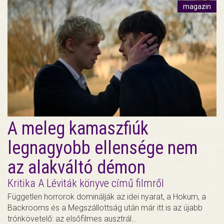
magazin
A meleg kamaszfiúk
legnagyobb ellensége nem
az alakváltó démon
Kritika A Léviták könyve című filmről
Független horrorok dominálják az idei nyarat, a Hokum, a
Backrooms és a Megszállottság után már itt is az újabb
trónkövetelő: az elsőfilmes ausztrál…