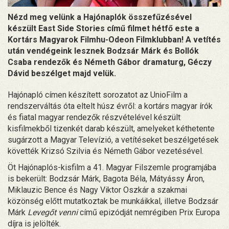
Nézd meg velünk a Hajónaplók összefűzésével
készült East Side Stories című filmet hétfő este a
Kortárs Magyarok Filmhu-Odeon Filmklubban! A vetítés
után vendégeink lesznek Bodzsár Márk és Bollók
Csaba rendezők és Németh Gábor dramaturg, Géczy
Dávid beszélget majd velük.
Hajónapló címen készített sorozatot az UnioFilm a
rendszerváltás óta eltelt húsz évről: a kortárs magyar írók
és fiatal magyar rendezők részvételével készült
kisfilmekből tizenkét darab készült, amelyeket kéthetente
sugárzott a Magyar Televízió, a vetítéseket beszélgetések
követték Krizsó Szilvia és Németh Gábor vezetésével.
Öt Hajónaplós-kisfilm a 41. Magyar Filszemle programjába
is bekerült: Bodzsár Márk, Bagota Béla, Mátyássy Áron,
Miklauzic Bence és Nagy Viktor Oszkár a szakmai
közönség előtt mutatkoztak be munkáikkal, illetve Bodzsár
Márk
Levegőt venni
című epizódját nemrégiben Prix Europa
díjra is jelölték.