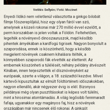
Vetítés Sellyén / Fotó: Mozinet
Enyedi Ildikó nem véletlenül választotta a ginkgo bilobát
filmje főszereplőjéül, hisz egy olyan fáról van szó,
amelynek a közeli rokonai már 270 millió évvel ezelőtt, a
perm korszakban is jelen voltak a Földön. Feltehetően,
legelték a növényevő dinoszauruszok, majd később
pihentek árnyékában a kardfogú tigrisek. Nagyon bonyolult a
szaporodása, ennek is köszönhető, hogy a később
megjelent növények csaknem kihalásra ítélték, a
könnyebben szaporodó fák elvették az életterét. Az
embernek köszönheti a túlélését, néhány példány átvészelt
Kínában, innen terjesztették el dísznövényként az
európaiak, szerte a világon, a 18. századtól kezdve. Mivel
kártevői kipusztultak az elmúlt földtörténeti időszakokban,
nagyon ellenálló, akár négyezer évig is elél. Bizonyos
példányai még olyan pusztításokat is képes volt túlélni,
mint a hirosimai atomtámadás. A világ legősibb fennmaradt
fafaja, ugyanakkor egy magányos faj, hisz a növények
országában már nincsenek élő rokonai. A ginkgót