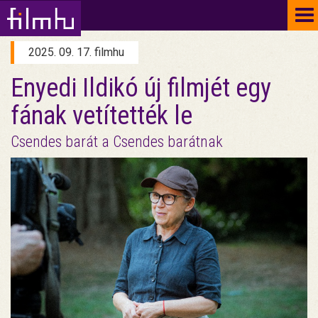
To
na
2025. 09. 17. filmhu
Enyedi Ildikó új filmjét egy
fának vetítették le
Csendes barát a Csendes barátnak