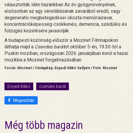
választották idén hazánkban Az év gyógynövényének,
elsősorban az agy vérellátásának zavarából eredő, vagy
degeneratív megbetegedései okozta memóriazavar,
koncentrációképesség-csökkenés, demencia, szédülés és
fülzúgás kezelésére javasolják.
A budapesti közönség először a Mozinet Filmnapokon
láthatja majd a
Csendes barát
ot október 5-én, 19.30-tól a
Puskin moziban, országosan 2026. januárjában kerül a hazai
mozikba a Mozinet forgalmazásában.
Forrás: Mozinet / Címlapkép: Enyedi Ildikó Sellyén / Fotó: Mozinet
Enyedi Ildikó
csendes barát
Megosztás
Még több magazin