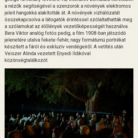
a nézők segítségével a szenzorok a növények elektromos
jeleit hangokká alakították át. A növények vízhálózatát
összekapcsolva a látogatók érintéssel szólaltathatták meg
a szólamokat az élőlények vezetőképességét használva.
Bera Viktor analóg fotós pedig, a film 1908-ban játszódó
jelenetére utalva fekete-fehér, nagy formátumú portrékat
készített a fáról és exkluzív vendégeiről. A vetítés után
Veiszer Alinda vezetett Enyedi Ildikóval
közönségtalálkozót.