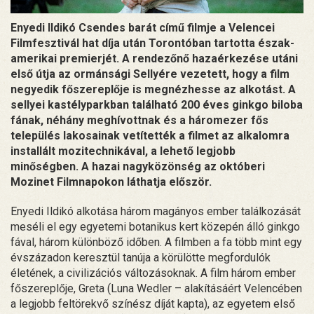
Enyedi Ildikó Csendes barát című filmje a Velencei
Filmfesztivál hat díja után Torontóban tartotta észak-
amerikai premierjét. A rendezőnő hazaérkezése utáni
első útja az ormánsági Sellyére vezetett, hogy a film
negyedik főszereplője is megnézhesse az alkotást. A
sellyei kastélyparkban található 200 éves ginkgo biloba
fának, néhány meghívottnak és a háromezer fős
település lakosainak vetítették a filmet az alkalomra
installált mozitechnikával, a lehető legjobb
minőségben. A hazai nagyközönség az októberi
Mozinet Filmnapokon láthatja először.
Enyedi Ildikó alkotása három magányos ember találkozását
meséli el egy egyetemi botanikus kert közepén álló ginkgo
fával, három különböző időben. A filmben a fa több mint egy
évszázadon keresztül tanúja a körülötte megfordulók
életének, a civilizációs változásoknak. A film három ember
főszereplője, Greta (Luna Wedler – alakításáért Velencében
a legjobb feltörekvő színész díját kapta), az egyetem első