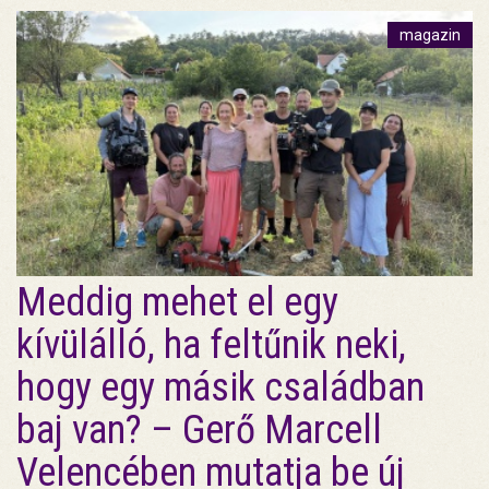
magazin
Meddig mehet el egy
kívülálló, ha feltűnik neki,
hogy egy másik családban
baj van? – Gerő Marcell
Velencében mutatja be új