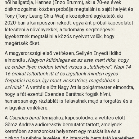
női hallgatója, Hannes (Enzo Brumm), aki a 70-es évek
diákmozgalmai közben próbálja megtalálni a saját helyét és
Tony (Tony Leung Chiu-Wai) a középkorú agykutató, aki
2020-ban a kampuszon rekedt, egyaránt próbál kapcsolatot
létesíteni a növényekkel, a tudomány segítségével
igyekeznek megtalálni a közös nyelvet velük, hogy
megértsék őket.
A magyarországi első vetítésen, Sellyén Enyedi Ildikó
elmondta „
Nagyon különleges ez az este, mert ritka, hogy
az ember ilyen módon térhet vissza a „tetthelyre”. Napi 14-
16 órákat töltöttünk itt el és izgultunk minden egyes
forgatási napon, így most visszatérve, megdobban a
szívünk.
” A vetítés előtt Nagy Attila polgármester elmondta,
hogy a fát ezentúl Csendes Barátnak fogják hívni,
hamarosan egy réztáblát is felavatnak majd a forgatás és a
világsiker emlékére.
A
Csendes barát
témájához kapcsolódva, a vetítés előtt
Görcz Andrea audioreaktív bemutatót tartott, amelynek
keretében szenzorokat helyezett egy muskátlira és a
ginkgo fa néhány levelére. Az interaktív bemutató keretében