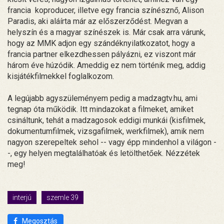
francia koproducer, illetve egy francia színésznő, Alison
Paradis, aki aláírta már az előszerződést. Megvan a
helyszín és a magyar színészek is. Már csak arra várunk,
hogy az MMK adjon egy szándéknyilatkozatot, hogy a
francia partner elkezdhessen pályázni, ez viszont már
három éve húzódik. Ameddig ez nem történik meg, addig
kisjátékfilmekkel foglalkozom.
A legújabb agyszüleményem pedig a madzagtv.hu, ami
tegnap óta működik. Itt mindazokat a filmeket, amiket
csináltunk, tehát a madzagosok eddigi munkái (kisfilmek,
dokumentumfilmek, vizsgafilmek, werkfilmek), amik nem
nagyon szerepeltek sehol -- vagy épp mindenhol a világon -
-, egy helyen megtalálhatóak és letölthetőek. Nézzétek
meg!
interjú
szemle 39
Megosztás