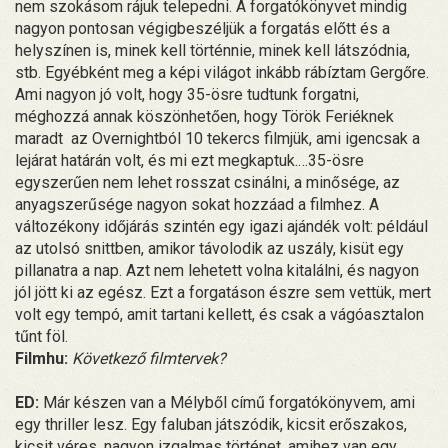
nem szokásom rájuk telepedni. A forgatókönyvet mindig
nagyon pontosan végigbeszéljük a forgatás előtt és a
helyszínen is, minek kell történnie, minek kell látszódnia,
stb. Egyébként meg a képi világot inkább rábíztam Gergőre.
Ami nagyon jó volt, hogy 35-ösre tudtunk forgatni,
méghozzá annak köszönhetően, hogy Török Feriéknek
maradt az Overnightból 10 tekercs filmjük, ami igencsak a
lejárat határán volt, és mi ezt megkaptuk.…35-ösre
egyszerűen nem lehet rosszat csinálni, a minősége, az
anyagszerűsége nagyon sokat hozzáad a filmhez. A
változékony időjárás szintén egy igazi ajándék volt: például
az utolsó snittben, amikor távolodik az uszály, kisüt egy
pillanatra a nap. Azt nem lehetett volna kitalálni, és nagyon
jól jött ki az egész. Ezt a forgatáson észre sem vettük, mert
volt egy tempó, amit tartani kellett, és csak a vágóasztalon
tűnt föl.
Filmhu:
Következő filmtervek?
ED:
Már készen van a Mélyből című forgatókönyvem, ami
egy thriller lesz. Egy faluban játszódik, kicsit erőszakos,
kicsit véres, nagyon izgalmas történet, amihez van egy