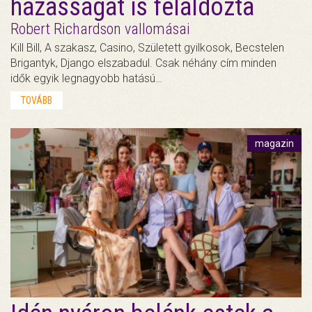
házasságát is feláldozta
Robert Richardson vallomásai
Kill Bill, A szakasz, Casino, Született gyilkosok, Becstelen
Brigantyk, Django elszabadul. Csak néhány cím minden
idők egyik legnagyobb hatású…
TOVÁBB
magazin