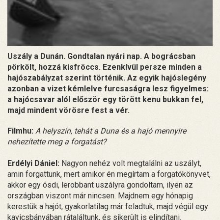
Uszály a Dunán. Gondtalan nyári nap. A bográcsban
pörkölt, hozzá kisfröccs. Ezenkívül persze minden a
hajószabályzat szerint történik. Az egyik hajóslegény
azonban a vizet kémlelve furcsaságra lesz figyelmes:
a hajócsavar alól először egy törött kenu bukkan fel,
majd mindent vörösre fest a vér.
Filmhu:
A helyszín, tehát a Duna és a hajó mennyire
nehezítette meg a forgatást?
Erdélyi Dániel:
Nagyon nehéz volt megtalálni az uszályt,
amin forgattunk, mert amikor én megírtam a forgatókönyvet,
akkor egy ósdi, lerobbant uszályra gondoltam, ilyen az
országban viszont már nincsen. Majdnem egy hónapig
kerestük a hajót, gyakorlatilag már feladtuk, majd végül egy
kavicsbányában rátaláltunk, és sikerült is elindítani.