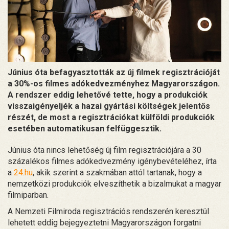
Június óta befagyasztották az új filmek regisztrációját
a 30%-os filmes adókedvezményhez Magyarországon.
A rendszer eddig lehetővé tette, hogy a produkciók
visszaigényeljék a hazai gyártási költségek jelentős
részét, de most a regisztrációkat külföldi produkciók
esetében automatikusan felfüggesztik.
Június óta nincs lehetőség új film regisztrációjára a 30
százalékos filmes adókedvezmény igénybevételéhez, írta
a
24.hu
, akik szerint a szakmában attól tartanak, hogy a
nemzetközi produkciók elveszíthetik a bizalmukat a magyar
filmiparban.
A Nemzeti Filmiroda regisztrációs rendszerén keresztül
lehetett eddig bejegyeztetni Magyarországon forgatni