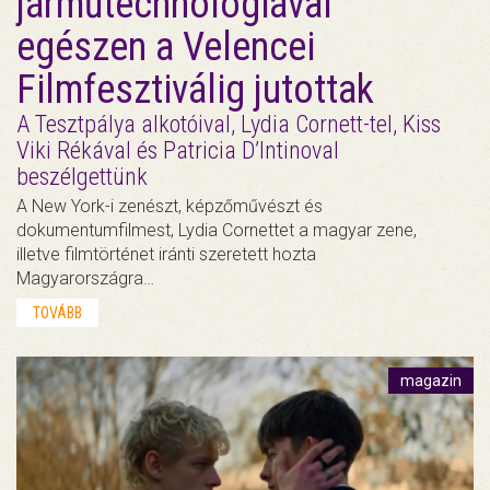
járműtechnológiával
egészen a Velencei
Filmfesztiválig jutottak
A Tesztpálya alkotóival, Lydia Cornett-tel, Kiss
Viki Rékával és Patricia D’Intinoval
beszélgettünk
A New York-i zenészt, képzőművészt és
dokumentumfilmest, Lydia Cornettet a magyar zene,
illetve filmtörténet iránti szeretett hozta
Magyarországra…
TOVÁBB
magazin