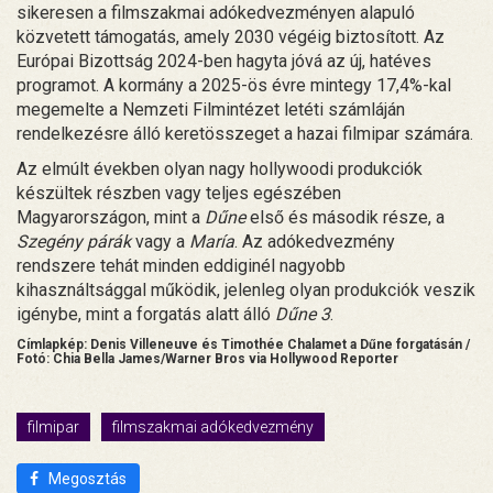
sikeresen a filmszakmai adókedvezményen alapuló
közvetett támogatás, amely 2030 végéig biztosított. Az
Európai Bizottság 2024-ben hagyta jóvá az új, hatéves
programot. A kormány a 2025-ös évre mintegy 17,4%-kal
megemelte a Nemzeti Filmintézet letéti számláján
rendelkezésre álló keretösszeget a hazai filmipar számára.
Az elmúlt években olyan nagy hollywoodi produkciók
készültek részben vagy teljes egészében
Magyarországon, mint a
Dűne
első és második része, a
Szegény párák
vagy a
María
. Az adókedvezmény
rendszere tehát minden eddiginél nagyobb
kihasználtsággal működik, jelenleg olyan produkciók veszik
igénybe, mint a forgatás alatt álló
Dűne 3
.
Címlapkép: Denis Villeneuve és Timothée Chalamet a Dűne forgatásán /
Fotó: Chia Bella James/Warner Bros via Hollywood Reporter
filmipar
filmszakmai adókedvezmény
Megosztás