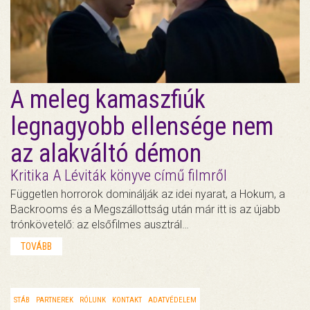
A meleg kamaszfiúk
legnagyobb ellensége nem
az alakváltó démon
Kritika A Léviták könyve című filmről
Független horrorok dominálják az idei nyarat, a Hokum, a
Backrooms és a Megszállottság után már itt is az újabb
trónkövetelő: az elsőfilmes ausztrál…
TOVÁBB
STÁB
PARTNEREK
RÓLUNK
KONTAKT
ADATVÉDELEM