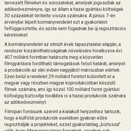
tervezett filmeket és sorozatokat, amelyek jogosultak az
adókedvezményre, így az állam a hazai gyártási költségek
30 százalékát térítette vissza számukra. A június 7-én
érvénybe lépett kormányrendelet ezt a gyakorlatot
felfüggesztette, és azóta nem fogadnak be új regisztrációs
kérelmeket.
A kormányrendelet az elmúlt évek tapasztalatai alapján, a
rendszer kiszámíthatóságának növelésére hivatkozva évi
407 milliárd forintban határozta meg a közvetlen
filmgyártásra fordítható támogatások felső határát, amelyet
a produkciók az idei évben nagyjából márciusban elértek.
Ezen belül a rendelet 29 milliárd forintot különített el a
magyar vagy részben magyar koprodukcióban készülő
filmek számára, ami így közel 100 milliárd forint gyártási
költségig biztosítja továbbra is a hazai produkciók számára
az adókedvezményt.
Filmipari forrásunk szerint a kialakult helyzethez tartozik,
hogy a külföldi produkciók esetében gyakran előre
regisztrálják a projekteket, ezzel gyakorlatilag „biztossá”
válik, hogy Magyarországon forgatnak, azonban sok