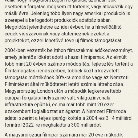
esetben a forgatás mégsem itt történik, vagy átcsúszik egy
másik évre. Jelenleg több ilyen nagy amerikai produkció is
szerepel a befogadott produkciók adatbázisában.
Megoldást jelenthetne az idei évben, ha a filmellőállító
cégek visszavonnák vagy átütemeznék ezeket a
projekteket, ezzel lehetővé téve új filmek támogatását.
2004-ben vezették be itthon filmszakmai adókedvezményt,
amely jelentős lökést adott a hazai filmiparnak. Az elmúlt
több mint 20 évben számos módosítás, fejlesztés történt a
filmtámogatási rendszerben, többek közt a közvetett
támogatás mértékének 30%-ra emelése vagy az Nemzeti
Filmintézet által működtetett letéti számla létrehozása.
Magyarország London után a második legkeresettebb
európai forgatási helyszínné vált, világszínvonalú
infrastruktúra épült ki, és ma már több mint 20 ezer
szakembert foglalkoztat az ágazat. A Nemzeti Filmiroda
adatai szerint a teljes iparági költés a 2004-es 3–4 milliárd
forintról 2022-re meghaladta a 300 milliárdot.
A magyarországi filmipar számára már 20 éve működik