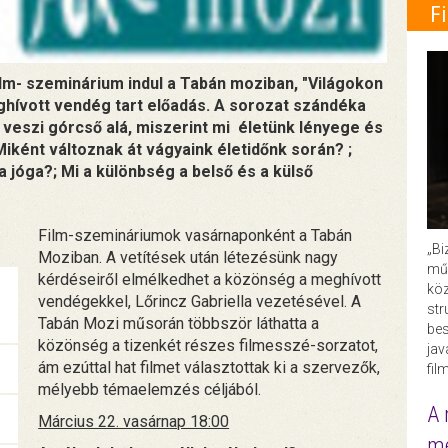
F
ilm- szeminárium indul a Tabán moziban, "Világokon
ghívott vendég tart előadás. A sorozat szándéka
t veszi górcső alá, miszerint mi életünk lényege és
Miként változnak át vágyaink életidőnk során? ;
 jóga?; Mi a különbség a belső és a külső
Film-szemináriumok vasárnaponként a Tabán
„Bi
Moziban. A vetítések után létezésünk nagy
műk
kérdéseiről elmélkedhet a közönség a meghívott
köz
vendégekkel, Lőrincz Gabriella vezetésével. A
str
Tabán Mozi műsorán többször láthatta a
bes
közönség a tizenkét részes filmesszé-sorzatot,
ja
ám ezúttal hat filmet választottak ki a szervezők,
fil
mélyebb témaelemzés céljából.
A 
Március 22. vasárnap 18:00
me