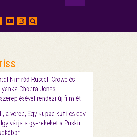
riss
ntal Nimród Russell Crowe és
riyanka Chopra Jones
szereplésével rendezi új filmjét
li, a veréb, Egy kupac kufli és egy
lgy várja a gyerekeket a Puskin
uckóban