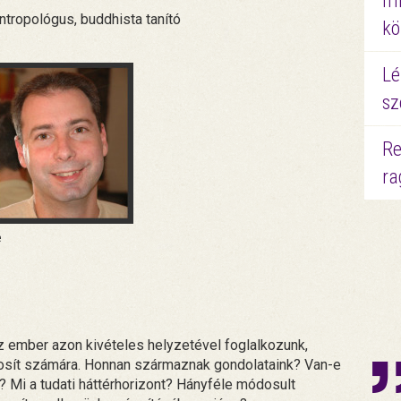
mi
ntropológus, buddhista tanító
kö
Lé
sz
Re
ra
e
z ember azon kivételes helyzetével foglalkozunk,
tosít számára. Honnan származnak gondolataink? Van-e
Mi a tudati háttérhorizont? Hányféle módosult