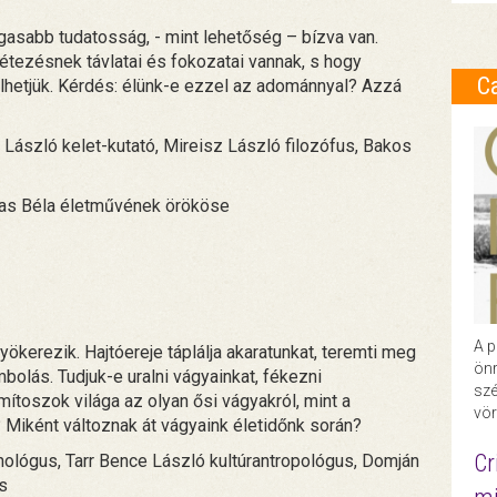
agasabb tudatosság, - mint lehetőség – bízva van.
étezésnek távlatai és fokozatai vannak, s hogy
C
lhetjük. Kérdés: élünk-e ezzel az adománnyal? Azzá
i László kelet-kutató, Mireisz László filozófus, Bakos
vas Béla életművének örököse
A p
ökerezik. Hajtóereje táplálja akaratunkat, teremti meg
önr
bolás. Tudjuk-e uralni vágyainkat, fékezni
szé
ítoszok világa az olyan ősi vágyakról, mint a
vör
 Miként változnak át vágyaink életidőnk során?
Cr
ológus, Tarr Bence László kultúrantropológus, Domján
s