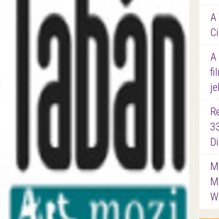
A 
Ci
A
fi
je
R
3
D
Me
M
W