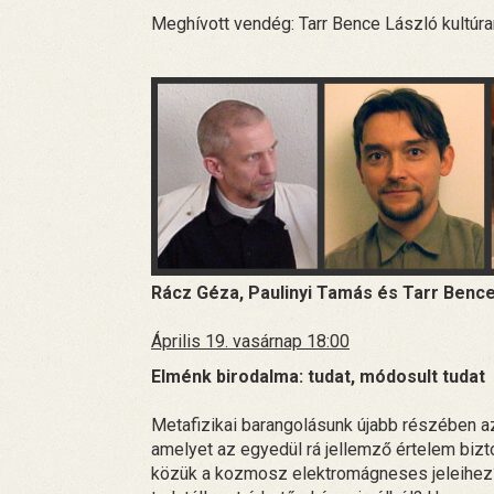
Meghívott vendég: Tarr Bence László kultúra
Rácz Géza, Paulinyi Tamás és Tarr Benc
Április 19. vasárnap 18:00
Elménk birodalma: tudat, módosult tudat
Metafizikai barangolásunk újabb részében a
amelyet az egyedül rá jellemző értelem biz
közük a kozmosz elektromágneses jeleihez? 