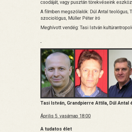
csodáját, vagy pusztán törekvéseink eszköze
A filmben megszólalók: Dúl Antal teológus, 
szociológus, Müller Péter író
Meghívott vendég: Tasi István kultúrantropo
Tasi István, Grandpierre Attila, Dúl Antal
Április 5. vasárnap 18:00
A tudatos élet