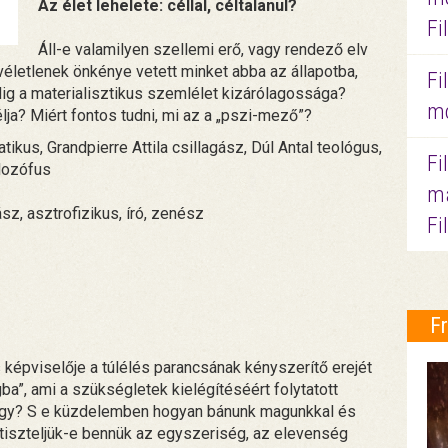
Az élet lehelete: céllal, céltalanul?
Fi
Áll-e valamilyen szellemi erő, vagy rendező elv
kvéletlenek önkénye vetett minket abba az állapotba,
Fi
ig a materialisztikus szemlélet kizárólagossága?
mo
ja? Miért fontos tudni, mi az a „pszi-mező”?
tikus, Grandpierre Attila csillagász, Dúl Antal teológus,
Fi
ilozófus
ma
sz, asztrofizikus, író, zenész
Fi
F
képviselője a túlélés parancsának kényszerítő erejét
ba”, ami a szükségletek kielégítéséért folytatott
ez így? S e küzdelemben hogyan bánunk magunkkal és
- tiszteljük-e bennük az egyszeriség, az elevenség