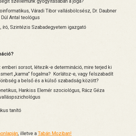
 segít szellemünk gyógyításában a jóga?
informatikus, Váradi Tibor vallásbölcsész, Dr. Daubner
 Dúl Antal teológus
, író, Szintézis Szabadegyetem igazgató
náció?
z emberi sorsot, létezik-e determináció, mire terjed ki
 ismert „karma” fogalma? Korlátoz-e, vagy felszabadít
lönbség a belső és a külső szabadság között?
enetikus, Hankiss Elemér szociológus, Rácz Géza
 valláspszichológus
kus tanító
honlapján
, illetve a
Tabán Moziban!