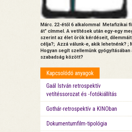
Márc. 22-étől 6 alkalommal Metafizikai f
át" címmel. A vetítések után egy-egy me
szerint az élet örök kérdéseit, dilemmái
célja?; Azzá válunk-e, akik lehetnénk? ; 
Hogyan segít szellemünk gyógyításában a
szabadság között?
Kapcsolódó anyagok
Gaál István retrospektív
vetítéssorozat és -fotókiállítás
Gothár-retrospektív a KINOban
Dokumentumfilm-tipológia