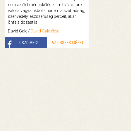
nem az élet méricskélését - mit váltottunk
valóra vágyainkból -, hanem a szabadság,
szenvedély, észszerűség perceit, akár
önfeláldozást is.
David Gale /
David Gale élete
OSZD MEG!
AZ ÖSSZES IDÉZET