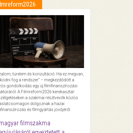
ilmreform2026
zalom, türelem és konzultáció. Ha ez megvan,
ödni fog a rendszer” – megkezdődött a
ös gondolkodás egy új filmfinanszírozási
uktúráról. A Filmreform2026 kerekasztal-
zélgetéseken a szakmai résztvevők közös
vaslatcsomagon dolgoznak a hazai
mfinanszírozás és filmgyártás jövőjéről.
magyar filmszakma
gújulásáról egyeztetett a