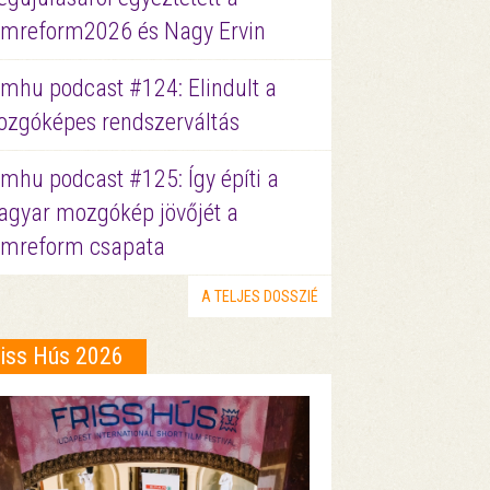
lmreform2026 és Nagy Ervin
lmhu podcast #124: Elindult a
zgóképes rendszerváltás
lmhu podcast #125: Így építi a
gyar mozgókép jövőjét a
lmreform csapata
A TELJES DOSSZIÉ
riss Hús 2026