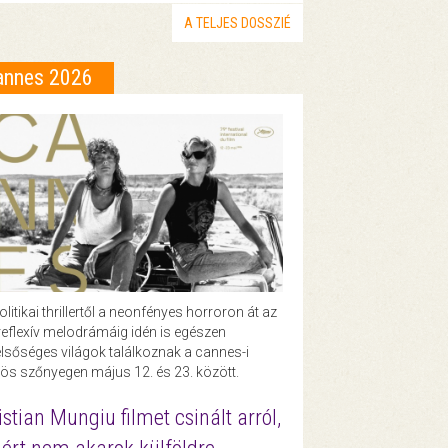
A TELJES DOSSZIÉ
annes 2026
olitikai thrillertől a neonfényes horroron át az
eflexív melodrámáig idén is egészen
lsőséges világok találkoznak a cannes-i
ös szőnyegen május 12. és 23. között.
istian Mungiu filmet csinált arról,