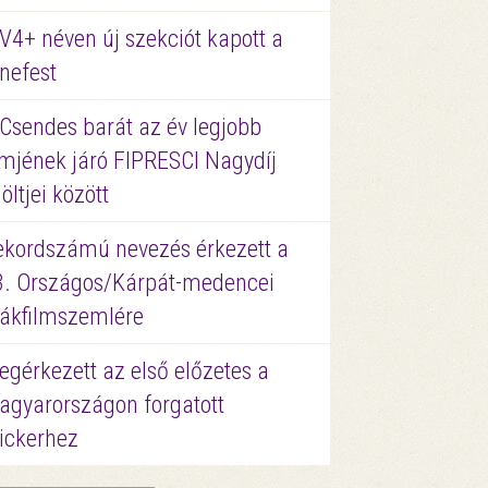
V4+ néven új szekciót kapott a
nefest
 Csendes barát az év legjobb
lmjének járó FIPRESCI Nagydíj
löltjei között
ekordszámú nevezés érkezett a
3. Országos/Kárpát-medencei
iákfilmszemlére
gérkezett az első előzetes a
agyarországon forgatott
ickerhez