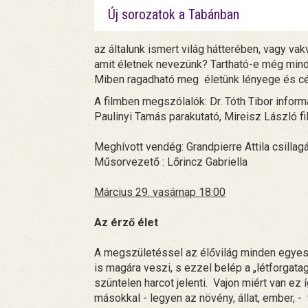
Új sorozatok a Tabánban
az általunk ismert világ hátterében, vagy va
amit életnek nevezünk? Tartható-e még mind
Miben ragadható meg életünk lényege és cél
A filmben megszólalók: Dr. Tóth Tibor informa
Paulinyi Tamás parakutató, Mireisz László f
Meghívott vendég: Grandpierre Attila csillagá
Műsorvezető : Lőrincz Gabriella
Március 29. vasárnap 18:00
Az érző élet
A megszületéssel az élővilág minden egyes 
is magára veszi, s ezzel belép a „létforgatag
szüntelen harcot jelenti. Vajon miért van 
másokkal - legyen az növény, állat, ember, 