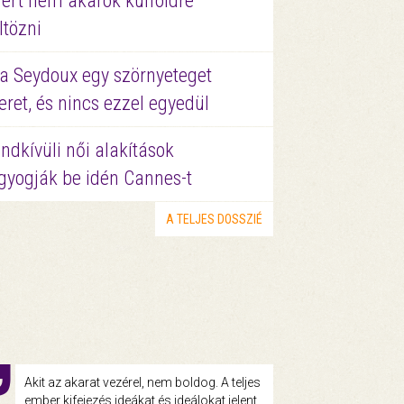
ért nem akarok külföldre
ltözni
a Seydoux egy szörnyeteget
eret, és nincs ezzel egyedül
ndkívüli női alakítások
gyogják be idén Cannes-t
A TELJES DOSSZIÉ
Akit az akarat vezérel, nem boldog. A teljes
ember kifejezés ideákat és ideálokat jelent,