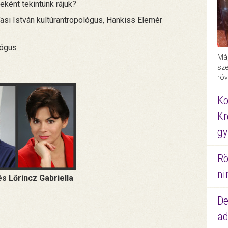
ként tekintünk rájuk?
Tasi István kultúrantropológus, Hankiss Elemér
lógus
Máj
sze
röv
Ko
Kr
gy
Rö
ni
 és Lőrincz Gabriella
De
ad