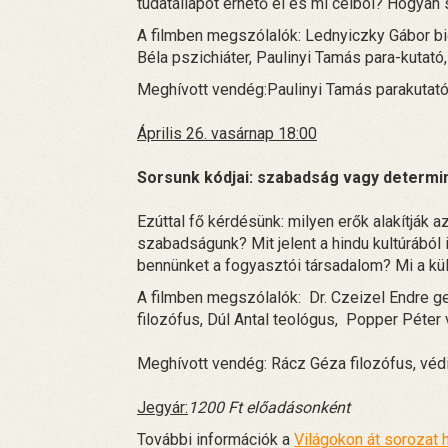
tudatállapot érhető el és mi célból? Hogyan
A filmben megszólalók: Lednyiczky Gábor bio
Béla pszichiáter, Paulinyi Tamás para-kutató,
Meghívott vendég:Paulinyi Tamás parakutató
Április 26. vasárnap 18:00
Sorsunk kódjai: szabadság vagy determi
Ezúttal fő kérdésünk: milyen erők alakítják a
szabadságunk? Mit jelent a hindu kultúrából
bennünket a fogyasztói társadalom? Mi a kü
A filmben megszólalók: Dr. Czeizel Endre g
filozófus, Dúl Antal teológus, Popper Péter
Meghívott vendég: Rácz Géza filozófus, védi
Jegyár:
1200 Ft előadásonként
További információk a
Világokon át sorozat 