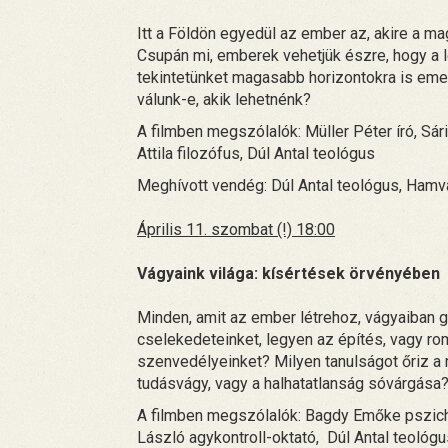
Itt a Földön egyedül az ember az, akire a m
Csupán mi, emberek vehetjük észre, hogy a l
tekintetünket magasabb horizontokra is eme
válunk-e, akik lehetnénk?
A filmben megszólalók: Müller Péter író, Sár
Attila filozófus, Dúl Antal teológus
Meghívott vendég: Dúl Antal teológus, Ham
Április 11. szombat (!) 18:00
Vágyaink világa: kísértések örvényében
Minden, amit az ember létrehoz, vágyaiban gy
cselekedeteinket, legyen az építés, vagy rom
szenvedélyeinket? Milyen tanulságot őriz a m
tudásvágy, vagy a halhatatlanság sóvárgása?
A filmben megszólalók: Bagdy Emőke pszich
László agykontroll-oktató, Dúl Antal teológu