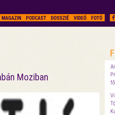
MAGAZIN
PODCAST
DOSSZIÉ
VIDEÓ
FOTÓ
F
A
P
Tabán Moziban
fő
Vi
Tö
K