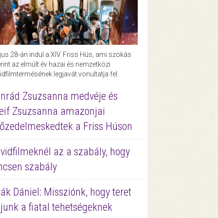
us 28-án indul a XIV. Friss Hús, ami szokás
rint az elmúlt év hazai és nemzetközi
idfilmtermésének legjavát vonultatja fel.
nrád Zsuzsanna medvéje és
eif Zsuzsanna amazonjai
őzedelmeskedtek a Friss Húson
vidfilmeknél az a szabály, hogy
ncsen szabály
ák Dániel: Missziónk, hogy teret
junk a fiatal tehetségeknek