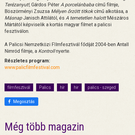
Terézanyut!
, Gárdos Péter
A porcelánbaba
című filmje,
Böszörményi Zsuzsa
Mélyen őrzött titkok
című alkotása, a
Másnap
Janisch Attilától, és
A temetetlen halott
Mészáros
Mártától képviselik a kortás magyar filmet a palicsi
fesztiválon.
A Palicsi Nemzetközi FIlmfesztivál fődíját 2004-ben Antall
Nimród filmje, a
Kontroll
nyerte.
Részletes program:
www.palicfilmfestival.com
filmfesztivál
Palics
hír
hir
palics - szeged
Megosztás
Még több magazin