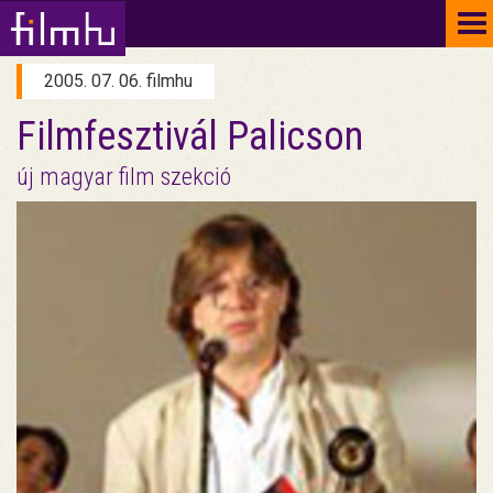
To
na
2005. 07. 06. filmhu
Filmfesztivál Palicson
új magyar film szekció