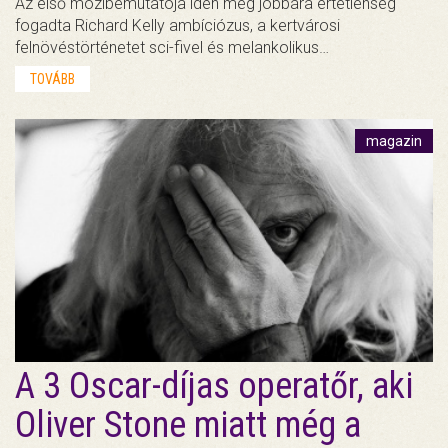
Az első mozibemutatója idén még jobbára értetlenség
fogadta Richard Kelly ambíciózus, a kertvárosi
felnövéstörténetet sci-fivel és melankolikus…
TOVÁBB
magazin
A 3 Oscar-díjas operatőr, aki
Oliver Stone miatt még a