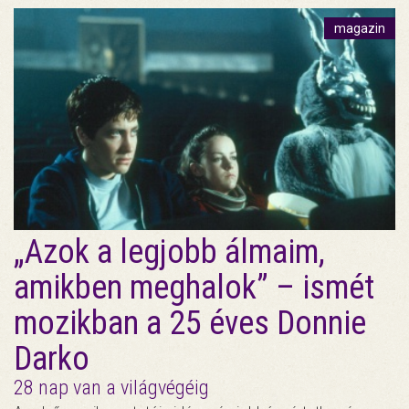
magazin
„Azok a legjobb álmaim,
amikben meghalok” – ismét
mozikban a 25 éves Donnie
Darko
28 nap van a világvégéig