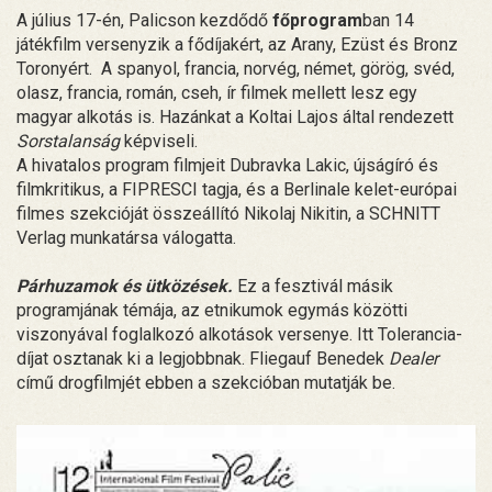
A július 17-én, Palicson kezdődő
főprogram
ban 14
játékfilm versenyzik a fődíjakért, az Arany, Ezüst és Bronz
Toronyért. A spanyol, francia, norvég, német, görög, svéd,
olasz, francia, román, cseh, ír filmek mellett lesz egy
magyar alkotás is. Hazánkat a Koltai Lajos által rendezett
Sorstalanság
képviseli.
A hivatalos program filmjeit Dubravka Lakic, újságíró és
filmkritikus, a FIPRESCI tagja, és a Berlinale kelet-európai
filmes szekcióját összeállító Nikolaj Nikitin, a SCHNITT
Verlag munkatársa válogatta.
Párhuzamok és ütközések.
Ez a fesztivál másik
programjának témája, az etnikumok egymás közötti
viszonyával foglalkozó alkotások versenye. Itt Tolerancia-
díjat osztanak ki a legjobbnak. Fliegauf Benedek
Dealer
című drogfilmjét ebben a szekcióban mutatják be.