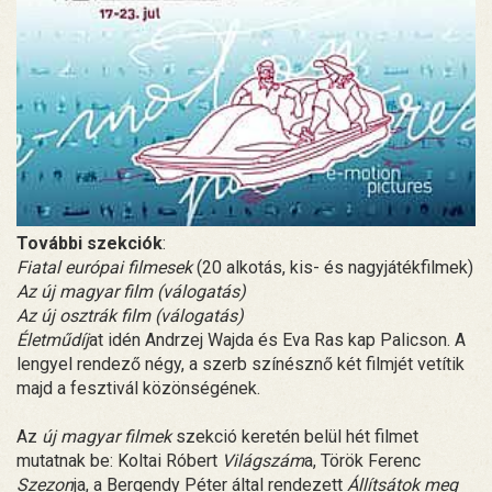
További szekciók
:
Fiatal európai filmesek
(20 alkotás, kis- és nagyjátékfilmek)
Az új magyar film (válogatás)
Az új osztrák film (válogatás)
Életműdíj
at idén Andrzej Wajda és Eva Ras kap Palicson. A
lengyel rendező négy, a szerb színésznő két filmjét vetítik
majd a fesztivál közönségének.
Az
új magyar filmek
szekció keretén belül hét filmet
mutatnak be: Koltai Róbert
Világszám
a, Török Ferenc
Szezon
ja, a Bergendy Péter által rendezett
Állítsátok meg