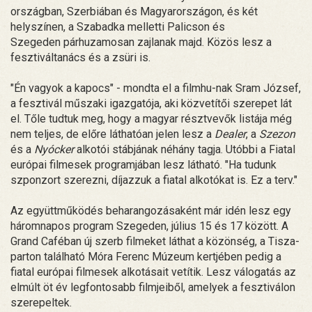
országban, Szerbiában és Magyarországon, és két
helyszínen, a Szabadka melletti Palicson és
Szegeden párhuzamosan zajlanak majd. Közös lesz a
fesztiváltanács és a zsüri is.
"Én vagyok a kapocs" - mondta el a filmhu-nak Sram József,
a fesztivál műszaki igazgatója, aki közvetítői szerepet lát
el. Tőle tudtuk meg, hogy a magyar résztvevők listája még
nem teljes, de előre láthatóan jelen lesz a
Dealer
, a
Szezon
és a
Nyócker
alkotói stábjának néhány tagja. Utóbbi a Fiatal
európai filmesek programjában lesz látható. "Ha tudunk
szponzort szerezni, díjazzuk a fiatal alkotókat is. Ez a terv."
Az együttműködés beharangozásaként már idén lesz egy
háromnapos program Szegeden, július 15 és 17 között. A
Grand Caféban új szerb filmeket láthat a közönség, a Tisza-
parton található Móra Ferenc Múzeum kertjében pedig a
fiatal európai filmesek alkotásait vetítik. Lesz válogatás az
elmúlt öt év legfontosabb filmjeiből, amelyek a fesztiválon
szerepeltek.