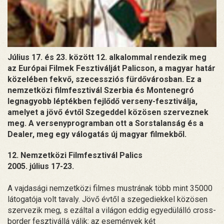
Július 17. és 23. között 12. alkalommal rendezik meg
az Európai Filmek Fesztiválját Palicson, a magyar határ
közelében fekvő, szecessziós fürdővárosban. Ez a
nemzetközi filmfesztivál Szerbia és Montenegró
legnagyobb léptékben fejlődő verseny-fesztiválja,
amelyet a jövő évtől Szegeddel közösen szerveznek
meg. A versenyprogramban ott a Sorstalanság és a
Dealer, meg egy válogatás új magyar filmekből.
12. Nemzetközi Filmfesztivál Palics
2005. július 17-23.
A vajdasági nemzetközi filmes mustrának több mint 35000
látogatója volt tavaly. Jövő évtől a szegediekkel közösen
szervezik meg, s ezáltal a világon eddig egyedülálló cross-
border fesztivállá válik: az események két