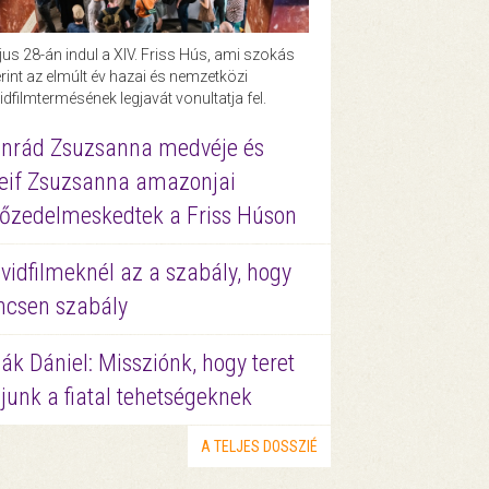
us 28-án indul a XIV. Friss Hús, ami szokás
rint az elmúlt év hazai és nemzetközi
idfilmtermésének legjavát vonultatja fel.
nrád Zsuzsanna medvéje és
eif Zsuzsanna amazonjai
őzedelmeskedtek a Friss Húson
vidfilmeknél az a szabály, hogy
ncsen szabály
ák Dániel: Missziónk, hogy teret
junk a fiatal tehetségeknek
A TELJES DOSSZIÉ