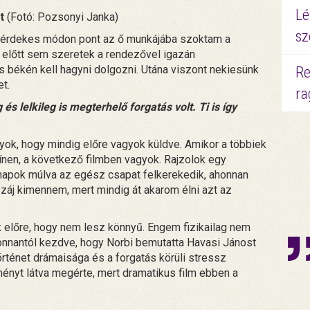
Lé
rt
(Fotó: Pozsonyi Janka)
sz
 de érdekes módon pont az ő munkájába szoktam a
 előtt sem szeretek a rendezővel igazán
 és békén kell hagyni dolgozni. Utána viszont nekiesünk
Re
et.
ra
g és lelkileg is megterhelő forgatás volt. Ti is így
yok, hogy mindig előre vagyok küldve. Amikor a többiek
ínen, a következő filmben vagyok. Rajzolok egy
hónapok múlva az egész csapat felkerekedik, ahonnan
záj kimennem, mert mindig át akarom élni azt az
k előre, hogy nem lesz könnyű. Engem fizikailag nem
, onnantól kezdve, hogy Norbi bemutatta Havasi Jánost
történet drámaisága és a forgatás körüli stressz
ényt látva megérte, mert dramatikus film ebben a