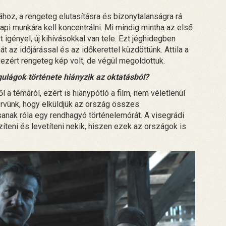
ához, a rengeteg elutasításra és bizonytalanságra rá
 napi munkára kell koncentrálni. Mi mindig mintha az első
igényel, új kihívásokkal van tele. Ezt jéghidegben
hát az időjárással és az időkerettel küzdöttünk. Attila a
s, ezért rengeteg kép volt, de végül megoldottuk.
 gulágok története hiányzik az oktatásból?
l a témáról, ezért is hiánypótló a film, nem véletlenül
ervünk, hogy elküldjük az ország összes
sanak róla egy rendhagyó történelemórát. A visegrádi
zíteni és levetíteni nekik, hiszen ezek az országok is