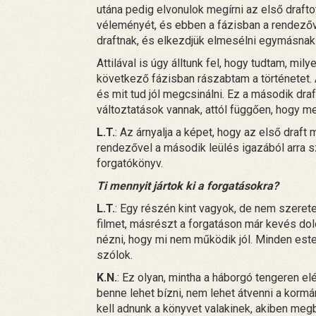
utána pedig elvonulok megírni az első drafto
véleményét, és ebben a fázisban a rendezőve
draftnak, és elkezdjük elmesélni egymásnak 
Attilával is úgy álltunk fel, hogy tudtam, mi
következő fázisban rászabtam a történetet. A
és mit tud jól megcsinálni. Ez a második dr
változtatások vannak, attól függően, hogy m
L.T.
: Az árnyalja a képet, hogy az első draft
rendezővel a második leülés igazából arra sz
forgatókönyv.
Ti mennyit jártok ki a forgatásokra?
L.T.
: Egy részén kint vagyok, de nem szerete
filmet, másrészt a forgatáson már kevés do
nézni, hogy mi nem működik jól. Minden es
szólok.
K.N.
: Ez olyan, mintha a háborgó tengeren el
benne lehet bízni, nem lehet átvenni a kormá
kell adnunk a könyvet valakinek, akiben meg