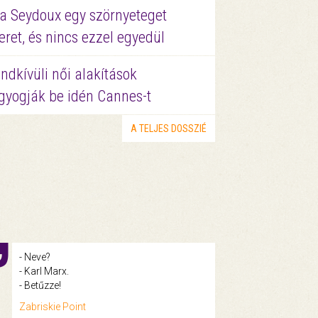
a Seydoux egy szörnyeteget
eret, és nincs ezzel egyedül
ndkívüli női alakítások
gyogják be idén Cannes-t
A TELJES DOSSZIÉ
- Neve?
- Karl Marx.
- Betűzze!
Zabriskie Point