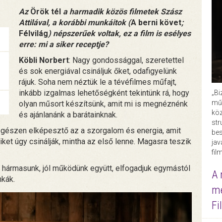
Az
Örök tél
a harmadik közös filmetek Szász
Attilával, a korábbi munkáitok (
A berni követ
;
Félvilág
) népszerűek voltak, ez a film is esélyes
erre: mi a siker receptje?
Köbli Norbert
: Nagy gondossággal, szeretettel
és sok energiával csináljuk őket, odafigyelünk
rájuk. Soha nem néztük le a tévéfilmes műfajt,
inkább izgalmas lehetőségként tekintünk rá, hogy
„Bi
műk
olyan műsort készítsünk, amit mi is megnéznénk
köz
és ajánlanánk a barátainknak.
str
 egészen elképesztő az a szorgalom és energia, amit
bes
iket úgy csinálják, mintha az első lenne. Magasra teszik
ja
fil
i hármasunk, jól működünk együtt, elfogadjuk egymástól
A 
nkák.
me
Fi