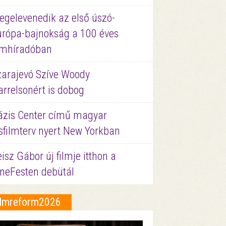
egelevenedik az első úszó-
urópa-bajnokság a 100 éves
ilmhíradóban
zarajevó Szíve Woody
rrelsonért is dobog
ázis Center című magyar
sfilmterv nyert New Yorkban
isz Gábor új filmje itthon a
ineFesten debütál
ilmreform2026