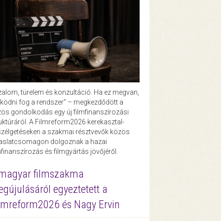
zalom, türelem és konzultáció. Ha ez megvan,
ödni fog a rendszer” – megkezdődött a
ös gondolkodás egy új filmfinanszírozási
uktúráról. A Filmreform2026 kerekasztal-
zélgetéseken a szakmai résztvevők közös
vaslatcsomagon dolgoznak a hazai
mfinanszírozás és filmgyártás jövőjéről.
magyar filmszakma
gújulásáról egyeztetett a
lmreform2026 és Nagy Ervin