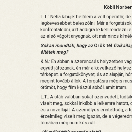
Köbli Norbe
L.T.
: Néha kibújik belőlem a volt operatőr,
legkevesebbet beleszólni. Már a forgatások
konfrontálódni, azt addigra le kell rendezni
az első vágott anyagnak, ott már nincs kímél
Sokan mondták, hogy az
Örök tél
fizikaila
éltétek meg?
K.N.
: Én abban a szerencsés helyzetben vag
együtt játszanak, én már a következő helysz
térképet, a forgatókönyvet, és az alapján, 
megint tovább állok. A forgatásra mégis mus
örömöt, hogy film készül abból, amit írtam.
L.T.
: A stáb valóban sokat szenvedett, tudtá
viselt meg, sokkal inkább a lelkemre hatott
és a novelláját. A személyes érintettség, a 
érzelmileg viselt meg igazán, de a végeredm
témában még nem készült.