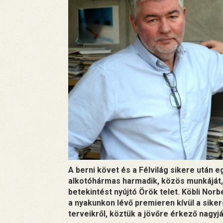
A berni követ és a Félvilág sikere után 
alkotóhármas harmadik, közös munkáját,
betekintést nyújtó Örök telet. Köbli Nor
a nyakunkon lévő premieren kívül a sik
terveikről, köztük a jövőre érkező nagyj