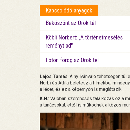
Kapcsolódó anyagok
Beköszönt az Örök tél
Köbli Norbert: „A történetmesélés
reményt ad"
Fóton forog az Örök tél
Lajos Tamás
: A nyilvánvaló tehetségen túl
Norbi és Attila beletesz a filmekbe, mindegy
a lécet, és ez a képernyőn is meglátszik.
K.N.
: Valóban szerencsés találkozás ez a m
a tanácsokat, ettől is működnek a közös mu