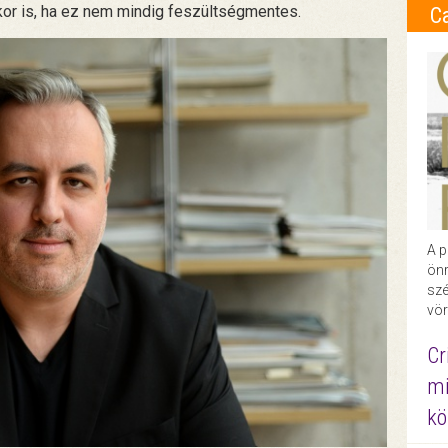
or is, ha ez nem mindig feszültségmentes.
C
A p
önr
szé
vör
Cr
mi
kö