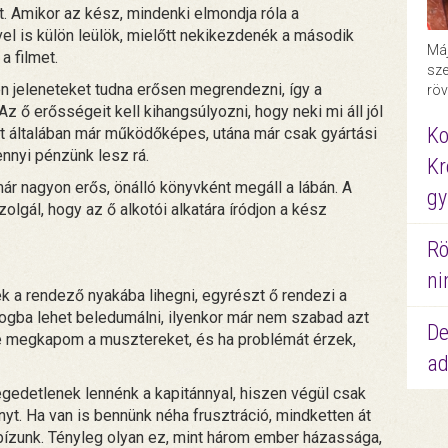
t. Amikor az kész, mindenki elmondja róla a
l is külön leülök, mielőtt nekikezdenék a második
Máj
a filmet.
sze
lyen jeleneteket tudna erősen megrendezni, így a
röv
z ő erősségeit kell kihangsúlyozni, hogy neki mi áll jól
Ko
aft általában már működőképes, utána már csak gyártási
ennyi pénzünk lesz rá.
Kr
 már nagyon erős, önálló könyvként megáll a lábán. A
gy
olgál, hogy az ő alkotói alkatára íródjon a kész
Rö
ni
k a rendező nyakába lihegni, egyrészt ő rendezi a
logba lehet beledumálni, ilyenkor már nem szabad azt
De
te megkapom a musztereket, és ha problémát érzek,
ad
égedetlenek lennénk a kapitánnyal, hiszen végül csak
nyt. Ha van is bennünk néha frusztráció, mindketten át
bízunk. Tényleg olyan ez, mint három ember házassága,