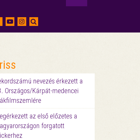
riss
ekordszámú nevezés érkezett a
3. Országos/Kárpát-medencei
iákfilmszemlére
gérkezett az első előzetes a
agyarországon forgatott
ickerhez