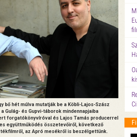
M
E
f
S
Ha
O
ki
Re
C
egy bő hét múlva mutatják be a Köbli-Lajos-Szász
 a Gulág- és Gupvi-táborok mindennapjaiba
bert forgatókönyvíróval és Lajos Tamás producerrel
F
eres együttműködés összetevőiről, következő
átékfilmről, az Apró mesékről is beszélgettünk.