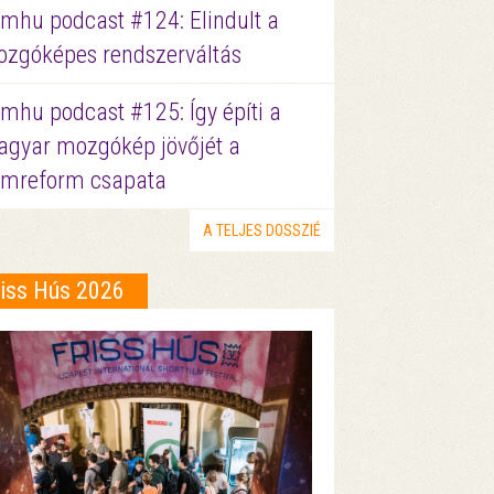
lmhu podcast #124: Elindult a
zgóképes rendszerváltás
lmhu podcast #125: Így építi a
gyar mozgókép jövőjét a
lmreform csapata
A TELJES DOSSZIÉ
riss Hús 2026