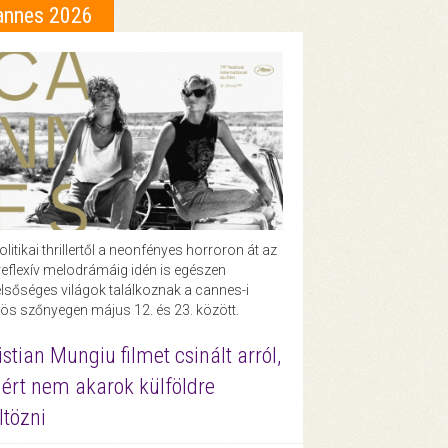
annes 2026
olitikai thrillertől a neonfényes horroron át az
eflexív melodrámáig idén is egészen
lsőséges világok találkoznak a cannes-i
ös szőnyegen május 12. és 23. között.
istian Mungiu filmet csinált arról,
ért nem akarok külföldre
ltözni