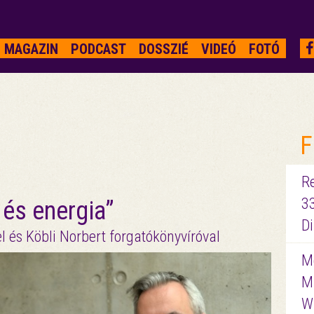
MAGAZIN
PODCAST
DOSSZIÉ
VIDEÓ
FOTÓ
F
R
3
 és energia”
D
 és Köbli Norbert forgatókönyvíróval
Me
M
W