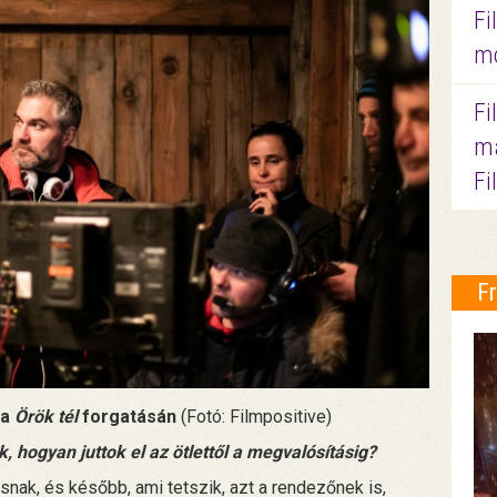
Fi
mo
Fi
ma
Fi
F
 a
Örök tél
forgatásán
(Fotó: Filmpositive)
 hogyan juttok el az ötlettől a megvalósításig?
snak, és később, ami tetszik, azt a rendezőnek is,