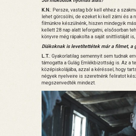
Jól működtök nyomás alatt?
K.N.
: Persze, vastag bőr kell ehhez a szakm
lehet görcsölni, de ezeket ki kell zárni és a
filmünkre készülnénk, hiszen mindegyik mást 
kellett 28 nap alatt leforgatni, elsősorban te
könyvre még rápakolta a saját snittlistáját i
Diákoknak is levetítettétek már a filmet, a
L.T.
: Gyakorlatilag semennyit sem tudnak errő
támogatta a Gulág Emlékbizottság is. Az a t
középiskolájába, azzal a kéréssel, hogy tart
négyek nyelveire is szeretnénk feliratot kés
megszenvedték mindezt.