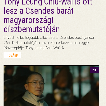
Tony Leung Chiu-Wai is ott
lesz a Csendes barát
magyarországi
díszbemutatóján
Enyedi Ildikó legújabb alkotása, a Csendes barát január
26-i díszbemutatójára hazánkba érkezik a film egyik
főszereplője, Tony Leung Chiu-Wai. A…
TOVÁBB
hír