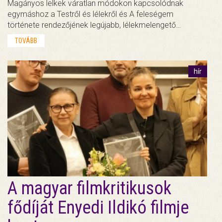
Magányos lelkek váratlan módokon kapcsolódnak
egymáshoz a Testről és lélekről és A feleségem
története rendezőjének legújabb, lélekmelengető…
TOVÁBB
hír
A magyar filmkritikusok
fődíját Enyedi Ildikó filmje