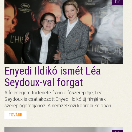
hír
Enyedi Ildikó ismét Léa
Seydoux-val forgat
A feleségem története francia főszereplője, Léa
Seydoux is csatlakozott Enyedi Ildikó új filmjének
szereplőgárdájához. A nemzetközi koprodukcióban…
TOVÁBB