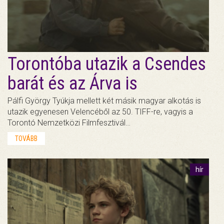
Torontóba utazik a Csendes
barát és az Árva is
Pálfi György Tyúkja mellett két másik magyar alkotás is
utazik egyenesen Velencéből az 50. TIFF-re, vagyis a
Torontó Nemzetközi Filmfesztivál…
TOVÁBB
hír