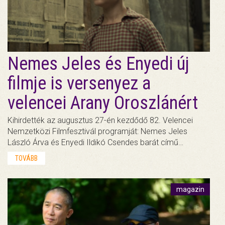
Nemes Jeles és Enyedi új
filmje is versenyez a
velencei Arany Oroszlánért
Kihirdették az augusztus 27-én kezdődő 82. Velencei
Nemzetközi Filmfesztivál programját: Nemes Jeles
László Árva és Enyedi Ildikó Csendes barát című…
TOVÁBB
magazin