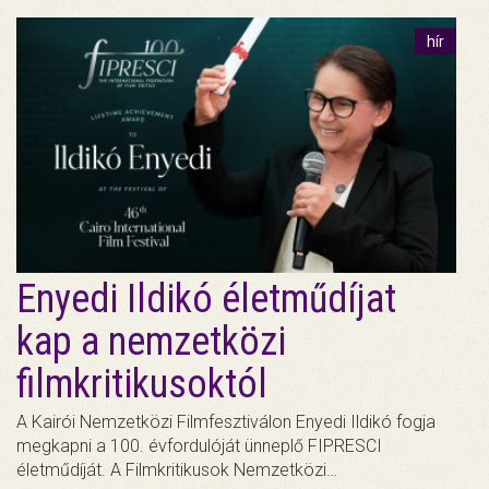
hír
Enyedi Ildikó életműdíjat
kap a nemzetközi
filmkritikusoktól
A Kairói Nemzetközi Filmfesztiválon Enyedi Ildikó fogja
megkapni a 100. évfordulóját ünneplő FIPRESCI
életműdíját. A Filmkritikusok Nemzetközi…