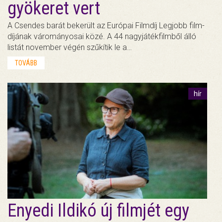
gyökeret vert
A Csendes barát bekerült az Európai Filmdíj Legjobb film-
díjának várományosai közé. A 44 nagyjátékfilmből álló
listát november végén szűkítik le a…
TOVÁBB
hír
Enyedi Ildikó új filmjét egy