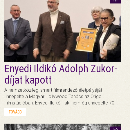
hír
Enyedi Ildikó Adolph Zukor-
díjat kapott
A nemzetközileg ismert filmrendező életpályáját
ünnepelte a Magyar Hollywood Tanács az Origo
Filmstúdióban. Enyedi Ildikó - aki nemrég ünnepelte 70.…
TOVÁBB
hír