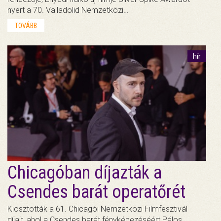
nyert a 70. Valladolid Nemzetközi…
TOVÁBB
hír
Chicagóban díjazták a
Csendes barát operatőrét
Kiosztották a 61. Chicagói Nemzetközi Filmfesztivál
díjait, ahol a Csendes barát fényképezéséért Pálos