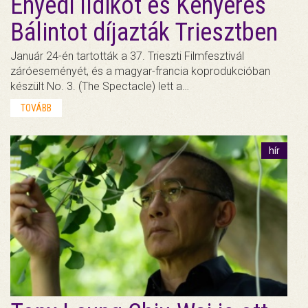
Enyedi Ildikót és Kenyeres
Bálintot díjazták Triesztben
Január 24-én tartották a 37. Trieszti Filmfesztivál
záróeseményét, és a magyar-francia koprodukcióban
készült No. 3. (The Spectacle) lett a…
TOVÁBB
hír