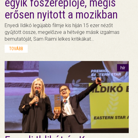
egyik főszereplője, mégis
erősen nyitott a mozikban
Enyedi Ildikó legújabb filmje kis híján 15 ezer nézőt
gyűjtött össze, megelőzve a hétvége másik izgalmas
bemutatóját, Sam Raimi lelkes kritikákat…
TOVÁBB
hír