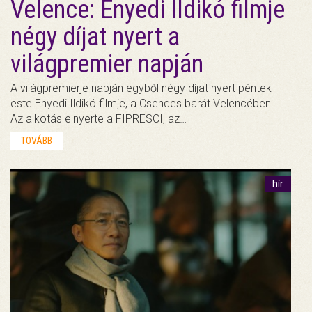
Velence: Enyedi Ildikó filmje
négy díjat nyert a
világpremier napján
A világpremierje napján egyből négy díjat nyert péntek
este Enyedi Ildikó filmje, a Csendes barát Velencében.
Az alkotás elnyerte a FIPRESCI, az…
TOVÁBB
hír