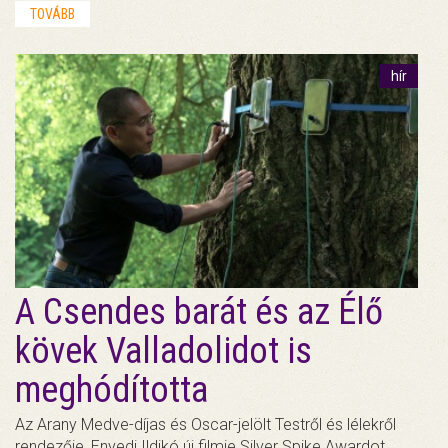
TOVÁBB
hír
A Csendes barát és az Élő
kövek Valladolidot is
meghódította
Az Arany Medve-díjas és Oscar-jelölt Testről és lélekről
rendezője, Enyedi Ildikó új filmje Silver Spike Awardot