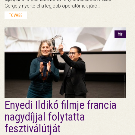
Gergely nyerte el a legjobb operatőrnek járó…
TOVÁBB
hír
Enyedi Ildikó filmje francia
nagydíjjal folytatta
fesztiválútját