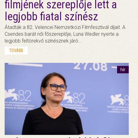
filmjének szereplője lett a
legjobb fiatal színész
Átadták a 82. Velencei Nemzetközi Filmfesztivál díjait. A
Csendes barát női főszereplője, Luna Wedler nyerte a
legjobb feltörekvő színésznek járó…
TOVÁBB
hír