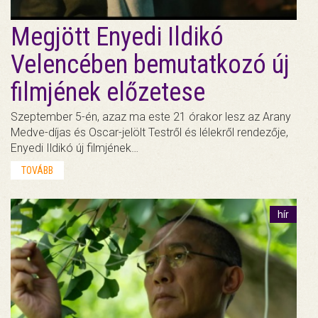
Megjött Enyedi Ildikó
Velencében bemutatkozó új
filmjének előzetese
Szeptember 5-én, azaz ma este 21 órakor lesz az Arany
Medve-díjas és Oscar-jelölt Testről és lélekről rendezője,
Enyedi Ildikó új filmjének…
TOVÁBB
hír