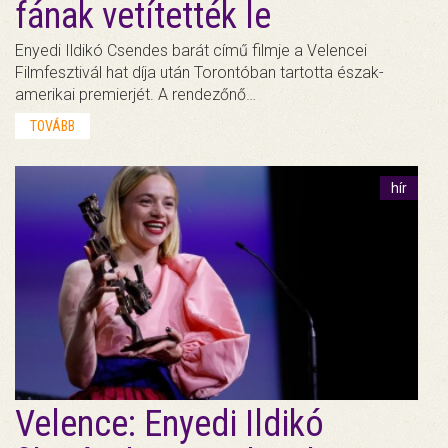
fának vetítették le
Enyedi Ildikó Csendes barát című filmje a Velencei
Filmfesztivál hat díja után Torontóban tartotta észak-
amerikai premierjét. A rendezőnő…
TOVÁBB
hír
Velence: Enyedi Ildikó