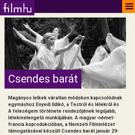
To
na
Csendes barát
Magányos lelkek váratlan módokon kapcsolódnak
egymáshoz Enyedi Ildikó, a Testről és lélekről és
A feleségem története rendezőjének legújabb,
lélekmelengető munkájában. A magyar-német-
francia koprodukcióban, a Nemzeti Filmintézet
támogatásával készült Csendes barát január 29-