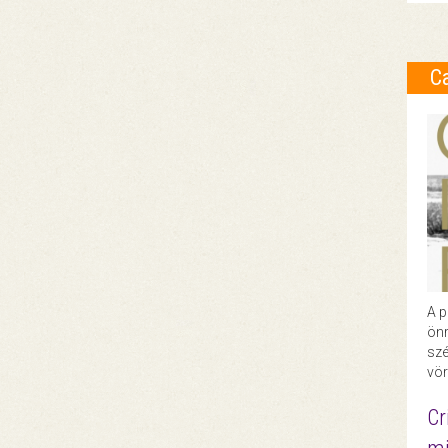
C
A p
önr
szé
vör
Cr