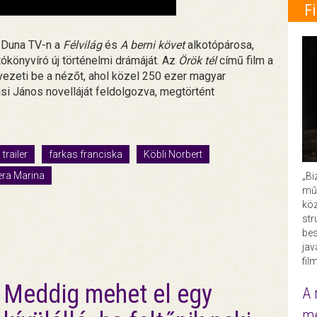
F
a Duna TV-n a
Félvilág
és
A berni követ
alkotópárosa,
ókönyvíró új történelmi drámáját. Az
Örök tél
című film a
 vezeti be a nézőt, ahol közel 250 ezer magyar
asi János novelláját feldolgozva, megtörtént
trailer
farkas franciska
Köbli Norbert
ra Marina
„Bi
műk
köz
str
bes
ja
fil
Meddig mehet el egy
A 
me