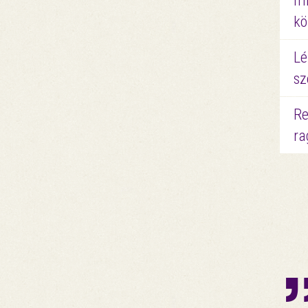
mi
kö
Lé
sz
Re
ra