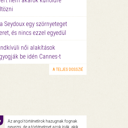
ért nem akarok külföldre
ltözni
a Seydoux egy szörnyeteget
eret, és nincs ezzel egyedül
ndkívüli női alakítások
gyogják be idén Cannes-t
A TELJES DOSSZIÉ
Az angol történetírok hazugnak fognak
nevezni, de a történelmet azok írják, akik