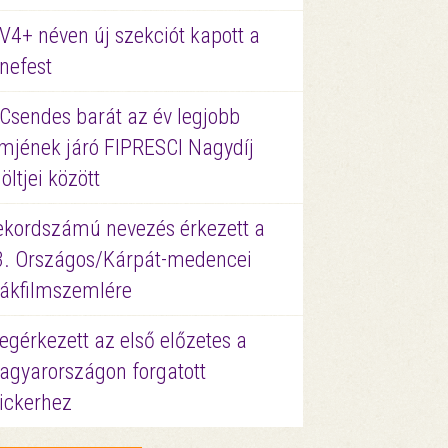
V4+ néven új szekciót kapott a
nefest
 Csendes barát az év legjobb
lmjének járó FIPRESCI Nagydíj
löltjei között
ekordszámú nevezés érkezett a
3. Országos/Kárpát-medencei
iákfilmszemlére
gérkezett az első előzetes a
agyarországon forgatott
ickerhez