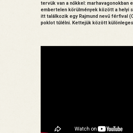
tervük van a nőkkel: marhavagonokban eg
embertelen körülmények között a helyi 
itt találkozik egy Rajmund nevű férfival (
poklot túlélni. Kettejük között különlege