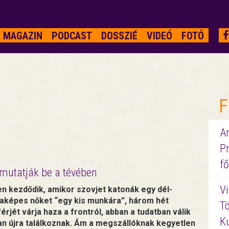
MAGAZIN
PODCAST
DOSSZIÉ
VIDEÓ
FOTÓ
F
A
P
l
fő
n mutatják be a tévében
Vi
n kezdődik, amikor szovjet katonák egy dél-
nkaképes nőket “egy kis munkára”, három hét
Tö
érjét várja haza a frontról, abban a tudatban válik
K
san újra találkoznak. Ám a megszállóknak kegyetlen