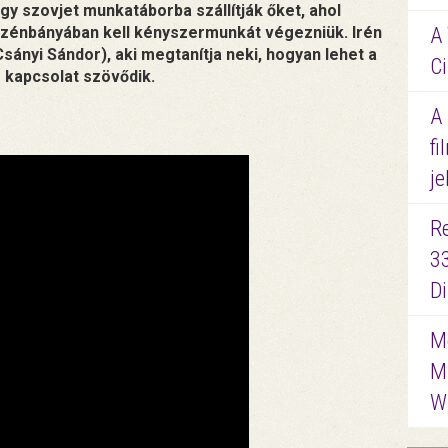
y szovjet munkatáborba szállítják őket, ahol
szénbányában kell kényszermunkát végezniük. Irén
A 
Csányi Sándor), aki megtanítja neki, hogyan lehet a
Ci
s kapcsolat szövődik.
A
fi
je
R
3
D
Me
M
W