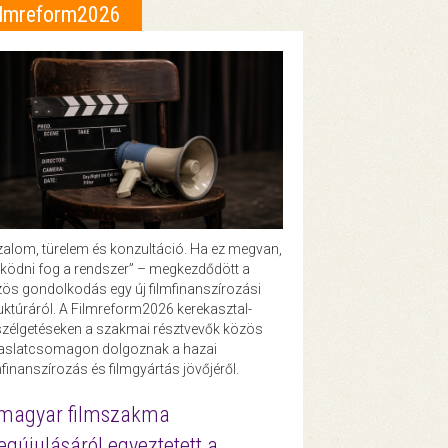
ilmreform2026
zalom, türelem és konzultáció. Ha ez megvan,
ödni fog a rendszer” – megkezdődött a
ös gondolkodás egy új filmfinanszírozási
uktúráról. A Filmreform2026 kerekasztal-
zélgetéseken a szakmai résztvevők közös
vaslatcsomagon dolgoznak a hazai
mfinanszírozás és filmgyártás jövőjéről.
magyar filmszakma
gújulásáról egyeztetett a