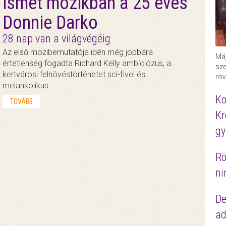
ismét mozikban a 25 éves
Donnie Darko
28 nap van a világvégéig
Az első mozibemutatója idén még jobbára
Máj
értetlenség fogadta Richard Kelly ambíciózus, a
sze
kertvárosi felnövéstörténetet sci-fivel és
röv
melankolikus…
Ko
TOVÁBB
Kr
gy
Rö
ni
De
ad