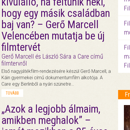
kívülálló, ha feltűnik neki,
Fi
hogy egy másik családban
baj van? – Gerő Marcell
Fi
mo
Velencében mutatja be új
filmtervét
Fi
Gerő Marcell és László Sára a Care című
ma
filmtervről
Fi
Első nagyjátékfilm-rendezésére készül Gerő Marcell, a
Káin gyermekei című dokumentumfilm alkotója. A
Care egy Berlinből a nyári szünetre…
TOVÁBB
F
„Azok a legjobb álmaim,
amikben meghalok” –