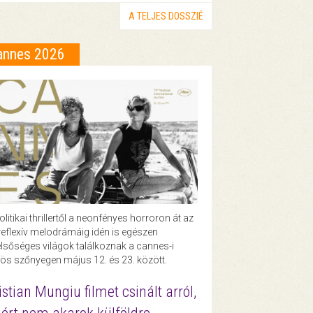
A TELJES DOSSZIÉ
annes 2026
olitikai thrillertől a neonfényes horroron át az
eflexív melodrámáig idén is egészen
lsőséges világok találkoznak a cannes-i
ös szőnyegen május 12. és 23. között.
istian Mungiu filmet csinált arról,