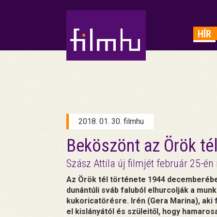
HIRDETÉS
HÍR
2018. 01. 30. filmhu
Beköszönt az Örök té
Szász Attila új filmjét február 25-é
Az Örök tél története 1944 decemberébe
dunántúli sváb faluból elhurcolják a mu
kukoricatörésre. Irén (Gera Marina), aki f
el kislányától és szüleitől, hogy hamaro