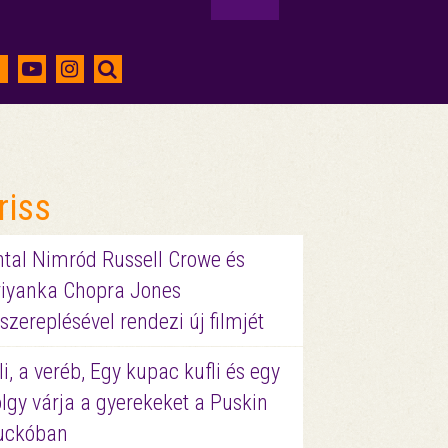
riss
ntal Nimród Russell Crowe és
riyanka Chopra Jones
szereplésével rendezi új filmjét
li, a veréb, Egy kupac kufli és egy
lgy várja a gyerekeket a Puskin
uckóban