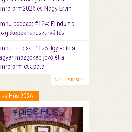
lmreform2026 és Nagy Ervin
lmhu podcast #124: Elindult a
zgóképes rendszerváltás
lmhu podcast #125: Így építi a
gyar mozgókép jövőjét a
lmreform csapata
A TELJES DOSSZIÉ
riss Hús 2026