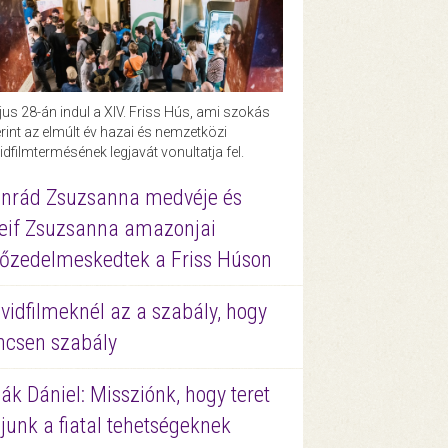
us 28-án indul a XIV. Friss Hús, ami szokás
rint az elmúlt év hazai és nemzetközi
idfilmtermésének legjavát vonultatja fel.
nrád Zsuzsanna medvéje és
eif Zsuzsanna amazonjai
őzedelmeskedtek a Friss Húson
vidfilmeknél az a szabály, hogy
ncsen szabály
ák Dániel: Missziónk, hogy teret
junk a fiatal tehetségeknek