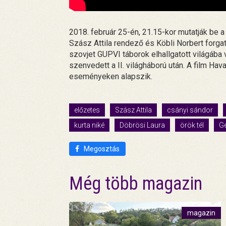
2018. február 25-én, 21.15-kor mutatják be 
Szász Attila rendező és Köbli Norbert forgat
szovjet GUPVI táborok elhallgatott világába
szenvedett a II. világháború után. A film Hav
eseményeken alapszik.
előzetes
Szász Attila
csányi sándor
kurta niké
Döbrösi Laura
örök tél
Ge
Megosztás
Még több magazin
magazin