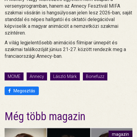
versenyprogramban, hanem az Annecy Fesztivál MIFA
szakmai vásárán is hangsúlyosan jelen lesz 2026-ban; saját
standdal és népes hallgatói és oktatói delegációval
képviselik a magyar animációt a nemzetközi szakmai
színtéren.
A világ legjelentősebb animációs filmipar ünnepét és
szakmai találkozóját június 21-27. között rendezik meg a
franciaországi Annecy-ban.
MOME
Annecy
László Márk
Bonefuzz
Megosztás
Még több magazin
magazin