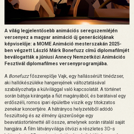
A világ legjelentősebb animációs seregszemléjén
versenyez a magyar animáció új generációjának
képviselője: a MOME Animáció mesterszakán 2025-
ben végzett László Márk Bonefuzz című diplomafilmjét
beválogatták a júniusi Annecy Nemzetközi Animációs
Fesztivál diplomafilmes versenyprogramjába.
A
Bonefuzz
főszereplője Vajk, egy hallássérült tinédzser,
aki hallókészüléke hangerejének változtatásával
szabályozhatja a külvilággal való kapcsolatát. A történet
során bátyja kirángatja a fiút magányából, és barátaival egy
erdőszéli, romos ipari épületbe viszik egy titokzatos
zenekar koncertjére. A hátrányos helyzetéből adódó
feszültség és az élmény újszerűsége egy
beavatástörténetté áll össze, amelynek során rátalál saját
hangjára. A film látványvilága ötvözi a részletes 3D-s