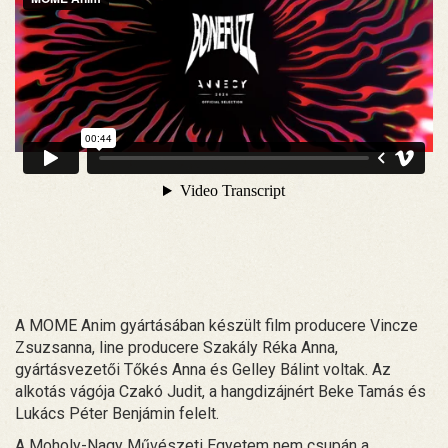
A MOME Anim gyártásában készült film producere Vincze
Zsuzsanna, line producere Szakály Réka Anna,
gyártásvezetői Tőkés Anna és Gelley Bálint voltak. Az
alkotás vágója Czakó Judit, a hangdizájnért Beke Tamás és
Lukács Péter Benjámin felelt.
A Moholy-Nagy Művészeti Egyetem nem csupán a