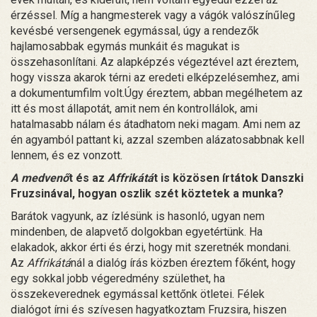
érzéssel. Míg a hangmesterek vagy a vágók valószínűleg
kevésbé versengenek egymással, úgy a rendezők
hajlamosabbak egymás munkáit és magukat is
összehasonlítani. Az alapképzés végeztével azt éreztem,
hogy vissza akarok térni az eredeti elképzelésemhez, ami
a dokumentumfilm volt.Úgy éreztem, abban megélhetem az
itt és most állapotát, amit nem én kontrollálok, ami
hatalmasabb nálam és átadhatom neki magam. Ami nem az
én agyamból pattant ki, azzal szemben alázatosabbnak kell
lennem, és ez vonzott.
A medvenő
t és az
Affrikátá
t is közösen írtátok Danszki
Fruzsinával, hogyan oszlik szét köztetek a munka?
Barátok vagyunk, az ízlésünk is hasonló, ugyan nem
mindenben, de alapvető dolgokban egyetértünk. Ha
elakadok, akkor érti és érzi, hogy mit szeretnék mondani.
Az
Affrikátá
nál a dialóg írás közben éreztem főként, hogy
egy sokkal jobb végeredmény születhet, ha
összekeverednek egymással kettőnk ötletei. Félek
dialógot írni és szívesen hagyatkoztam Fruzsira, hiszen