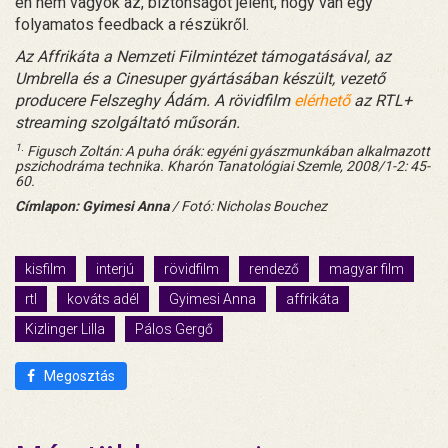
én nem vagyok az, biztonságot jelent, hogy van egy
folyamatos feedback a részükről.
Az Affrikáta a Nemzeti Filmintézet támogatásával, az
Umbrella és a Cinesuper gyártásában készült, vezető
producere Felszeghy Ádám. A rövidfilm
elérhető
az RTL+
streaming szolgáltató műsorán.
1.
Figusch Zoltán: A puha órák: egyéni gyászmunkában alkalmazott
pszichodráma technika. Kharón Tanatológiai Szemle, 2008/1-2: 45-
60.
Címlapon: Gyimesi Anna
/ Fotó: Nicholas Bouchez
kisfilm
interjú
rövidfilm
rendező
magyar film
rtl
kováts adél
Gyimesi Anna
affrikáta
Kizlinger Lilla
Pálos Gergő
Megosztás