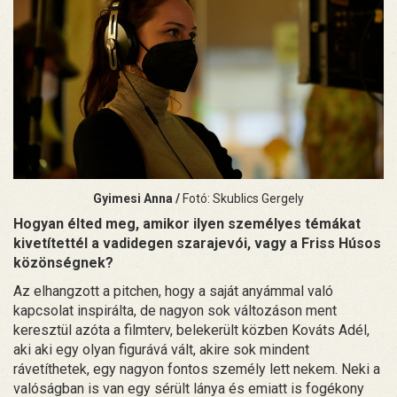
Gyimesi Anna /
Fotó: Skublics Gergely
Hogyan élted meg, amikor ilyen személyes témákat
kivetítettél a vadidegen szarajevói, vagy a Friss Húsos
közönségnek?
Az elhangzott a pitchen, hogy a saját anyámmal való
kapcsolat inspirálta, de nagyon sok változáson ment
keresztül azóta a filmterv, belekerült közben Kováts Adél,
aki aki egy olyan figurává vált, akire sok mindent
rávetíthetek, egy nagyon fontos személy lett nekem. Neki a
valóságban is van egy sérült lánya és emiatt is fogékony