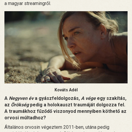
a magyar streamingről.
Kováts Adél
A
Negyven év
a gyászfeldolgozás,
A vége
egy szakítás,
az
Örökség
pedig a holokauszt traumáját dolgozza fel.
A traumákhoz fűződő viszonyod mennyiben köthető az
orvosi múltadhoz?
Általános orvosin végeztem 2011-ben, utána pedig