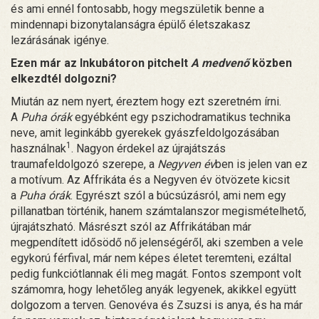
és ami ennél fontosabb, hogy megszületik benne a
mindennapi bizonytalanságra épülő életszakasz
lezárásának igénye.
Ezen már az Inkubátoron pitchelt
A medvenő
közben
elkezdtél dolgozni?
Miután az nem nyert, éreztem hogy ezt szeretném írni.
A
Puha órák
egyébként egy pszichodramatikus technika
neve, amit leginkább gyerekek gyászfeldolgozásában
1
használnak
. Nagyon érdekel az újrajátszás
traumafeldolgozó szerepe, a
Negyven év
ben is jelen van ez
a motívum. Az Affrikáta és a Negyven év ötvözete kicsit
a
Puha órák
. Egyrészt szól a búcsúzásról, ami nem egy
pillanatban történik, hanem számtalanszor megismételhető,
újrajátszható. Másrészt szól az Affrikátában már
megpendített idősödő nő jelenségéről, aki szemben a vele
egykorú férfival, már nem képes életet teremteni, ezáltal
pedig funkciótlannak éli meg magát. Fontos szempont volt
számomra, hogy lehetőleg anyák legyenek, akikkel együtt
dolgozom a terven. Genovéva és Zsuzsi is anya, és ha már