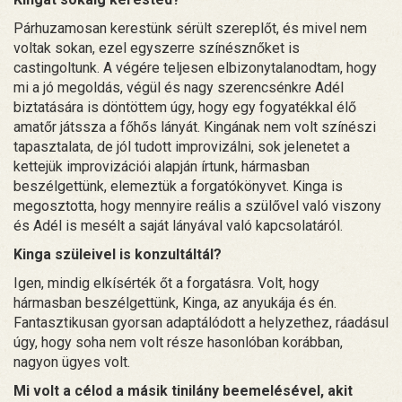
Párhuzamosan kerestünk sérült szereplőt, és mivel nem
voltak sokan, ezel egyszerre színésznőket is
castingoltunk. A végére teljesen elbizonytalanodtam, hogy
mi a jó megoldás, végül és nagy szerencsénkre Adél
biztatására is döntöttem úgy, hogy egy fogyatékkal élő
amatőr játssza a főhős lányát. Kingának nem volt színészi
tapasztalata, de jól tudott improvizálni, sok jelenetet a
kettejük improvizációi alapján írtunk, hármasban
beszélgettünk, elemeztük a forgatókönyvet. Kinga is
megosztotta, hogy mennyire reális a szülővel való viszony
és Adél is mesélt a saját lányával való kapcsolatáról.
Kinga szüleivel is konzultáltál?
Igen, mindig elkísérték őt a forgatásra. Volt, hogy
hármasban beszélgettünk, Kinga, az anyukája és én.
Fantasztikusan gyorsan adaptálódott a helyzethez, ráadásul
úgy, hogy soha nem volt része hasonlóban korábban,
nagyon ügyes volt.
Mi volt a célod a másik tinilány beemelésével, akit