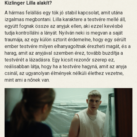
Kizlinger Lilla alakít?
A hármas felállás egy tök jó stabil kapcsolat, amit utána
izgalmas megbontani. Lilla karaktere a testvére mellé áll,
együtt fognak össze az anyjuk ellen, aki ezzel kevésbé
tudja kontrollálni a lányát. Nyilván neki is megvan a saját
traumája, az egy külön sztorit érdemelne, hogy egy sérült
ember testvére milyen elhanyagoltnak érezheti magát, és a
harag, amit az anyjával szemben érez, tovább buzdítja a
testvérét a lázadásra. Egy kicsit rezonőr szerep ez,
reálisabban látja, hogy ha a testvére hagyná, amit az anyja
csinál, az ugyanolyan élmények nélküli élethez vezetne,
mint ami a nőnek van.