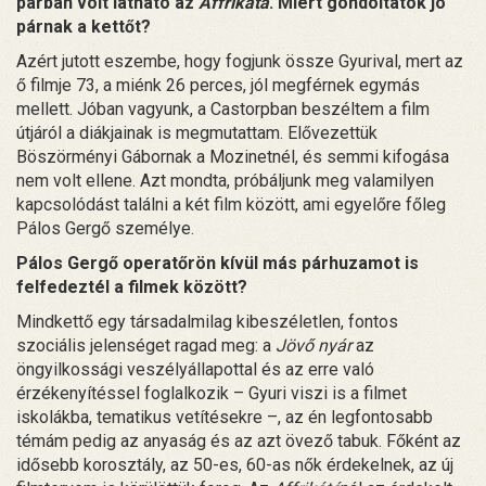
párban volt látható az
Affrikáta
. Miért gondoltátok jó
párnak a kettőt?
Azért jutott eszembe, hogy fogjunk össze Gyurival, mert az
ő filmje 73, a miénk 26 perces, jól megférnek egymás
mellett. Jóban vagyunk, a Castorpban beszéltem a film
útjáról a diákjainak is megmutattam. Elővezettük
Böszörményi Gábornak a Mozinetnél, és semmi kifogása
nem volt ellene. Azt mondta, próbáljunk meg valamilyen
kapcsolódást találni a két film között, ami egyelőre főleg
Pálos Gergő személye.
Pálos Gergő operatőrön kívül más párhuzamot is
felfedeztél a filmek között?
Mindkettő egy társadalmilag kibeszéletlen, fontos
szociális jelenséget ragad meg: a
Jövő nyár
az
öngyilkossági veszélyállapottal és az erre való
érzékenyítéssel foglalkozik – Gyuri viszi is a filmet
iskolákba, tematikus vetítésekre –, az én legfontosabb
témám pedig az anyaság és az azt övező tabuk. Főként az
idősebb korosztály, az 50-es, 60-as nők érdekelnek, az új