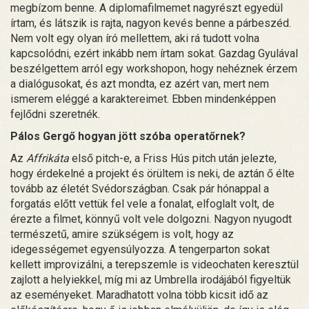
megbízom benne. A diplomafilmemet nagyrészt egyedül
írtam, és látszik is rajta, nagyon kevés benne a párbeszéd.
Nem volt egy olyan író mellettem, aki rá tudott volna
kapcsolódni, ezért inkább nem írtam sokat. Gazdag Gyulával
beszélgettem arról egy workshopon, hogy nehéznek érzem
a dialógusokat, és azt mondta, ez azért van, mert nem
ismerem eléggé a karaktereimet. Ebben mindenképpen
fejlődni szeretnék.
Pálos Gergő hogyan jött szóba operatőrnek?
Az
Affrikáta
első pitch-e, a Friss Hús pitch után jelezte,
hogy érdekelné a projekt és örültem is neki, de aztán ő élte
tovább az életét Svédországban. Csak pár hónappal a
forgatás előtt vettük fel vele a fonalat, elfoglalt volt, de
érezte a filmet, könnyű volt vele dolgozni. Nagyon nyugodt
természetű, amire szükségem is volt, hogy az
idegességemet egyensúlyozza. A tengerparton sokat
kellett improvizálni, a terepszemle is videochaten keresztül
zajlott a helyiekkel, míg mi az Umbrella irodájából figyeltük
az eseményeket. Maradhatott volna több kicsit idő az