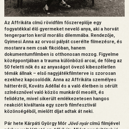
Az Affrikáta című rövidfilm főszereplője egy
fogyatékkal élő gyermeket nevelő anya, aki a horvát
tengerparton kerül morális dilemmába. Rendezője,
Gyimesi Anna az orvosi pályát cserélte filmezésre, és
mostanra nem csak fikcióban, hanem
dokumentumfilmben is otthonosan mozog. Figyelme
középpontjában a trauma különböző arcai, de főleg az
50 feletti nők és az anyaságot övező kibeszéletlen
témák állnak – első nagyjátékfilmterve is szorosan
ezekhez kapcsolódik. Anna az Affrikáta személyes
hátteréről, Kováts Adéllal és a való életben is sérült
színésznővel való közös munkáról mesélt, és
felidézte, mivel sikerült emlékezetesen hangos
reakciót kiváltania egy szerb filmfesztivál
közönségéből, mielőtt díjat adtak át neki.
Pár hete Kárpáti György Mór
Jövő nyár
című filmjével