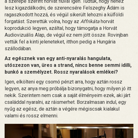
a szerepe szerint horvát fiúval igen. Tudtuk, hogy nehéz
lesz kigazdálkodni, de szerencsére Felszeghy Ádám is
ragaszkodott hozzá, és végül sikerült lehozni a külföldi
forgatást. Szerettük volna, hogy az
Affrikáta
horvát
koprodukció legyen, azáltal, hogy támogatja a Horvát
Audiovizuális Alap, de végül ez nem jött össze. Rovinjban
vettük fel a kinti jeleneteket, itthon pedig a Hungária
szállodában.
Az egésznek van egy anti-nyaralás hangulata,
utószezon van, üres a strand, nincs benne semmi idilli,
bunkó a személyzet. Rossz nyaralások emlékei?
Igen, elkölteni egy csomó pénzt arra, hogy aztán rossz
legyen, az anya meg próbálja bizonygatni, hogy milyen jó itt
nekik. Szerintem nem csak a saját élményeim ezek, aki járt
családdal nyaralni, az ráismerhet. Borzalmasan indul, egy
nyűg az egész, de aztán a végére mégiscsak kialakul
valami és rossz elmenni.