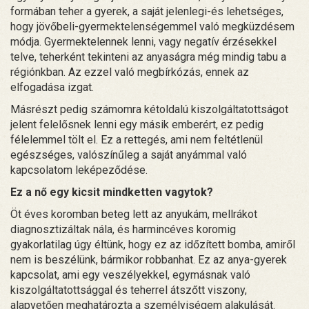
formában teher a gyerek, a saját jelenlegi-és lehetséges,
hogy jövőbeli-gyermektelenségemmel való megküzdésem
módja. Gyermektelennek lenni, vagy negatív érzésekkel
telve, teherként tekinteni az anyaságra még mindig tabu a
régiónkban. Az ezzel való megbírkózás, ennek az
elfogadása izgat.
Másrészt pedig számomra kétoldalú kiszolgáltatottságot
jelent felelősnek lenni egy másik emberért, ez pedig
félelemmel tölt el. Ez a rettegés, ami nem feltétlenül
egészséges, valószínűleg a saját anyámmal való
kapcsolatom leképeződése.
Ez a nő egy kicsit mindketten vagytok?
Öt éves koromban beteg lett az anyukám, mellrákot
diagnosztizáltak nála, és harmincéves koromig
gyakorlatilag úgy éltünk, hogy ez az időzített bomba, amiről
nem is beszélünk, bármikor robbanhat. Ez az anya-gyerek
kapcsolat, ami egy veszélyekkel, egymásnak való
kiszolgáltatottsággal és teherrel átszőtt viszony,
alapvetően meghatározta a személyiségem alakulását.