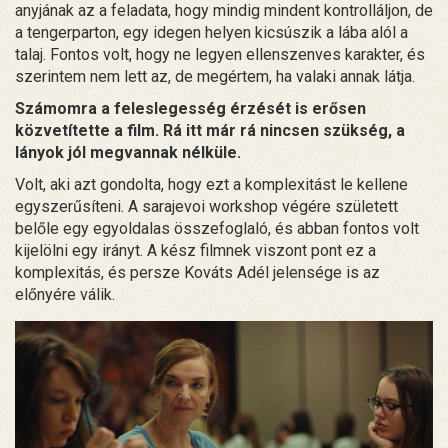
anyjának az a feladata, hogy mindig mindent kontrolláljon, de
a tengerparton, egy idegen helyen kicsúszik a lába alól a
talaj. Fontos volt, hogy ne legyen ellenszenves karakter, és
szerintem nem lett az, de megértem, ha valaki annak látja.
Számomra a feleslegesség érzését is erősen
közvetítette a film. Rá itt már rá nincsen szükség, a
lányok jól megvannak nélküle.
Volt, aki azt gondolta, hogy ezt a komplexitást le kellene
egyszerűsíteni. A sarajevoi workshop végére született
belőle egy egyoldalas összefoglaló, és abban fontos volt
kijelölni egy irányt. A kész filmnek viszont pont ez a
komplexitás, és persze Kováts Adél jelensége is az
előnyére válik.