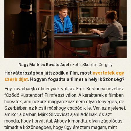
Nagy Márk és Kováts Adél
/ Fotó: Skublics Gergely
Horvátországban játszódik a film, most
nyertetek egy
szerb díjat
. Hogyan fogadta a filmet a helyi közönség?
Egy zavarbaejtő élményünk volt az Emir Kusturica nevéhez
fűződő Küstendorf Filmfesztiválon. A karakterek a filmben
horvátok, ami nekünk magyaroknak nem olyan lényeges, de
Szerbiában ez kicsit máshogy csapódik le. Van az a jelenet,
amikor a bárban Márk Slivovicát ajánl Adélnak, és azt
mondja, hogy horvát ital. Ahogy kimondta, olyan zúgolódás
támadt a közönségben, hogy úgy éreztem magam, mint