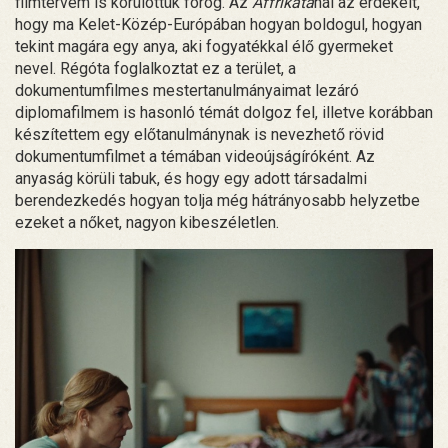
filmtervem is körülöttük forog. Az
Affrikátá
nál az érdekelt,
hogy ma Kelet-Közép-Európában hogyan boldogul, hogyan
tekint magára egy anya, aki fogyatékkal élő gyermeket
nevel. Régóta foglalkoztat ez a terület, a
dokumentumfilmes mestertanulmányaimat lezáró
diplomafilmem is hasonló témát dolgoz fel, illetve korábban
készítettem egy előtanulmánynak is nevezhető rövid
dokumentumfilmet a témában videoújságíróként. Az
anyaság körüli tabuk, és hogy egy adott társadalmi
berendezkedés hogyan tolja még hátrányosabb helyzetbe
ezeket a nőket, nagyon kibeszéletlen.