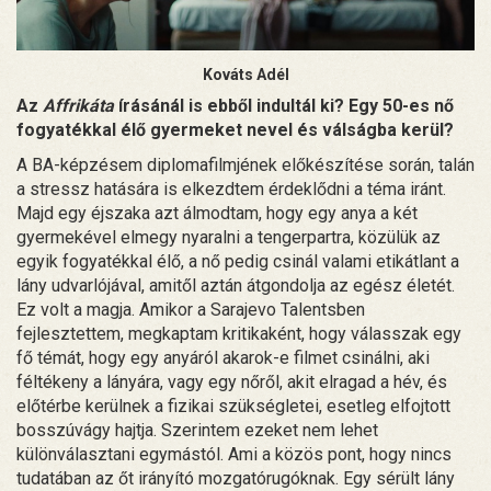
Kováts Adél
Az
Affrikáta
írásánál is ebből indultál ki? Egy 50-es nő
fogyatékkal élő gyermeket nevel és válságba kerül?
A BA-képzésem diplomafilmjének előkészítése során, talán
a stressz hatására is elkezdtem érdeklődni a téma iránt.
Majd egy éjszaka azt álmodtam, hogy egy anya a két
gyermekével elmegy nyaralni a tengerpartra, közülük az
egyik fogyatékkal élő, a nő pedig csinál valami etikátlant a
lány udvarlójával, amitől aztán átgondolja az egész életét.
Ez volt a magja. Amikor a Sarajevo Talentsben
fejlesztettem, megkaptam kritikaként, hogy válasszak egy
fő témát, hogy egy anyáról akarok-e filmet csinálni, aki
féltékeny a lányára, vagy egy nőről, akit elragad a hév, és
előtérbe kerülnek a fizikai szükségletei, esetleg elfojtott
bosszúvágy hajtja. Szerintem ezeket nem lehet
különválasztani egymástól. Ami a közös pont, hogy nincs
tudatában az őt irányító mozgatórugóknak. Egy sérült lány