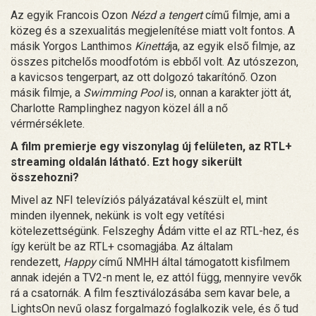
Az egyik Francois Ozon
Nézd a tengert
című filmje, ami a
közeg és a szexualitás megjelenítése miatt volt fontos. A
másik Yorgos Lanthimos
Kinettá
ja, az egyik első filmje, az
összes pitchelős moodfotóm is ebből volt. Az utószezon,
a kavicsos tengerpart, az ott dolgozó takarítónő. Ozon
másik filmje, a
Swimming Pool
is, onnan a karakter jött át,
Charlotte Ramplinghez nagyon közel áll a nő
vérmérséklete.
A film premierje egy viszonylag új felületen, az RTL+
streaming oldalán látható. Ezt hogy sikerült
összehozni?
Mivel az NFI televíziós pályázatával készült el, mint
minden ilyennek, nekünk is volt egy vetítési
kötelezettségünk. Felszeghy Ádám vitte el az RTL-hez, és
így került be az RTL+ csomagjába. Az általam
rendezett,
Happy
című NMHH által támogatott kisfilmem
annak idején a TV2-n ment le, ez attól függ, mennyire vevők
rá a csatornák. A film fesztiválozásába sem kavar bele, a
LightsOn nevű olasz forgalmazó foglalkozik vele, és ő tud