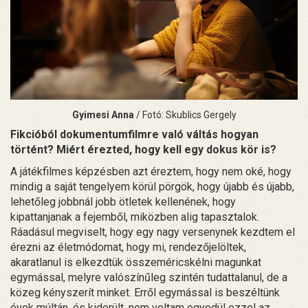
Gyimesi Anna
/ Fotó: Skublics Gergely
Fikcióból dokumentumfilmre való váltás hogyan
történt? Miért érezted, hogy kell egy dokus kör is?
A játékfilmes képzésben azt éreztem, hogy nem oké, hogy
mindig a saját tengelyem körül pörgök, hogy újabb és újabb,
lehetőleg jobbnál jobb ötletek kellenének, hogy
kipattanjanak a fejemből, miközben alig tapasztalok.
Ráadásul megviselt, hogy egy nagy versenynek kezdtem el
érezni az életmódomat, hogy mi, rendezőjelöltek,
akaratlanul is elkezdtük összeméricskélni magunkat
egymással, melyre valószínűleg szintén tudattalanul, de a
közeg kényszerít minket. Erről egymással is beszéltünk
évek múltán, és kiderült, nem voltam egyedül ezzel az