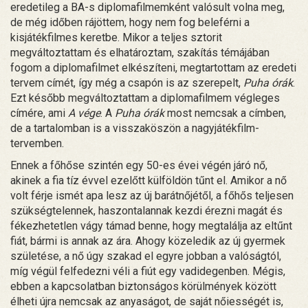
eredetileg a BA-s diplomafilmemként valósult volna meg,
de még időben rájöttem, hogy nem fog beleférni a
kisjátékfilmes keretbe. Mikor a teljes sztorit
megváltoztattam és elhatároztam, szakítás témájában
fogom a diplomafilmet elkészíteni, megtartottam az eredeti
tervem címét, így még a csapón is az szerepelt,
Puha órák
.
Ezt később megváltoztattam a diplomafilmem végleges
címére, ami
A vége
. A
Puha órák
most nemcsak a címben,
de a tartalomban is a visszaköszön a nagyjátékfilm-
tervemben.
Ennek a főhőse szintén egy 50-es évei végén járó nő,
akinek a fia tíz évvel ezelőtt külföldön tűnt el. Amikor a nő
volt férje ismét apa lesz az új barátnőjétől, a főhős teljesen
szükségtelennek, haszontalannak kezdi érezni magát és
fékezhetetlen vágy támad benne, hogy megtalálja az eltűnt
fiát, bármi is annak az ára. Ahogy közeledik az új gyermek
születése, a nő úgy szakad el egyre jobban a valóságtól,
míg végül felfedezni véli a fiút egy vadidegenben. Mégis,
ebben a kapcsolatban biztonságos körülmények között
élheti újra nemcsak az anyaságot, de saját nőiességét is,