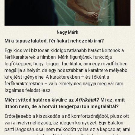
Nagy Márk
Mi a tapasztalatod, férfiakat nehezebb írni?
Egy kicsivel biztosan kidolgozatlanabb hatást keltenek a
férfikarakterek a filmben. Márk figurájának funkciója
legfőképpen, hogy trigger, facilitátor, ami egy rövidfilmben
megállja a helyét, de egy hosszabban a karaktere mélyebb
kifejtést igényelne. A karakterekben – és főként a
férfikarakterekben – való elmélyülés nagyja még vár rám.
Izgalmas feladat lesz.
Miért vitted határon kívülre az
Affrikátá
t? Mi az, amit
itthon nem, de a horvát tengerparton megtaláltál?
Erőteljesebb a kiszakadás a nő komfortzónájából, plusz ott
van a nyelvi nehézség, az idegen környezet. Egy Balaton-
parti lángosárussal nem működött volna ez a kapcsolat, ami