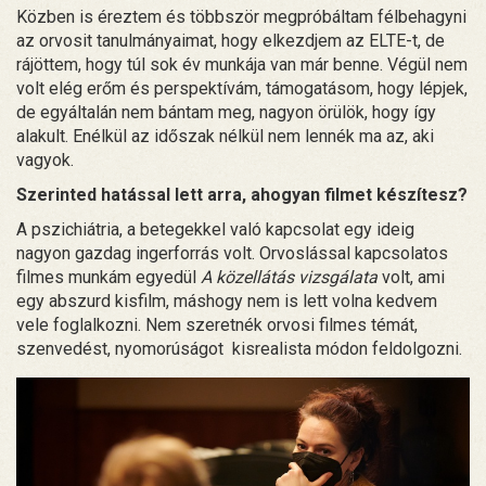
Közben is éreztem és többször megpróbáltam félbehagyni
az orvosi
t
tanulmányaimat, hogy elkezdjem az ELTE-t, de
rájöttem, hogy túl sok év munkája van már benne. Végül nem
volt elég erőm és perspektívám, támogatásom, hogy lépjek,
de egyáltalán nem bántam meg, nagyon örülök, hogy így
alakult. Enélkül az időszak nélkül nem lennék ma az, aki
vagyok.
Szerinted hatással lett arra, ahogyan filmet készítesz?
A pszichiátria, a betegekkel való kapcsolat egy ideig
nagyon gazdag ingerforrás volt. Orvoslással kapcsolatos
filmes munkám egyedül
A közellátás vizsgálata
volt, ami
egy abszurd kisfilm, máshogy nem is lett volna kedvem
vele foglalkozni. Nem szeretnék orvosi filmes témát,
szenvedést, nyomorúságot kisrealista módon feldolgozni.