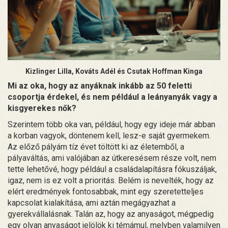
Kizlinger Lilla, Kováts Adél és Csutak Hoffman Kinga
Mi az oka, hogy az anyáknak inkább az 50 feletti
csoportja érdekel, és nem például a leányanyák vagy a
kisgyerekes nők?
Szerintem több oka van, például, hogy egy ideje már abban
a korban vagyok, döntenem kell, lesz-e saját gyermekem.
Az előző pályám tíz évet töltött ki az életemből, a
pályaváltás, ami valójában az útkeresésem része volt, nem
tette lehetővé, hogy például a családalapításra fókuszáljak,
igaz, nem is ez volt a prioritás. Belém is nevelték, hogy az
elért eredmények fontosabbak, mint egy szeretetteljes
kapcsolat kialakítása, ami aztán megágyazhat a
gyerekvállalásnak. Talán az, hogy az anyaságot, mégpedig
egy olyan anyaságot jelölök ki témámul, melyben valamilyen