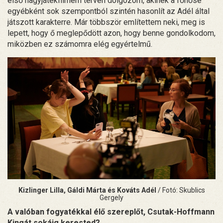
első nagyjátékfilmem tervén dolgozom, akinek a főhőse
egyébként sok szempontból szintén hasonlít az Adél által
játszott karakterre. Már többször említettem neki, meg is
lepett, hogy ő meglepődött azon, hogy benne gondolkodom,
miközben ez számomra elég egyértelmű.
Kizlinger Lilla, Gáldi Márta és Kováts Adél
/ Fotó: Skublics
Gergely
A valóban fogyatékkal élő szereplőt, Csutak-Hoffmann
Kingát sokáig kerested?