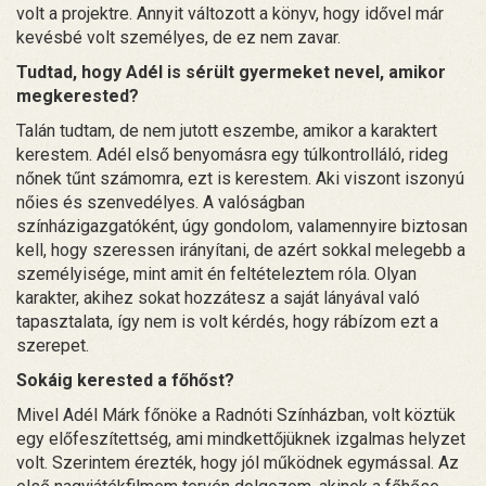
volt a projektre. Annyit változott a könyv, hogy idővel már
kevésbé volt személyes, de ez nem zavar.
Tudtad, hogy Adél is sérült gyermeket nevel, amikor
megkerested?
Talán tudtam, de nem jutott eszembe, amikor a karaktert
kerestem. Adél első benyomásra egy túlkontrolláló, rideg
nőnek tűnt számomra, ezt is kerestem. Aki viszont iszonyú
nőies és szenvedélyes. A valóságban
színházigazgatóként, úgy gondolom, valamennyire biztosan
kell, hogy szeressen irányítani, de azért sokkal melegebb a
személyisége, mint amit én feltételeztem róla. Olyan
karakter, akihez sokat hozzátesz a saját lányával való
tapasztalata, így nem is volt kérdés, hogy rábízom ezt a
szerepet.
Sokáig kerested a főhőst?
Mivel Adél Márk főnöke a Radnóti Színházban, volt köztük
egy előfeszítettség, ami mindkettőjüknek izgalmas helyzet
volt. Szerintem érezték, hogy jól működnek egymással. Az