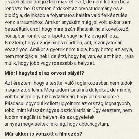
pszichiátrián dolgoztam másfél évet, de nem léptem be a
rendszerbe. Őszintén érdekelt az orvostudomány és a
biológia, de inkább a folyamatos halálra való felkészülés
vonz a traumához. Amikor anyukám még jól volt, akkor sem
beszéltünk arról, hogy mire számíthatunk, ha a következő
hónapban romlik az állapota, vagy ha tíz évig jól lesz.
Éreztem, hogy ez így nincs rendben, sőt, iszonyatosan
veszélyes. Amikor a gyerek nem tudja, hogy beteg az anyja,
nem mondják el neki, de érzi, hogy baj van, és azt hiszi, rajta
múlik, hogy jobb vagy rosszabb a helyzet.
Miért hagytad el az orvosi pályát?
Azt éreztem, hogy a testtel való foglalkozásban nem tudok
magabiztos lenni. Meg tudom tanulni a dolgokat, de mindig
volt bennem egy bizonytalanság, hogy jól csinálom-e.
Ráadásul egyedül kellett ügyelnem az ország legnagyobb,
több, mint kétszáz ágyas pszichiátriáján.Úgy éreztem, nem
tudom megállni a helyem és az ügyeletek
annyira megviseltek lelkileg, hogy abbahagytam.
Már akkor is vonzott a filmezés?