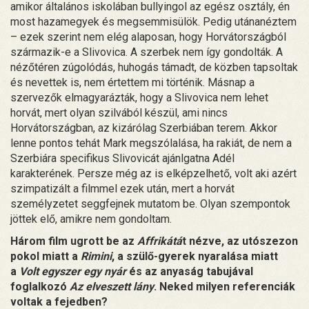
amikor általános iskolában bullyingol az egész osztály, én
most hazamegyek és megsemmisülök. Pedig utánanéztem
– ezek szerint nem elég alaposan, hogy Horvátországból
származik-e a Slivovica. A szerbek nem így gondolták. A
nézőtéren zúgolódás, huhogás támadt, de közben tapsoltak
és nevettek is, nem értettem mi történik. Másnap a
szervezők elmagyarázták, hogy a Slivovica nem lehet
horvát, mert olyan szilvából készül, ami nincs
Horvátországban, az kizárólag Szerbiában terem. Akkor
lenne pontos tehát Mark megszólalása, ha rakiát, de nem a
Szerbiára specifikus Slivovicát ajánlgatna Adél
karakterének. Persze még az is elképzelhető, volt aki azért
szimpatizált a filmmel ezek után, mert a horvát
személyzetet seggfejnek mutatom be. Olyan szempontok
jöttek elő, amikre nem gondoltam.
Három film ugrott be az
Affrikátá
t nézve, az utószezon
pokol miatt a
Rimini
, a szülő-gyerek nyaralása miatt
a
Volt egyszer egy nyár
és az anyaság tabujával
foglalkozó
Az elveszett lány
. Neked milyen referenciák
voltak a fejedben?