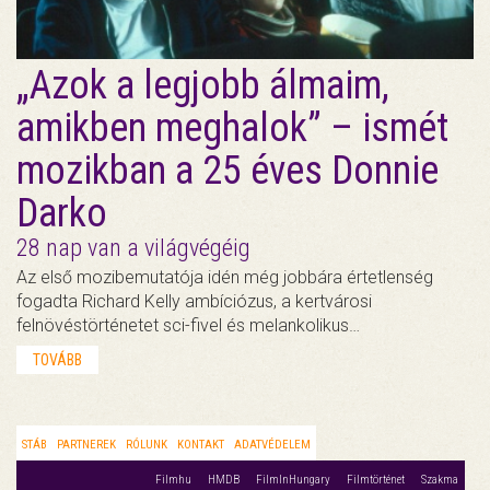
„Azok a legjobb álmaim,
amikben meghalok” – ismét
mozikban a 25 éves Donnie
Darko
28 nap van a világvégéig
Az első mozibemutatója idén még jobbára értetlenség
fogadta Richard Kelly ambíciózus, a kertvárosi
felnövéstörténetet sci-fivel és melankolikus…
TOVÁBB
STÁB
PARTNEREK
RÓLUNK
KONTAKT
ADATVÉDELEM
Filmhu
HMDB
FilmInHungary
Filmtörténet
Szakma