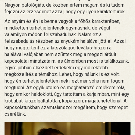
Nagyon patológiás, de közben értem magam és ki tudom
fejezni az érzéseimet azzal, hogy egy ilyen karaktert írok.
Az anyám és én is benne vagyok a főhős karakterében,
mindketten terhet jelentenek egymásnak, de végül
valamilyen módon felszabadulnak. Nálam ez a
felszabadulás részben az anyukám halálával jött el. Azzal,
hogy megtörtént ez a látszólagos leválás-hiszen a
halálával valójában nem szűntek meg a megszilárdult
kapcsolatai mintázataim, és álmomban most is találkozunk,
egyre jobban elkezdett érdekelni egy indirektebb
megközelítés a témához. Lehet, hogy nálunk is ez volt,
hogy én terhet jelentettem neki, ezt már soha nem fogom
megtudni. Az egyik utolsó és meghatározó emlékem róla,
hogy amikor haldoklott, úgy tartottam a karjaimban, mint egy
kisbabát, kiszolgáltatottan, kopaszon, magatehetetlenül. A
kapcsolatunkban számtalanszor megéltem, hogy szerepet
cserélünk.