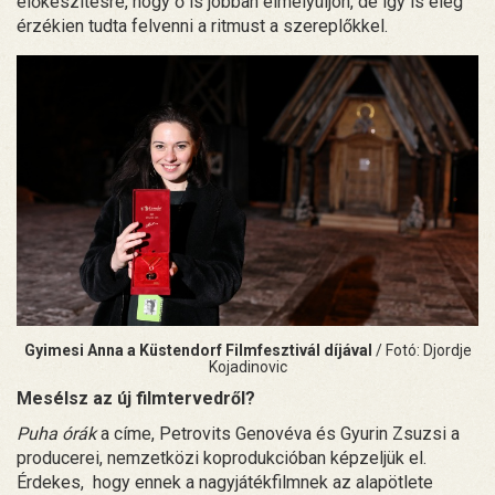
előkészítésre, hogy ő is jobban elmélyüljön, de így is elég
érzékien tudta felvenni a ritmust a szereplőkkel.
Gyimesi Anna a Küstendorf Filmfesztivál díjával
/ Fotó: Djordje
Kojadinovic
Mesélsz az új filmtervedről?
Puha órák
a címe, Petrovits Genovéva és Gyurin Zsuzsi a
producerei, nemzetközi koprodukcióban képzeljük el.
Érdekes, hogy ennek a nagyjátékfilmnek az alapötlete