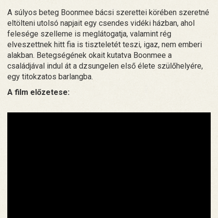
A súlyos beteg Boonmee bácsi szerettei körében szeretné
eltölteni utolsó napjait egy csendes vidéki házban, ahol
felesége szelleme is meglátogatja, valamint rég
elveszettnek hitt fia is tiszteletét teszi, igaz, nem emberi
alakban. Betegségének okait kutatva Boonmee a
családjával indul át a dzsungelen első élete szülőhelyére,
egy titokzatos barlangba.
A film előzetese: