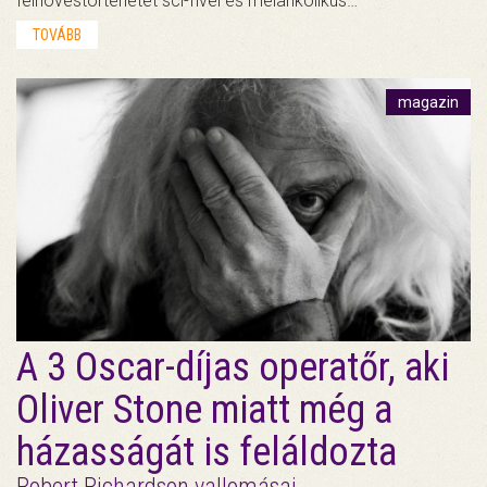
felnövéstörténetet sci-fivel és melankolikus…
TOVÁBB
magazin
A 3 Oscar-díjas operatőr, aki
Oliver Stone miatt még a
házasságát is feláldozta
Robert Richardson vallomásai