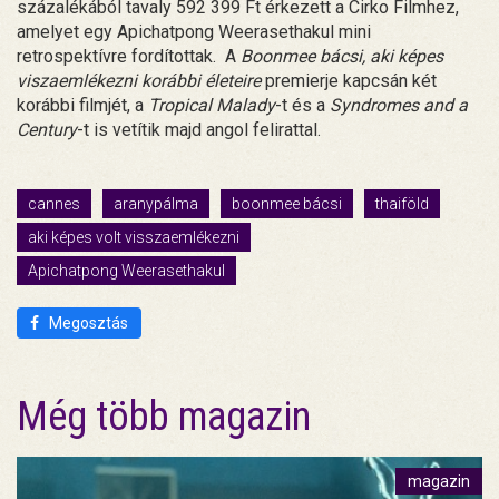
százalékából tavaly 592 399 Ft érkezett a Cirko Filmhez,
amelyet egy Apichatpong Weerasethakul mini
retrospektívre fordítottak. A
Boonmee bácsi, aki képes
viszaemlékezni korábbi életeire
premierje kapcsán két
korábbi filmjét, a
Tropical Malady
-t és a
Syndromes and a
Century
-t is vetítik majd angol felirattal.
cannes
aranypálma
boonmee bácsi
thaiföld
aki képes volt visszaemlékezni
Apichatpong Weerasethakul
Megosztás
Még több magazin
magazin