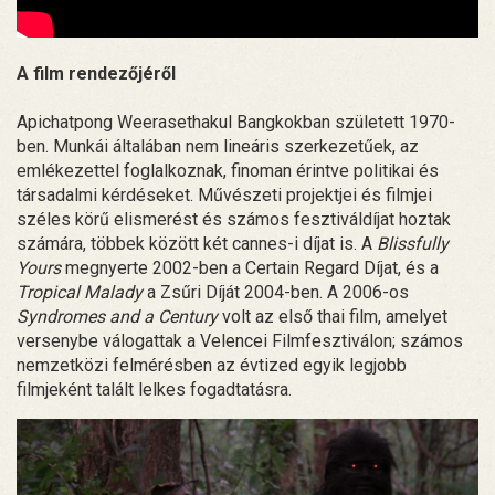
A film rendezőjéről
Apichatpong Weerasethakul Bangkokban született 1970-
ben. Munkái általában nem lineáris szerkezetűek, az
emlékezettel foglalkoznak, finoman érintve politikai és
társadalmi kérdéseket. Művészeti projektjei és filmjei
széles körű elismerést és számos fesztiváldíjat hoztak
számára, többek között két cannes-i díjat is. A
Blissfully
Yours
megnyerte 2002-ben a Certain Regard Díjat, és a
Tropical Malady
a Zsűri Díját 2004-ben. A 2006-os
Syndromes and a Century
volt az első thai film, amelyet
versenybe válogattak a Velencei Filmfesztiválon; számos
nemzetközi felmérésben az évtized egyik legjobb
filmjeként talált lelkes fogadtatásra.