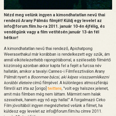
Nézd meg velünk ingyen a kimondhatatlan nevű thai
rendező Arany Pálmás filmjét! Küldj egy levelet az
info@forum.film.hu-ra 2011. január 10-én éjfélig, és
vendégünk vagy a film vetítésén január 13-án fél
hétkor!
A kimondhatatlan nevű thai rendező, Apichatpong
Weerasethakul már korábban is rendelkezett egy szűk, ám
annál elkötelezettebb rajongótáborral, a szélesebb filmértő
közönség azonban akkor kapta fel a fejét a furcsa név
hallatán, amikor a tavalyi Cannes-i Filmfesztiválon Arany
Pálmát nyert a
Boonmee bácsi, aki képes visszaemlékezni
korábbi életeire
című filmjével. A különleges atmoszférájú
filmről azt írta az [origo]
twittere
, "volt egy halszex jelenet,
amit más filmben még nem láttam. Mármint nem halak
szexelnek, hanem egy nő egy hallal." A forgalmazó Cirko
Film jóvoltából ingyen megnézheted velünk a filmet, ha
küldesz egy levelet az info@forum.film.hu címre 2011.