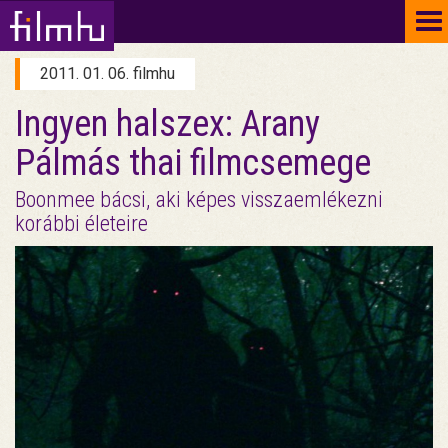
To
na
2011. 01. 06. filmhu
Ingyen halszex: Arany
Pálmás thai filmcsemege
Boonmee bácsi, aki képes visszaemlékezni
korábbi életeire