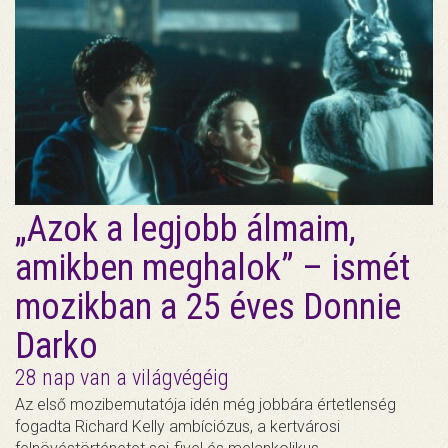
„Azok a legjobb álmaim,
amikben meghalok” – ismét
mozikban a 25 éves Donnie
Darko
28 nap van a világvégéig
Az első mozibemutatója idén még jobbára értetlenség
fogadta Richard Kelly ambíciózus, a kertvárosi