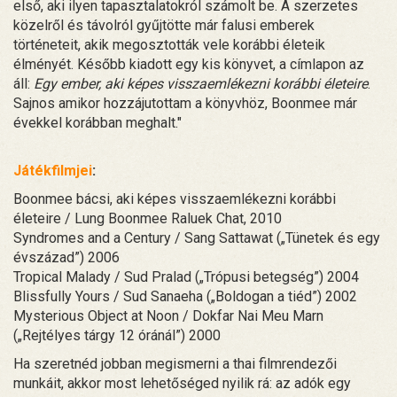
első, aki ilyen tapasztalatokról számolt be. A szerzetes
közelről és távolról gyűjtötte már falusi emberek
történeteit, akik megosztották vele korábbi életeik
élményét. Később kiadott egy kis könyvet, a címlapon az
áll:
Egy ember, aki képes visszaemlékezni korábbi életeire
.
Sajnos amikor hozzájutottam a könyvhöz, Boonmee már
évekkel korábban meghalt."
Játékfilmjei
:
Boonmee bácsi, aki képes visszaemlékezni korábbi
életeire / Lung Boonmee Raluek Chat, 2010
Syndromes and a Century / Sang Sattawat („Tünetek és egy
évszázad”) 2006
Tropical Malady / Sud Pralad („Trópusi betegség”) 2004
Blissfully Yours / Sud Sanaeha („Boldogan a tiéd”) 2002
Mysterious Object at Noon / Dokfar Nai Meu Marn
(„Rejtélyes tárgy 12 óránál”) 2000
Ha szeretnéd jobban megismerni a thai filmrendezői
munkáit, akkor most lehetőséged nyilik rá: az adók egy