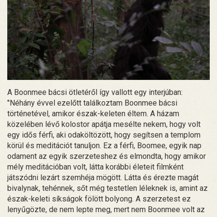
A Boonmee bácsi ötletéről így vallott egy interjúban:
"Néhány évvel ezelőtt találkoztam Boonmee bácsi
történetével, amikor észak-keleten éltem. A házam
közelében lévő kolostor apátja mesélte nekem, hogy volt
egy idős férfi, aki odaköltözött, hogy segítsen a templom
körül és meditációt tanuljon. Ez a férfi, Boomee, egyik nap
odament az egyik szerzeteshez és elmondta, hogy amikor
mély meditációban volt, látta korábbi életeit filmként
játszódni lezárt szemhéja mögött. Látta és érezte magát
bivalynak, tehénnek, sőt még testetlen léleknek is, amint az
észak-keleti síkságok fölött bolyong. A szerzetest ez
lenyűgözte, de nem lepte meg, mert nem Boonmee volt az