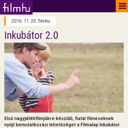
To
na
2016. 11. 20. filmhu
Inkubátor 2.0
Első nagyjátékfilmjükre készülő, fiatal filmeseknek
nyújt bemutatkozási lehetőséget a Filmalap Inkubátor