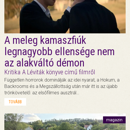
A meleg kamaszfiúk
legnagyobb ellensége nem
az alakváltó démon
Kritika A Léviták könyve című filmről
Független horrorok dominálják az idei nyarat, a Hokum, a
Backrooms és a Megszállottság után már itt is az újabb
trónkövetelő: az elsőfilmes ausztrál…
TOVÁBB
magazin