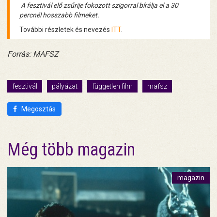
A fesztivál elő zsűrije fokozott szigorral bírálja el a 30
percnél hosszabb filmeket.
További részletek és nevezés
ITT
.
Forrás: MAFSZ
fesztivál
pályázat
független film
mafsz
Megosztás
Még több magazin
magazin