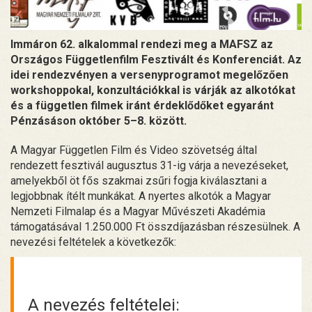
Immáron 62. alkalommal rendezi meg a MAFSZ az
Országos Függetlenfilm Fesztivált és Konferenciát. Az
idei rendezvényen a versenyprogramot megelőzően
workshoppokal, konzultációkkal is várják az alkotókat
és a független filmek iránt érdeklődőket egyaránt
Pénzásáson október 5–8. között.
A Magyar Független Film és Video szövetség által
rendezett fesztivál augusztus 31-ig várja a nevezéseket,
amelyekből öt fős szakmai zsűri fogja kiválasztani a
legjobbnak ítélt munkákat. A nyertes alkotók a Magyar
Nemzeti Filmalap és a Magyar Művészeti Akadémia
támogatásával 1.250.000 Ft összdíjazásban részesülnek. A
nevezési feltételek a következők:
A nevezés feltételei: