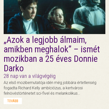
„Azok a legjobb álmaim,
amikben meghalok” – ismét
mozikban a 25 éves Donnie
Darko
28 nap van a világvégéig
Az első mozibemutatója idén még jobbára értetlenség
fogadta Richard Kelly ambíciózus, a kertvárosi
felnövéstörténetet sci-fivel és melankolikus…
TOVÁBB