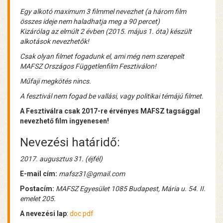
Egy alkotó maximum 3 filmmel nevezhet (a három film
összes ideje nem haladhatja meg a 90 percet)
Kizárólag az elmúlt 2 évben (2015. május 1. óta) készült
alkotások nevezhetők!
Csak olyan filmet fogadunk el, ami még nem szerepelt
MAFSZ Országos Függetlenfilm Fesztiválon!
Műfaji megkötés nincs.
A fesztivál nem fogad be vallási, vagy politikai témájú filmet.
A Fesztiválra csak 2017-re érvényes MAFSZ tagsággal
nevezhető film ingyenesen!
Nevezési határidő:
2017. augusztus 31. (éjfél)
E-mail cím:
mafsz31@gmail.com
Postacím:
MAFSZ Egyesület 1085 Budapest, Mária u. 54. II.
emelet 205.
A nevezési lap
:
doc
pdf