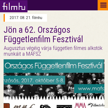
To
na
2017. 08. 21. filmhu
Jön a 62. Országos
Függetlenfilm Fesztivál
Augusztus végéig várja független filmes alkotók
munkáit a MAFSZ