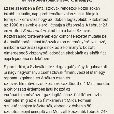
Karel Roden (Julius Sevcík:
Masaryk
)
Ezzel szemben a fiatal szlovák rendezők közül sokan
inkább aktuális, napi problémákat választanak filmjeik
témájául - erre utal, hogy az időben legtávolabbi kitekintést
az 1990-es évek elejéről láthatja a közönség. A február 23-
én vetített
Emberrablás
című film a fiatal Szlovák
Köztársaság történetének egy komor fejezetét mutatja be.
Az önállósodás utáni időszak azon eseményéről van szó,
amikor a köztársasági elnök és a kormányfő között
elmérgesedő viszonyból adódóan elrabolták az elnök fiát
apja lejáratása érdekében.
Sipos Ildikó, a Szlovák Intézet igazgatója úgy fogalmazott:
„a nagy hagyományú csehszlovák filmművészet után egy
roppant izgalmas és értékes cseh és
szlovák filmművészeti korszak kezdődött el”. Mint mondta,
a két ország érdemben járul hozzá az
európai filmművészet gazdagításához. Gál Róbert azt is
kiemelte: míg az első filmkarnevált Milos Forman
születésnapjára időzítették, ebben az évben a 80.
születésnapját ünneplő Jirí Menzelt köszöntik február 24-