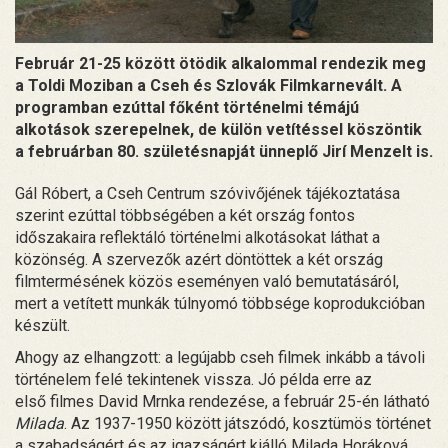
Február 21-25 között ötödik alkalommal rendezik meg
a Toldi Moziban a Cseh és Szlovák Filmkarnevált. A
programban ezúttal főként történelmi témájú
alkotások szerepelnek, de külön vetítéssel köszöntik
a februárban 80. születésnapját ünneplő Jirí Menzelt is.
Gál Róbert, a Cseh Centrum szóvivőjének tájékoztatása
szerint ezúttal többségében a két ország fontos
időszakaira reflektáló történelmi alkotásokat láthat a
közönség. A szervezők azért döntöttek a két ország
filmtermésének közös eseményen való bemutatásáról,
mert a vetített munkák túlnyomó többsége koprodukcióban
készült.
Ahogy az elhangzott: a legújabb cseh filmek inkább a távoli
történelem felé tekintenek vissza. Jó példa erre az
első filmes David Mrnka rendezése, a február 25-én látható
Milada
. Az 1937-1950 között játszódó, kosztümös történet
a szabadságért és az igazságért kiálló Milada Horáková