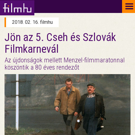
To
na
2018. 02. 16. filmhu
Jön az 5. Cseh és Szlovák
Filmkarnevál
Az újdonságok mellett Menzel-filmmaratonnal
köszöntik a 80 éves rendezőt