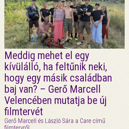
Meddig mehet el egy
kívülálló, ha feltűnik neki,
hogy egy másik családban
baj van? – Gerő Marcell
Velencében mutatja be új
filmtervét
Gerő Marcell és László Sára a Care című
filmtervről