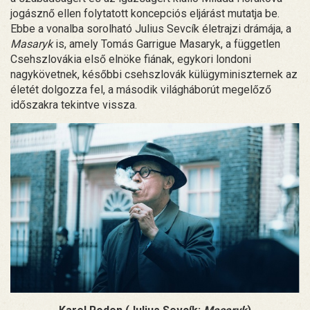
jogásznő ellen folytatott koncepciós eljárást mutatja be.
Ebbe a vonalba sorolható Julius Sevcík életrajzi drámája, a
Masaryk
is, amely Tomás Garrigue Masaryk, a független
Csehszlovákia első elnöke fiának, egykori londoni
nagykövetnek, későbbi csehszlovák külügyminiszternek az
életét dolgozza fel, a második világháborút megelőző
időszakra tekintve vissza.