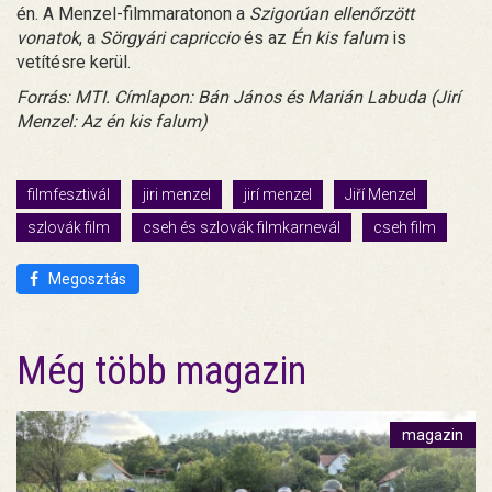
én. A Menzel-filmmaratonon a
Szigorúan ellenőrzött
vonatok
, a
Sörgyári capriccio
és az
Én kis falum
is
vetítésre kerül.
Forrás: MTI. Címlapon: Bán János és Marián Labuda (Jirí
Menzel: Az én kis falum)
filmfesztivál
jiri menzel
jirí menzel
Jiří Menzel
szlovák film
cseh és szlovák filmkarnevál
cseh film
Megosztás
Még több magazin
magazin