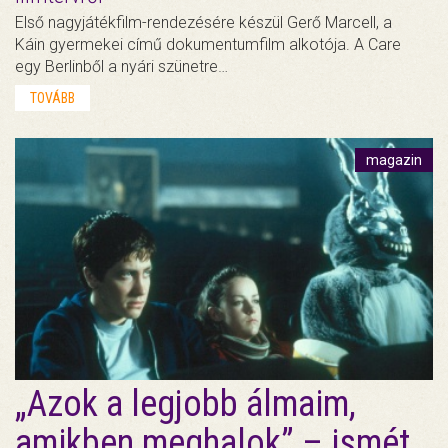
Első nagyjátékfilm-rendezésére készül Gerő Marcell, a
Káin gyermekei című dokumentumfilm alkotója. A Care
egy Berlinből a nyári szünetre…
TOVÁBB
magazin
„Azok a legjobb álmaim,
amikben meghalok” – ismét