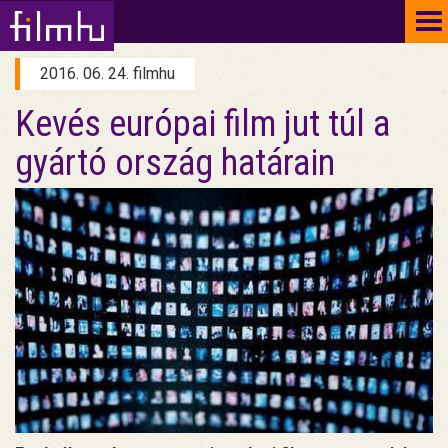
To
na
2016. 06. 24. filmhu
Kevés európai film jut túl a
gyártó ország határain