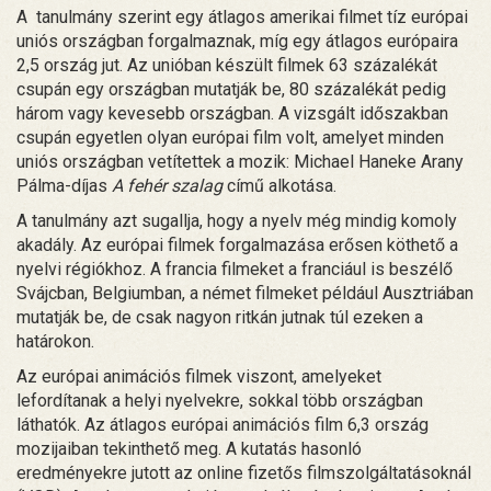
A tanulmány szerint egy átlagos amerikai filmet tíz európai
uniós országban forgalmaznak, míg egy átlagos európaira
2,5 ország jut. Az unióban készült filmek 63 százalékát
csupán egy országban mutatják be, 80 százalékát pedig
három vagy kevesebb országban. A vizsgált időszakban
csupán egyetlen olyan európai film volt, amelyet minden
uniós országban vetítettek a mozik: Michael Haneke Arany
Pálma-díjas
A fehér szalag
című alkotása.
A tanulmány azt sugallja, hogy a nyelv még mindig komoly
akadály. Az európai filmek forgalmazása erősen köthető a
nyelvi régiókhoz. A francia filmeket a franciául is beszélő
Svájcban, Belgiumban, a német filmeket például Ausztriában
mutatják be, de csak nagyon ritkán jutnak túl ezeken a
határokon.
Az európai animációs filmek viszont, amelyeket
lefordítanak a helyi nyelvekre, sokkal több országban
láthatók. Az átlagos európai animációs film 6,3 ország
mozijaiban tekinthető meg. A kutatás hasonló
eredményekre jutott az online fizetős filmszolgáltatásoknál