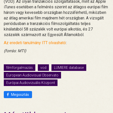
(VOD). Az olyan tranzakciós szolgáltatások, mint az Apple
iTunes esetében a felmérés szerint az átlagos európai film
három vagy kevesebb országban hozzáférhető, miközben
az átlag amerikai film majdnem hét országban. A vizsgált
periódusban a tranzakciós filmszolgáltatás teljes
kínálatából 58 százalék volt európai alkotás, és 27
százalék származott az Egyesült Államokból.
Az eredeti tanulmány ITT olvasható
:
(forrás: MTI)
filmforgalmazás
vod
LUMIERE database
European Audiovisual Observato
Európai Audiovizuális Központ
Megosztás