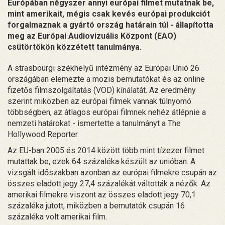
Európában négyszer annyi európai filmet mutatnak be,
mint amerikait, mégis csak kevés európai produkciót
forgalmaznak a gyártó ország határain túl - állapította
meg az Európai Audiovizuális Központ (EAO)
csütörtökön közzétett tanulmánya.
A strasbourgi székhelyű intézmény az Európai Unió 26
országában elemezte a mozis bemutatókat és az online
fizetős filmszolgáltatás (VOD) kínálatát. Az eredmény
szerint miközben az európai filmek vannak túlnyomó
többségben, az átlagos európai filmnek nehéz átlépnie a
nemzeti határokat - ismertette a tanulmányt a The
Hollywood Reporter.
Az EU-ban 2005 és 2014 között több mint tízezer filmet
mutattak be, ezek 64 százaléka készült az unióban. A
vizsgált időszakban azonban az európai filmekre csupán az
összes eladott jegy 27,4 százalékát váltották a nézők. Az
amerikai filmekre viszont az összes eladott jegy 70,1
százaléka jutott, miközben a bemutatók csupán 16
százaléka volt amerikai film.