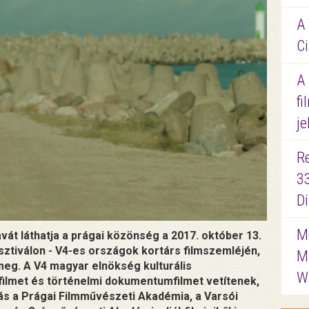
A 
Ci
A
fi
je
R
3
D
Me
át láthatja a prágai közönség a 2017. október 13.
esztiválon - V4-es országok kortárs filmszemléjén,
M
eg. A V4 magyar elnökség kulturális
W
lmet és történelmi dokumentumfilmet vetítenek,
ás a Prágai Filmművészeti Akadémia, a Varsói