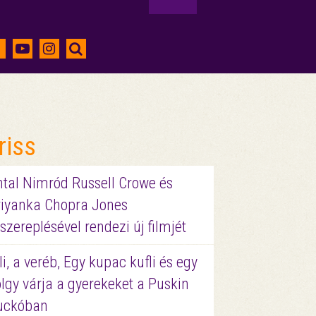
riss
ntal Nimród Russell Crowe és
riyanka Chopra Jones
szereplésével rendezi új filmjét
li, a veréb, Egy kupac kufli és egy
lgy várja a gyerekeket a Puskin
uckóban