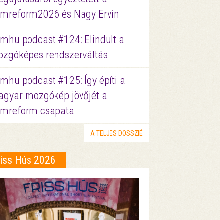
lmreform2026 és Nagy Ervin
lmhu podcast #124: Elindult a
zgóképes rendszerváltás
lmhu podcast #125: Így építi a
gyar mozgókép jövőjét a
lmreform csapata
A TELJES DOSSZIÉ
riss Hús 2026