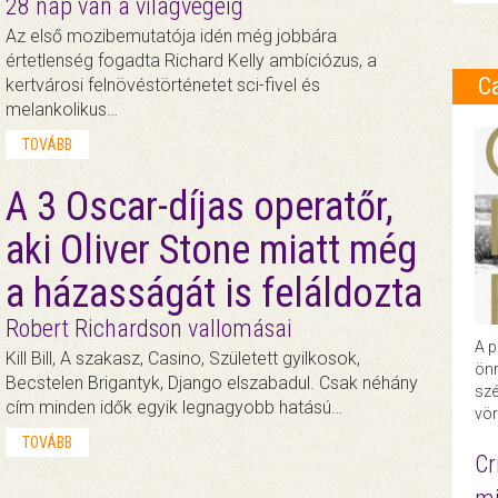
28 nap van a világvégéig
Az első mozibemutatója idén még jobbára
értetlenség fogadta Richard Kelly ambíciózus, a
C
kertvárosi felnövéstörténetet sci-fivel és
melankolikus…
TOVÁBB
A 3 Oscar-díjas operatőr,
aki Oliver Stone miatt még
a házasságát is feláldozta
Robert Richardson vallomásai
A p
Kill Bill, A szakasz, Casino, Született gyilkosok,
önr
Becstelen Brigantyk, Django elszabadul. Csak néhány
szé
cím minden idők egyik legnagyobb hatású…
vör
TOVÁBB
Cr