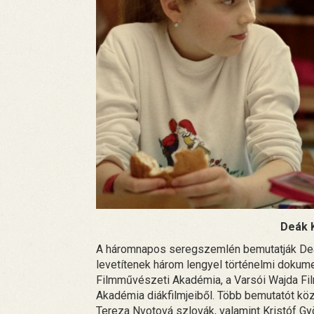
Deák K
A háromnapos seregszemlén bemutatják Deák 
levetítenek három lengyel történelmi dokume
Filmművészeti Akadémia, a Varsói Wajda Fil
Akadémia diákfilmjeiből. Több bemutatót köz
Tereza Nvotová szlovák, valamint Kristóf Gy