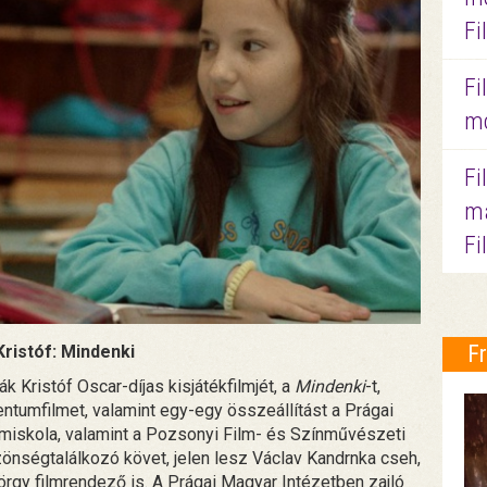
Fi
Fi
mo
Fi
ma
Fi
F
ristóf: Mindenki
Kristóf Oscar-díjas kisjátékfilmjét, a
Mindenki
-t,
ntumfilmet, valamint egy-egy összeállítást a Prágai
miskola, valamint a Pozsonyi Film- és Színművészeti
önségtalálkozó követ, jelen lesz Václav Kandrnka cseh,
örgy filmrendező is. A Prágai Magyar Intézetben zajló