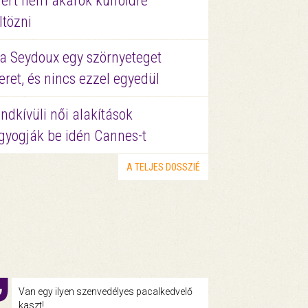
ért nem akarok külföldre
ltözni
a Seydoux egy szörnyeteget
eret, és nincs ezzel egyedül
ndkívüli női alakítások
gyogják be idén Cannes-t
A TELJES DOSSZIÉ
Van egy ilyen szenvedélyes pacalkedvelő
kaszt!