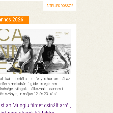
A TELJES DOSSZIÉ
annes 2026
olitikai thrillertől a neonfényes horroron át az
eflexív melodrámáig idén is egészen
lsőséges világok találkoznak a cannes-i
ös szőnyegen május 12. és 23. között.
istian Mungiu filmet csinált arról,