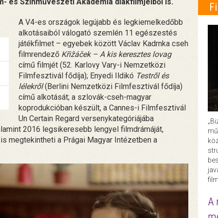
m- és Színművészeti Akadémia diákfilmjeiből is.
F
A V4-es országok legújabb és legkiemelkedőbb
alkotásaiból válogató szemlén 11 egészestés
játékfilmet – egyebek között Václav Kadrnka cseh
filmrendező
Křižáček – A kis keresztes lovag
című filmjét (52. Karlovy Vary-i Nemzetközi
Filmfesztivál fődíja); Enyedi Ildikó
Testről és
lélekről
(Berlini Nemzetközi Filmfesztivál fődíja)
című alkotását; a szlovák-cseh-magyar
koprodukcióban készült, a Cannes-i Filmfesztivál
Un Certain Regard versenykategóriájába
„Bi
alamint 2016 legsikeresebb lengyel filmdrámáját,
műk
is megtekintheti a Prágai Magyar Intézetben a
köz
str
bes
ja
fil
A 
me