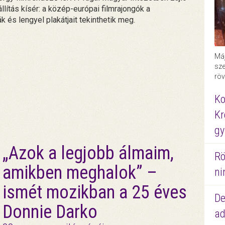
llítás kísér: a közép-európai filmrajongók a
 és lengyel plakátjait tekinthetik meg.
Máj
sze
röv
Ko
Kr
gy
„Azok a legjobb álmaim,
Rö
amikben meghalok” –
ni
ismét mozikban a 25 éves
De
Donnie Darko
ad