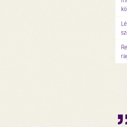
mi
kö
Lé
sz
Re
ra