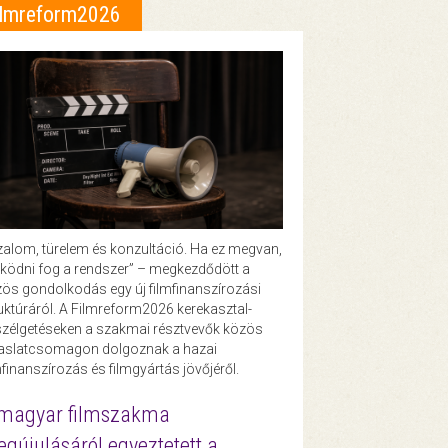
ilmreform2026
zalom, türelem és konzultáció. Ha ez megvan,
ödni fog a rendszer” – megkezdődött a
ös gondolkodás egy új filmfinanszírozási
uktúráról. A Filmreform2026 kerekasztal-
zélgetéseken a szakmai résztvevők közös
vaslatcsomagon dolgoznak a hazai
mfinanszírozás és filmgyártás jövőjéről.
magyar filmszakma
gújulásáról egyeztetett a