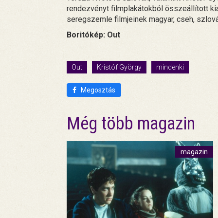
rendezvényt filmplakátokból összeállított kiá
seregszemle filmjeinek magyar, cseh, szlovák
Boritókép: Out
Out
Kristóf György
mindenki
Megosztás
Még több magazin
magazin