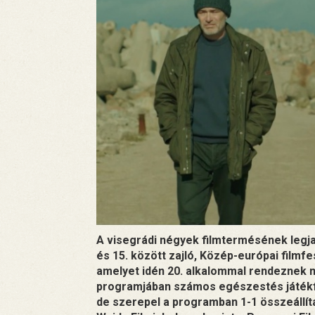
A visegrádi négyek filmtermésének legjav
és 15. között zajló, Közép-európai filmf
amelyet idén 20. alkalommal rendeznek m
programjában számos egészestés játékfi
de szerepel a programban 1-1 összeállít