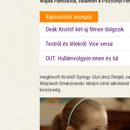
Wajda Filmiskola, valamint a Pozsonyi Fil
Kapcsolódó anyagok
Deák Kristóf két új filmen dolgozik
Testről és lélekről: Vice versa
OUT: Hullámvölgyön innen és túl
meghívott Kristóf György
Out
című filmjét, v
Wojciech Smarzowski
Wołyn
című alkotását 
közönség.