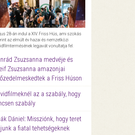
us 28-án indul a XIV. Friss Hús, ami szokás
rint az elmúlt év hazai és nemzetközi
idfilmtermésének legjavát vonultatja fel.
nrád Zsuzsanna medvéje és
eif Zsuzsanna amazonjai
őzedelmeskedtek a Friss Húson
vidfilmeknél az a szabály, hogy
ncsen szabály
ák Dániel: Missziónk, hogy teret
junk a fiatal tehetségeknek