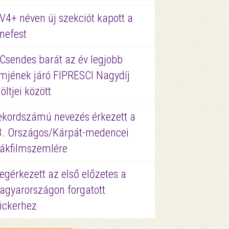
V4+ néven új szekciót kapott a
nefest
 Csendes barát az év legjobb
lmjének járó FIPRESCI Nagydíj
löltjei között
ekordszámú nevezés érkezett a
3. Országos/Kárpát-medencei
iákfilmszemlére
gérkezett az első előzetes a
agyarországon forgatott
ickerhez