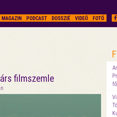
MAGAZIN
PODCAST
DOSSZIÉ
VIDEÓ
FOTÓ
F
A
P
árs filmszemle
fő
an
Vi
Tö
K