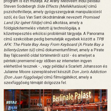
program is ezt mutatja. Az Arany Medvéért indul például
Steven Sodebergh
Side Effects (Mellékhatások)
című
pszichothrillerje, amely gyógyszergyárak manipulációiról
szól, és Gus Van Sant ökodrámának nevezett
Promised
Land (Az ígéret földje)
című alkotása, amely a
földgázkitermelés vitatott új technológiája, a
kőzetrepesztés erkölcsi problémáit tárgyalja. A Panorama
című szekcióban pedig bemutatják egyebek között a
TPB
AFK: The Pirate Bay Away From Keyboard (A Pirate Bay a
billentyűzeten túl)
című dokumentumfilmet, amely a Pirate
Bay fájlcserélő oldal történetéről szól - és amelyet a
pénteki premierrel egy időben az interneten ingyen
elérhetővé tesznek - , vagy például a Scarlett Johansson és
Julianne Moore szereplésével készült
Don Jon's Addiction
(Don Juan függősége)
című filmvígjátékot, amely a
szexfüggőség témáját dolgozza fel.