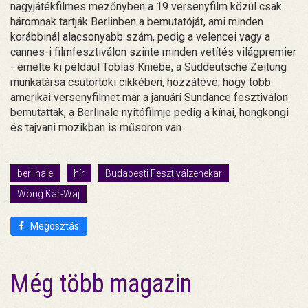
nagyjátékfilmes mezőnyben a 19 versenyfilm közül csak
háromnak tartják Berlinben a bemutatóját, ami minden
korábbinál alacsonyabb szám, pedig a velencei vagy a
cannes-i filmfesztiválon szinte minden vetítés világpremier
- emelte ki például Tobias Kniebe, a Süddeutsche Zeitung
munkatársa csütörtöki cikkében, hozzátéve, hogy több
amerikai versenyfilmet már a januári Sundance fesztiválon
bemutattak, a Berlinale nyitófilmje pedig a kínai, hongkongi
és tajvani mozikban is műsoron van.
berlinale
hír
Budapesti Fesztiválzenekar
Wong Kar-Waj
Megosztás
Még több magazin