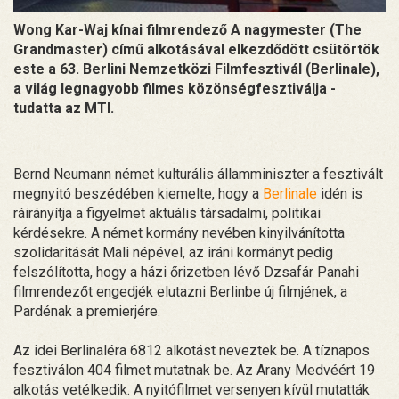
Wong Kar-Waj kínai filmrendező A nagymester (The
Grandmaster) című alkotásával elkezdődött csütörtök
este a 63. Berlini Nemzetközi Filmfesztivál (Berlinale),
a világ legnagyobb filmes közönségfesztiválja -
tudatta az MTI.
Bernd Neumann német kulturális államminiszter a fesztivált
megnyitó beszédében kiemelte, hogy a
Berlinale
idén is
ráirányítja a figyelmet aktuális társadalmi, politikai
kérdésekre. A német kormány nevében kinyilvánította
szolidaritását Mali népével, az iráni kormányt pedig
felszólította, hogy a házi őrizetben lévő Dzsafár Panahi
filmrendezőt engedjék elutazni Berlinbe új filmjének, a
Pardénak a premierjére.
Az idei Berlinaléra 6812 alkotást neveztek be. A tíznapos
fesztiválon 404 filmet mutatnak be. Az Arany Medvéért 19
alkotás vetélkedik. A nyitófilmet versenyen kívül mutatták