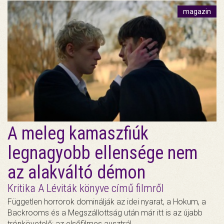
magazin
A meleg kamaszfiúk
legnagyobb ellensége nem
az alakváltó démon
Kritika A Léviták könyve című filmről
Független horrorok dominálják az idei nyarat, a Hokum, a
Backrooms és a Megszállottság után már itt is az újabb
trónkövetelő: az elsőfilmes ausztrál…