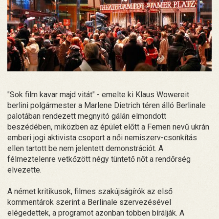
"Sok film kavar majd vitát" - emelte ki Klaus Wowereit
berlini polgármester a Marlene Dietrich téren álló Berlinale
palotában rendezett megnyitó gálán elmondott
beszédében, miközben az épület előtt a Femen nevű ukrán
emberi jogi aktivista csoport a női nemiszerv-csonkítás
ellen tartott be nem jelentett demonstrációt. A
félmeztelenre vetkőzött négy tüntető nőt a rendőrség
elvezette.
A német kritikusok, filmes szakújságírók az első
kommentárok szerint a Berlinale szervezésével
elégedettek, a programot azonban többen bírálják. A