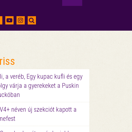
riss
li, a veréb, Egy kupac kufli és egy
lgy várja a gyerekeket a Puskin
uckóban
V4+ néven új szekciót kapott a
nefest