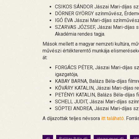
CSIKOS SÁNDOR Jászai Mari-díjas sz
DÖRNER GYÖRGY színművész, Érdemes 
IGÓ ÉVA Jászai Mari-díjas színművés
SZARVAS JÓZSEF, Jászai Mari-díjas 
Akadémia rendes tagja.
Mások mellett a magyar nemzeti kultúra, mű
művészi értékteremtő munkája elismerések
át:
FORGÁCS PÉTER, Jászai Mari-díjas sz
igazgatója,
KABAY BARNA, Balázs Béla-díjas filmre
KŐVÁRY KATALIN, Jászai Mari-díjas r
PETÉNYI KATALIN, Balázs Béla-díjas f
SCHELL JUDIT, Jászai Mari-díjas szí
SÖPTEI ANDREA, Jászai Mari-díjas s
A díjazottak teljes névsora
itt taláható
. Forrá