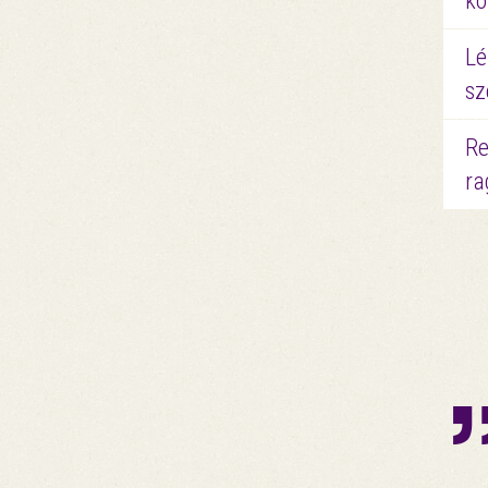
kö
Lé
sz
Re
ra