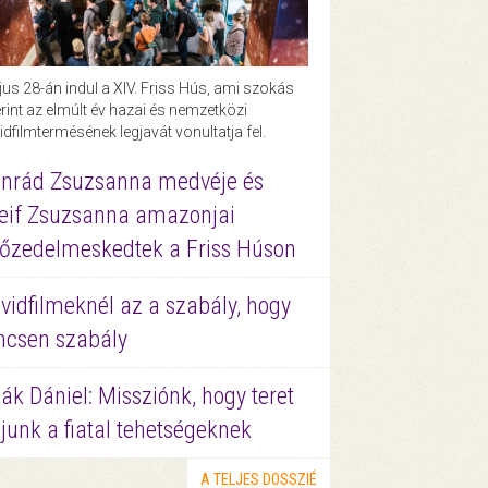
us 28-án indul a XIV. Friss Hús, ami szokás
rint az elmúlt év hazai és nemzetközi
idfilmtermésének legjavát vonultatja fel.
nrád Zsuzsanna medvéje és
eif Zsuzsanna amazonjai
őzedelmeskedtek a Friss Húson
vidfilmeknél az a szabály, hogy
ncsen szabály
ák Dániel: Missziónk, hogy teret
junk a fiatal tehetségeknek
A TELJES DOSSZIÉ