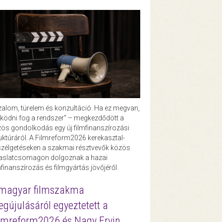
zalom, türelem és konzultáció. Ha ez megvan,
ödni fog a rendszer” – megkezdődött a
ös gondolkodás egy új filmfinanszírozási
uktúráról. A Filmreform2026 kerekasztal-
zélgetéseken a szakmai résztvevők közös
vaslatcsomagon dolgoznak a hazai
mfinanszírozás és filmgyártás jövőjéről.
magyar filmszakma
gújulásáról egyeztetett a
lmreform2026 és Nagy Ervin