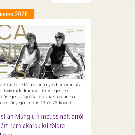
annes 2026
olitikai thrillertől a neonfényes horroron át az
eflexív melodrámáig idén is egészen
lsőséges világok találkoznak a cannes-i
ös szőnyegen május 12. és 23. között.
istian Mungiu filmet csinált arról,
ért nem akarok külföldre