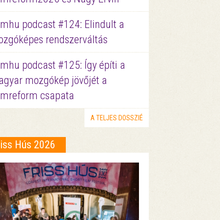
lmhu podcast #124: Elindult a
zgóképes rendszerváltás
lmhu podcast #125: Így építi a
gyar mozgókép jövőjét a
lmreform csapata
A TELJES DOSSZIÉ
riss Hús 2026