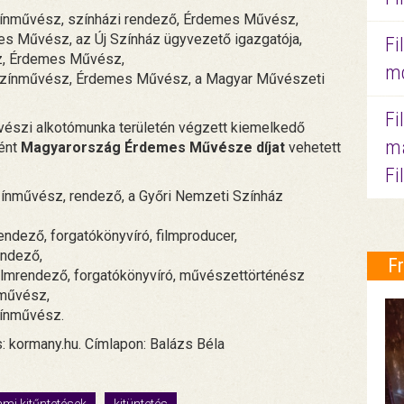
ínművész, színházi rendező, Érdemes Művész,
Művész, az Új Színház ügyvezető igazgatója,
Fi
z, Érdemes Művész,
mo
színművész, Érdemes Művész, a Magyar Művészeti
Fi
vészi alkotómunka területén végzett kiemelkedő
ma
ént
Magyarország Érdemes Művésze díjat
vehetett
Fi
ínművész, rendező, a Győri Nemzeti Színház
ndező, forgatókönyvíró, filmproducer,
endező,
F
ilmrendező, forgatókönyvíró, művészettörténész
nművész,
zínművész.
s: kormany.hu. Címlapon: Balázs Béla