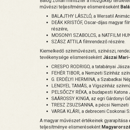
Balog Zoltán miniszter a mozgókép területé
művészi teljesítménye elismeréseként
Balá
BALAJTHY LÁSZLÓ, a Wersatil Animáció
DEÁK KRISTÓF, Oscar-díjas magyar fil
részére,
MOSONYI SZABOLCS, a NATFILM HUNGAR
SZÁSZ ATTILA filmrendező részére.
Kiemelkedő színművészeti, színészi, rendez
tevékenysége elismeréseként
Jászai Mari-
CRESPO RODRIGO, a tatabányai Jászai 
FEHÉR TIBOR, a Nemzeti Színház szí
G. ERDÉLYI HERMINA, a Szabadkai Né
LENGYEL TAMÁS, a Vígszínház színm
PELSŐCZY RÉKA, a budapesti Katona 
SAÁROSSY KINGA, az egri Gárdonyi Gé
TRESZ ZSUZSANNA, a pécsi Nemzeti Sz
VARGA KLÁRI, a debreceni Csokonai S
A magyar művészet értékeinek gyarapítása 
teljesítménye elismeréseként
Magyarorszá