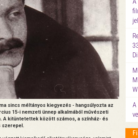
A
fi
je
R
3
D
Me
M
W
A 
 ma sincs méltányos kiegyezés - hangsúlyozta az
rcius 15-i nemzeti ünnep alkalmából művészeti
ve
n. A kitüntetettek között számos, a színház- és
 szerepel.
F