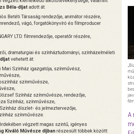
n végzett kiemelkedő alkotótevékenysége, valamint
zs Béla-díjat
adott át:
s Betéti Társaság rendezője, animátor részére,
mrendező, vágó, forgatókönyvíró és filmproducer
Y LTD. filmrendezője, operatőr részére,
ői, dramaturgiai és színháztudományi, színházelméleti
díjat
vehetett át:
„Bi
Mari Színház igazgatója, színművész,
műk
nművésze,
köz
pszínház színművésze,
str
űvésze,
bes
József Színház színművésze, rendezője,
ja
fil
za Színház, színművésze,
ínház díszlet- és jelmeztervezője,
A 
zínház színművésze.
me
érdekében végzett magas szintű, igényes
g Kiváló Művésze díjban
részesült többek között:
Fi