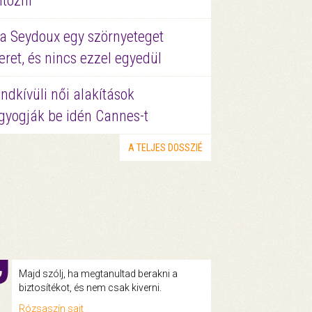
ltözni
a Seydoux egy szörnyeteget
eret, és nincs ezzel egyedül
ndkívüli női alakítások
gyogják be idén Cannes-t
A TELJES DOSSZIÉ
Majd szólj, ha megtanultad berakni a
biztosítékot, és nem csak kiverni.
Rózsaszín sajt