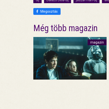
díj
Balázs Béla-díj
jászai mari-díj
áll
Megosztás
Még több magazin
magazin