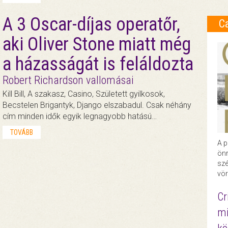
A 3 Oscar-díjas operatőr,
C
aki Oliver Stone miatt még
a házasságát is feláldozta
Robert Richardson vallomásai
Kill Bill, A szakasz, Casino, Született gyilkosok,
Becstelen Brigantyk, Django elszabadul. Csak néhány
cím minden idők egyik legnagyobb hatású…
TOVÁBB
A p
önr
szé
vör
Cr
mi