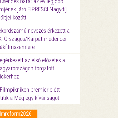
 Csendes barát az év legjobb
lmjének járó FIPRESCI Nagydíj
löltjei között
ekordszámú nevezés érkezett a
3. Országos/Kárpát-medencei
iákfilmszemlére
gérkezett az első előzetes a
agyarországon forgatott
ickerhez
Filmpikniken premier előtt
títik a Még egy kívánságot
ilmreform2026