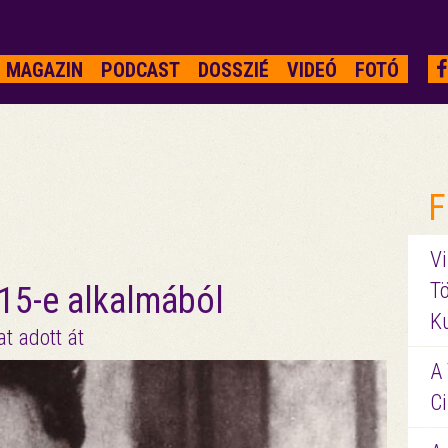
MAGAZIN
PODCAST
DOSSZIÉ
VIDEÓ
FOTÓ
F
Vi
Tö
 15-e alkalmából
K
t adott át
A 
Ci