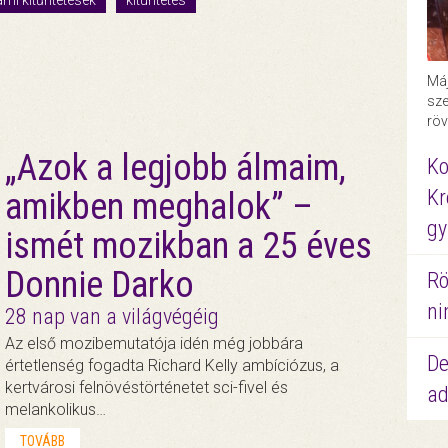
ami kitűntetések
kitüntetés
Máj
sze
röv
„Azok a legjobb álmaim,
Ko
Kr
amikben meghalok” –
gy
ismét mozikban a 25 éves
Donnie Darko
Rö
ni
28 nap van a világvégéig
Az első mozibemutatója idén még jobbára
De
értetlenség fogadta Richard Kelly ambíciózus, a
kertvárosi felnövéstörténetet sci-fivel és
ad
melankolikus…
TOVÁBB