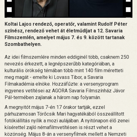
Koltai Lajos rendező, operatőr, valamint Rudolf Péter
színész, rendező vehet át életműdíjat a 12. Savaria
Filmszemlén, amelyet május 7. és 9. között tartanak
Szombathelyen.
Az idei filmszemlére minden eddiginél több, csaknem 250
nevezés érkezett, a legnépszerűbb kategóriában, a
kulturális örökség témában több mint 140 film méretteti
meg magát - emelte ki Lovass Tibor, a Savaria
Filmakadémia elnöke. Hozzáfűzte: a versenyprogram
ingyenes vetítései az AGORA Savaria Filmszínház Jávor
Pál-termében zajlanak a három nap folyamán.
A megnyitót május 7-én 17 órakor tartják, ezzel
párhuzamosan Törőcsik Mari hagyatékából összeállított
fotókiállítás nyílik a mozi aulájában. A nyitónapon élő zenei
kísérettel zajló némafilmvetítésen is részt vehet a
közönség. Május 8-án a versenyfilmek mellett a Nemzeti