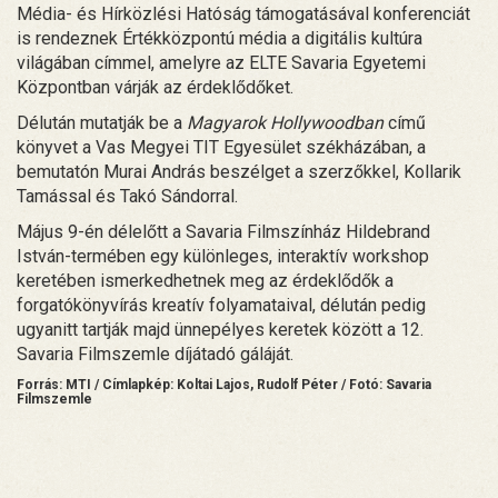
Média- és Hírközlési Hatóság támogatásával konferenciát
is rendeznek Értékközpontú média a digitális kultúra
világában címmel, amelyre az ELTE Savaria Egyetemi
Központban várják az érdeklődőket.
Délután mutatják be a
Magyarok Hollywoodban
című
könyvet a Vas Megyei TIT Egyesület székházában, a
bemutatón Murai András beszélget a szerzőkkel, Kollarik
Tamással és Takó Sándorral.
Május 9-én délelőtt a Savaria Filmszínház Hildebrand
István-termében egy különleges, interaktív workshop
keretében ismerkedhetnek meg az érdeklődők a
forgatókönyvírás kreatív folyamataival, délután pedig
ugyanitt tartják majd ünnepélyes keretek között a 12.
Savaria Filmszemle díjátadó gáláját.
Forrás: MTI / Címlapkép: Koltai Lajos, Rudolf Péter / Fotó: Savaria
Filmszemle