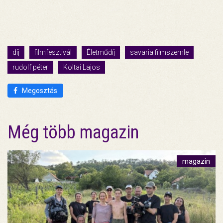
díj
filmfesztivál
Életműdíj
savaria filmszemle
rudolf péter
Koltai Lajos
Megosztás
Még több magazin
magazin