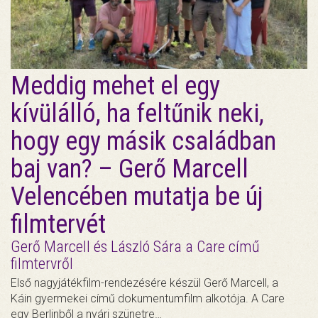
Meddig mehet el egy
kívülálló, ha feltűnik neki,
hogy egy másik családban
baj van? – Gerő Marcell
Velencében mutatja be új
filmtervét
Gerő Marcell és László Sára a Care című
filmtervről
Első nagyjátékfilm-rendezésére készül Gerő Marcell, a
Káin gyermekei című dokumentumfilm alkotója. A Care
egy Berlinből a nyári szünetre…