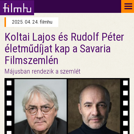
To
na
2025. 04. 24. filmhu
Koltai Lajos és Rudolf Péter
életműdíjat kap a Savaria
Filmszemlén
Májusban rendezik a szemlét