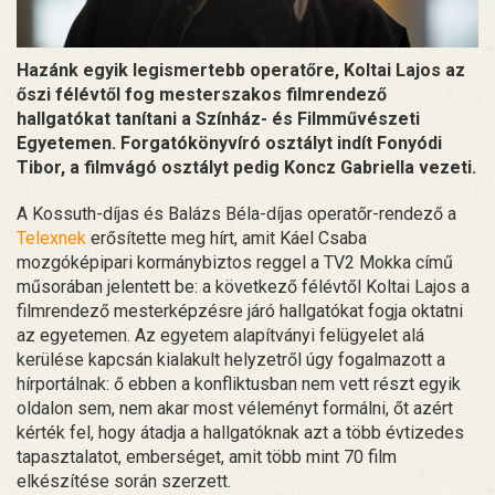
Hazánk egyik legismertebb operatőre, Koltai Lajos az
őszi félévtől fog mesterszakos filmrendező
hallgatókat tanítani a Színház- és Filmművészeti
Egyetemen. Forgatókönyvíró osztályt indít Fonyódi
Tibor, a filmvágó osztályt pedig Koncz Gabriella vezeti.
A Kossuth-díjas és Balázs Béla-díjas operatőr-rendező a
Telexnek
erősítette meg hírt, amit Káel Csaba
mozgóképipari kormánybiztos reggel a TV2 Mokka című
műsorában jelentett be: a következő félévtől Koltai Lajos a
filmrendező mesterképzésre járó hallgatókat fogja oktatni
az egyetemen. Az egyetem alapítványi felügyelet alá
kerülése kapcsán kialakult helyzetről úgy fogalmazott a
hírportálnak: ő ebben a konfliktusban nem vett részt egyik
oldalon sem, nem akar most véleményt formálni, őt azért
kérték fel, hogy átadja a hallgatóknak azt a több évtizedes
tapasztalatot, emberséget, amit több mint 70 film
elkészítése során szerzett.