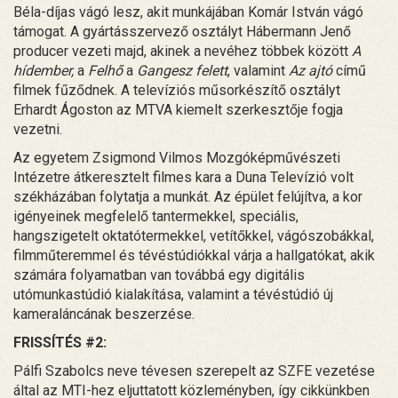
Béla-díjas vágó lesz, akit munkájában Komár István vágó
támogat. A gyártásszervező osztályt Hábermann Jenő
producer vezeti majd, akinek a nevéhez többek között
A
hídember,
a
Felhő
a
Gangesz felett
, valamint
Az ajtó
című
filmek fűződnek. A televíziós műsorkészítő osztályt
Erhardt Ágoston az MTVA kiemelt szerkesztője fogja
vezetni.
Az egyetem Zsigmond Vilmos Mozgóképművészeti
Intézetre átkeresztelt filmes kara a Duna Televízió volt
székházában folytatja a munkát. Az épület felújítva, a kor
igényeinek megfelelő tantermekkel, speciális,
hangszigetelt oktatótermekkel, vetítőkkel, vágószobákkal,
filmműteremmel és tévéstúdiókkal várja a hallgatókat, akik
számára folyamatban van továbbá egy digitális
utómunkastúdió kialakítása, valamint a tévéstúdió új
kameraláncának beszerzése.
FRISSÍTÉS #2:
Pálfi Szabolcs neve tévesen szerepelt az SZFE vezetése
által az MTI-hez eljuttatott közleményben, így cikkünkben