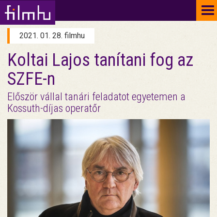
To
na
2021. 01. 28. filmhu
Koltai Lajos tanítani fog az
SZFE-n
Először vállal tanári feladatot egyetemen a
Kossuth-díjas operatőr