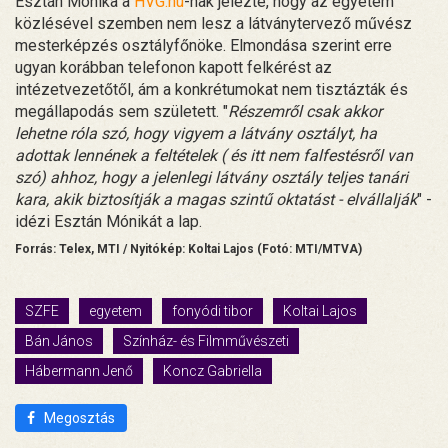
Esztán Mónika a
HVG.hu
-nak jelezte, hogy az egyetem
közlésével szemben nem lesz a látványtervező művész
mesterképzés osztályfőnöke. Elmondása szerint erre
ugyan korábban telefonon kapott felkérést az
intézetvezetőtől, ám a konkrétumokat nem tisztázták és
megállapodás sem született. "
Részemről csak akkor
lehetne róla szó, hogy vigyem a látvány osztályt, ha
adottak lennének a feltételek ( és itt nem falfestésről van
szó) ahhoz, hogy a jelenlegi látvány osztály teljes tanári
kara, akik biztosítják a magas szintű oktatást - elvállalják
" -
idézi Esztán Mónikát a lap.
Forrás: Telex, MTI / Nyitókép: Koltai Lajos (Fotó: MTI/MTVA)
SZFE
egyetem
fonyódi tibor
Koltai Lajos
Bán János
Színház- és Filmművészeti
Hábermann Jenő
Koncz Gabriella
Megosztás