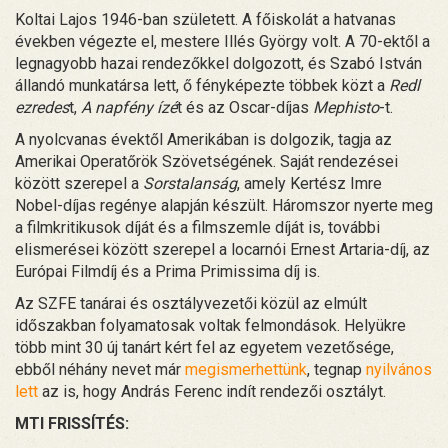
Koltai Lajos 1946-ban született. A főiskolát a hatvanas
években végezte el, mestere Illés György volt. A 70-ektől a
legnagyobb hazai rendezőkkel dolgozott, és Szabó István
állandó munkatársa lett, ő fényképezte többek közt a
Redl
ezredes
t,
A napfény ízé
t és az Oscar-díjas
Mephisto
-t.
A nyolcvanas évektől Amerikában is dolgozik, tagja az
Amerikai Operatőrök Szövetségének. Saját rendezései
között szerepel a
Sorstalanság
, amely Kertész Imre
Nobel-díjas regénye alapján készült. Háromszor nyerte meg
a filmkritikusok díját és a filmszemle díját is, további
elismerései között szerepel a locarnói Ernest Artaria-díj, az
Európai Filmdíj és a Prima Primissima díj is.
Az SZFE tanárai és osztályvezetői közül az elmúlt
időszakban folyamatosak voltak felmondások. Helyükre
több mint 30 új tanárt kért fel az egyetem vezetősége,
ebből néhány nevet már
megismerhettünk
, tegnap
nyilvános
lett
az is, hogy András Ferenc indít rendezői osztályt.
MTI FRISSÍTÉS: