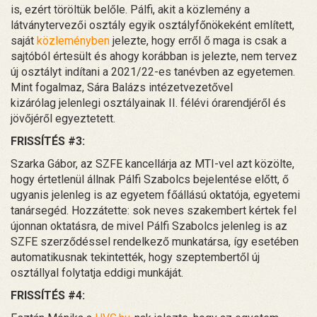
is, ezért töröltük belőle. Pálfi, akit a közlemény a
látványtervezői osztály egyik osztályfőnökeként említett,
saját
közleményben
jelezte, hogy erről ő maga is csak a
sajtóból értesült és ahogy korábban is jelezte, nem tervez
új osztályt indítani a 2021/22-es tanévben az egyetemen.
Mint fogalmaz, Sára Balázs intézetvezetővel
kizárólag jelenlegi osztályainak II. félévi órarendjéről és
jövőjéről egyeztetett.
FRISSÍTÉS #3:
Szarka Gábor, az SZFE kancellárja az MTI-vel azt közölte,
hogy értetlenül állnak Pálfi Szabolcs bejelentése előtt, ő
ugyanis jelenleg is az egyetem főállású oktatója, egyetemi
tanársegéd. Hozzátette: sok neves szakembert kértek fel
újonnan oktatásra, de mivel Pálfi Szabolcs jelenleg is az
SZFE szerződéssel rendelkező munkatársa, így esetében
automatikusnak tekintették, hogy szeptembertől új
osztállyal folytatja eddigi munkáját.
FRISSÍTÉS #4: