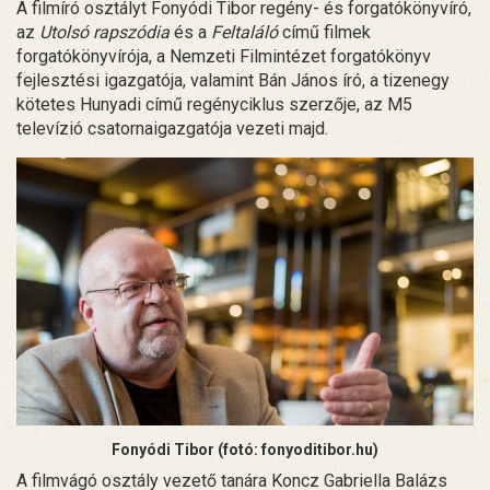
A filmíró osztályt Fonyódi Tibor regény- és forgatókönyvíró,
az
Utolsó rapszódia
és a
Feltaláló
című filmek
forgatókönyvírója, a Nemzeti Filmintézet forgatókönyv
fejlesztési igazgatója, valamint Bán János író, a tizenegy
kötetes Hunyadi című regényciklus szerzője, az M5
televízió csatornaigazgatója vezeti majd.
Fonyódi Tibor (fotó: fonyoditibor.hu)
A filmvágó osztály vezető tanára Koncz Gabriella Balázs