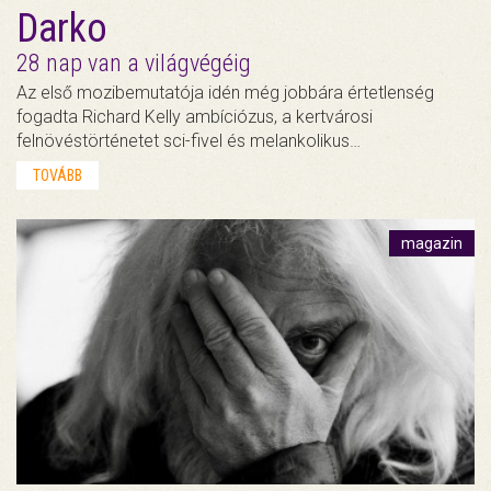
Darko
28 nap van a világvégéig
Az első mozibemutatója idén még jobbára értetlenség
fogadta Richard Kelly ambíciózus, a kertvárosi
felnövéstörténetet sci-fivel és melankolikus…
TOVÁBB
magazin