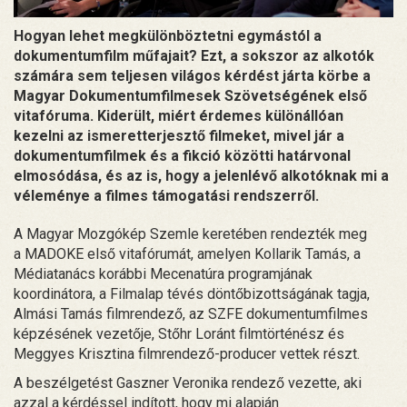
Hogyan lehet megkülönböztetni egymástól a
dokumentumfilm műfajait? Ezt, a sokszor az alkotók
számára sem teljesen világos kérdést járta körbe a
Magyar Dokumentumfilmesek Szövetségének első
vitafóruma. Kiderült, miért érdemes különállóan
kezelni az ismeretterjesztő filmeket, mivel jár a
dokumentumfilmek és a fikció közötti határvonal
elmosódása, és az is, hogy a jelenlévő alkotóknak mi a
véleménye a filmes támogatási rendszerről.
A Magyar Mozgókép Szemle keretében rendezték meg
a MADOKE első vitafórumát, amelyen Kollarik Tamás, a
Médiatanács korábbi Mecenatúra programjának
koordinátora, a Filmalap tévés döntőbizottságának tagja,
Almási Tamás filmrendező, az SZFE dokumentumfilmes
képzésének vezetője, Stőhr Loránt filmtörténész és
Meggyes Krisztina filmrendező-producer vettek részt.
A beszélgetést Gaszner Veronika rendező vezette, aki
azzal a kérdéssel indított, hogy mi alapján