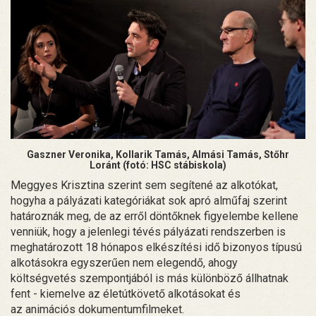
Gaszner Veronika, Kollarik Tamás, Almási Tamás, Stőhr
Loránt (fotó: HSC stábiskola)
Meggyes Krisztina szerint sem segítené az alkotókat,
hogyha a pályázati kategóriákat sok apró alműfaj szerint
határoznák meg, de az erről döntőknek figyelembe kellene
venniük, hogy a jelenlegi tévés pályázati rendszerben is
meghatározott 18 hónapos elkészítési idő bizonyos típusú
alkotásokra egyszerűen nem elegendő, ahogy
költségvetés szempontjából is más különböző állhatnak
fent - kiemelve az életútkövető alkotásokat és
az animációs dokumentumfilmeket.