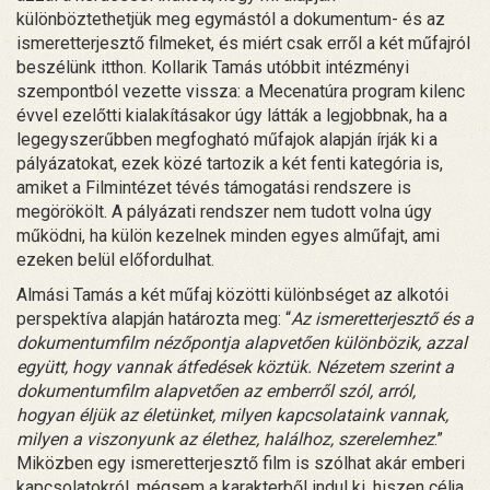
különböztethetjük meg egymástól a dokumentum- és az
ismeretterjesztő filmeket, és miért csak erről a két műfajról
beszélünk itthon. Kollarik Tamás utóbbit intézményi
szempontból vezette vissza: a Mecenatúra program kilenc
évvel ezelőtti kialakításakor úgy látták a legjobbnak, ha a
legegyszerűbben megfogható műfajok alapján írják ki a
pályázatokat, ezek közé tartozik a két fenti kategória is,
amiket a Filmintézet tévés támogatási rendszere is
megörökölt. A pályázati rendszer nem tudott volna úgy
működni, ha külön kezelnek minden egyes alműfajt, ami
ezeken belül előfordulhat.
Almási Tamás a két műfaj közötti különbséget az alkotói
perspektíva alapján határozta meg: “
Az ismeretterjesztő és a
dokumentumfilm nézőpontja alapvetően különbözik, azzal
együtt, hogy vannak átfedések köztük. Nézetem szerint a
dokumentumfilm alapvetően az emberről szól, arról,
hogyan éljük az életünket, milyen kapcsolataink vannak,
milyen a viszonyunk az élethez, halálhoz, szerelemhez
.”
Miközben egy ismeretterjesztő film is szólhat akár emberi
kapcsolatokról, mégsem a karakterből indul ki, hiszen célja