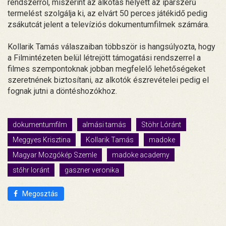
rendszerről, miszerint az alkotás helyett az iparszerű
termelést szolgálja ki, az elvárt 50 perces játékidő pedig
zsákutcát jelent a televíziós dokumentumfilmek számára.
Kollarik Tamás válaszaiban többször is hangsúlyozta, hogy
a Filmintézeten belül létrejött támogatási rendszerrel a
filmes szempontoknak jobban megfelelő lehetőségeket
szeretnének biztosítani, az alkotók észrevételei pedig el
fognak jutni a döntéshozókhoz.
dokumentumfilm
almási tamás
Stöhr Lóránt
Meggyes Krisztina
Kollarik Tamás
madoke
Magyar Mozgókép Szemle
madoke academy
stőhr loránt
gaszner veronika
Megosztás