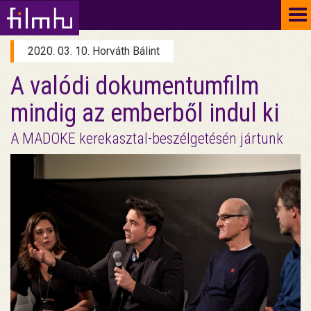
To
na
2020. 03. 10. Horváth Bálint
A valódi dokumentumfilm
mindig az emberből indul ki
A MADOKE kerekasztal-beszélgetésén jártunk