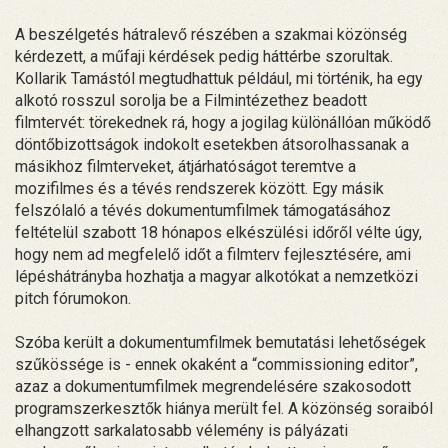
A beszélgetés hátralevő részében a szakmai közönség
kérdezett, a műfaji kérdések pedig háttérbe szorultak.
Kollarik Tamástól megtudhattuk például, mi történik, ha egy
alkotó rosszul sorolja be a Filmintézethez beadott
filmtervét: törekednek rá, hogy a jogilag különállóan működő
döntőbizottságok indokolt esetekben átsorolhassanak a
másikhoz filmterveket, átjárhatóságot teremtve a
mozifilmes és a tévés rendszerek között. Egy másik
felszólaló a tévés dokumentumfilmek támogatásához
feltételül szabott 18 hónapos elkészülési időről vélte úgy,
hogy nem ad megfelelő időt a filmterv fejlesztésére, ami
lépéshátrányba hozhatja a magyar alkotókat a nemzetközi
pitch fórumokon.
Szóba került a dokumentumfilmek bemutatási lehetőségek
szűkössége is - ennek okaként a “commissioning editor”,
azaz a dokumentumfilmek megrendelésére szakosodott
programszerkesztők hiánya merült fel. A közönség soraiból
elhangzott sarkalatosabb vélemény is pályázati