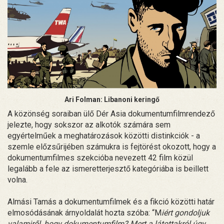
Ari Folman: Libanoni keringő
A közönség soraiban ülő Dér Asia dokumentumfilmrendező
jelezte, hogy sokszor az alkotók számára sem
egyértelműek a meghatározások közötti distinkciók - a
szemle előzsűrijében számukra is fejtörést okozott, hogy a
dokumentumfilmes szekcióba nevezett 42 film közül
legalább a fele az ismeretterjesztő kategóriába is beillett
volna.
Almási Tamás a dokumentumfilmek és a fikció közötti határ
elmosódásának árnyoldalát hozta szóba: “M
iért gondoljuk
valamiről, hogy dokumentumfilm? Mert a látottakról úgy