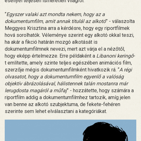
eséllyel teljesen ismeretlen világról.
“
Egyszer valaki azt mondta nekem, hogy az a
dokumentumfilm, amit annak titulál az alkotó
” - válaszolta
Meggyes Krisztina arra a kérdésre, hogy egy riportfilmek
hová sorolhatók. Véleménye szerint egy alkotó okkal teszi,
ha akár a fikció határán mozgó alkotását is
dokumentumfilmnek nevezi, mert azt várja el a nézőtől,
hogy eképp értelmezze. Erre példaként a
Libanoni keringő
-
t említette, amely szinte teljes egészében animációs film,
szerzője mégis dokumentumfilmként hivatkozik rá. “
A régi
olvasatot, hogy a dokumentumfilm egyenlő a valóság
objektív ábrázolásával, hálistennek talán mostanra már
lerugdosta magáról a műfaj
” - hozzátette, hogy számára a
riportfilm addig a dokumentumfilmhez tartozik, amíg jelen
van benne az alkotó szubjektuma, de fekete-fehéren
szerinte sem lehet elválasztani a kategóriákat.