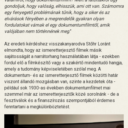
gondoljuk, hogy valóság, elhisszük, ami ott van. Számomra
egy fenyegető problémának tűnik, hogy a siker és az
elvárások fényében a megrendelők gyakran olyan
fordulatokat várnak el egy dokumentumfilmtől, amik
valójában nem történnének meg
.”
Az eredeti kérdéshez visszakanyarodva Stőhr Loránt
elmondta, hogy az ismeretterjesztő filmek másik
sajátosságát a narrátorhang használatában látja - ezekben
fordul elő a filmkészítő vagy a szakértő mindentudó hangja,
amely a tudomány képviseletében szólal meg. A
dokumentum- és az ismeretterjesztő filmek közötti határ
viszont állandó mozgásban van, szinte a kezdetek óta -
például sok 1930-as években dokumentumfilmet mai
szemmel már az ismeretterjesztők közé sorolnánk - de a
fesztiválok és a finanszírozás szempontjából érdemes
fenntartani a megkülönböztetést.