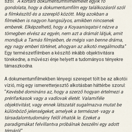
szól. “
A kortárs dokumentumfilmelmélet egyik fő
gondolata, hogy a dokumentumfilm egy találkozásról szól
a filmkészítő és a szereplő között. Még azokban a
filmekben is nagyon hangsúlyos, amikben nincsenek
emberek. Elképzelhető, hogy a Koyaanisqatsi-t nézve a
tömegben elvész az egyén, nem azt a drámát látjuk, amit
mondjuk a Tamás filmjeiben, de mégis van benne dráma,
egy nagy emberi történet, ahogyan az alkotó megálmodta
.”
Egy természetfilmben a készítő inkább objektivitásra
törekedne, a művészi énje helyett a tudományos tényekre
támaszkodna.
A dokumentumfilmekben lényegi szerepet tölt be az alkotói
vízió, míg egy ismeretterjesztő alkotásban háttérbe szorul:
“
Kevésbé domináns az, hogy a szerző hogyan értelmezi a
prérifarkasok vagy a vadlovak életét. Valamiféle
objektivitást, vagy ennek látszatát sugalmazva mutat be
különböző jelenségeket, amelyek a természet- vagy a
társadalomtudomány felől írhatók le. Ezeket a
paradigmákat felvillantva próbálnak beszélni egy adott
témáról
.”