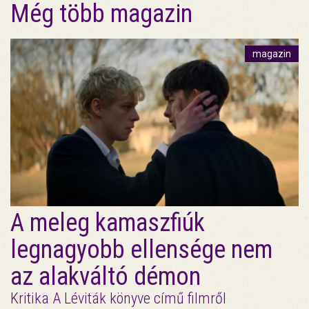
Még több magazin
magazin
A meleg kamaszfiúk
legnagyobb ellensége nem
az alakváltó démon
Kritika A Léviták könyve című filmről