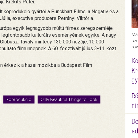
e Krékits Péter.
 koprodukció gyártói a Punckhart Films, a Negativ és a
lia, executive producere Petrányi Viktória.
Európa egyik legnagyobb múltú filmes seregszemléje:
 legfontosabb kulturális eseményéinek egyike. A nagy
Máj
sze
 Glóbusz. Tavaly mintegy 130 000 nézője, 10 000
röv
onultató filmünnepnek. A 60. fesztivált július 3-11. közt
Ko
en érkezik a hazai mozikba a Budapest Film
Kr
gy
Rö
koprodúkció
Only Beautiful Things to Look
ni
De
ad