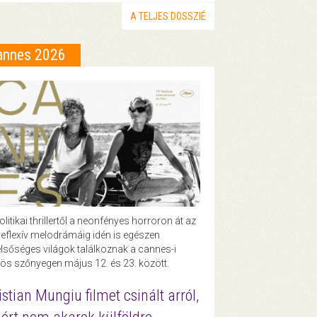
A TELJES DOSSZIÉ
annes 2026
olitikai thrillertől a neonfényes horroron át az
eflexív melodrámáig idén is egészen
lsőséges világok találkoznak a cannes-i
ös szőnyegen május 12. és 23. között.
istian Mungiu filmet csinált arról,