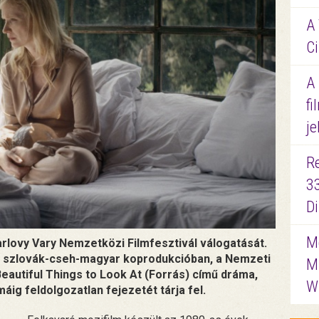
A 
Ci
A
fi
je
R
3
D
Me
Karlovy Vary Nemzetközi Filmfesztivál válogatását.
 szlovák-cseh-magyar koprodukcióban, a Nemzeti
M
eautiful Things to Look At (Forrás) című dráma,
W
ig feldolgozatlan fejezetét tárja fel.