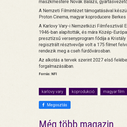
maszkmestere Novák Balázs, gyártásvezetőj
A Nemzeti Filmintézet támogatásával készült
Proton Cinema, magyar koproducere Berkes Jú
A Karlovy Vary-i Nemzetközi Filmfesztivál 
1946-ban alapították, és mára Közép-Európa
presztízsű versenyprogram fődíja a Kristály
regisztrált résztvevője volt a 175 filmet felv
rendezik meg a cseh fürdővárosban.
Az alkotás a tervek szerint 2027 első feléb
forgalmazásában.
Forrás: NFI
karlovy vary
koprodukció
magyar film
Megosztás
Még több magazin