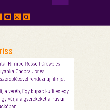
riss
ntal Nimród Russell Crowe és
riyanka Chopra Jones
szereplésével rendezi új filmjét
li, a veréb, Egy kupac kufli és egy
lgy várja a gyerekeket a Puskin
uckóban