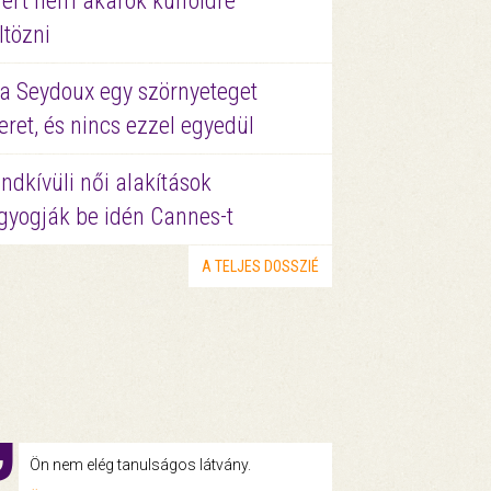
ért nem akarok külföldre
ltözni
a Seydoux egy szörnyeteget
eret, és nincs ezzel egyedül
ndkívüli női alakítások
gyogják be idén Cannes-t
A TELJES DOSSZIÉ
Ön nem elég tanulságos látvány.