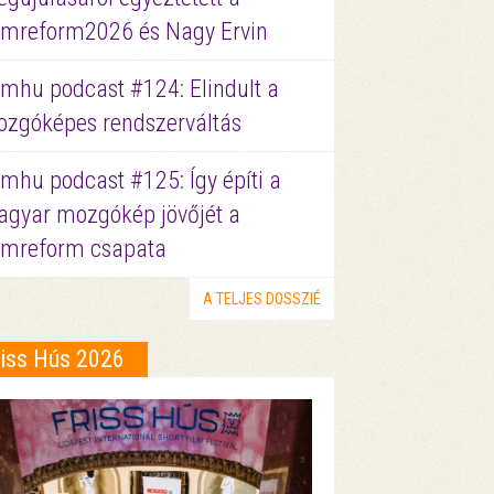
lmreform2026 és Nagy Ervin
lmhu podcast #124: Elindult a
zgóképes rendszerváltás
lmhu podcast #125: Így építi a
gyar mozgókép jövőjét a
lmreform csapata
A TELJES DOSSZIÉ
riss Hús 2026