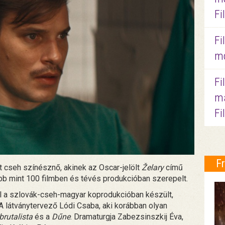
Fi
Fi
mo
Fi
ma
Fi
F
t cseh színésznő, akinek az Oscar-jelölt
Želary
című
öbb mint 100 filmben és tévés produkcióban szerepelt.
el a szlovák-cseh-magyar koprodukcióban készült,
A látványtervező Lódi Csaba, aki korábban olyan
brutalista
és a
Dűne
. Dramaturgja Zabezsinszkij Éva,