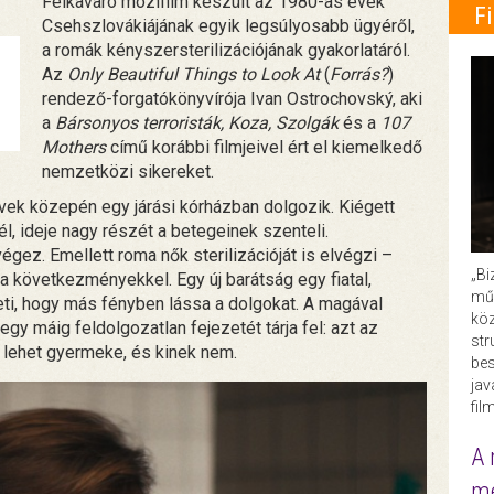
Felkavaró mozifilm készült az 1980-as évek
F
Csehszlovákiájának egyik legsúlyosabb ügyéről,
a romák kényszersterilizációjának gyakorlatáról.
Az
Only Beautiful Things to Look At
(
Forrás?
)
rendező-forgatókönyvírója Ivan Ostrochovský, aki
a
Bársonyos terroristák, Koza, Szolgák
és a
107
Mothers
című korábbi filmjeivel ért el kiemelkedő
nemzetközi sikereket.
vek közepén egy járási kórházban dolgozik. Kiégett
, ideje nagy részét a betegeinek szenteli.
égez. Emellett roma nők sterilizációját is elvégzi –
„Bi
 a következményekkel. Egy új barátság egy fiatal,
műk
i, hogy más fényben lássa a dolgokat. A magával
köz
y máig feldolgozatlan fejezetét tárja fel: azt az
str
k lehet gyermeke, és kinek nem.
bes
ja
fil
A 
me