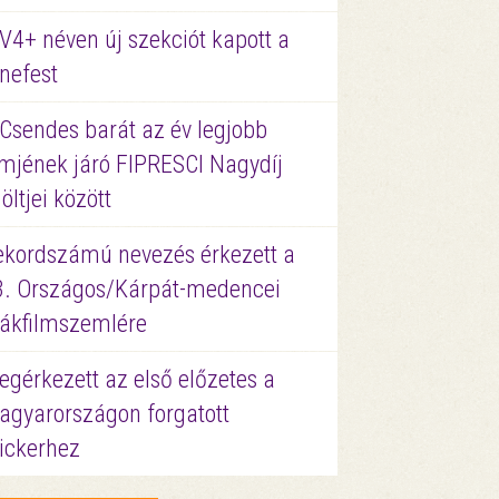
V4+ néven új szekciót kapott a
nefest
 Csendes barát az év legjobb
lmjének járó FIPRESCI Nagydíj
löltjei között
ekordszámú nevezés érkezett a
3. Országos/Kárpát-medencei
iákfilmszemlére
gérkezett az első előzetes a
agyarországon forgatott
ickerhez