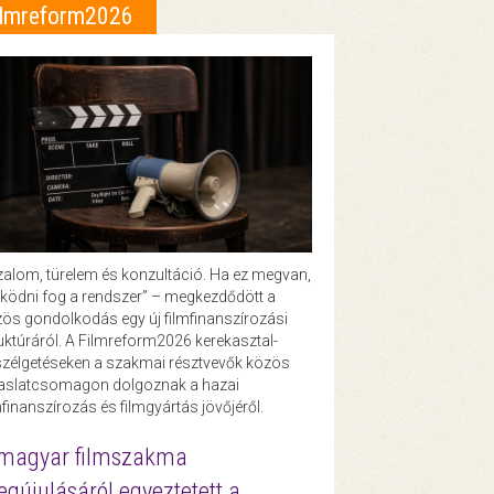
ilmreform2026
zalom, türelem és konzultáció. Ha ez megvan,
ödni fog a rendszer” – megkezdődött a
ös gondolkodás egy új filmfinanszírozási
uktúráról. A Filmreform2026 kerekasztal-
zélgetéseken a szakmai résztvevők közös
vaslatcsomagon dolgoznak a hazai
mfinanszírozás és filmgyártás jövőjéről.
magyar filmszakma
gújulásáról egyeztetett a