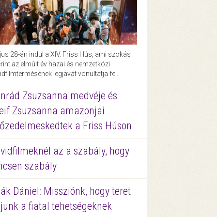
us 28-án indul a XIV. Friss Hús, ami szokás
rint az elmúlt év hazai és nemzetközi
idfilmtermésének legjavát vonultatja fel.
nrád Zsuzsanna medvéje és
eif Zsuzsanna amazonjai
őzedelmeskedtek a Friss Húson
vidfilmeknél az a szabály, hogy
ncsen szabály
ák Dániel: Missziónk, hogy teret
junk a fiatal tehetségeknek