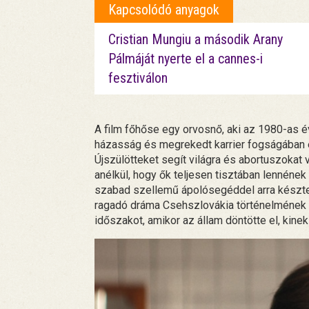
Kapcsolódó anyagok
Cristian Mungiu a második Arany
Pálmáját nyerte el a cannes-i
fesztiválon
A film főhőse egy orvosnő, aki az 1980-as é
házasság és megrekedt karrier fogságában él
Újszülötteket segít világra és abortuszokat v
anélkül, hogy ők teljesen tisztában lennének
szabad szellemű ápolósegéddel arra késztet
ragadó dráma Csehszlovákia történelmének eg
időszakot, amikor az állam döntötte el, kine