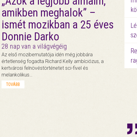
„Azok a legjobb álmaim,
mi
kö
amikben meghalok” –
ismét mozikban a 25 éves
Lé
Donnie Darko
sz
28 nap van a világvégéig
Re
Az első mozibemutatója idén még jobbára
ra
értetlenség fogadta Richard Kelly ambíciózus, a
kertvárosi felnövéstörténetet sci-fivel és
melankolikus…
TOVÁBB