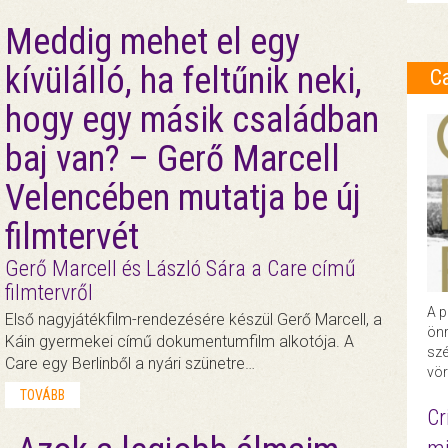
Meddig mehet el egy
kívülálló, ha feltűnik neki,
C
hogy egy másik családban
baj van? – Gerő Marcell
Velencében mutatja be új
filmtervét
Gerő Marcell és László Sára a Care című
filmtervről
A p
Első nagyjátékfilm-rendezésére készül Gerő Marcell, a
önr
Káin gyermekei című dokumentumfilm alkotója. A
szé
Care egy Berlinből a nyári szünetre…
vör
TOVÁBB
Cr