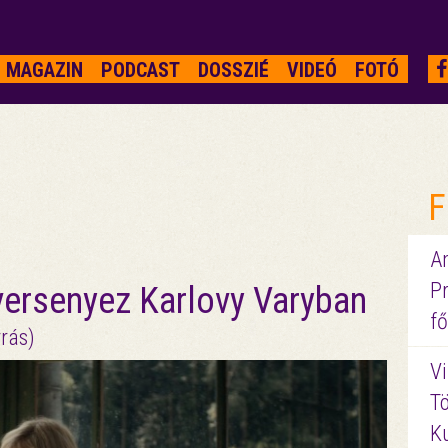
MAGAZIN
PODCAST
DOSSZIÉ
VIDEÓ
FOTÓ
F
A
P
ersenyez Karlovy Varyban
fő
rrás)
Vi
Tö
K