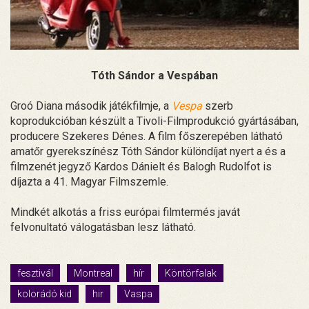
Tóth Sándor a Vespában
Groó Diana második játékfilmje, a
Vespa
szerb
koprodukcióban készült a Tivoli-Filmprodukció gyártásában,
producere Szekeres Dénes. A film főszerepében látható
amatőr gyerekszínész Tóth Sándor különdíjat nyert a és a
filmzenét jegyző Kardos Dánielt és Balogh Rudolfot is
díjazta a 41. Magyar Filmszemle.
Mindkét alkotás a friss európai filmtermés javát
felvonultató válogatásban lesz látható.
fesztivál
Montreal
hír
Köntörfalak
kolorádó kid
hir
Vaspa