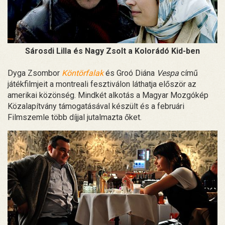
Sárosdi Lilla és Nagy Zsolt a Kolorádó Kid-ben
Dyga Zsombor
Köntörfalak
és Groó Diána
Vespa
című
játékfilmjeit a montreali fesztiválon láthatja először az
amerikai közönség. Mindkét alkotás a Magyar Mozgókép
Közalapítvány támogatásával készült és a februári
Filmszemle több díjjal jutalmazta őket.