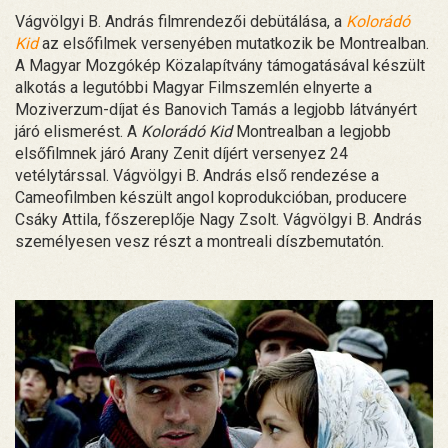
Vágvölgyi B. András filmrendezői debütálása, a
Kolorádó
Kid
az elsőfilmek versenyében mutatkozik be Montrealban.
A Magyar Mozgókép Közalapítvány támogatásával készült
alkotás a legutóbbi Magyar Filmszemlén elnyerte a
Moziverzum-díjat és Banovich Tamás a legjobb látványért
járó elismerést. A
Kolorádó Kid
Montrealban a legjobb
elsőfilmnek járó Arany Zenit díjért versenyez 24
vetélytárssal. Vágvölgyi B. András első rendezése a
Cameofilmben készült angol koprodukcióban, producere
Csáky Attila, főszereplője Nagy Zsolt. Vágvölgyi B. András
személyesen vesz részt a montreali díszbemutatón.