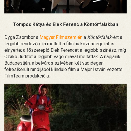
Tompos Kátya és Elek Ferenc a Köntörfalakban
Dyga Zsombor a
Magyar Filmszemlén
a
Köntörfalak
-ért a
legjobb rendező díja mellett a film.hu közönségdíját is
elnyerte; a főszereplő Elek Ferencet a legjobb színész, míg
Czakó Juditot a legjobb vágó díjával méltatták. A napjaink
Budapestjén, a belváros szívében két vadidegen
félresikerült randijából kiinduló film a Major István vezette
FilmTeam produkciója.