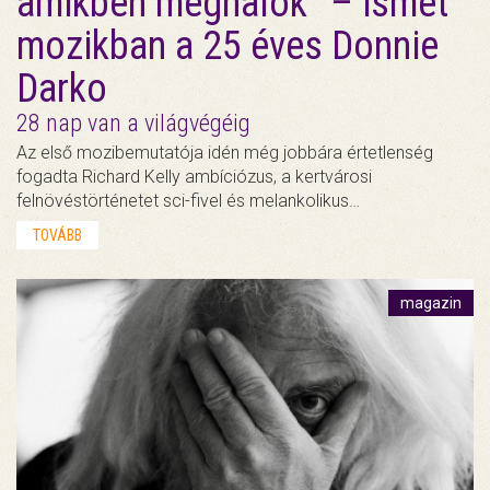
amikben meghalok” – ismét
mozikban a 25 éves Donnie
Darko
28 nap van a világvégéig
Az első mozibemutatója idén még jobbára értetlenség
fogadta Richard Kelly ambíciózus, a kertvárosi
felnövéstörténetet sci-fivel és melankolikus…
TOVÁBB
magazin