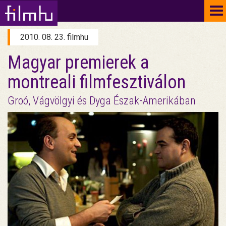
To
na
2010. 08. 23. filmhu
Magyar premierek a
montreali filmfesztiválon
Groó, Vágvölgyi és Dyga Észak-Amerikában