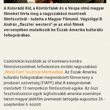
A Kolorádó Kid, a Köntörfalak és a Vespa című magyar
filmeket hívta meg a nagyszabású montreali
filmfesztivál - tudatta a Magyar Filmunió. Vágvölgyi B.
András „flaszter western”-je az első filmek
versenyében mutatkozik be Észak-Amerika kulturális
fellegvárában.
Csütörtökön kezdődik az öt kontinens kortárs
filmművészetének felfedezésre invitáló nagyszabású
„World Film” fesztivál Montrealban
. Az Észak-Amerika
kulturális fellegvárában megrendezett filmverseny a
produceri szövetség (FIAPF) által A-kategóriásnak
minősített 13 nemzetközi filmfesztivál egyike. Az őszi
fesztiválszezon egyik legfontosabb amerikai eseménye
három magyar játékfilm premierjét tartogatja augusztus 26 -
szeptember 6. között.