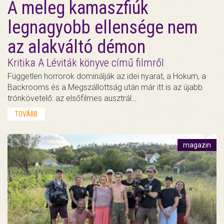
A meleg kamaszfiúk
legnagyobb ellensége nem
az alakváltó démon
Kritika A Léviták könyve című filmről
Független horrorok dominálják az idei nyarat, a Hokum, a
Backrooms és a Megszállottság után már itt is az újabb
trónkövetelő: az elsőfilmes ausztrál…
TOVÁBB
magazin