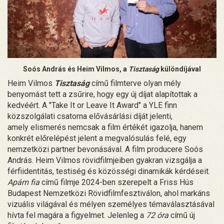
Soós András és Heim Vilmos, a
Tisztaság
különdíjával
Heim Vilmos
Tisztaság
című filmterve olyan mély
benyomást tett a zsűrire, hogy egy új díjat alapítottak a
kedvéért. A "Take It or Leave It Award" a YLE finn
közszolgálati csatorna elővásárlási díját jelenti,
amely elismerés nemcsak a film értékét igazolja, hanem
konkrét előrelépést jelent a megvalósulás felé, egy
nemzetközi partner bevonásával. A film producere Soós
András. Heim Vilmos rövidfilmjeiben gyakran vizsgálja a
férfiidentitás, testiség és közösségi dinamikák kérdéseit.
Apám fia
című filmje 2024-ben szerepelt a Friss Hús
Budapest Nemzetközi Rövidfilmfesztiválon, ahol markáns
vizuális világával és mélyen személyes témaválasztásával
hívta fel magára a figyelmet. Jelenleg a
72 óra
című új