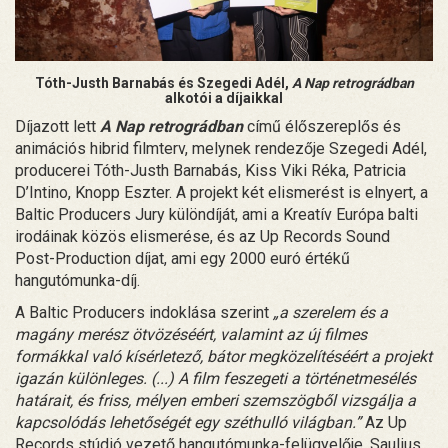
Tóth-Justh Barnabás és Szegedi Adél,
A Nap retrográdban
alkotói a díjaikkal
Díjazott lett
A Nap retrográdban
című élőszereplős és
animációs hibrid filmterv, melynek rendezője Szegedi Adél,
producerei Tóth-Justh Barnabás, Kiss Viki Réka, Patricia
D’Intino, Knopp Eszter. A projekt két elismerést is elnyert, a
Baltic Producers Jury különdíját, ami a Kreatív Európa balti
irodáinak közös elismerése, és az Up Records Sound
Post-Production díjat, ami egy 2000 euró értékű
hangutómunka-díj.
A Baltic Producers indoklása szerint
„a szerelem és a
magány merész ötvözéséért, valamint az új filmes
formákkal való kísérletező, bátor megközelítéséért a projekt
igazán különleges. (...) A film feszegeti a történetmesélés
határait, és friss, mélyen emberi szemszögből vizsgálja a
kapcsolódás lehetőségét egy széthulló világban.”
Az Up
Records stúdió vezető hangutómunka-felügyelője, Saulius