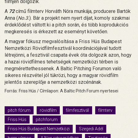
filmjén dolgozik.
A
72
című filmterv Horváth Nóra munkája, producere Bartók
Anna (
No.3.
). Bár a projekt nem nyert díjat, komoly szakmai
érdeklődést váltott ki a pitch során, és több koprodukciós
megkeresés is érkezett az eseményt követően.
A magyar fókusz megvalósítása a Friss Hús Budapest
Nemzetközi Rövidfilmfesztivál koordinációjával tudott
létrejönni, a fesztivál csapata évek óta dolgozik azon, hogy
a hazai rövidfilmes tehetségek nemzetközi térben is
megmérettethessenek. A Baltic Pitching Forumon való
sikeres részvétel jól tükrözi, hogy a magyar rövidfilm
jelentős szereplője a nemzetközi szcénának.
Forrás: Friss Hús / Címlapon: A Baltic Pitch Forum nyertesei
pitch fórum
rövidfilm
filmfesztivál
filmterv
Friss Hús
pitchforum
Friss Hús Budapest Nemzetközi
Szegedi Adél
heim vilmos
A Nap retrográdban
Tisztaság