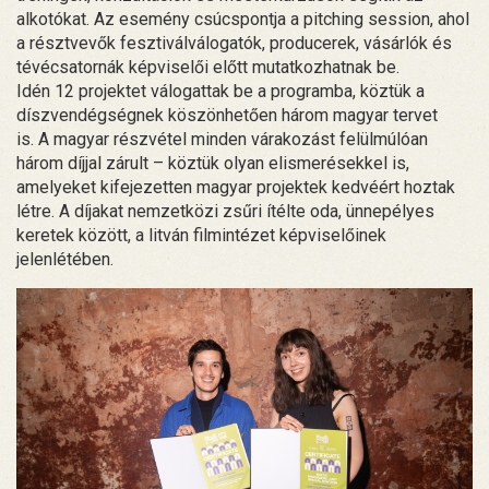
alkotókat. Az esemény csúcspontja a pitching session, ahol
a résztvevők fesztiválválogatók, producerek, vásárlók és
tévécsatornák képviselői előtt mutatkozhatnak be.
Idén 12 projektet válogattak be a programba, köztük a
díszvendégségnek köszönhetően három magyar tervet
is. A magyar részvétel minden várakozást felülmúlóan
három díjjal zárult – köztük olyan elismerésekkel is,
amelyeket kifejezetten magyar projektek kedvéért hoztak
létre. A díjakat nemzetközi zsűri ítélte oda, ünnepélyes
keretek között, a litván filmintézet képviselőinek
jelenlétében.