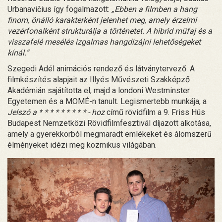
Urbanavičius így fogalmazott:
„Ebben a filmben a hang
finom, önálló karakterként jelenhet meg, amely érzelmi
vezérfonalként strukturálja a történetet. A hibrid műfaj és a
visszafelé mesélés izgalmas hangdizájni lehetőségeket
kínál.”
Szegedi Adél animációs rendező és látványtervező. A
filmkészítés alapjait az Illyés Művészeti Szakképző
Akadémián sajátította el, majd a londoni Westminster
Egyetemen és a MOMÉ-n tanult. Legismertebb munkája, a
Jelszó a * * * * * * * * * - hoz
című rövidfilm a 9. Friss Hús
Budapest Nemzetközi Rövidfilmfesztivál díjazott alkotása,
amely a gyerekkorból megmaradt emlékeket és álomszerű
élményeket idézi meg kozmikus világában.