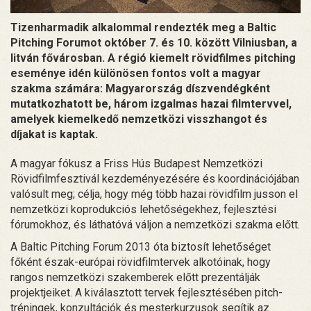
Tizenharmadik alkalommal rendezték meg a Baltic
Pitching Forumot október 7. és 10. között Vilniusban, a
litván fővárosban. A régió kiemelt rövidfilmes pitching
eseménye idén különösen fontos volt a magyar
szakma számára: Magyarország díszvendégként
mutatkozhatott be, három izgalmas hazai filmtervvel,
amelyek kiemelkedő nemzetközi visszhangot és
díjakat is kaptak.
A magyar fókusz a Friss Hús Budapest Nemzetközi
Rövidfilmfesztivál kezdeményezésére és koordinációjában
valósult meg; célja, hogy még több hazai rövidfilm jusson el
nemzetközi koprodukciós lehetőségekhez, fejlesztési
fórumokhoz, és láthatóvá váljon a nemzetközi szakma előtt.
A Baltic Pitching Forum 2013 óta biztosít lehetőséget
főként észak-európai rövidfilmtervek alkotóinak, hogy
rangos nemzetközi szakemberek előtt prezentálják
projektjeiket. A kiválasztott tervek fejlesztésében pitch-
tréningek, konzultációk és mesterkurzusok segítik az