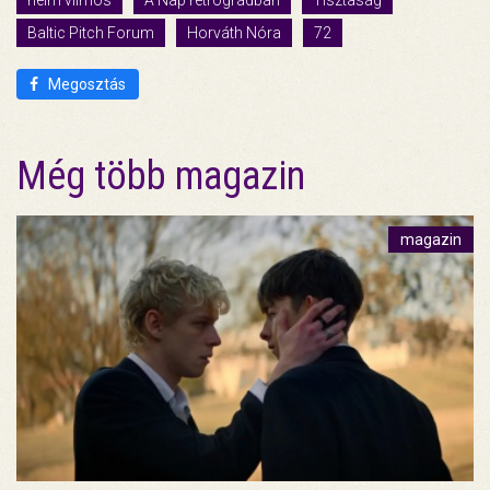
Baltic Pitch Forum
Horváth Nóra
72
Megosztás
Még több magazin
magazin