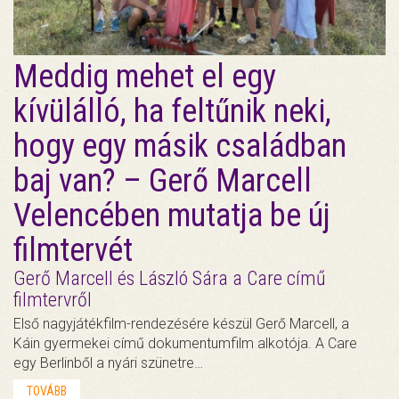
Meddig mehet el egy
kívülálló, ha feltűnik neki,
hogy egy másik családban
baj van? – Gerő Marcell
Velencében mutatja be új
filmtervét
Gerő Marcell és László Sára a Care című
filmtervről
Első nagyjátékfilm-rendezésére készül Gerő Marcell, a
Káin gyermekei című dokumentumfilm alkotója. A Care
egy Berlinből a nyári szünetre…
TOVÁBB