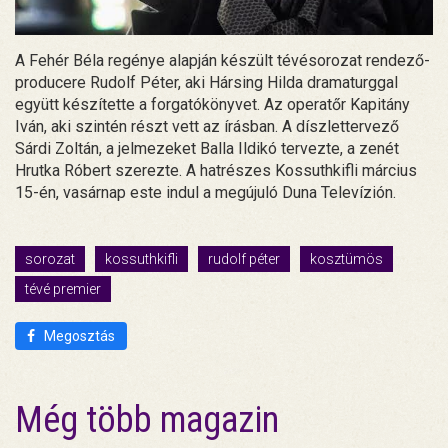
A Fehér Béla regénye alapján készült tévésorozat rendező-
producere Rudolf Péter, aki Hársing Hilda dramaturggal
együtt készítette a forgatókönyvet. Az operatőr Kapitány
Iván, aki szintén részt vett az írásban. A díszlettervező
Sárdi Zoltán, a jelmezeket Balla Ildikó tervezte, a zenét
Hrutka Róbert szerezte. A hatrészes Kossuthkifli március
15-én, vasárnap este indul a megújuló Duna Televízión.
sorozat
kossuthkifli
rudolf péter
kosztümös
tévé premier
Megosztás
Még több magazin