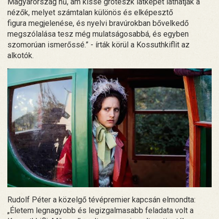
Magyarország hű, ám kissé groteszk látképét láthatják a
nézők, melyet számtalan különös és elképesztő
figura megjelenése, és nyelvi bravúrokban bővelkedő
megszólalása tesz még mulatságosabbá, és egyben
szomorúan ismerőssé.” - írták körül a Kossuthkiflit az
alkotók.
Rudolf Péter a közelgő tévépremier kapcsán elmondta:
„Életem legnagyobb és legizgalmasabb feladata volt a