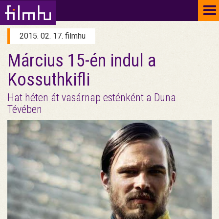
To
na
2015. 02. 17. filmhu
Március 15-én indul a
Kossuthkifli
Hat héten át vasárnap esténként a Duna
Tévében