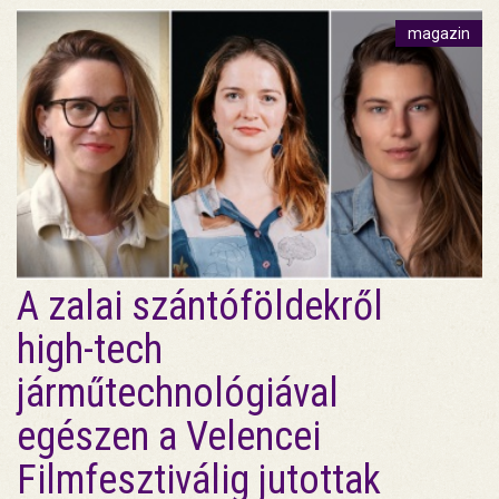
magazin
A zalai szántóföldekről
high-tech
járműtechnológiával
egészen a Velencei
Filmfesztiválig jutottak