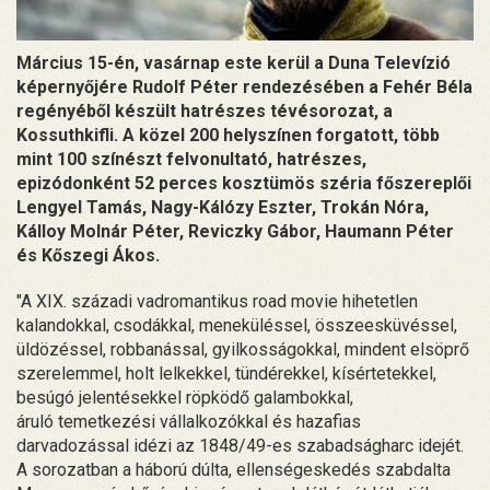
Március 15-én, vasárnap este kerül a Duna Televízió
képernyőjére Rudolf Péter rendezésében a Fehér Béla
regényéből készült hatrészes tévésorozat, a
Kossuthkifli. A közel 200 helyszínen forgatott, több
mint 100 színészt felvonultató, hatrészes,
epizódonként 52 perces kosztümös széria főszereplői
Lengyel Tamás, Nagy-Kálózy Eszter, Trokán Nóra,
Kálloy Molnár Péter, Reviczky Gábor, Haumann Péter
és Kőszegi Ákos.
"A XIX. századi vadromantikus road movie hihetetlen
kalandokkal, csodákkal, meneküléssel, összeesküvéssel,
üldözéssel, robbanással, gyilkosságokkal, mindent elsöprő
szerelemmel, holt lelkekkel, tündérekkel, kísértetekkel,
besúgó jelentésekkel röpködő galambokkal,
áruló temetkezési vállalkozókkal és hazafias
darvadozással idézi az 1848/49-es szabadságharc idejét.
A sorozatban a háború dúlta, ellenségeskedés szabdalta