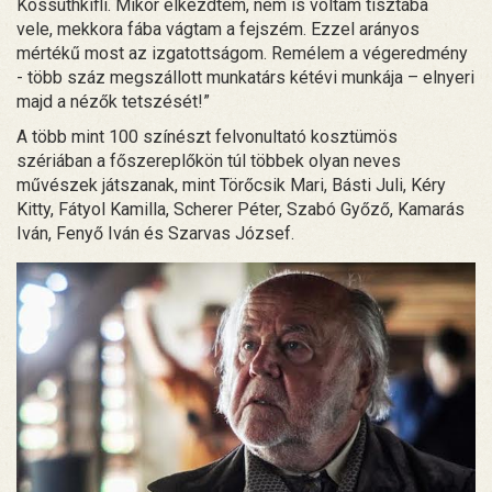
Kossuthkifli. Mikor elkezdtem, nem is voltam tisztába
vele, mekkora fába vágtam a fejszém. Ezzel arányos
mértékű most az izgatottságom. Remélem a végeredmény
- több száz megszállott munkatárs kétévi munkája – elnyeri
majd a nézők tetszését!”
A több mint 100 színészt felvonultató kosztümös
szériában a főszereplőkön túl többek olyan neves
művészek játszanak, mint Törőcsik Mari, Básti Juli, Kéry
Kitty, Fátyol Kamilla, Scherer Péter, Szabó Győző, Kamarás
Iván, Fenyő Iván és Szarvas József.