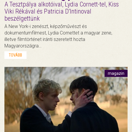
A Tesztpálya alkotóival, Lydia Cornett-tel, Kiss
Viki Rékával és Patricia D’Intinoval
beszélgettünk
A New York-i zenészt, képzőművészt és
dokumentumfilmest, Lydia Cornettet a magyar zene,
illetve filmtörténet iránti szeretett hozta
Magyarországra…
TOVÁBB
magazin