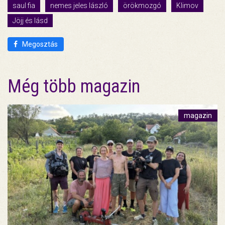
saul fia
nemes jeles lászló
örökmozgó
Klimov
Jöjj és lásd
Megosztás
Még több magazin
magazin