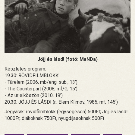
Jöjj és lásd! (fotó: MaNDa)
Részletes program:
19.30: RÖVIDFILMBLOKK:
- Türelem (2006, mb/eng. sub., 13')
- The Counterpart (2008, mf/G, 15')
- Az úr elköszön (2010, 19')
20.30: JÖJJ ÉS LÁSD! (r.: Elem Klimov, 1985, mf, 145')
Jegyárak: rövidfilmblokk (egységesen) 500Ft; Jöjj és lásd!
1000Ft, diákoknak 750Ft, nyugdíjasoknak 500Ft