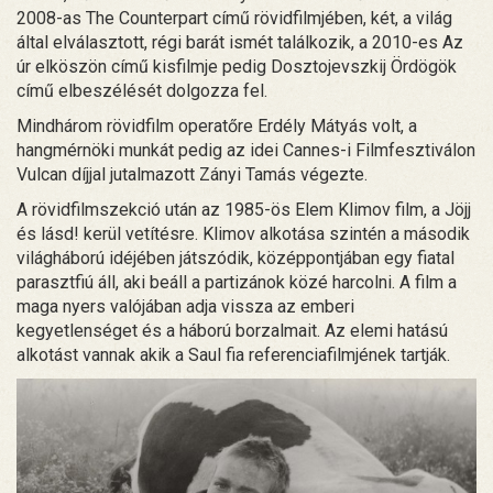
2008-as The Counterpart című rövidfilmjében, két, a világ
által elválasztott, régi barát ismét találkozik, a 2010-es Az
úr elköszön című kisfilmje pedig Dosztojevszkij Ördögök
című elbeszélését dolgozza fel.
Mindhárom rövidfilm operatőre Erdély Mátyás volt, a
hangmérnöki munkát pedig az idei Cannes-i Filmfesztiválon
Vulcan díjjal jutalmazott Zányi Tamás végezte.
A rövidfilmszekció után az 1985-ös Elem Klimov film, a Jöjj
és lásd! kerül vetítésre. Klimov alkotása szintén a második
világháború idéjében játszódik, középpontjában egy fiatal
parasztfiú áll, aki beáll a partizánok közé harcolni. A film a
maga nyers valójában adja vissza az emberi
kegyetlenséget és a háború borzalmait. Az elemi hatású
alkotást vannak akik a Saul fia referenciafilmjének tartják.