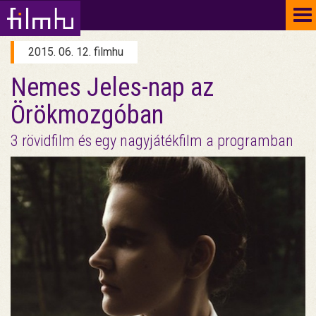
To
na
2015. 06. 12. filmhu
Nemes Jeles-nap az
Örökmozgóban
3 rövidfilm és egy nagyjátékfilm a programban