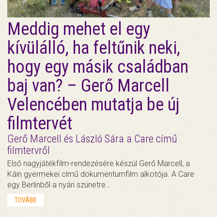
Meddig mehet el egy
kívülálló, ha feltűnik neki,
hogy egy másik családban
baj van? – Gerő Marcell
Velencében mutatja be új
filmtervét
Gerő Marcell és László Sára a Care című
filmtervről
Első nagyjátékfilm-rendezésére készül Gerő Marcell, a
Káin gyermekei című dokumentumfilm alkotója. A Care
egy Berlinből a nyári szünetre…
TOVÁBB