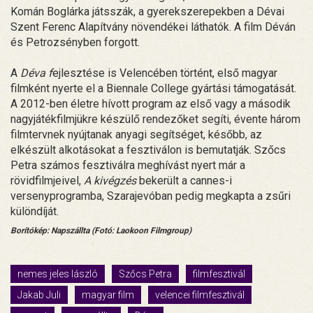
Komán Boglárka játsszák, a gyerekszerepekben a Dévai
Szent Ferenc Alapítvány növendékei láthatók. A film Déván
és Petrozsényben forgott.
A
Déva f
ejlesztése is Velencében történt, első magyar
filmként nyerte el a Biennale College gyártási támogatását.
A 2012-ben életre hívott program az első vagy a második
nagyjátékfilmjükre készülő rendezőket segíti, évente három
filmtervnek nyújtanak anyagi segítséget, később, az
elkészült alkotásokat a fesztiválon is bemutatják. Szőcs
Petra számos fesztiválra meghívást nyert már a
rövidfilmjeivel,
A kivégzés
bekerült a cannes-i
versenyprogramba, Szarajevóban pedig megkapta a zsűri
különdíját.
Borítókép: Napszállta (Fotó: Laokoon Filmgroup)
nemes jeles lászló
Szőcs Petra
filmfesztivál
Jakab Juli
magyar film
velencei filmfesztivál