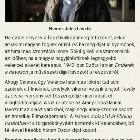
Nemes Jeles László
Ha ezzel elnyerik a fesztiválközönség tetszését, akkor
annak mi nagyon fogunk örülni. és ha még díjat is nyernének,
az hatalmas szenzáció lenne. Sokáig kell visszamennünk
az időben, ha a magyar nagyjátékfilmek legnagyobb
velencei sikerét keressük. 1942-ban Szőts István
Emberek
a havason
-ja művészeti díjjal távozott a fesztiválról.
Ahogy Cannes, úgy Velence hatalmas lökést tud adni
azoknak a filmeknek, amelyek sikerrel veszik a rajtot. Tavaly
az Oscar-verseny két főszereplője innen indult el
világhódító útjára. A víz érintése az Arany Oroszlánnal
távozott az olasz városból, majd négy aranyszobrot kapott
az Amerikai Filmakadémiától. A
Három óriásplakát Ebbing
határában
-t a forgatókönyvéért tüntették ki Velencében, bő
fél évvel később három Oscar-díjat kapott.