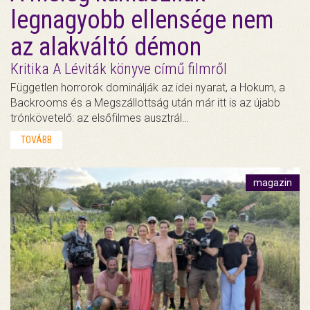
legnagyobb ellensége nem
az alakváltó démon
Kritika A Léviták könyve című filmről
Független horrorok dominálják az idei nyarat, a Hokum, a
Backrooms és a Megszállottság után már itt is az újabb
trónkövetelő: az elsőfilmes ausztrál…
TOVÁBB
magazin