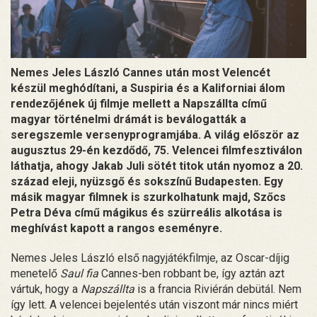
Nemes Jeles László Cannes után most Velencét
készül meghódítani, a Suspiria és a Kaliforniai álom
rendezőjének új filmje mellett a Napszállta című
magyar történelmi drámát is beválogatták a
seregszemle versenyprogramjába. A világ először az
augusztus 29-én kezdődő, 75. Velencei filmfesztiválon
láthatja, ahogy Jakab Juli sötét titok után nyomoz a 20.
század eleji, nyüzsgő és sokszínű Budapesten. Egy
másik magyar filmnek is szurkolhatunk majd, Szőcs
Petra Déva című mágikus és szürreális alkotása is
meghívást kapott a rangos eseményre.
Nemes Jeles László első nagyjátékfilmje, az Oscar-díjig
menetelő
Saul fia
Cannes-ben robbant be, így aztán azt
vártuk, hogy a
Napszállta
is a francia Riviérán debütál. Nem
így lett. A velencei bejelentés után viszont már nincs miért