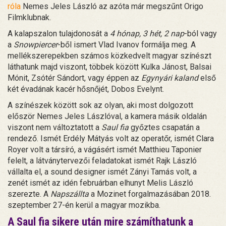
róla
Nemes Jeles László az azóta már megszűnt Origo
Filmklubnak.
A kalapszalon tulajdonosát a
4 hónap, 3 hét, 2 nap
-ból vagy
a
Snowpiercer
-ből ismert Vlad Ivanov formálja meg. A
mellékszerepekben számos közkedvelt magyar színészt
láthatunk majd viszont, többek között Kulka Jánost, Balsai
Mónit, Zsótér Sándort, vagy éppen az
Egynyári kaland
első
két évadának kacér hősnőjét, Dobos Evelynt.
A színészek között sok az olyan, aki most dolgozott
először Nemes Jeles Lászlóval, a kamera másik oldalán
viszont nem változtatott a
Saul fia
győztes csapatán a
rendező. Ismét Erdély Mátyás volt az operatőr, ismét Clara
Royer volt a társíró, a vágásért ismét Matthieu Taponier
felelt, a látványtervezői feladatokat ismét Rajk László
vállalta el, a sound designer ismét Zányi Tamás volt, a
zenét ismét az idén februárban elhunyt Melis László
szerezte. A
Napszállta
a Mozinet forgalmazásában 2018.
szeptember 27-én kerül a magyar mozikba.
A Saul fia sikere után mire számíthatunk a