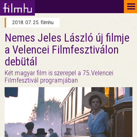
To
na
2018. 07. 25. filmhu
Nemes Jeles László új filmje
a Velencei Filmfesztiválon
debütál
Két magyar film is szerepel a 75.Velencei
Filmfesztivál programjában