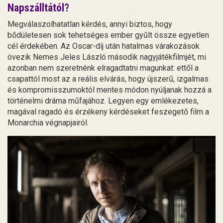
Napszálltától?
Megválaszolhatatlan kérdés, annyi biztos, hogy
bődületesen sok tehetséges ember gyűlt össze egyetlen
cél érdekében. Az Oscar-díj után hatalmas várakozások
övezik Nemes Jeles László második nagyjátékfilmjét, mi
azonban nem szeretnénk elragadtatni magunkat: ettől a
csapattól most az a reális elvárás, hogy újszerű, izgalmas
és kompromisszumoktól mentes módon nyúljanak hozzá a
történelmi dráma műfajához. Legyen egy emlékezetes,
magával ragadó és érzékeny kérdéseket feszegető film a
Monarchia végnapjairól.