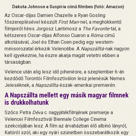
Dakota Johnson a Suspiria című filmben (fotó: Amazon)
Az Oscar-díjas Damien Chazelle a Ryan Gosling
főszereplésével készült
First Man
-nel, a meghökkentő
filmjeiről híres Jorgosz Lantimosz a
The Favorite
-tal, a
kétszeres Oscar-díjas Alfonso Cuaron a
Róma
című
alkotásával, Joel és Ethan Coen pedig egy western-
minisorozatal érkezik Velencébe. A
Napszálltá
-nak nagyon
kell igyekeznie, ha észre akarja magát vetetni ebben a
társaságban.
Velence után alig lesz idő pihenésre, a szeptember 6-án
kezdődő Torontói Filmfesztiválon lesz jelenésük Nemes
Jeleséknek, a
Napszállta
észak-amerikai premierén.
A Napszállta mellett egy másik magyar filmnek
is drukkolhatunk
Szőcs Petra
Déva
c. nagyjátékfilmjének premierje a
Velencei Filmfesztivál Biennale College Cinema
szekciójában lesz.
A film az árvaházban élő albínó lányról,
Katóról szól, aki egy nyári szünetben összebarátkozik egy