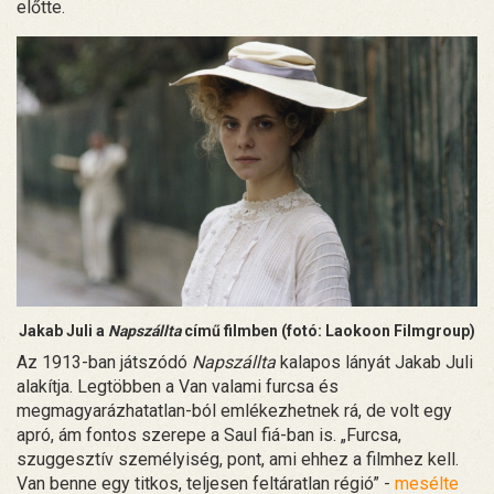
előtte.
Jakab Juli a
Napszállta
című filmben (fotó: Laokoon Filmgroup)
Az 1913-ban játszódó
Napszállta
kalapos lányát Jakab Juli
alakítja. Legtöbben a Van valami furcsa és
megmagyarázhatatlan-ból emlékezhetnek rá, de volt egy
apró, ám fontos szerepe a Saul fiá-ban is. „Furcsa,
szuggesztív személyiség, pont, ami ehhez a filmhez kell.
Van benne egy titkos, teljesen feltáratlan régió” -
mesélte