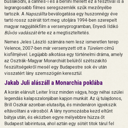
búslakodni, a cannes-i és a berlini mellett ez a fesztivál is a
legrangosabb filmes seregszemlék szűk mezőnyébe
tartozik. A
Napszállta
beválogatása egy huszonnégy éve
tartó rossz szériát tört meg: utoljára 1994-ben szerepelt
magyar nagyjátékfilm a versenyprogramban, Enyedi Ildikó
Bűvös vadászát
érte ez a megtiszteltetés.
Nemes Jeles László számára nem lesz ismeretlen terep
Velence, 2007-ben már versenyzett ott a
Türelem
című
kisfilmjével. Legújabb alkotása egy történelmi dráma, amely
az Osztrák-Magyar Monarchiát belülről szétszakító
feszültségekről mesél egy Budapestre sok év után
visszatért lány szemszögén keresztül.
Jakab Juli alászáll a Monarchia poklába
A korán elárvult Leiter Írisz minden vágya, hogy néhai szülei
legendás kalapszalonjában kapjon munkát. Az új tulajdonos,
Brill Oszkár azonban elutasítja, és mindenáron igyekszik
eltávolítani a városból. A lány nyomozásba kezd eltűnt
bátyja után, és eközben egyre mélyebbre húzza őt
Budapest labirintusa, ahol aztán egy sötét titok tárul fel