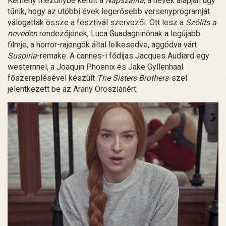
Kemény mezőnybe került a
Napszállta
, a nevek alapján úgy
tűnik, hogy az utóbbi évek legerősebb versenyprogramját
válogatták össze a fesztivál szervezői. Ott lesz a
Szólíts a
neveden
rendezőjének, Luca Guadagninónak a legújabb
filmje, a horror-rajongók által lelkesedve, aggódva várt
Suspiria
-remake. A cannes-i fődíjas Jacques Audiard egy
westernnel, a Joaquin Phoenix és Jake Gyllenhaal
főszereplésével készült
The Sisters Brothers
-szel
jelentkezett be az Arany Oroszlánért.