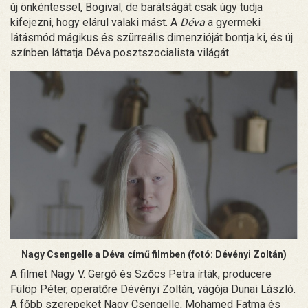
új önkéntessel, Bogival, de barátságát csak úgy tudja
kifejezni, hogy elárul valaki mást.
A
Déva
a gyermeki
látásmód mágikus és szürreális dimenzióját bontja ki, és új
színben láttatja Déva posztszocialista világát.
Nagy Csengelle a Déva című filmben (fotó: Dévényi Zoltán)
A filmet Nagy V. Gergő és Szőcs Petra írták, producere
Fülöp Péter, operatőre Dévényi Zoltán, vágója Dunai László.
A főbb szerepeket Nagy Csengelle, Mohamed Fatma és