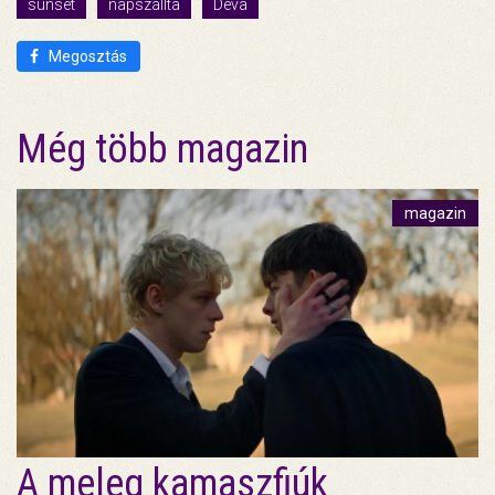
sunset
napszállta
Déva
Megosztás
Még több magazin
magazin
A meleg kamaszfiúk