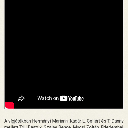
A vígjátékban Hermányi Mariann, Kádár L. Gellért és T. Danny
mellett Trill Beatrix, Szalay Bence, Mucsi Zoltán, Friedenthal