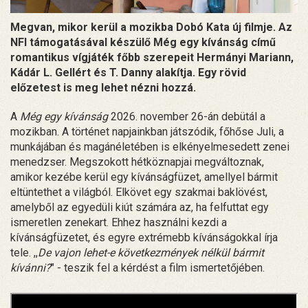
Megvan, mikor kerül a mozikba Dobó Kata új filmje. Az
NFI támogatásával készülő Még egy kívánság című
romantikus vígjáték főbb szerepeit Hermányi Mariann,
Kádár L. Gellért és T. Danny alakítja. Egy rövid
előzetest is meg lehet nézni hozzá.
A
Még egy kívánság
2026. november 26-án debütál a
mozikban. A történet napjainkban játszódik, főhőse Juli, a
munkájában és magánéletében is elkényelmesedett zenei
menedzser. Megszokott hétköznapjai megváltoznak,
amikor kezébe kerül egy kívánságfüzet, amellyel bármit
eltüntethet a világból. Elkövet egy szakmai baklövést,
amelyből az egyedüli kiút számára az, ha felfuttat egy
ismeretlen zenekart. Ehhez használni kezdi a
kívánságfüzetet, és egyre extrémebb kívánságokkal írja
tele. ,,
De vajon lehet-e következmények nélkül bármit
kívánni?
" - teszik fel a kérdést a film ismertetőjében.