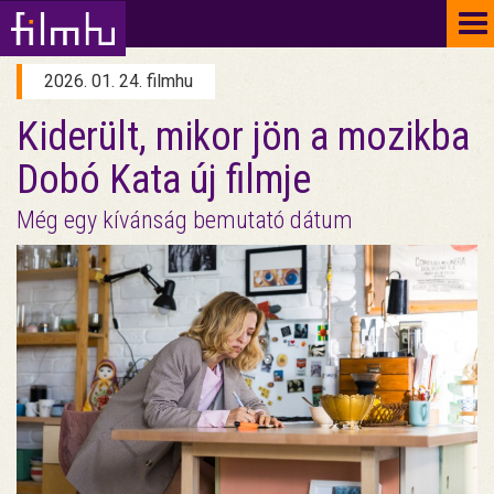
To
na
2026. 01. 24. filmhu
Kiderült, mikor jön a mozikba
Dobó Kata új filmje
Még egy kívánság bemutató dátum