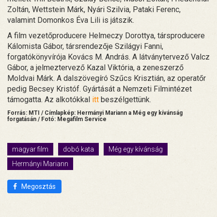
Zoltán, Wettstein Márk, Nyári Szilvia, Pataki Ferenc,
valamint Domonkos Éva Lili is játszik.
A film vezetőproducere Helmeczy Dorottya, társproducere
Kálomista Gábor, társrendezője Szilágyi Fanni,
forgatókönyvírója Kovács M. András. A látványtervező Valcz
Gábor, a jelmeztervező Kazal Viktória, a zeneszerző
Moldvai Márk. A dalszövegíró Szűcs Krisztián, az operatőr
pedig Becsey Kristóf. Gyártását a Nemzeti Filmintézet
támogatta. Az alkotókkal
itt
beszélgettünk.
Forrás: MTI / Címlapkép: Hermányi Mariann a Még egy kívánság
forgatásán / Fotó: Megafilm Service
magyar film
dobó kata
Még egy kívánság
Hermányi Mariann
Megosztás