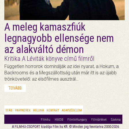
A meleg kamaszfiúk
legnagyobb ellensége nem
az alakváltó démon
Kritika A Léviták könyve című filmről
Független horrorok dominálják az idei nyarat, a Hokum, a
Backrooms és a Megszállottság után már itt is az újabb
trónkövetelő: az elsőfilmes ausztrál…
TOVÁBB
STÁB
PARTNEREK
RÓLUNK
KONTAKT
ADATVÉDELEM
Filmhu
HMDB
FilmInHungary
Filmtörténet
Szakma
A FILMHU-CSOPORT kiadója Film.hu Kft. © Minden jog fenntartva 2000-2026