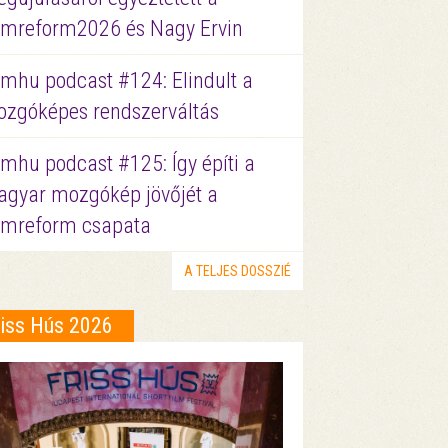
lmreform2026 és Nagy Ervin
lmhu podcast #124: Elindult a
zgóképes rendszerváltás
lmhu podcast #125: Így építi a
gyar mozgókép jövőjét a
lmreform csapata
A TELJES DOSSZIÉ
riss Hús 2026