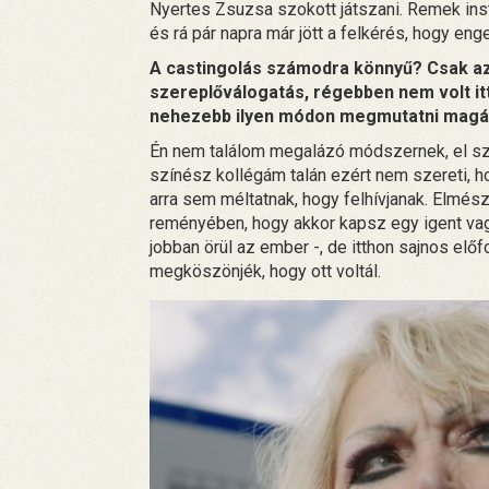
Nyertes Zsuzsa szokott játszani. Remek inst
és rá pár napra már jött a felkérés, hogy en
A castingolás számodra könnyű? Csak az e
szereplőválogatás, régebben nem volt itt
nehezebb ilyen módon megmutatni magá
Én nem találom megalázó módszernek, el szo
színész kollégám talán ezért nem szereti, 
arra sem méltatnak, hogy felhívjanak. Elmész
reményében, hogy akkor kapsz egy igent vag
jobban örül az ember -, de itthon sajnos elő
megköszönjék, hogy ott voltál.