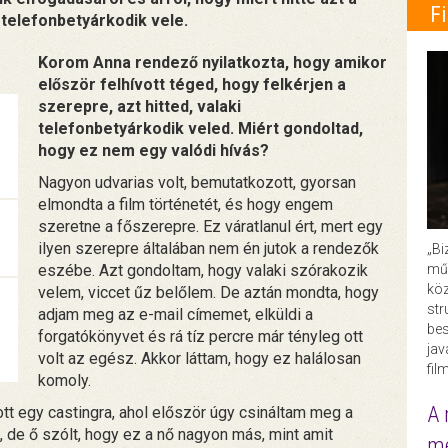
F
telefonbetyárkodik vele.
Korom Anna rendező nyilatkozta, hogy amikor
először felhívott téged, hogy felkérjen a
szerepre, azt hitted, valaki
telefonbetyárkodik veled. Miért gondoltad,
hogy ez nem egy valódi hívás?
Nagyon udvarias volt, bemutatkozott, gyorsan
elmondta a film történetét, és hogy engem
szeretne a főszerepre. Ez váratlanul ért, mert egy
ilyen szerepre általában nem én jutok a rendezők
„Bi
műk
eszébe. Azt gondoltam, hogy valaki szórakozik
köz
velem, viccet űz belőlem. De aztán mondta, hogy
str
adjam meg az e-mail címemet, elküldi a
bes
forgatókönyvet és rá tíz percre már tényleg ott
ja
volt az egész. Akkor láttam, hogy ez halálosan
fil
komoly.
A 
ott egy castingra, ahol először úgy csináltam meg a
, de ő szólt, hogy ez a nő nagyon más, mint amit
me