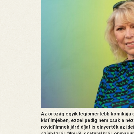
Az ország egyik legismertebb komikája
kisfilmjében, ezzel pedig nem csak a né
rövidfilmnek járó díjat is elnyerték az i
színházról, filmről, skatulyákról, önmagu