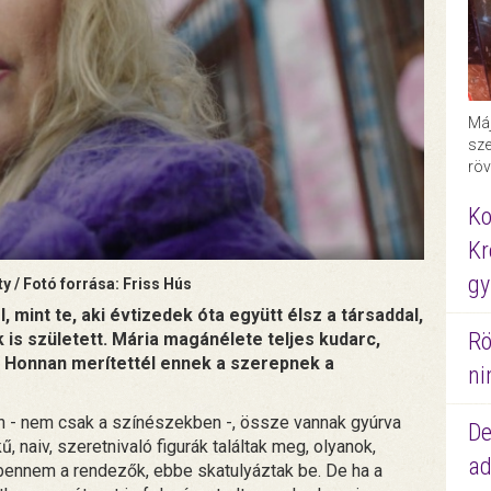
Máj
sze
röv
Ko
Kr
gy
 / Fotó forrása: Friss Hús
l, mint te, aki évtizedek óta együtt élsz a társaddal,
Rö
 is született. Mária magánélete teljes kudarc,
. Honnan merítettél ennek a szerepnek a
ni
 - nem csak a színészekben -, össze vannak gyúrva
De
, naiv, szeretnivaló figurák találtak meg, olyanok,
ad
 bennem a rendezők, ebbe skatulyáztak be. De ha a