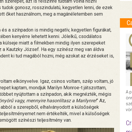
szerepét, azt is felszínre tudtam volna hozni
tudok gonosz, rosszindulatú, kegyetlen lenni, de ezek
llett őket használnom, meg a magánéletemben sem
C
 és a színpadon is mindig negatív, kegyetlen figurákat,
tében kenyérre lehetett kenni. Jólelkű, csodálatos
a külseje miatt a filmekben mindig ilyen szerepeket
naz a Kautzky József. Ha egy színész meg van áldva
dent ki tud magából hozni, még azokat az érzéseket is,
ltam elkönyvelve. Igaz, csinos voltam, szép voltam, jó
repet kaptam, mondjuk Marilyn Monroe-t játszottam,
A p
többet nyújtottam a színpadon, akik megnézték, mégis
önr
önyörű vagy, mennyire hasonlítasz a Marilynre!
” Az,
szé
 abból a szerepből, elhalványodott a külsőségek
vör
 teljesítményemet nem értékelték, mivel a külsőségek
 emögött színészi teljesítmény van.
Cr