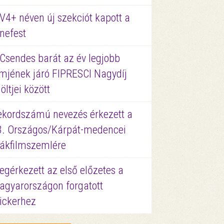
V4+ néven új szekciót kapott a
nefest
 Csendes barát az év legjobb
lmjének járó FIPRESCI Nagydíj
löltjei között
ekordszámú nevezés érkezett a
3. Országos/Kárpát-medencei
iákfilmszemlére
gérkezett az első előzetes a
agyarországon forgatott
ickerhez