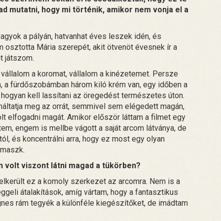
d mutatni, hogy mi történik, amikor nem vonja el a
 vagyok a pályán, hatvanhat éves leszek idén, és
osztotta Mária szerepét, akit ötvenöt évesnek ír a
őt játszom.
vállalom a koromat, vállalom a kinézetemet. Persze
, a fürdőszobámban három kiló krém van, egy időben a
ogyan kell lassítani az öregedést természetes úton.
náltatja meg az orrát, semmivel sem elégedett magán,
t elfogadni magát. Amikor először láttam a filmet egy
tem, engem is mellbe vágott a saját arcom látványa, de
ól, és koncentrálni arra, hogy ez most egy olyan
 maszk.
n volt viszont látni magad a tükörben?
elkerült ez a komoly szerkezet az arcomra. Nem is a
ggeli átalakítások, amíg vártam, hogy a fantasztikus
nes rám tegyék a különféle kiegészítőket, de imádtam