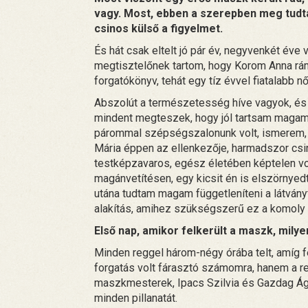
vagy. Most, ebben a szerepben meg tudta
csinos külső a figyelmet.
És hát csak eltelt jó pár év, negyvenkét éve
megtisztelőnek tartom, hogy Korom Anna rám 
forgatókönyv, tehát egy tíz évvel fiatalabb n
Abszolút a természetesség híve vagyok, és 
mindent megteszek, hogy jól tartsam magam
párommal szépségszalonunk volt, ismerem, h
Mária éppen az ellenkezője, harmadszor csi
testképzavaros, egész életében képtelen vol
magánvetítésen, egy kicsit én is elszörnyed
utána tudtam magam függetleníteni a látványt
alakítás, amihez szükségszerű ez a komoly
Első nap, amikor felkerült a maszk, milye
Minden reggel három-négy órába telt, amíg f
forgatás volt fárasztó számomra, hanem a re
maszkmesterek, Ipacs Szilvia és Gazdag Ág
minden pillanatát.