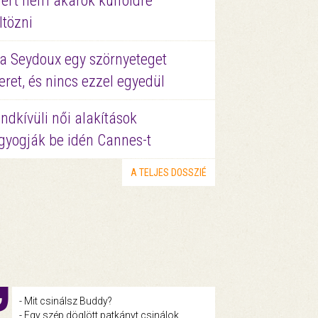
ért nem akarok külföldre
ltözni
a Seydoux egy szörnyeteget
eret, és nincs ezzel egyedül
ndkívüli női alakítások
gyogják be idén Cannes-t
A TELJES DOSSZIÉ
- Mit csinálsz Buddy?
- Egy szép döglött patkányt csinálok.