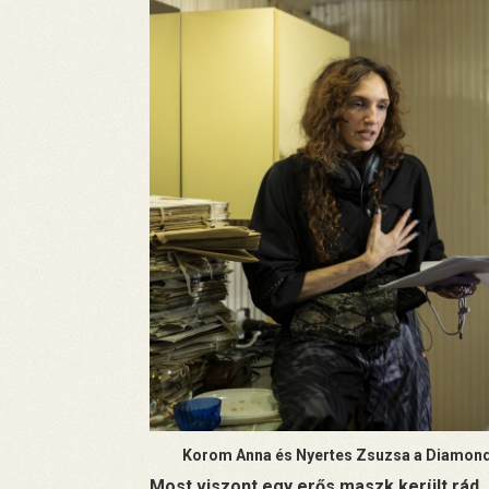
Korom Anna és Nyertes Zsuzsa a Diamond
Most viszont egy erős maszk került rád, 