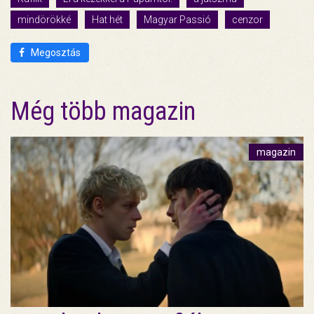
mindörökké
Hat hét
Magyar Passió
cenzor
Megosztás
Még több magazin
magazin