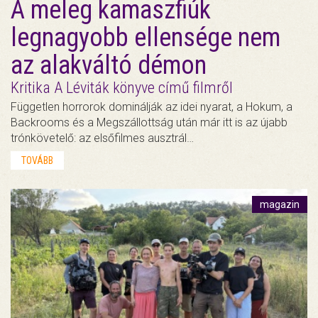
A meleg kamaszfiúk
legnagyobb ellensége nem
az alakváltó démon
Kritika A Léviták könyve című filmről
Független horrorok dominálják az idei nyarat, a Hokum, a
Backrooms és a Megszállottság után már itt is az újabb
trónkövetelő: az elsőfilmes ausztrál…
TOVÁBB
magazin