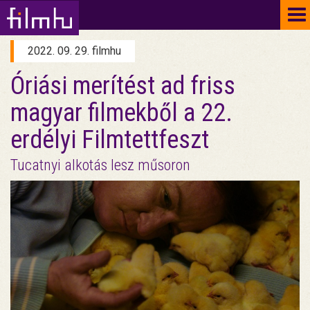
To
na
2022. 09. 29. filmhu
Óriási merítést ad friss
magyar filmekből a 22.
erdélyi Filmtettfeszt
Tucatnyi alkotás lesz műsoron