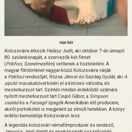
Hat hét
Kolozsvárra érkezik Halász Judit, aki október 7-én ünnepli
80. születésnapját, a szervezők két filmet
(
Pókfoci
,
Szerelmesfilm
) vetítenek a tiszteletére. A
magyar filmtörténet nagyjai közül Kolozsvárra várják
a
Pókfoci
rendezőjét, Rózsa Jánost és Gazdag Gyulát, aki
A
sípoló macskakövet
kíséri el a kincses városba, és
mesterkurzust tart. Szintén minden érdeklődő számára
nyitott mesterkurzust tart Csupó Gábor, a
Simpson
család
és a
Fecsegő tipegők
Amerikában élő producere,
akiről portrékötet is megjelent az elmúlt hetekben. A könyv
erdélyi bemutatója Kolozsváron lesz.
A legendás kolozsvári némafilmproducer és rendező,
Janovics Jenő életét és munkásságát összefoglaló,