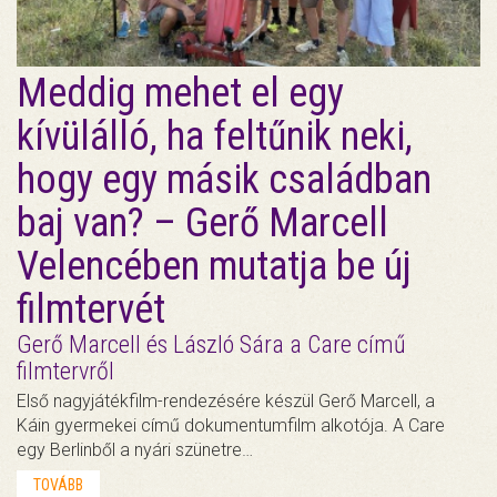
Meddig mehet el egy
kívülálló, ha feltűnik neki,
hogy egy másik családban
baj van? – Gerő Marcell
Velencében mutatja be új
filmtervét
Gerő Marcell és László Sára a Care című
filmtervről
Első nagyjátékfilm-rendezésére készül Gerő Marcell, a
Káin gyermekei című dokumentumfilm alkotója. A Care
egy Berlinből a nyári szünetre…
TOVÁBB