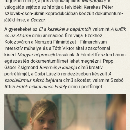
független filmje, a posztapokaliptikus
Mindörökké
. A
válogatás sajátos színfoltja a felvidéki Kerekes Péter
szlovák-cseh-ukrán koprodukcióban készült dokumentum-
játékfilmje, a
Cenzor
.
A gyerekeket az
El a kezekkel a papámtól!
, valamint
A kuflik
és az Akármi
című animációs film várja. Ezekhez
Kolozsváron a Nemzeti Filmintézet - Filmarchívum
interaktív műhelye és a Tóth Viktor által szaxofonnal
kísért
Magyar népmesék
társulnak. A Filmtettfeszten három
egészestés dokumentumfilmet lehet megnézni: Papp
Gábor Zsigmond
Bereményi kalapja
című kreatív
portréfilmjét, a Csibi László rendezésében készült
A
szocializmus hátsó bejárata
című alkotást, valamint Szabó
Attila
Erdők nélkül nincs Erdély
című riportfilmjét.