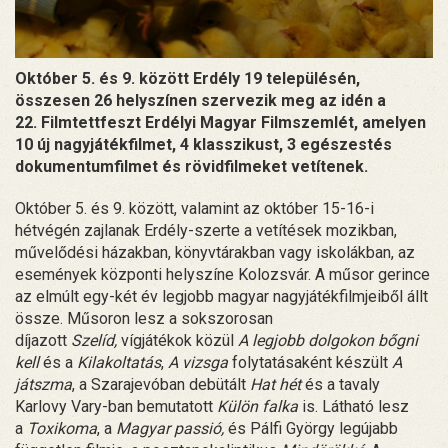
Október 5. és 9. között Erdély 19 településén,
összesen 26 helyszínen szervezik meg az idén a
22. Filmtettfeszt Erdélyi Magyar Filmszemlét, amelyen
10 új nagyjátékfilmet, 4 klasszikust, 3 egészestés
dokumentumfilmet és rövidfilmeket vetítenek.
Október 5. és 9. között, valamint az október 15-16-i
hétvégén zajlanak Erdély-szerte a vetítések mozikban,
művelődési házakban, könyvtárakban vagy iskolákban, az
események központi helyszíne Kolozsvár. A műsor gerince
az elmúlt egy-két év legjobb magyar nagyjátékfilmjeiből állt
össze. Műsoron lesz a sokszorosan
díjazott
Szelíd,
vígjátékok közül
A legjobb dolgokon bőgni
kell
és a
Kilakoltatás
,
A vizsga
folytatásaként készült
A
játszma
, a Szarajevóban debütált
Hat hét
és a tavaly
Karlovy Vary-ban bemutatott
Külön falka
is. Látható lesz
a
Toxikoma
, a
Magyar passió,
és Pálfi György legújabb