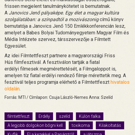
frissen megjelent tanulmánykötetet is bemutatnak.
A
Janovics Jenő pályaképe. Egy élet a magyar kultúra
szolgálatában: a színpadtól a mozivászonig
című könyv
bemutatója a Janovics Jenő 150 Emlékkonferencián lesz,
amelyet a Babes Bolyai Tudományegyetem Magyar Film és
Média Intézete szervez, társszervezője a Filmtett
Egyesület.
Az idei Filmtettfeszt partnere a magyarországi Friss
Hús filmfesztivál. A fesztiválon tartják a fiatal
erdélyi filmesek megmérettetését, a Filmgaloppot is,
amelyen tíz fiatal erdélyi rendező filmje mérettetik meg. A
fesztivál teljes programja elérhető a Filmtettfeszt
hivatalos
oldalán
.
Forrás: MTI / Címlapon: Csuja László-Nemes Anna: Szelíd
filmtettfeszt
Erdély
szelíd
Külön falka
A legjobb dolgokon bőgni kell
toxikoma
Kilakoltatás
Kuflik
El a kezekkel a Papámtól!
a játszma