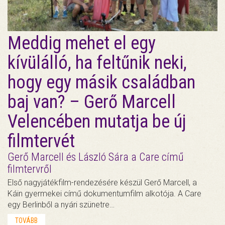
Meddig mehet el egy
kívülálló, ha feltűnik neki,
hogy egy másik családban
baj van? – Gerő Marcell
Velencében mutatja be új
filmtervét
Gerő Marcell és László Sára a Care című
filmtervről
Első nagyjátékfilm-rendezésére készül Gerő Marcell, a
Káin gyermekei című dokumentumfilm alkotója. A Care
egy Berlinből a nyári szünetre…
TOVÁBB