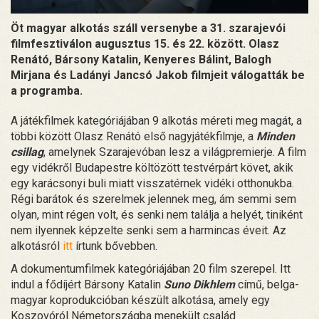
Öt magyar alkotás száll versenybe a 31. szarajevói
filmfesztiválon augusztus 15. és 22. között. Olasz
Renátó, Bársony Katalin, Kenyeres Bálint, Balogh
Mirjana és Ladányi Jancsó Jakob filmjeit válogatták be
a programba.
A játékfilmek kategóriájában 9 alkotás méreti meg magát, a
többi között Olasz Renátó első nagyjátékfilmje, a
Minden
csillag
, amelynek Szarajevóban lesz a világpremierje. A film
egy vidékről Budapestre költözött testvérpárt követ, akik
egy karácsonyi buli miatt visszatérnek vidéki otthonukba.
Régi barátok és szerelmek jelennek meg, ám semmi sem
olyan, mint régen volt, és senki nem találja a helyét, tiniként
nem ilyennek képzelte senki sem a harmincas éveit. Az
alkotásról
itt
írtunk bővebben.
A dokumentumfilmek kategóriájában 20 film szerepel. Itt
indul a fődíjért Bársony Katalin
Suno Dikhlem
című, belga-
magyar koprodukcióban készült alkotása, amely egy
Koszovóról Németországba menekült család