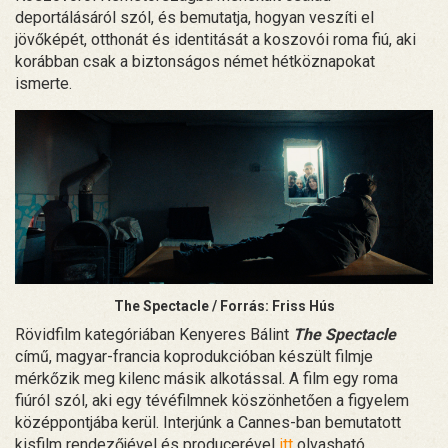
deportálásáról szól, és bemutatja, hogyan veszíti el
jövőképét, otthonát és identitását a koszovói roma fiú, aki
korábban csak a biztonságos német hétköznapokat
ismerte.
The Spectacle / Forrás: Friss Hús
Rövidfilm kategóriában Kenyeres Bálint
The Spectacle
című, magyar-francia koprodukcióban készült filmje
mérkőzik meg kilenc másik alkotással. A film egy roma
fiúról szól, aki egy tévéfilmnek köszönhetően a figyelem
középpontjába kerül. Interjúnk a Cannes-ban bemutatott
kisfilm rendezőjével és producerével
itt
olvasható.