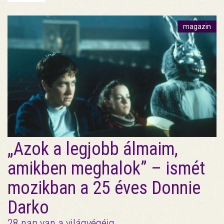
magazin
„Azok a legjobb álmaim,
amikben meghalok” – ismét
mozikban a 25 éves Donnie
Darko
28 nap van a világvégéig