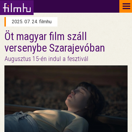
To
na
2025. 07. 24. filmhu
Öt magyar film száll
versenybe Szarajevóban
Augusztus 15-én indul a fesztivál