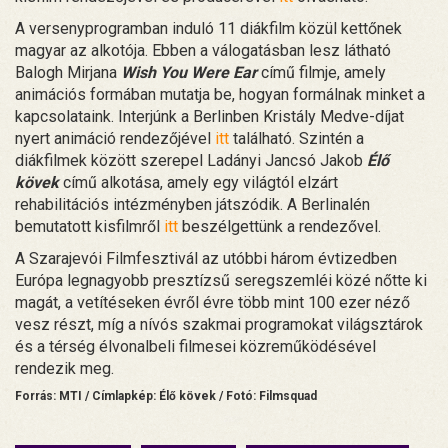
A versenyprogramban induló 11 diákfilm közül kettőnek
magyar az alkotója. Ebben a válogatásban lesz látható
Balogh Mirjana
Wish You Were Ear
című filmje, amely
animációs formában mutatja be, hogyan formálnak minket a
kapcsolataink. Interjúnk a Berlinben Kristály Medve-díjat
nyert animáció rendezőjével
itt
található. Szintén a
diákfilmek között szerepel Ladányi Jancsó Jakob
Élő
kövek
című alkotása, amely egy világtól elzárt
rehabilitációs intézményben játszódik. A Berlinalén
bemutatott kisfilmről
itt
beszélgettünk a rendezővel.
A Szarajevói Filmfesztivál az utóbbi három évtizedben
Európa legnagyobb presztízsű seregszemléi közé nőtte ki
magát, a vetítéseken évről évre több mint 100 ezer néző
vesz részt, míg a nívós szakmai programokat világsztárok
és a térség élvonalbeli filmesei közreműködésével
rendezik meg.
Forrás: MTI / Címlapkép: Élő kövek / Fotó: Filmsquad