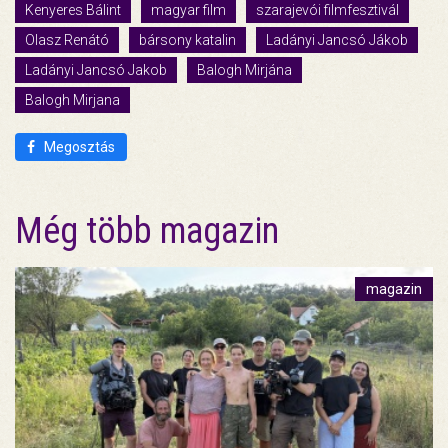
Kenyeres Bálint
magyar film
szarajevói filmfesztivál
Olasz Renátó
bársony katalin
Ladányi Jancsó Jákob
Ladányi Jancsó Jakob
Balogh Mirjána
Balogh Mirjana
Megosztás
Még több magazin
magazin