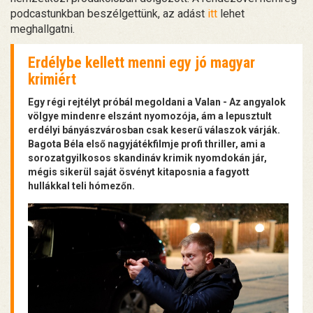
podcastunkban beszélgettünk, az adást
itt
lehet
meghallgatni.
Erdélybe kellett menni egy jó magyar
krimiért
Egy régi rejtélyt próbál megoldani a Valan - Az angyalok
völgye mindenre elszánt nyomozója, ám a lepusztult
erdélyi bányászvárosban csak keserű válaszok várják.
Bagota Béla első nagyjátékfilmje profi thriller, ami a
sorozatgyilkosos skandináv krimik nyomdokán jár,
mégis sikerül saját ösvényt kitaposnia a fagyott
hullákkal teli hómezőn.