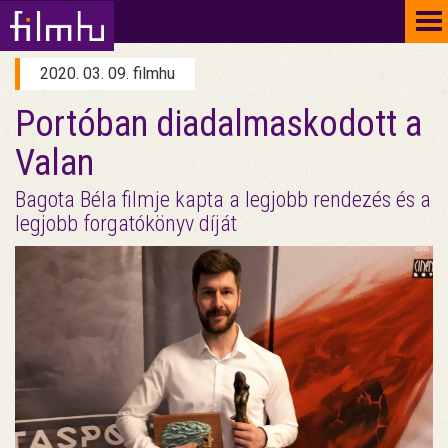
To
na
2020. 03. 09. filmhu
Portóban diadalmaskodott a
Valan
Bagota Béla filmje kapta a legjobb rendezés és a
legjobb forgatókönyv díját