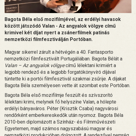
Bagota Béla első mozifilmjével, az erdélyi havasok
között játszódó Valan - Az angyalok völgye című
krimivel két díjat nyert a zsánerfilmek patinás
nemzetközi filmfesztiválján Portóban.
Magyar sikerrel zárult a hétvégén a 40. Fantasporto
nemzetközi filmfesztivált Portugáliában. Bagota Bélát a
Valan – Az angyalok völgye
című lélektani krimiért a
legjobb rendező és a legjobb forgatókönyvíró díjával
tüntette ki a portói filmfesztivál szakmai zsűrije. A díjakat
Bagota Béla személyesen vette át szombat este Portóban.
Bagota Béla első mozifilmje feszült és szívszorító
lélektani krimi, melynek fő helyszíne Valan, a hólepte
erdélyi bányaváros. Péter (Krisztik Csaba) nagyvárosi
rendőrként emberkereskedők után nyomoz. Bagota Béla
2010-ben diplomázott a Színház- és Filmművészeti
Egyetemen, majd számos nagyszabású magyar és
nemzetközi produkcióban dolgozott. A rendezővel nemrég