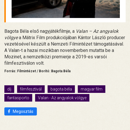
Bagota Béla első nagyjátékfilmje, a
Valan – Az angyalok
völgye
a Mátrix Film produkciójában Kántor László producer
vezetésével készült a Nemzeti Filmintézet támogatásával.
A Valan-t a hazai mozikban novemberben mutatta be a
Mozinet, a nemzetközi premierje a 2019-es varsói
filmfesztiválon volt.
Forrás: Filmintézet / Borító: Bagota Béla
díj
filmfesztivál
bagota béla
magyar film
fantasporto
Valan - Az angyalok völgye
Megosztás