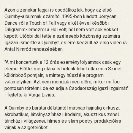
Azon a zenekar tagjai is csodálkoztak, hogy az első
Quimby-albumnak számító, 1995-ben kiadott Jerrycan
Dance-ről a Touch of Fall vagy a két évvel későbbi
Diligramm-lemezről a Hol volt, hol nem volt sok voksot
kapott. Utóbbi dal tette a szélesebb közönség számára
igazán ismertté a Quimbyt, és erre készült az első videó is,
Antal Nimród rendezésében.
"A mi koncertünk a 12 órás eseményfolyamnak csak egy
eleme. Előtte, meg utána is belénk lehet ütközni a Sziget
különböző pontjain, a mintegy húszféle program
valamelyikén. Azt nem mondjuk meg előre, mikor mi fog
pontosan történni, de ez adja a Csodaország igazi izgalmát"
- fejtette ki Varga Livius.
A Quimby és barátai délutántól másnap hajnalig cirkuszi,
akrobatikus, látványszínházi, irodalmi, akusztikus zenei,
táncházi, világzenei, filmes és slam poetry-produkciókra
várják a szigetelőket.