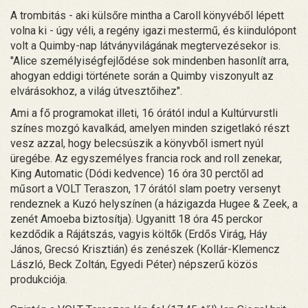
A trombitás - aki külsőre mintha a Caroll könyvéből lépett
volna ki - úgy véli, a regény igazi mestermű, és kiindulópont
volt a Quimby-nap látványvilágának megtervezésekor is.
"Alice személyiségfejlődése sok mindenben hasonlít arra,
ahogyan eddigi története során a Quimby viszonyult az
elvárásokhoz, a világ útvesztőihez".
Ami a fő programokat illeti, 16 órától indul a Kultúrvurstli
színes mozgó kavalkád, amelyen minden szigetlakó részt
vesz azzal, hogy belecsúszik a könyvből ismert nyúl
üregébe. Az egyszemélyes francia rock and roll zenekar,
King Automatic (Dódi kedvence) 16 óra 30 perctől ad
műsort a VOLT Teraszon, 17 órától slam poetry versenyt
rendeznek a Kuzó helyszínen (a házigazda Hugee & Zeek, a
zenét Amoeba biztosítja). Ugyanitt 18 óra 45 perckor
kezdődik a Rájátszás, vagyis költők (Erdős Virág, Háy
János, Grecsó Krisztián) és zenészek (Kollár-Klemencz
László, Beck Zoltán, Egyedi Péter) népszerű közös
produkciója.