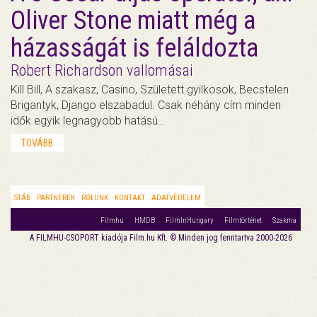
Oliver Stone miatt még a
házasságát is feláldozta
Robert Richardson vallomásai
Kill Bill, A szakasz, Casino, Született gyilkosok, Becstelen
Brigantyk, Django elszabadul. Csak néhány cím minden
idők egyik legnagyobb hatású…
TOVÁBB
STÁB
PARTNEREK
RÓLUNK
KONTAKT
ADATVÉDELEM
Filmhu
HMDB
FilmInHungary
Filmtörténet
Szakma
A FILMHU-CSOPORT kiadója Film.hu Kft. © Minden jog fenntartva 2000-2026