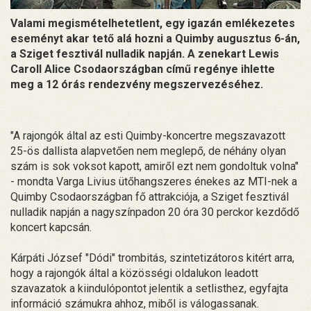
Valami megismételhetetlent, egy igazán emlékezetes
eseményt akar tető alá hozni a Quimby augusztus 6-án,
a Sziget fesztivál nulladik napján. A zenekart Lewis
Caroll Alice Csodaországban című regénye ihlette
meg a 12 órás rendezvény megszervezéséhez.
"A rajongók által az esti Quimby-koncertre megszavazott
25-ös dallista alapvetően nem meglepő, de néhány olyan
szám is sok voksot kapott, amiről ezt nem gondoltuk volna"
- mondta Varga Livius ütőhangszeres énekes az MTI-nek a
Quimby Csodaországban fő attrakciója, a Sziget fesztivál
nulladik napján a nagyszínpadon 20 óra 30 perckor kezdődő
koncert kapcsán.
Kárpáti József "Dódi" trombitás, szintetizátoros kitért arra,
hogy a rajongók által a közösségi oldalukon leadott
szavazatok a kiindulópontot jelentik a setlisthez, egyfajta
információ számukra ahhoz, miből is válogassanak.