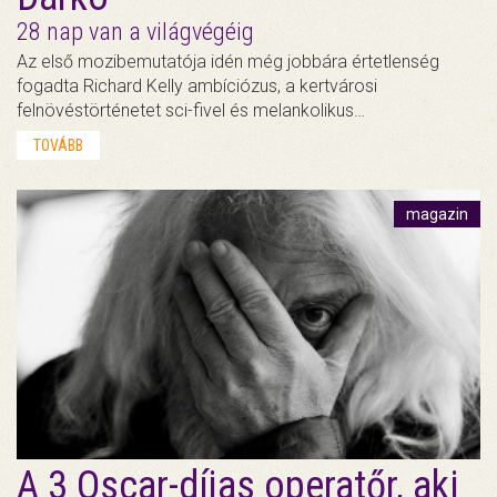
28 nap van a világvégéig
Az első mozibemutatója idén még jobbára értetlenség
fogadta Richard Kelly ambíciózus, a kertvárosi
felnövéstörténetet sci-fivel és melankolikus…
TOVÁBB
magazin
A 3 Oscar-díjas operatőr, aki