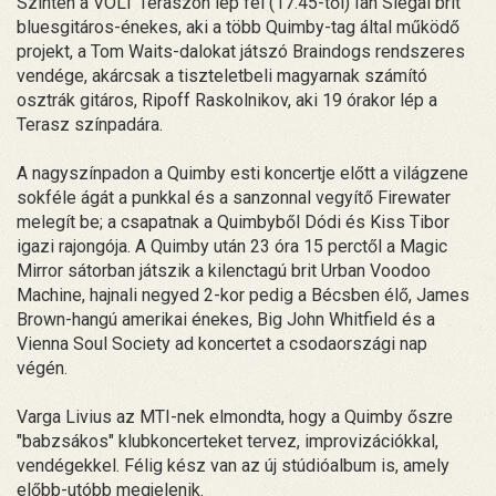
Szintén a VOLT Teraszon lép fel (17.45-től) Ian Siegal brit
bluesgitáros-énekes, aki a több Quimby-tag által működő
projekt, a Tom Waits-dalokat játszó Braindogs rendszeres
vendége, akárcsak a tiszteletbeli magyarnak számító
osztrák gitáros, Ripoff Raskolnikov, aki 19 órakor lép a
Terasz színpadára.
A nagyszínpadon a Quimby esti koncertje előtt a világzene
sokféle ágát a punkkal és a sanzonnal vegyítő Firewater
melegít be; a csapatnak a Quimbyből Dódi és Kiss Tibor
igazi rajongója. A Quimby után 23 óra 15 perctől a Magic
Mirror sátorban játszik a kilenctagú brit Urban Voodoo
Machine, hajnali negyed 2-kor pedig a Bécsben élő, James
Brown-hangú amerikai énekes, Big John Whitfield és a
Vienna Soul Society ad koncertet a csodaországi nap
végén.
Varga Livius az MTI-nek elmondta, hogy a Quimby őszre
"babzsákos" klubkoncerteket tervez, improvizációkkal,
vendégekkel. Félig kész van az új stúdióalbum is, amely
előbb-utóbb megjelenik.