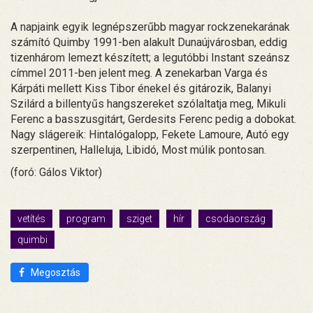
A napjaink egyik legnépszerűbb magyar rockzenekarának
számító Quimby 1991-ben alakult Dunaújvárosban, eddig
tizenhárom lemezt készített; a legutóbbi Instant szeánsz
címmel 2011-ben jelent meg. A zenekarban Varga és
Kárpáti mellett Kiss Tibor énekel és gitározik, Balanyi
Szilárd a billentyűs hangszereket szólaltatja meg, Mikuli
Ferenc a basszusgitárt, Gerdesits Ferenc pedig a dobokat.
Nagy slágereik: Hintalógalopp, Fekete Lamoure, Autó egy
szerpentinen, Halleluja, Libidó, Most múlik pontosan.
(foró: Gálos Viktor)
vetítés
program
sziget
hír
csodaország
quimbi
Megosztás