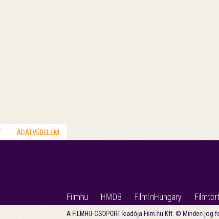
T
ADATVÉDELEM
Filmhu
HMDB
FilmInHungary
Filmtör
A FILMHU-CSOPORT kiadója Film.hu Kft. © Minden jog f