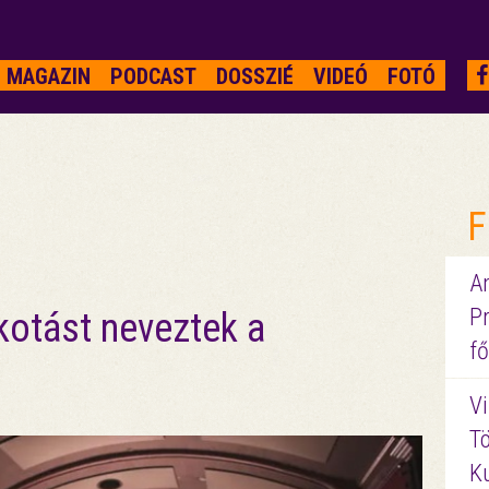
MAGAZIN
PODCAST
DOSSZIÉ
VIDEÓ
FOTÓ
F
A
P
otást neveztek a
fő
Vi
Tö
K