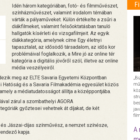
F
Idén három kategóriában, fotó- és filmművészet,
színházművészet, valamint irodalom témában
várták a pályaműveket. Külön értékelte a zsűri a
diákfilmeket, valamint felsőoktatásban tanuló
hallgatók kísérleti és vizsgafilmjeit. Az egyik
diákkategória, amelynek címe Egy életnyi
tapasztalat, az idősödő társadalom, az idős kor
problémáival foglalkozik, a Mire jó az online tér
kategória a digitális jövőről szól, illetve az online
média veszélyeiről.
dezik meg az ELTE Savaria Egyetemi Központban
„Bi
műk
si Hatóság és a Savaria Filmakadémia egyesület közös
köz
amely a médiatudatosságot állítja a középpontjába.
str
álával zárul a szombathelyi AGORA
bes
egóriák győztesei vehetnek át díjakat, de két
ja
fil
- és Jászai-díjas színművész, a nemzet színésze,
A 
rendező kapja.
me