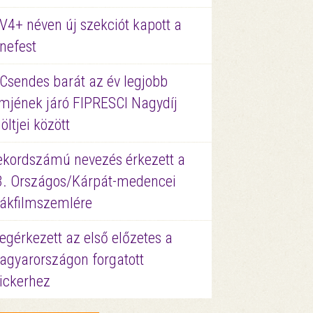
V4+ néven új szekciót kapott a
nefest
 Csendes barát az év legjobb
lmjének járó FIPRESCI Nagydíj
löltjei között
ekordszámú nevezés érkezett a
3. Országos/Kárpát-medencei
iákfilmszemlére
gérkezett az első előzetes a
agyarországon forgatott
ickerhez