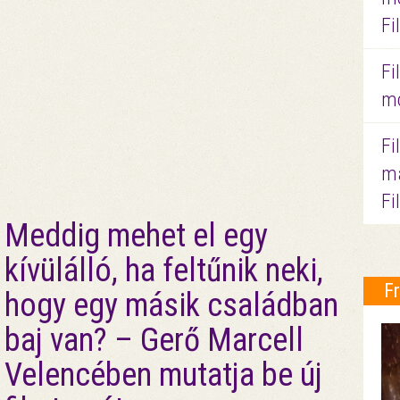
Fi
Fi
mo
Fi
ma
Fi
Meddig mehet el egy
kívülálló, ha feltűnik neki,
F
hogy egy másik családban
baj van? – Gerő Marcell
Velencében mutatja be új