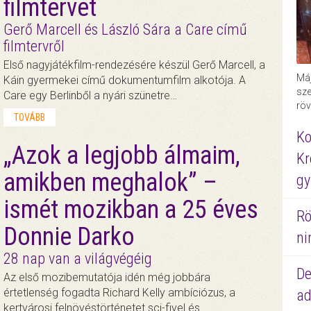
filmtervét
Gerő Marcell és László Sára a Care című
filmtervről
Első nagyjátékfilm-rendezésére készül Gerő Marcell, a
Máj
Káin gyermekei című dokumentumfilm alkotója. A
sze
Care egy Berlinből a nyári szünetre…
röv
TOVÁBB
Ko
„Azok a legjobb álmaim,
Kr
amikben meghalok” –
gy
ismét mozikban a 25 éves
Rö
Donnie Darko
ni
28 nap van a világvégéig
De
Az első mozibemutatója idén még jobbára
értetlenség fogadta Richard Kelly ambíciózus, a
ad
kertvárosi felnövéstörténetet sci-fivel és