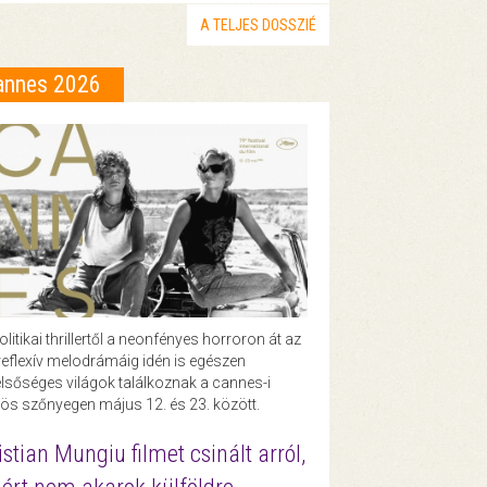
A TELJES DOSSZIÉ
annes 2026
olitikai thrillertől a neonfényes horroron át az
eflexív melodrámáig idén is egészen
lsőséges világok találkoznak a cannes-i
ös szőnyegen május 12. és 23. között.
istian Mungiu filmet csinált arról,