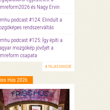
lmreform2026 és Nagy Ervin
lmhu podcast #124: Elindult a
zgóképes rendszerváltás
lmhu podcast #125: Így építi a
gyar mozgókép jövőjét a
lmreform csapata
A TELJES DOSSZIÉ
riss Hús 2026