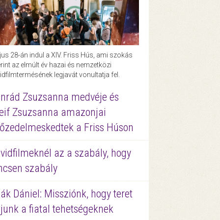
us 28-án indul a XIV. Friss Hús, ami szokás
rint az elmúlt év hazai és nemzetközi
idfilmtermésének legjavát vonultatja fel.
nrád Zsuzsanna medvéje és
eif Zsuzsanna amazonjai
őzedelmeskedtek a Friss Húson
vidfilmeknél az a szabály, hogy
ncsen szabály
ák Dániel: Missziónk, hogy teret
junk a fiatal tehetségeknek