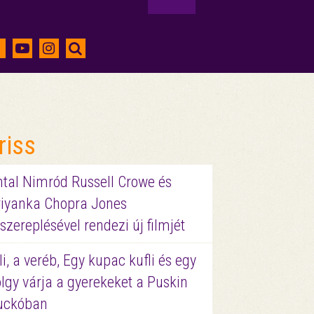
riss
ntal Nimród Russell Crowe és
riyanka Chopra Jones
szereplésével rendezi új filmjét
li, a veréb, Egy kupac kufli és egy
lgy várja a gyerekeket a Puskin
uckóban