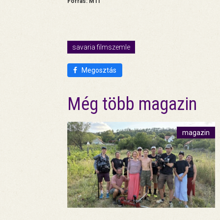
Forrás: MTI
savaria filmszemle
Megosztás
Még több magazin
magazin