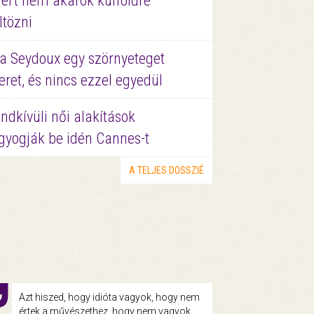
ért nem akarok külföldre
ltözni
a Seydoux egy szörnyeteget
eret, és nincs ezzel egyedül
ndkívüli női alakítások
gyogják be idén Cannes-t
A TELJES DOSSZIÉ
Azt hiszed, hogy idióta vagyok, hogy nem
értek a művészethez, hogy nem vagyok