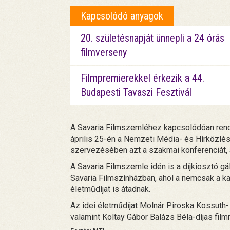
Kapcsolódó anyagok
20. születésnapját ünnepli a 24 órás
filmverseny
Filmpremierekkel érkezik a 44.
Budapesti Tavaszi Fesztivál
A Savaria Filmszemléhez kapcsolódóan ren
április 25-én a Nemzeti Média- és Hírközlé
szervezésében azt a szakmai konferenciát, 
A Savaria Filmszemle idén is a díjkiosztó g
Savaria Filmszínházban, ahol a nemcsak a kat
életműdíjat is átadnak.
Az idei életműdíjat Molnár Piroska Kossuth
valamint Koltay Gábor Balázs Béla-díjas film