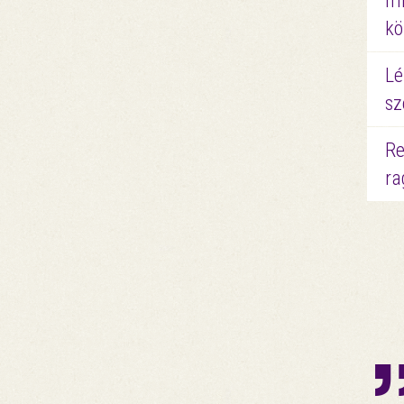
mi
kö
Lé
sz
Re
ra