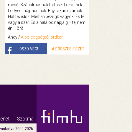
menő. Szánalmasnak tartasz. Lököttnek.
Löttyedt hájpacninak. Egy rakás szarnak.
Hát tévedsz. Mert én pezsgő vagyok. És te
vagy a szar. És a halálod napjáig – te, nem
én – örö
Andy /
A boldogságtól ordítani
OSZD MEG!
AZ ÖSSZES IDÉZET
ténet
Szakma
enntartva 2000-2026