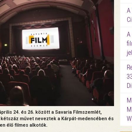
A 
Ci
A
fi
je
R
3
D
Me
M
ilis 24. és 26. között a Savaria Filmszemlét,
W
m kétszáz művet neveztek a Kárpát-medencében és
n élő filmes alkotók.