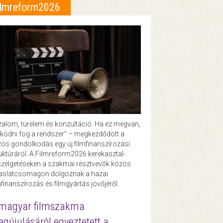
ilmreform2026
zalom, türelem és konzultáció. Ha ez megvan,
ödni fog a rendszer” – megkezdődött a
ös gondolkodás egy új filmfinanszírozási
uktúráról. A Filmreform2026 kerekasztal-
zélgetéseken a szakmai résztvevők közös
vaslatcsomagon dolgoznak a hazai
mfinanszírozás és filmgyártás jövőjéről.
magyar filmszakma
gújulásáról egyeztetett a