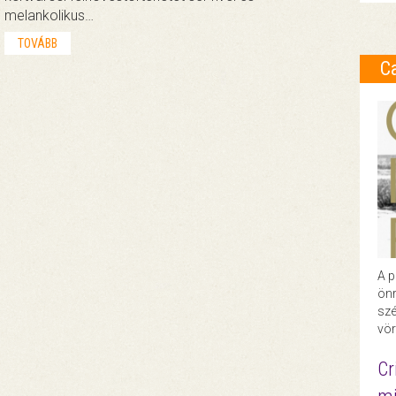
melankolikus…
TOVÁBB
C
A p
önr
szé
vör
Cr