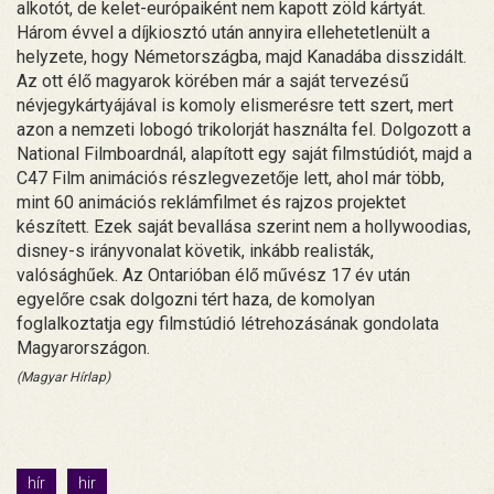
alkotót, de kelet-európaiként nem kapott zöld kártyát.
Három évvel a díjkiosztó után annyira ellehetetlenült a
helyzete, hogy Németországba, majd Kanadába disszidált.
Az ott élő magyarok körében már a saját tervezésű
névjegykártyájával is komoly elismerésre tett szert, mert
azon a nemzeti lobogó trikolorját használta fel. Dolgozott a
National Filmboardnál, alapított egy saját filmstúdiót, majd a
C47 Film animációs részlegvezetője lett, ahol már több,
mint 60 animációs reklámfilmet és rajzos projektet
készített. Ezek saját bevallása szerint nem a hollywoodias,
disney-s irányvonalat követik, inkább realisták,
valósághűek. Az Ontarióban élő művész 17 év után
egyelőre csak dolgozni tért haza, de komolyan
foglalkoztatja egy filmstúdió létrehozásának gondolata
Magyarországon.
(Magyar Hírlap)
hír
hir