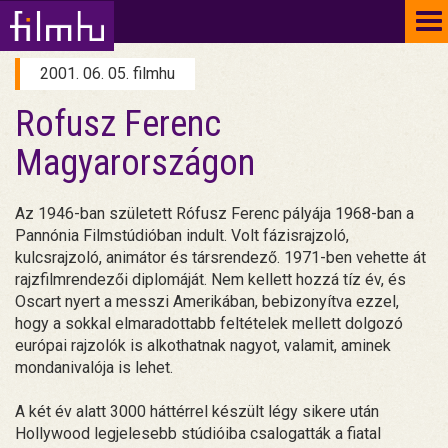
To
na
2001. 06. 05. filmhu
Rofusz Ferenc
Magyarországon
Az 1946-ban született Rófusz Ferenc pályája 1968-ban a
Pannónia Filmstúdióban indult. Volt fázisrajzoló,
kulcsrajzoló, animátor és társrendező. 1971-ben vehette át
rajzfilmrendezői diplomáját. Nem kellett hozzá tíz év, és
Oscart nyert a messzi Amerikában, bebizonyítva ezzel,
hogy a sokkal elmaradottabb feltételek mellett dolgozó
európai rajzolók is alkothatnak nagyot, valamit, aminek
mondanivalója is lehet.
A két év alatt 3000 háttérrel készült légy sikere után
Hollywood legjelesebb stúdióiba csalogatták a fiatal