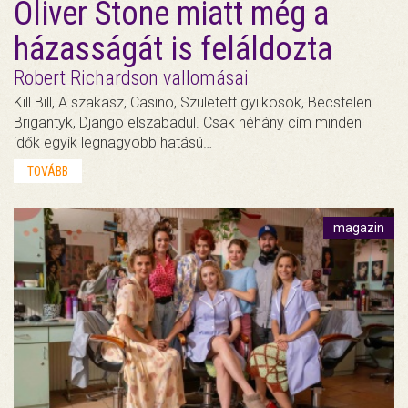
Oliver Stone miatt még a
házasságát is feláldozta
Robert Richardson vallomásai
Kill Bill, A szakasz, Casino, Született gyilkosok, Becstelen
Brigantyk, Django elszabadul. Csak néhány cím minden
idők egyik legnagyobb hatású…
TOVÁBB
magazin