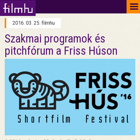
To
na
2016. 03. 25. filmhu
Szakmai programok és
pitchfórum a Friss Húson