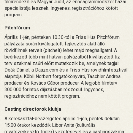
filmrendező és Magyar Judit, az enneagrammódszer hazai
specialistája lesznek. Ingyenes, regisztrációhoz kötött
program.
Pitchfórum
Április 1-jén, pénteken 10.30-tól a Friss Hús Pitchfórum
pályázata során kiválogatott, fejlesztés alatt álló
rövidfilmek terveit (pitcheit) lehet majd meghallgatni. A
beérkezett több mint hatvan pályázatból kiválasztott tíz
terv szakmai zsűri előtt mutatkozik be, amelynek tagjai:
Deák Dániel, a Daazo.com és a Friss Hús rövidfilmfesztivál
alapítója, Köbli Norbert forgatókönyvíró, Taschler Andrea
producer és Kovács Gábor producer. A legjobb filmterv
300.000 forintos díjazásban részesül. Ingyenes,
regisztrációhoz nem kötött program.
Casting directorok klubja
A kerekasztal-beszélgetés április 1-jén, péntek délután
15.00 órakor kezdődik Libor Anita (kulturális
rovatszerkesztő, Index) vezetésével és a castingszakma