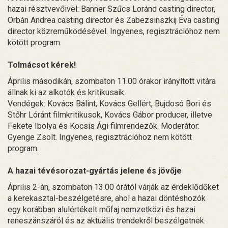
hazai résztvevőivel: Banner Szűcs Loránd casting director,
Orbán Andrea casting director és Zabezsinszkij Éva casting
director közreműködésével. Ingyenes, regisztrációhoz nem
kötött program.
Tolmácsot kérek!
Április másodikán, szombaton 11.00 órakor irányított vitára
állnak ki az alkotók és kritikusaik.
Vendégek: Kovács Bálint, Kovács Gellért, Bujdosó Bori és
Stőhr Lóránt filmkritikusok, Kovács Gábor producer, illetve
Fekete Ibolya és Kocsis Ági filmrendezők. Moderátor:
Gyenge Zsolt. Ingyenes, regisztrációhoz nem kötött
program.
A hazai tévésorozat-gyártás jelene és jövője
Április 2-án, szombaton 13.00 órától várják az érdeklődőket
a kerekasztal-beszélgetésre, ahol a hazai döntéshozók
egy korábban alulértékelt műfaj nemzetközi és hazai
reneszánszáról és az aktuális trendekről beszélgetnek.