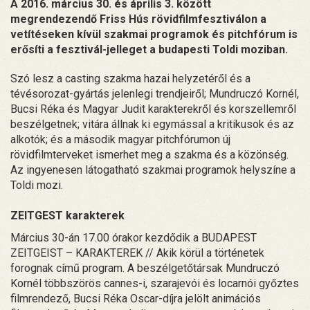
A 2016. március 30. és április 3. között
megrendezendő Friss Hús rövidfilmfesztiválon a
vetítéseken kívül szakmai programok és pitchfórum is
erősíti a fesztivál-jelleget a budapesti Toldi moziban.
Szó lesz a casting szakma hazai helyzetéről és a
tévésorozat-gyártás jelenlegi trendjeiről; Mundruczó Kornél,
Bucsi Réka és Magyar Judit karakterekről és korszellemről
beszélgetnek; vitára állnak ki egymással a kritikusok és az
alkotók; és a második magyar pitchfórumon új
rövidfilmterveket ismerhet meg a szakma és a közönség.
Az ingyenesen látogatható szakmai programok helyszíne a
Toldi mozi.
ZEITGEST karakterek
Március 30-án 17.00 órakor kezdődik a BUDAPEST
ZEITGEIST – KARAKTEREK // Akik körül a történetek
forognak című program. A beszélgetőtársak Mundruczó
Kornél többszörös cannes-i, szarajevói és locarnói győztes
filmrendező, Bucsi Réka Oscar-díjra jelölt animációs