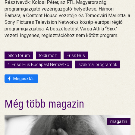
Résztvevők: Kolosi Péter, az RTL Magyarország
programigazgató vezérigazgató-helyettese, Hámori
Barbara, a Content House vezetője és Temesvári Marietta, a
Sony Pictures Television Networks közép-európai régió
programigazgatója. A beszélgetést Varga Attila “Sixx”
vezeti. Ingyenes, regisztrációhoz nem kötött program.
pitch fórum
toldi mozi
Friss Hús
4. Friss Hús Budapest Nemzetkö
szakmai programok
Megosztás
Még több magazin
magazin