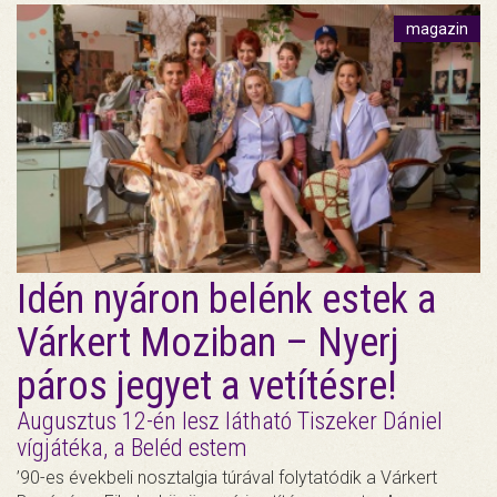
magazin
Idén nyáron belénk estek a
Várkert Moziban – Nyerj
páros jegyet a vetítésre!
Augusztus 12-én lesz látható Tiszeker Dániel
vígjátéka, a Beléd estem
’90-es évekbeli nosztalgia túrával folytatódik a Várkert