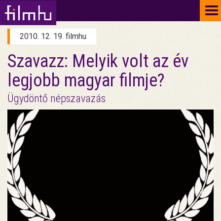
To
na
2010. 12. 19. filmhu
Szavazz: Melyik volt az év
legjobb magyar filmje?
Ügydöntő népszavazás