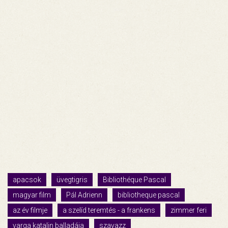
apacsok
üvegtigris
Bibliothéque Pascal
magyar film
Pál Adrienn
bibliotheque pascal
az év filmje
a szelíd teremtés - a frankens
zimmer feri
varga katalin balladája
szavazz