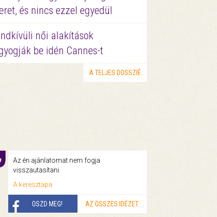
eret, és nincs ezzel egyedül
ndkívüli női alakítások
gyogják be idén Cannes-t
A TELJES DOSSZIÉ
Az én ajánlatomat nem fogja
visszautasítani.
A keresztapa
OSZD MEG!
AZ ÖSSZES IDÉZET