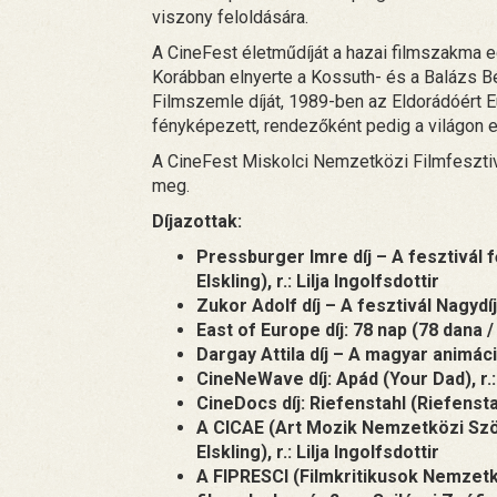
viszony feloldására.
A CineFest életműdíját a hazai filmszakma 
Korábban elnyerte a Kossuth- és a Balázs Bél
Filmszemle díját, 1989-ben az Eldorádóért Eur
fényképezett, rendezőként pedig a világon el
A CineFest Miskolci Nemzetközi Filmfesztiv
meg.
Díjazottak:
Pressburger Imre díj – A fesztivál f
Elskling), r.: Lilja Ingolfsdottir
Zukor Adolf díj – A fesztivál Nagydíja
East of Europe díj: 78 nap (78 dana / 
Dargay Attila díj – A magyar animáci
CineNeWave díj: Apád (Your Dad), r.
CineDocs díj: Riefenstahl (Riefenstah
A CICAE (Art Mozik Nemzetközi Szöv
Elskling), r.: Lilja Ingolfsdottir
A FIPRESCI (Filmkritikusok Nemzetk