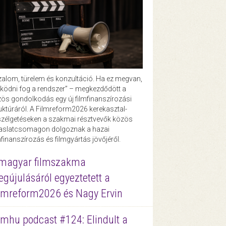
zalom, türelem és konzultáció. Ha ez megvan,
ödni fog a rendszer” – megkezdődött a
ös gondolkodás egy új filmfinanszírozási
uktúráról. A Filmreform2026 kerekasztal-
zélgetéseken a szakmai résztvevők közös
vaslatcsomagon dolgoznak a hazai
mfinanszírozás és filmgyártás jövőjéről.
magyar filmszakma
gújulásáról egyeztetett a
lmreform2026 és Nagy Ervin
lmhu podcast #124: Elindult a