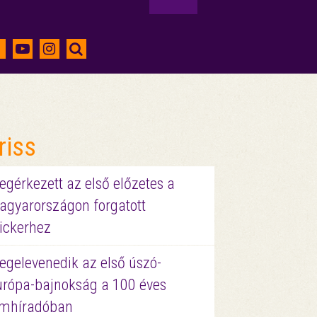
riss
gérkezett az első előzetes a
agyarországon forgatott
ickerhez
egelevenedik az első úszó-
urópa-bajnokság a 100 éves
ilmhíradóban