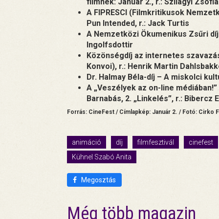
filmnek: Január 2., r.: Szilágyi Zsófia
A FIPRESCI (Filmkritikusok Nemzetkö
Pun Intended, r.: Jack Turtis
A Nemzetközi Ökumenikus Zsűri díja: 
Ingolfsdottir
Közönségdíj az internetes szavazás
Konvoi), r.: Henrik Martin Dahlsbak
Dr. Halmay Béla-díj – A miskolci kul
A „Veszélyek az on-line médiában!” d
Barnabás, 2. „Linkelés”, r.: Bibercz
Forrás: CineFest / Címlapkép: Január 2. / Fotó: Cirko 
animáció
díj
filmfesztivál
cinefest
Kühnel Szabó Anita
Megosztás
Még több magazin