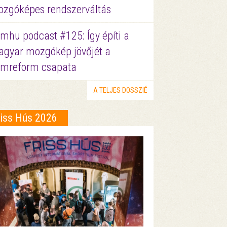
zgóképes rendszerváltás
lmhu podcast #125: Így építi a
gyar mozgókép jövőjét a
lmreform csapata
A TELJES DOSSZIÉ
riss Hús 2026