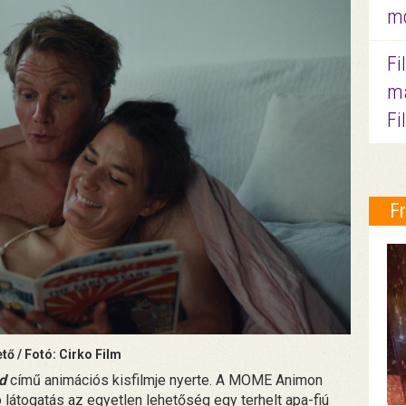
mo
Fi
ma
Fi
F
tő / Fotó: Cirko Film
d
című animációs kisfilmje nyerte. A MOME Animon
 látogatás az egyetlen lehetőség egy terhelt apa-fiú