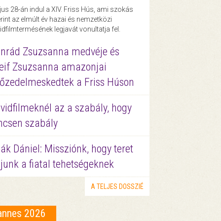
us 28-án indul a XIV. Friss Hús, ami szokás
rint az elmúlt év hazai és nemzetközi
idfilmtermésének legjavát vonultatja fel.
nrád Zsuzsanna medvéje és
eif Zsuzsanna amazonjai
őzedelmeskedtek a Friss Húson
vidfilmeknél az a szabály, hogy
ncsen szabály
ák Dániel: Missziónk, hogy teret
junk a fiatal tehetségeknek
A TELJES DOSSZIÉ
annes 2026