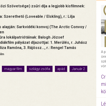
zi Szövetsége) zsűri díja a legjobb kisfilmnek:
Szerethető (Loveable / Elskling), r.: Lilja
 alapján: Sarkvidéki konvoj (The Arctic Convoy /
ken
túra lokálpatriótáinak: Balogh József
iákfilm pályázat díjazottjai: 1. Merülés, r. Juhász
 Eliza Ramóna, 3. Rájössz…, r.: Rengel Tamás
A p
Film
önr
szé
vör
magyar film
szilágyi zsófia
apád
Január 2
Cr
mi
kö
Lé