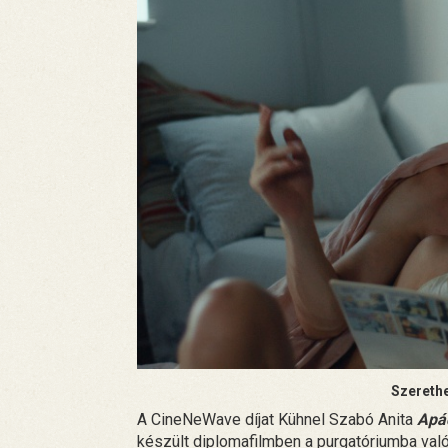
Szerethe
A CineNeWave díjat Kühnel Szabó Anita
Apá
készült diplomafilmben a purgatóriumba való