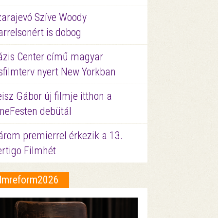
zarajevó Szíve Woody
rrelsonért is dobog
ázis Center című magyar
sfilmterv nyert New Yorkban
isz Gábor új filmje itthon a
ineFesten debütál
árom premierrel érkezik a 13.
ertigo Filmhét
ilmreform2026