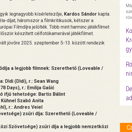
Máj
sze
egyik legnagyobb kísérletezője,
Kardos Sándor
kapta.
röv
a-díjat, háromszor a filmkritikusok, kétszer a
ópai Filmdíjra jelölték. Több mint harminc játékfilmet
Ko
őször készített célfotókamerával játékfilmet.
Kr
ált jövőre 2025. szeptember 5-13. között rendezik
gy
Rö
ődíja a legjobb filmnek: Szerethető (Loveable /
ni
: Dìdi (Dìdi), r.: Sean Wang
78 Days), r.: Emilija Gašić
De
ó ifjú tehetsége: Bartis Bálint
ad
: Kühnel Szabó Anita
l), r.: Andres Veiel
etsége) zsűri díja: Szerethető (Loveable /
özi Szövetsége) zsűri díja a legjobb nemzetközi
C