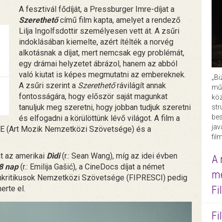
A fesztivál fődíját, a Pressburger Imre-díjat a
Szerethető
című film kapta, amelyet a rendező
Lilja Ingolfsdottir személyesen vett át. A zsűri
indoklásában kiemelte, azért ítélték a norvég
alkotásnak a díjat, mert nemcsak egy problémát,
egy drámai helyzetet ábrázol, hanem az abból
való kiutat is képes megmutatni az embereknek.
„Bi
A zsűri szerint a
Szerethető
rávilágít annak
műk
fontosságára, hogy először saját magunkat
köz
tanuljuk meg szeretni, hogy jobban tudjuk szeretni
str
bes
és elfogadni a körülöttünk lévő világot. A film a
ja
CAE (Art Mozik Nemzetközi Szövetsége) és a
fil
at az amerikai
Dìdi
(r.: Sean Wang), míg az idei évben
A 
8 nap
(r.: Emilija Gašić), a CineDocs díjat a német
me
Filmkritikusok Nemzetközi Szövetsége (FIPRESCI) pedig
Fi
erte el.
Fi