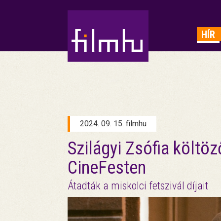
HIRDETÉS
HÍR
2024. 09. 15. filmhu
Szilágyi Zsófia költöző
CineFesten
Átadták a miskolci fetszivál díjait