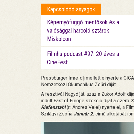
Kapcsolódó anyagok
Képernyőfüggő mentősök és a
valósággal harcoló sztárok
Miskolcon
Filmhu podcast #97: 20 éves a
CineFest
Pressburger Imre-díj mellett elnyerte a CI
Nemzetközi Ökumenikus Zsűri díját.
A fesztivál Nagydíját, azaz a Zukor Adolf díj
indult East of Europe szekció díját a szerb
7
Riefenstahl
(r.: Andres Veiel) nyerte el, a 
Szilágyi Zsófia
Január 2.
című alkotását ism