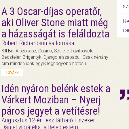
sz
A 3 Oscar-díjas operatőr,
aki Oliver Stone miatt még
Re
ra
a házasságát is feláldozta
Robert Richardson vallomásai
Kill Bill, A szakasz, Casino, Született gyilkosok,
Becstelen Brigantyk, Django elszabadul. Csak néhány
cím minden idők egyik legnagyobb hatású…
TOVÁBB
Idén nyáron belénk estek a
Várkert Moziban – Nyerj
páros jegyet a vetítésre!
Augusztus 12-én lesz látható Tiszeker
Dániel vígjátéka, a Beléd estem