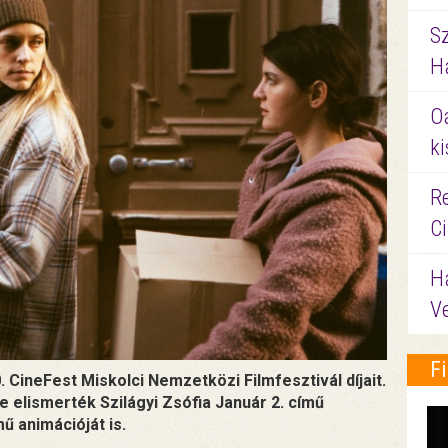
S
Ha
O
ki
Re
C
H
V
F
 CineFest Miskolci Nemzetközi Filmfesztivál díjait.
e elismerték Szilágyi Zsófia Január 2. című
ű animációját is.