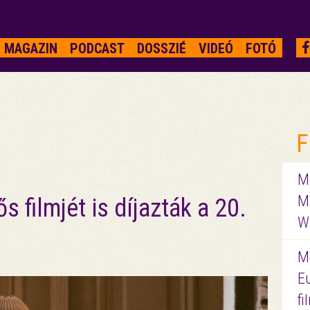
MAGAZIN
PODCAST
DOSSZIÉ
VIDEÓ
FOTÓ
F
Me
M
s filmjét is díjazták a 20.
W
M
E
f