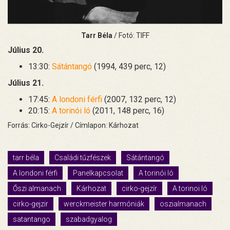
Tarr Béla
/ Fotó: TIFF
Július 20.
13:30:
Sátántangó
(1994, 439 perc, 12)
Július 21.
17:45:
A londoni férfi
(2007, 132 perc, 12)
20:15:
A torinói ló
(2011, 148 perc, 16)
Forrás: Cirko-Gejzír / Címlapon: Kárhozat
tarr béla
Családi tűzfészek
Sátántangó
A londoni férfi
Panelkapcsolat
A torinói ló
Őszi almanach
Kárhozat
cirko-gejzír
A torinoi ló
cirko-gejzir
werckmeister harmóniák
oszialmanach
satantango
szabadgyalog