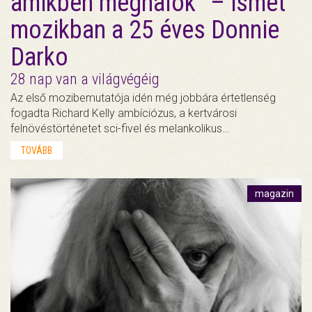
amikben meghalok” – ismét
mozikban a 25 éves Donnie
Darko
28 nap van a világvégéig
Az első mozibemutatója idén még jobbára értetlenség
fogadta Richard Kelly ambíciózus, a kertvárosi
felnövéstörténetet sci-fivel és melankolikus…
TOVÁBB
magazin