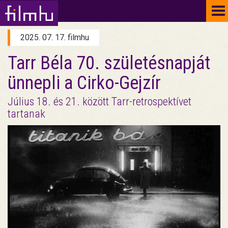
To
na
2025. 07. 17. filmhu
Tarr Béla 70. születésnapját
ünnepli a Cirko-Gejzír
Július 18. és 21. között Tarr-retrospektívet
tartanak