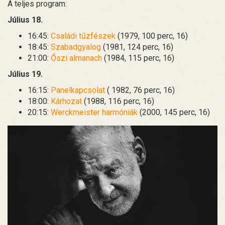
A teljes program:
Július 18.
16:45:
Családi tűzfészek
(1979, 100 perc, 16)
18:45:
Szabadgyalog
(1981, 124 perc, 16)
21:00:
Őszi almanach
(1984, 115 perc, 16)
Július 19.
16:15:
Panelkapcsolat
( 1982, 76 perc, 16)
18:00:
Kárhozat
(1988, 116 perc, 16)
20:15:
Werckmeister harmóniák
(2000, 145 perc, 16)