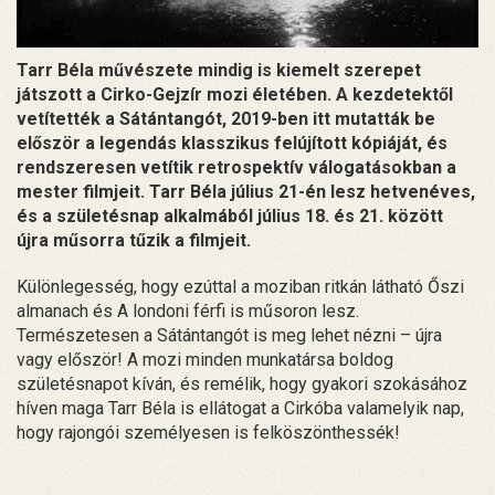
Tarr Béla művészete mindig is kiemelt szerepet
játszott a Cirko-Gejzír mozi életében. A kezdetektől
vetítették a Sátántangót, 2019-ben itt mutatták be
először a legendás klasszikus felújított kópiáját, és
rendszeresen vetítik retrospektív válogatásokban a
mester filmjeit. Tarr Béla július 21-én lesz hetvenéves,
és a születésnap alkalmából július 18. és 21. között
újra műsorra tűzik a filmjeit.
Különlegesség, hogy ezúttal a moziban ritkán látható Őszi
almanach és A londoni férfi is műsoron lesz.
Természetesen a Sátántangót is meg lehet nézni – újra
vagy először! A mozi minden munkatársa boldog
születésnapot kíván, és remélik, hogy gyakori szokásához
híven maga Tarr Béla is ellátogat a Cirkóba valamelyik nap,
hogy rajongói személyesen is felköszönthessék!