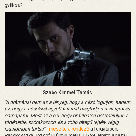
gyilkos?
Szabó Kimmel Tamás
"A drámánál nem az a lényeg, hogy a néző izguljon, hanem
az, hogy a hősökkel együtt valamit megtudjon a világról és
önmagáról. Most az a cél, hogy önfeledten belemerüljön a
történetbe, szórakozzon, és a több rétegű rejtély végig
izgalomban tartsa"
-
mesélte a rendező
a forgatáson.
Pacskovszky József új filmje május 11-től látható a hazai