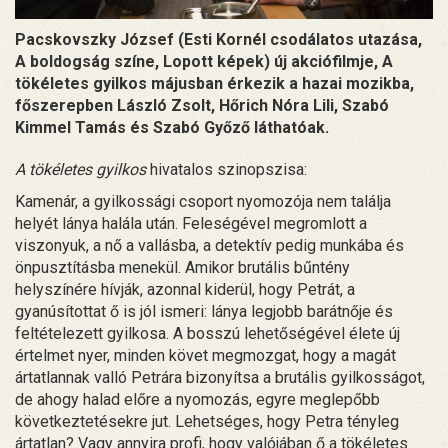
Pacskovszky József (Esti Kornél csodálatos utazása,
A boldogság színe, Lopott képek) új akciófilmje, A
tökéletes gyilkos májusban érkezik a hazai mozikba,
főszerepben László Zsolt, Hőrich Nóra Lili, Szabó
Kimmel Tamás és Szabó Győző láthatóak.
A tökéletes gyilkos
hivatalos szinopszisa:
Kamenár, a gyilkossági csoport nyomozója nem találja
helyét lánya halála után. Feleségével megromlott a
viszonyuk, a nő a vallásba, a detektív pedig munkába és
önpusztításba menekül. Amikor brutális bűntény
helyszínére hívják, azonnal kiderül, hogy Petrát, a
gyanúsítottat ő is jól ismeri: lánya legjobb barátnője és
feltételezett gyilkosa. A bosszú lehetőségével élete új
értelmet nyer, minden követ megmozgat, hogy a magát
ártatlannak valló Petrára bizonyítsa a brutális gyilkosságot,
de ahogy halad előre a nyomozás, egyre meglepőbb
következtetésekre jut. Lehetséges, hogy Petra tényleg
ártatlan? Vagy annyira profi, hogy valójában ő a tökéletes