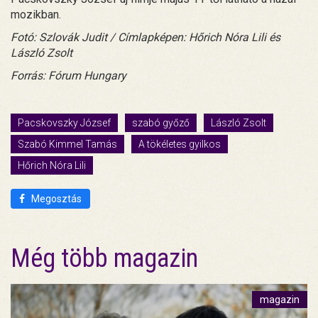
mozikban.
Fotó: Szlovák Judit / Címlapképen: Hőrich Nóra Lili és
László Zsolt
Forrás: Fórum Hungary
Pacskovszky József
szabó győző
László Zsolt
Szabó Kimmel Tamás
A tökéletes gyilkos
Hőrich Nóra Lili
Megosztás
Még több magazin
magazin