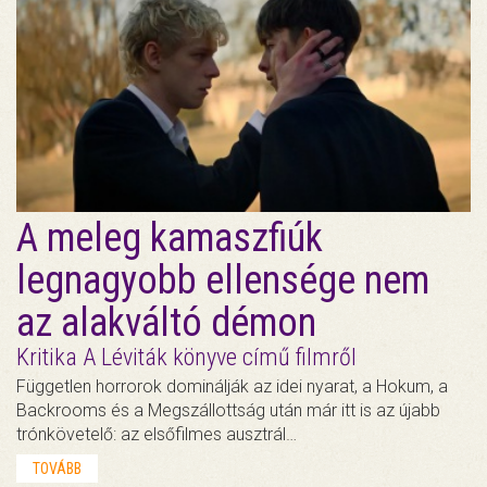
A meleg kamaszfiúk
legnagyobb ellensége nem
az alakváltó démon
Kritika A Léviták könyve című filmről
Független horrorok dominálják az idei nyarat, a Hokum, a
Backrooms és a Megszállottság után már itt is az újabb
trónkövetelő: az elsőfilmes ausztrál…
TOVÁBB