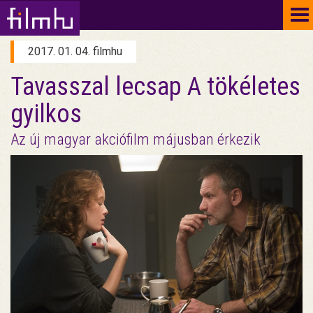
To
na
2017. 01. 04. filmhu
Tavasszal lecsap A tökéletes
gyilkos
Az új magyar akciófilm májusban érkezik