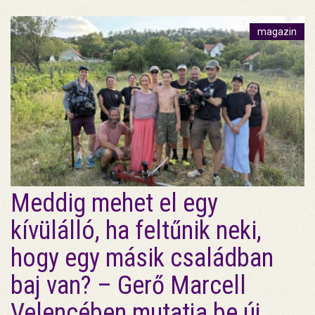
magazin
Meddig mehet el egy
kívülálló, ha feltűnik neki,
hogy egy másik családban
baj van? – Gerő Marcell
Velencében mutatja be új