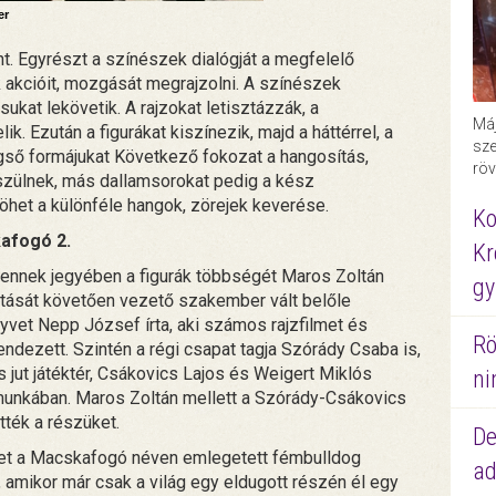
er
nt. Egyrészt a színészek dialógját a megfelelő
 akcióit, mozgását megrajzolni. A színészek
kat lekövetik. A rajzokat letisztázzák, a
Máj
 Ezután a figurákat kiszínezik, majd a háttérrel, a
sze
gső formájukat Következő fokozat a hangosítás,
röv
észülnek, más dallamsorokat pedig a kész
het a különféle hangok, zörejek keverése.
Ko
kafogó 2.
Kr
 ennek jegyében a figurák többségét Maros Zoltán
gy
rgatását követően vezető szakember vált belőle
yvet Nepp József írta, aki számos rajzfilmet és
Rö
ndezett. Szintén a régi csapat tagja Szórády Csaba is,
s jut játéktér, Csákovics Lajos és Weigert Miklós
ni
 munkában. Maros Zoltán mellett a Szórády-Csákovics
tték a részüket.
De
ténet a Macskafogó néven emlegetett fémbulldog
ad
 amikor már csak a világ egy eldugott részén él egy