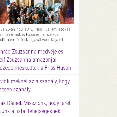
us 28-án indul a XIV. Friss Hús, ami szokás
rint az elmúlt év hazai és nemzetközi
idfilmtermésének legjavát vonultatja fel.
nrád Zsuzsanna medvéje és
eif Zsuzsanna amazonjai
őzedelmeskedtek a Friss Húson
vidfilmeknél az a szabály, hogy
ncsen szabály
ák Dániel: Missziónk, hogy teret
junk a fiatal tehetségeknek