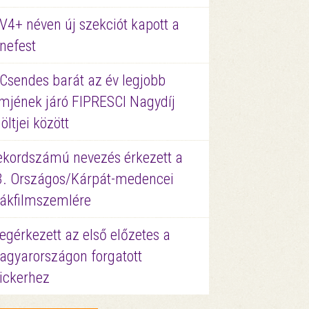
V4+ néven új szekciót kapott a
nefest
 Csendes barát az év legjobb
lmjének járó FIPRESCI Nagydíj
löltjei között
ekordszámú nevezés érkezett a
3. Országos/Kárpát-medencei
iákfilmszemlére
gérkezett az első előzetes a
agyarországon forgatott
ickerhez