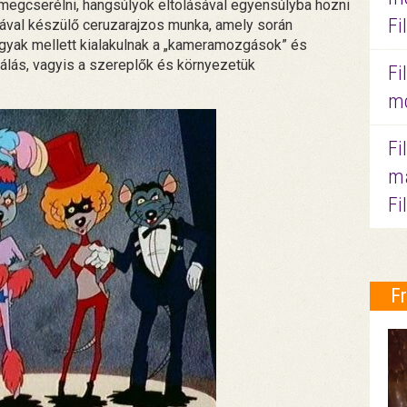
i, megcserélni, hangsúlyok eltolásával egyensúlyba hozni
Fi
sával készülő ceruzarajzos munka, amely során
árgyak mellett kialakulnak a „kameramozgások” és
álás, vagyis a szereplők és környezetük
Fi
mo
Fi
ma
Fi
F