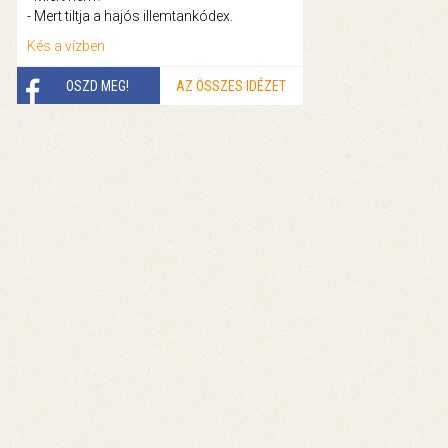
- Mert tiltja a hajós illemtankódex.
Kés a vízben
OSZD MEG!
AZ ÖSSZES IDÉZET