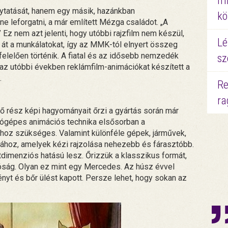
mi
tatását, hanem egy másik, hazánkban
kö
e leforgatni, a már említett Mézga családot. „A
Ez nem azt jelenti, hogy utóbbi rajzfilm nem készül,
Lé
 át a munkálatokat, így az MMK-tól elnyert összeg
felelően történik. A fiatal és az idősebb nemzedék
sz
 az utóbbi években reklámfilm-animációkat készített a
.
Re
ra
ő rész képi hagyományait őrzi a gyártás során már
tógépes animációs technika elsősorban a
hoz szükséges. Valamint különféle gépek, járművek,
ához, amelyek kézi rajzolása nehezebb és fárasztóbb.
tdimenziós hatású lesz. Őrizzük a klasszikus formát,
óság. Olyan ez mint egy Mercedes. Az húsz évvel
nyt és bőr ülést kapott. Persze lehet, hogy sokan az