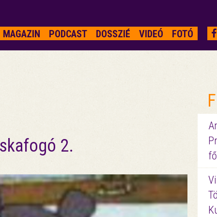
MAGAZIN
PODCAST
DOSSZIÉ
VIDEÓ
FOTÓ
F
A
P
skafogó 2.
fő
Vi
Tö
K