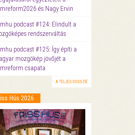
lmreform2026 és Nagy Ervin
lmhu podcast #124: Elindult a
zgóképes rendszerváltás
lmhu podcast #125: Így építi a
gyar mozgókép jövőjét a
lmreform csapata
A TELJES DOSSZIÉ
riss Hús 2026