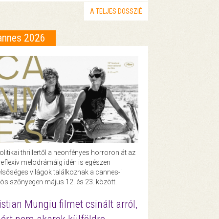
A TELJES DOSSZIÉ
annes 2026
olitikai thrillertől a neonfényes horroron át az
eflexív melodrámáig idén is egészen
lsőséges világok találkoznak a cannes-i
ös szőnyegen május 12. és 23. között.
istian Mungiu filmet csinált arról,