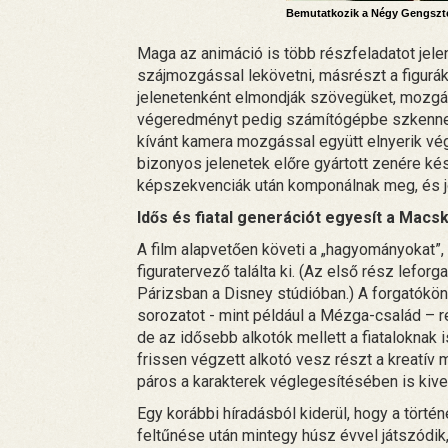
Bemutatkozik a Négy Gengszt
Maga az animáció is több részfeladatot jele
szájmozgással lekövetni, másrészt a figurák
jelenetenként elmondják szövegüket, mozgásu
végeredményt pedig számítógépbe szkennelik.
kívánt kamera mozgással együtt elnyerik vé
bizonyos jelenetek előre gyártott zenére k
képszekvenciák után komponálnak meg, és jö
Idős és fiatal generációt egyesít a Macs
A film alapvetően követi a „hagyományokat”,
figuratervező találta ki. (Az első rész lefo
Párizsban a Disney stúdióban.) A forgatókön
sorozatot - mint például a Mézga-család – re
de az idősebb alkotók mellett a fiataloknak i
frissen végzett alkotó vesz részt a kreatív
páros a karakterek véglegesítésében is kive
Egy korábbi híradásból kiderül, hogy a tör
feltűnése után mintegy húsz évvel játszódik,