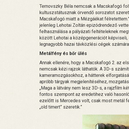
Ternovszky Béla nemcsak a Macskafogó foly
kultuszstátusznak örvendő sorozatot szeretn
Macskafogó miatt a Mézgáékat félretettem.” 
jelenleg Lehotai Zoltán epizódrendező vette
felhasználása a pályázati feltételeknek meg
között Lehotai a középgenerációt képviseli,
legnagyobb hazai távközlési cégek számára
Metálfény és bőr ülés
Annak ellenére, hogy a Macskafogó 2. az els
nemcsak kézi rajzok láthatók. A 3D-s számí
kameramozgásokhoz, a hátterek elforgatásá
apróbb tárgyak megjelenítéséhez, mozgatás
„Maga a látvány nem lesz 3D-s, a rajzfilm ké
fontos szempont az eredetihez való hasonl
ezelőtt is Mercedes volt, csak most metál fé
„old timert” szeretik.”