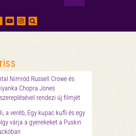
riss
ntal Nimród Russell Crowe és
riyanka Chopra Jones
szereplésével rendezi új filmjét
li, a veréb, Egy kupac kufli és egy
lgy várja a gyerekeket a Puskin
uckóban