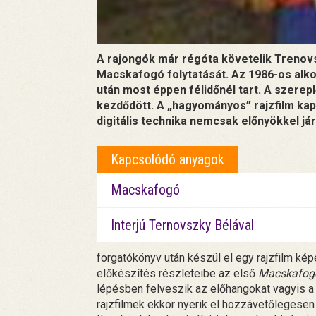
A rajongók már régóta követelik Trenovs
Macskafogó folytatását. Az 1986-os alk
után most éppen félidőnél tart. A szer
kezdődött. A „hagyományos” rajzfilm kap
digitális technika nemcsak előnyökkel jár
Kapcsolódó anyagok
Macskafogó
Interjú Ternovszky Bélával
forgatókönyv után készül el egy rajzfilm kép
előkészítés részleteibe az első
Macskafog
lépésben felveszik az előhangokat vagyis a
rajzfilmek ekkor nyerik el hozzávetőlegese