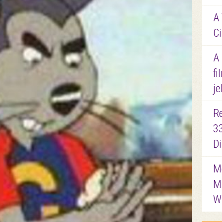
A 
Ci
A
fi
je
R
3
D
Me
M
W