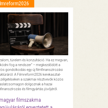
ilmreform2026
zalom, türelem és konzultáció. Ha ez megvan,
ödni fog a rendszer” – megkezdődött a
ös gondolkodás egy új filmfinanszírozási
uktúráról. A Filmreform2026 kerekasztal-
zélgetéseken a szakmai résztvevők közös
vaslatcsomagon dolgoznak a hazai
mfinanszírozás és filmgyártás jövőjéről.
magyar filmszakma
gújulásáról egyeztetett a