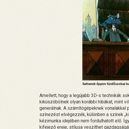
Safranek éppen fürdőszobai ba
Amellett, hogy a legújabb 3D-s technikák s
kiküszöbölnek olyan korábbi hibákat, mint v
generálnak. A számítógépeknek vonalakkal p
színezést elvégezzék, különben a színek „ki
kézimunka idejében nem fordulhatott elő. Így
kifejező ereje, stílusa veszíthet gazdagságá