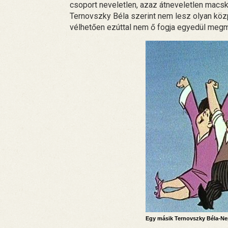
csoport neveletlen, azaz átneveletlen macska
Ternovszky Béla szerint nem lesz olyan közp
vélhetően ezúttal nem ő fogja egyedül megm
Egy másik Ternovszky Béla-Ne