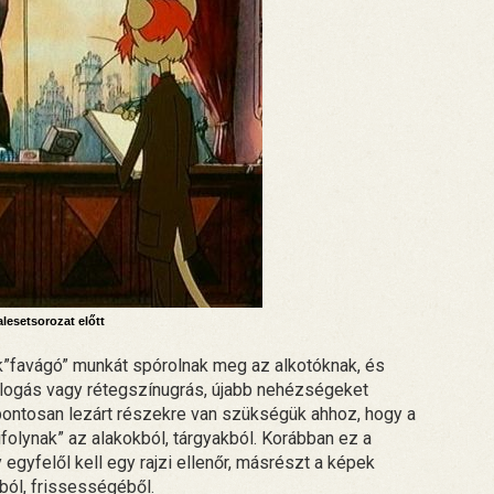
lesetsorozat előtt
ok”favágó” munkát spórolnak meg az alkotóknak, és
illogás vagy rétegszínugrás, újabb nehézségeket
ontosan lezárt részekre van szükségük ahhoz, hogy a
folynak” az alakokból, tárgyakból. Korábban ez a
 egyfelől kell egy rajzi ellenőr, másrészt a képek
ból, frissességéből.