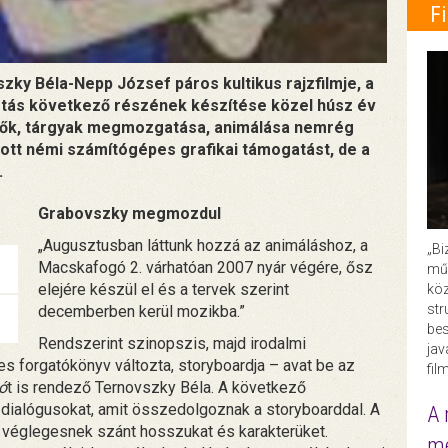
F
zky Béla-Nepp József páros kultikus rajzfilmje, a
otás következő részének készítése közel húsz év
eplők, tárgyak megmozgatása, animálása nemrég
ott némi számítógépes grafikai támogatást, de a
.
Grabovszky megmozdul
„Augusztusban láttunk hozzá az animáláshoz, a
„Bi
Macskafogó 2. várhatóan 2007 nyár végére, ősz
műk
elejére készül el és a tervek szerint
köz
str
decemberben kerül mozikba.”
bes
Rendszerint szinopszis, majd irodalmi
ja
es forgatókönyv változta, storyboardja – avat be az
fil
ó
t is rendező Ternovszky Béla. A következő
 dialógusokat, amit összedolgoznak a storyboarddal. A
A 
n véglegesnek szánt hosszukat és karakterüket.
me