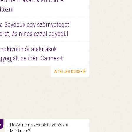
ért nem akarok külföldre
ltözni
a Seydoux egy szörnyeteget
eret, és nincs ezzel egyedül
ndkívüli női alakítások
gyogják be idén Cannes-t
A TELJES DOSSZIÉ
- Hajón nem szoktak fütyörészni.
- Miért nem?