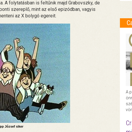
. A folytatásban is feltűnik majd Grabovszky, de
onti szereplő, mint az első epizódban, vagyis
enteni az X bolygó egereit.
C
A p
önr
szé
vör
Cr
pp József siker