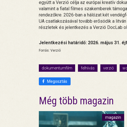
együtt a Verzió célja az európai kreatív do
valamint a fiatal filmes szakemberek támoga
rendezőkre. 2026-ban a hálózat két vendégfe
UA csatlakozásával tovább erősödik a litván
részletek és jelentkezés a Verzió DocLab old
Jelentkezési határidő: 2026. május 31. éj
Forrás: Verzió
dokumentumfilm
felhívás
verzió
w
Megosztás
Még több magazin
magazin