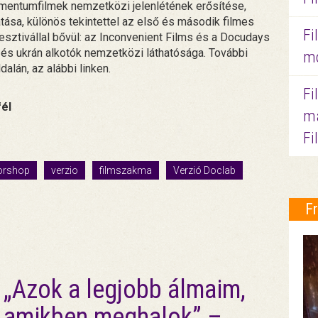
kumentumfilmek nemzetközi jelenlétének erősítése,
tása, különös tekintettel az első és második filmes
Fi
sztivállal bővül: az Inconvenient Films és a Docudays
 és ukrán alkotók nemzetközi láthatósága. További
mo
alán, az alábbi linken.
Fi
fél
ma
Fi
orshop
verzio
filmszakma
Verzió Doclab
F
„Azok a legjobb álmaim,
amikben meghalok” –