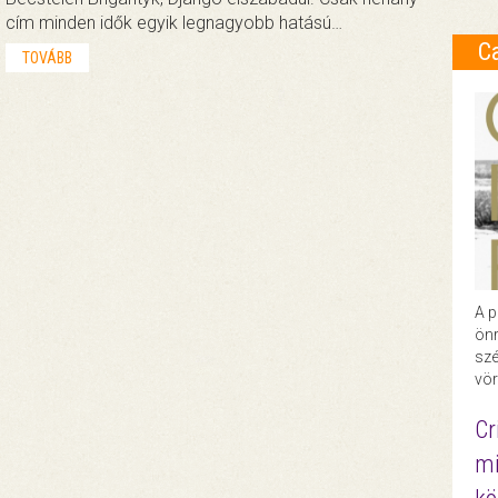
cím minden idők egyik legnagyobb hatású…
C
TOVÁBB
A p
önr
szé
vör
Cr
mi