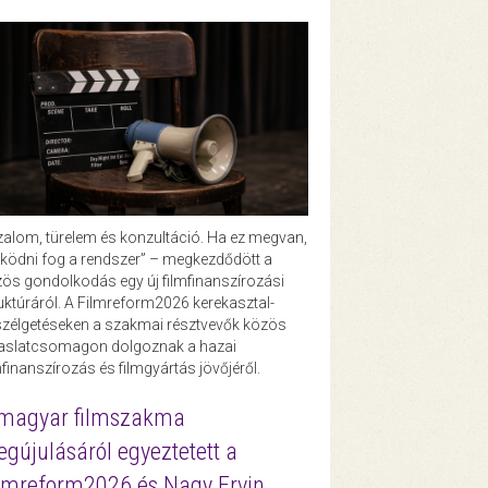
zalom, türelem és konzultáció. Ha ez megvan,
ödni fog a rendszer” – megkezdődött a
ös gondolkodás egy új filmfinanszírozási
uktúráról. A Filmreform2026 kerekasztal-
zélgetéseken a szakmai résztvevők közös
vaslatcsomagon dolgoznak a hazai
mfinanszírozás és filmgyártás jövőjéről.
magyar filmszakma
gújulásáról egyeztetett a
lmreform2026 és Nagy Ervin