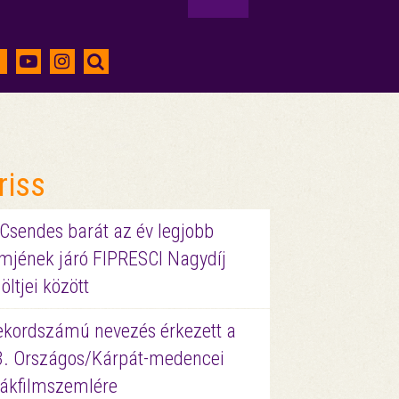
riss
 Csendes barát az év legjobb
lmjének járó FIPRESCI Nagydíj
löltjei között
ekordszámú nevezés érkezett a
3. Országos/Kárpát-medencei
iákfilmszemlére