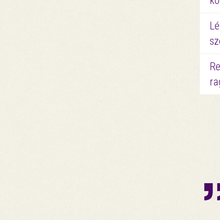
kö
Lé
sz
Re
ra