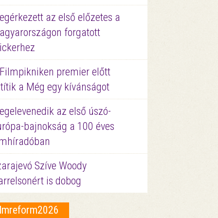
gérkezett az első előzetes a
agyarországon forgatott
ickerhez
Filmpikniken premier előtt
títik a Még egy kívánságot
egelevenedik az első úszó-
urópa-bajnokság a 100 éves
ilmhíradóban
zarajevó Szíve Woody
rrelsonért is dobog
ilmreform2026