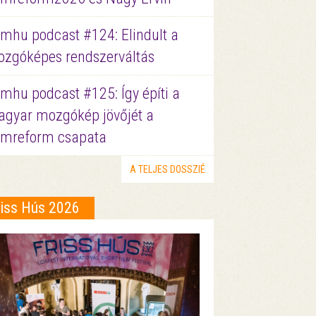
lmhu podcast #124: Elindult a
zgóképes rendszerváltás
lmhu podcast #125: Így építi a
gyar mozgókép jövőjét a
lmreform csapata
A TELJES DOSSZIÉ
riss Hús 2026