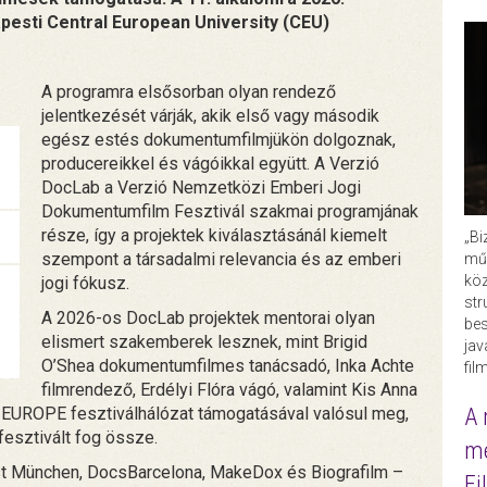
pesti Central European University (CEU)
A programra elsősorban olyan rendező
jelentkezését várják, akik első vagy második
egész estés dokumentumfilmjükön dolgoznak,
producereikkel és vágóikkal együtt. A Verzió
DocLab a Verzió Nemzetközi Emberi Jogi
Dokumentumfilm Fesztivál szakmai programjának
része, így a projektek kiválasztásánál kiemelt
„Bi
szempont a társadalmi relevancia és az emberi
műk
köz
jogi fókusz.
str
A 2026-os DocLab projektek mentorai olyan
bes
elismert szakemberek lesznek, mint Brigid
ja
O’Shea dokumentumfilmes tanácsadó, Inka Achte
fil
filmrendező, Erdélyi Flóra vágó, valamint Kis Anna
A 
UROPE fesztiválhálózat támogatásával valósul meg,
fesztivált fog össze.
me
st München, DocsBarcelona, MakeDox és Biografilm –
Fi