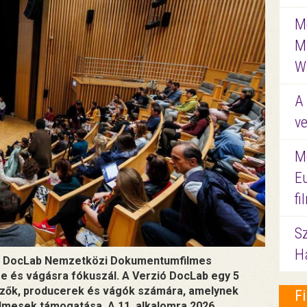
Me
M
W
A 
ve
M
E
f
S
Ha
rzió DocLab Nemzetközi Dokumentumfilmes
e és vágásra fókuszál. A Verzió DocLab egy 5
ezők, producerek és vágók számára, amelynek
F
lmesek támogatása. A 11. alkalomra 2026.