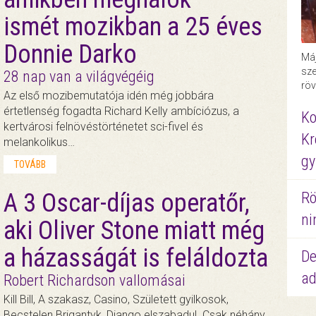
ismét mozikban a 25 éves
Donnie Darko
Máj
sze
28 nap van a világvégéig
röv
Az első mozibemutatója idén még jobbára
értetlenség fogadta Richard Kelly ambíciózus, a
Ko
kertvárosi felnövéstörténetet sci-fivel és
Kr
melankolikus…
gy
TOVÁBB
A 3 Oscar-díjas operatőr,
Rö
ni
aki Oliver Stone miatt még
a házasságát is feláldozta
De
ad
Robert Richardson vallomásai
Kill Bill, A szakasz, Casino, Született gyilkosok,
Becstelen Brigantyk, Django elszabadul. Csak néhány