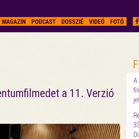
MAGAZIN
PODCAST
DOSSZIÉ
VIDEÓ
FOTÓ
F
A
fi
ntumfilmedet a 11. Verzió
je
R
3
D