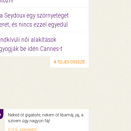
ltözni
a Seydoux egy szörnyeteget
eret, és nincs ezzel egyedül
ndkívüli női alakítások
gyogják be idén Cannes-t
A TELJES DOSSZIÉ
Neked öt gigabyte, nekem öt libamáj, jaj, a
szívem úgy nagyon fáj!
S.O.S. szerelem!