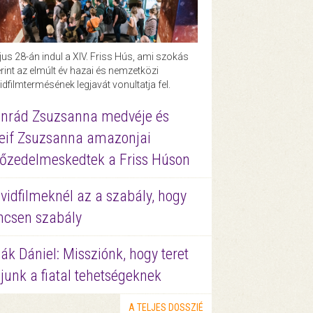
us 28-án indul a XIV. Friss Hús, ami szokás
rint az elmúlt év hazai és nemzetközi
idfilmtermésének legjavát vonultatja fel.
nrád Zsuzsanna medvéje és
eif Zsuzsanna amazonjai
őzedelmeskedtek a Friss Húson
vidfilmeknél az a szabály, hogy
ncsen szabály
ák Dániel: Missziónk, hogy teret
junk a fiatal tehetségeknek
A TELJES DOSSZIÉ