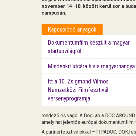
november 14–18. között kerül sor a buda
campusán.
Kapcsolódó anyagok
Dokumentumfilm készült a magyar
startupvilágról
Mindenkit utcára hív a magyarhangya
Itt a 10. Zsigmond Vilmos
Nemzetközi Filmfesztivál
versenyprogramja
rendező és vágó. A DocLab a DOC AROUND E
amely hat jelentős európai dokumentumfilm-
A partnerfesztiválokkal – FIPADOC, DOK.fe