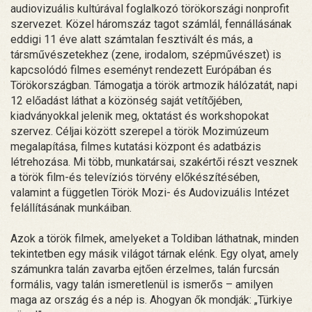
audiovizuális kultúrával foglalkozó törökországi nonprofit
szervezet. Közel háromszáz tagot számlál, fennállásának
eddigi 11 éve alatt számtalan fesztivált és más, a
társművészetekhez (zene, irodalom, szépművészet) is
kapcsolódó filmes eseményt rendezett Európában és
Törökországban. Támogatja a török artmozik hálózatát, napi
12 előadást láthat a közönség saját vetítőjében,
kiadványokkal jelenik meg, oktatást és workshopokat
szervez. Céljai között szerepel a török Mozimúzeum
megalapítása, filmes kutatási központ és adatbázis
létrehozása. Mi több, munkatársai, szakértői részt vesznek
a török film-és televíziós törvény előkészítésében,
valamint a független Török Mozi- és Audovizuális Intézet
felállításának munkáiban.
Azok a török filmek, amelyeket a Toldiban láthatnak, minden
tekintetben egy másik világot tárnak elénk. Egy olyat, amely
számunkra talán zavarba ejtően érzelmes, talán furcsán
formális, vagy talán ismeretlenül is ismerős – amilyen
maga az ország és a nép is. Ahogyan ők mondják: „Türkiye