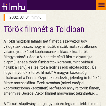
To
na
2002. 03. 01. filmhu
Török filmhét a Toldiban
A Toldi moziban látható hét filmet a szervezők úgy
válogatták össze, hogy a nézők a szűk metszet ellenére
valamelyest képet kaphassanak a klasszikus török
filmgyártásról (lásd: a Vizontele című film – olyasfajta
alapmű lehet a török filmbarátok körében, mint például
nálunk a Tanú), és ízelítőt a legfrissebb alkotásokból. És
hogy milyenek a török filmek? A magyar közönség
alkalmasint a Ferzan Özpetek rendezte, jelenleg is futó két
filmre asszociálhat. Ezek azonban (mivel európai
koprodukcióban készültek) legfeljebb annyira török filmek,
amennyire George Cukor filmjeit magyarnak tekinthetjük ...
A Türsak Alapítvány a legnagyobb és legismertebb filmmel,