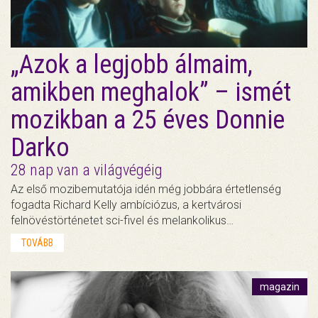
„Azok a legjobb álmaim,
amikben meghalok” – ismét
mozikban a 25 éves Donnie
Darko
28 nap van a világvégéig
Az első mozibemutatója idén még jobbára értetlenség
fogadta Richard Kelly ambíciózus, a kertvárosi
felnövéstörténetet sci-fivel és melankolikus…
TOVÁBB
magazin