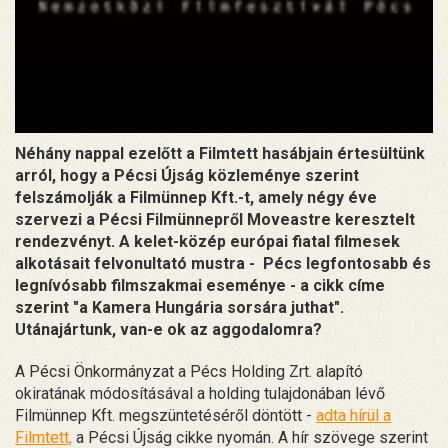
Néhány nappal ezelőtt a Filmtett hasábjain értesültünk
arról, hogy a Pécsi Újság közleménye szerint
felszámolják a Filmünnep Kft.-t, amely négy éve
szervezi a Pécsi Filmünnepről Moveastre keresztelt
rendezvényt. A kelet-közép európai fiatal filmesek
alkotásait felvonultató mustra - Pécs legfontosabb és
legnívósabb filmszakmai eseménye - a cikk címe
szerint "a Kamera Hungária sorsára juthat".
Utánajártunk, van-e ok az aggodalomra?
A Pécsi Önkormányzat a Pécs Holding Zrt. alapító
okiratának módosításával a holding tulajdonában lévő
Filmünnep Kft. megszüntetéséről döntött -
adta hírül a
Filmtett,
a Pécsi Újság cikke nyomán. A hír szövege szerint