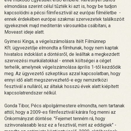
elmondása szerint célul tűzték ki azt is, hogy be tudjon
kapcsolódni a pécsi filmfesztivál az európai filméletbe -
ennek érdekében európai szakmai szervezetek találkozóit
igyekeznek majd mediterrán városunkba csábítani, a
Moveast ideje alatt.
Gyimesi Kinga, a végelszámolásra ítélt Filmünnep
Kft. ügyvezetője elmondta a filmhunak, hogy nem kaptak
hivatalos indoklást a döntésről, de leálltak a megkezdett
szervezési munkálatokkal - ennek költségei a céget
terhelik, amelynek végelszámolása április 1-től kezdődik
meg. Az ügyvezető szkeptikus azzal kapcsolatban, hogy
ennyi idő alatt megszervezhető-e egy nemzetközi
fesztivál a nulláról, az általuk hosszú évek alatt kiépített
kapcsolatrendszer nélkül.
Gonda Tibor, Pécs alpolgármestere elmondta, nem tartanak
attól, hogy a 2009-es filmfesztivál kárára fog menni az
Önkormányzat döntése. "Fejemet tenném rá, hogy
színvonalasabb lesz ez a fesztivál, mint az eddigiek" -