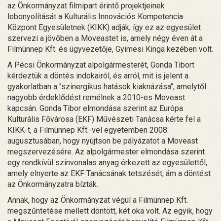
az Önkormányzat filmipart érintő projektjeinek
lebonyolítását a Kulturális Innovációs Kompetencia
Központ Egyesületnek (KIKK) adják, így ez az egyesület
szervezi a jövőben a Moveastet is, amely négy éven át a
Filmünnep Kft. és ügyvezetője, Gyimesi Kinga kezében volt.
A Pécsi Önkormányzat alpolgármesterét, Gonda Tibort
kérdeztük a döntés indokairól, és arról, mit is jelent a
gyakorlatban a "szinergikus hatások kiaknázása", amelytől
nagyobb érdeklődést remélnek a 2010-es Moveast
kapcsán. Gonda Tibor elmondása szerint az Európa
Kulturális Fővárosa (EKF) Művészeti Tanácsa kérte fel a
KIKK-t, a Filmünnep Kft.-vel egyetemben 2008.
augusztusában, hogy nyújtson be pályázatot a Moveast
megszervezésére. Az alpolgármester elmondása szerint
egy rendkívül színvonalas anyag érkezett az egyesülettől,
amely elnyerte az EKF Tanácsának tetszését, ám a döntést
az Önkormányzatra bízták.
Annak, hogy az Önkormányzat végül a Filmünnep Kft.
megszűntetése mellett döntött, két oka volt. Az egyik, hogy