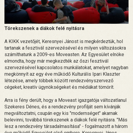
Törekszenek a diákok felé nyitásra
A KIKK vezetőjét, Keresnyei Jánost is megkérdeztük, hol
tartanak a fesztivál szervezésével és milyen változásokra
számíthatunk a 2009-es Moveasten. Az Egyesület elnöke
elmondta, hogy már megkezdték az őszi fesztivál
szervezésével kapcsolatos munkálatokat, amelyet nagyban
megkönnyít az egy éve működő Kulturális Ipari Klaszter
létezése, amely többek között rendezvényszervező
cégeket, kreatív ügynökségeket és médiákat tömörít.
Arra is fény derült, hogy a Moveast igazgatója változatlanul
Szekeres Dénes, és a rendezvény profilját sem kívánják
megváltoztatni, csupán egy kis "modernséget" akarnak
belevinni, továbbá törekszenek a diákok felé nyitásra. "Más
lesz a rendezvény társadalmasítása" - fogalmazott a három
éve működő Egyesület első embere. Keresnyei János