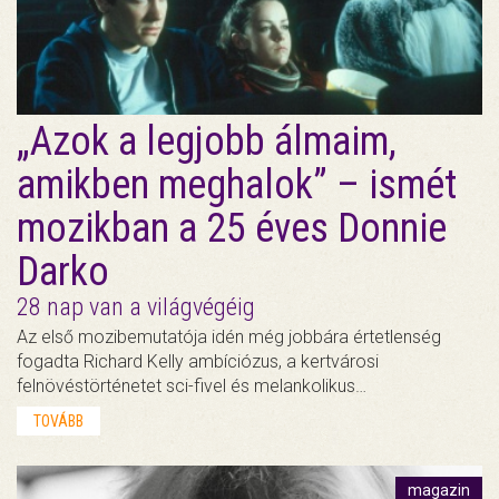
„Azok a legjobb álmaim,
amikben meghalok” – ismét
mozikban a 25 éves Donnie
Darko
28 nap van a világvégéig
Az első mozibemutatója idén még jobbára értetlenség
fogadta Richard Kelly ambíciózus, a kertvárosi
felnövéstörténetet sci-fivel és melankolikus…
TOVÁBB
magazin