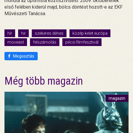
mondta az optimista köztisztviselő. 2009. októberének
első felében kiderül majd, bölcs döntést hozott-e az EKF
Művészeti Tanácsa.
hír
hir
szekeres dénes
közép-kelet európa
moveast
felszámolás
pécsi filmfesztivál
Megosztás
Még több magazin
magazin