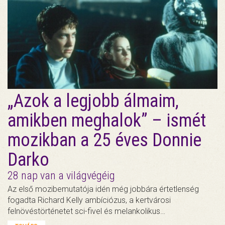
„Azok a legjobb álmaim,
amikben meghalok” – ismét
mozikban a 25 éves Donnie
Darko
28 nap van a világvégéig
Az első mozibemutatója idén még jobbára értetlenség
fogadta Richard Kelly ambíciózus, a kertvárosi
felnövéstörténetet sci-fivel és melankolikus…