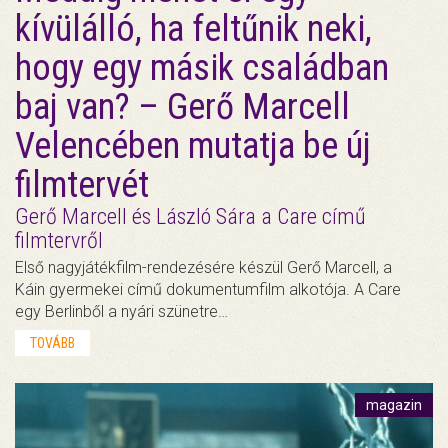
kívülálló, ha feltűnik neki,
hogy egy másik családban
baj van? – Gerő Marcell
Velencében mutatja be új
filmtervét
Gerő Marcell és László Sára a Care című
filmtervről
Első nagyjátékfilm-rendezésére készül Gerő Marcell, a
Káin gyermekei című dokumentumfilm alkotója. A Care
egy Berlinből a nyári szünetre…
TOVÁBB
magazin