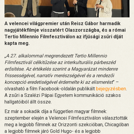
A velencei világpremier után Reisz Gábor harmadik
nagyjátékfilmje visszatért Olaszországba, és a római
Tertio Milennio Filmfesztiválon az ifjúsági zsűri díját
kapta meg.
„
A 27. alkalommal megrendezett Tertio Millennio
Filmfesztivál célkitűzése az interkulturális párbeszéd
erősítése. Az értékelés szerint a Magyarázat mindenre
frissességével, narratív merészségével és a rendezői
koncepció eredetiségével érdemelte ki az elismerést
” –
olvasható a film Facebook-oldalán publikált
bejegyzésben
.
A zsűri a Szalézi Pápai Egyetem kommunikáció szakos
hallgatóiból állt össze.
Ez már a sokadik díja a független magyar filmnek:
szeptember elején a Velencei Filmfesztiválon választották
meg a legjobb filmnek az Orizzonti szekcióban, Chicagóban
a legjobb filmnek járó Gold Hugo- és a legjobb