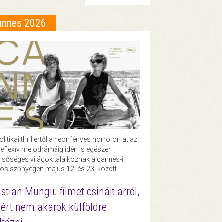
annes 2026
olitikai thrillertől a neonfényes horroron át az
eflexív melodrámáig idén is egészen
lsőséges világok találkoznak a cannes-i
ös szőnyegen május 12. és 23. között.
istian Mungiu filmet csinált arról,
ért nem akarok külföldre