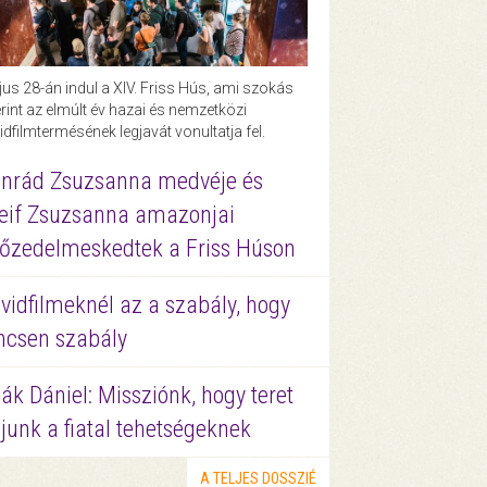
us 28-án indul a XIV. Friss Hús, ami szokás
rint az elmúlt év hazai és nemzetközi
idfilmtermésének legjavát vonultatja fel.
nrád Zsuzsanna medvéje és
eif Zsuzsanna amazonjai
őzedelmeskedtek a Friss Húson
vidfilmeknél az a szabály, hogy
ncsen szabály
ák Dániel: Missziónk, hogy teret
junk a fiatal tehetségeknek
A TELJES DOSSZIÉ