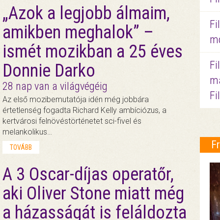
„Azok a legjobb álmaim,
Fi
amikben meghalok” –
mo
ismét mozikban a 25 éves
Fi
Donnie Darko
ma
28 nap van a világvégéig
Fi
Az első mozibemutatója idén még jobbára
értetlenség fogadta Richard Kelly ambíciózus, a
kertvárosi felnövéstörténetet sci-fivel és
melankolikus…
F
TOVÁBB
A 3 Oscar-díjas operatőr,
aki Oliver Stone miatt még
a házasságát is feláldozta