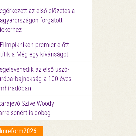
gérkezett az első előzetes a
agyarországon forgatott
ickerhez
Filmpikniken premier előtt
títik a Még egy kívánságot
egelevenedik az első úszó-
urópa-bajnokság a 100 éves
ilmhíradóban
zarajevó Szíve Woody
rrelsonért is dobog
ilmreform2026