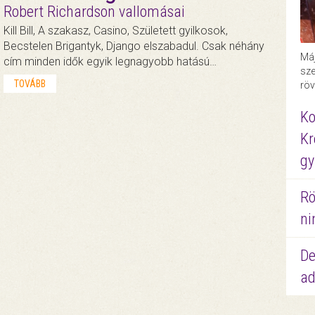
Robert Richardson vallomásai
Kill Bill, A szakasz, Casino, Született gyilkosok,
Becstelen Brigantyk, Django elszabadul. Csak néhány
Máj
cím minden idők egyik legnagyobb hatású…
sze
TOVÁBB
röv
Ko
Kr
gy
Rö
ni
De
ad