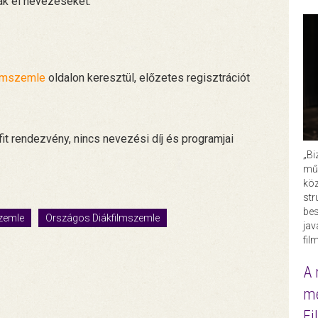
ak el nevezéseket:
ilmszemle
oldalon keresztül, előzetes regisztrációt
t rendezvény, nincs nevezési díj és programjai
„Bi
műk
köz
str
bes
szemle
Országos Diákfilmszemle
ja
fil
A 
me
Fi