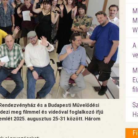
Me
M
W
A 
ve
M
E
f
S
i Rendezvényház és a Budapesti Művelődési
ezi meg filmmel és videóval foglalkozó ifjú
Ha
emlét 2025. augusztus 25-31 között. Három
F