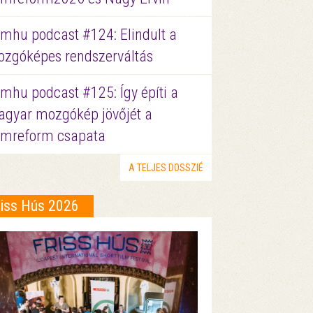
lmhu podcast #124: Elindult a
zgóképes rendszerváltás
lmhu podcast #125: Így építi a
gyar mozgókép jövőjét a
lmreform csapata
A TELJES DOSSZIÉ
riss Hús 2026