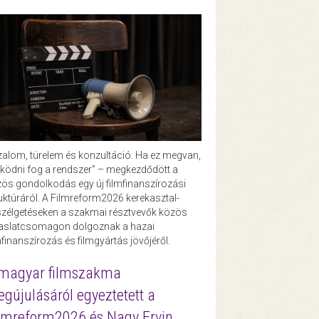
zalom, türelem és konzultáció. Ha ez megvan,
ödni fog a rendszer” – megkezdődött a
ös gondolkodás egy új filmfinanszírozási
uktúráról. A Filmreform2026 kerekasztal-
zélgetéseken a szakmai résztvevők közös
vaslatcsomagon dolgoznak a hazai
mfinanszírozás és filmgyártás jövőjéről.
magyar filmszakma
gújulásáról egyeztetett a
lmreform2026 és Nagy Ervin