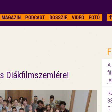
MAGAZIN
PODCAST
DOSSZIÉ
VIDEÓ
FOTÓ
F
A
fi
s Diákfilmszemlére!
je
R
3
D