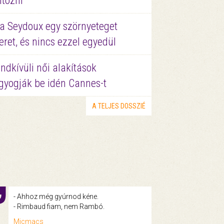
ltözni
a Seydoux egy szörnyeteget
eret, és nincs ezzel egyedül
ndkívüli női alakítások
gyogják be idén Cannes-t
A TELJES DOSSZIÉ
- Ahhoz még gyúrnod kéne.
- Rimbaud fiam, nem Rambó.
Micmacs