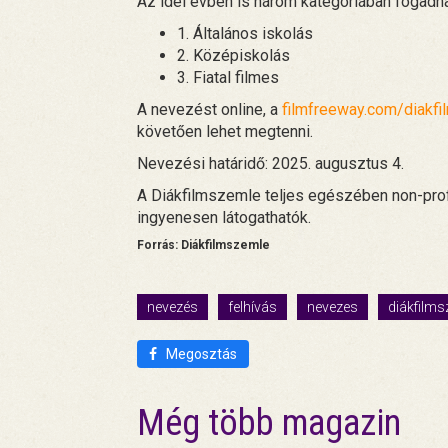
Az idei évben is három kategóriában fogadn
1. Általános iskolás
2. Középiskolás
3. Fiatal filmes
A nevezést online, a
filmfreeway.com/diakf
követően lehet megtenni.
Nevezési határidő: 2025. augusztus 4.
A Diákfilmszemle teljes egészében non-profi
ingyenesen látogathatók.
Forrás: Diákfilmszemle
nevezés
felhívás
nevezes
diákfilm
Megosztás
Még több magazin