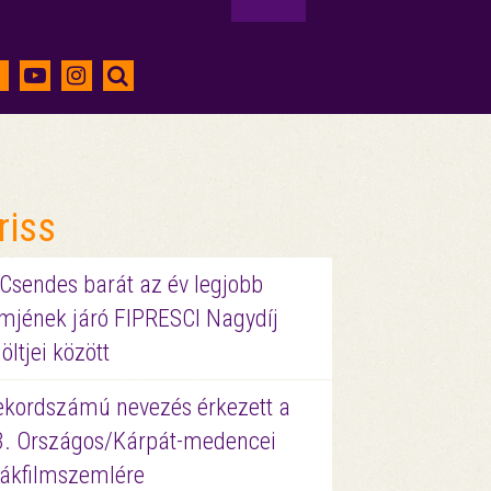
riss
 Csendes barát az év legjobb
lmjének járó FIPRESCI Nagydíj
löltjei között
ekordszámú nevezés érkezett a
3. Országos/Kárpát-medencei
iákfilmszemlére