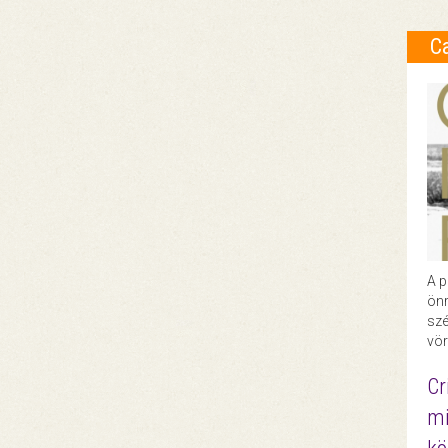
C
A p
önr
szé
vör
Cr
mi