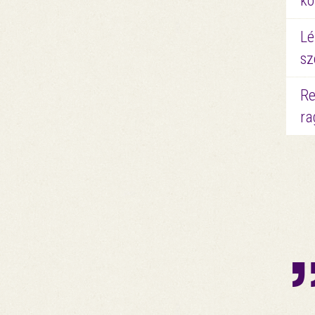
kö
Lé
sz
Re
ra